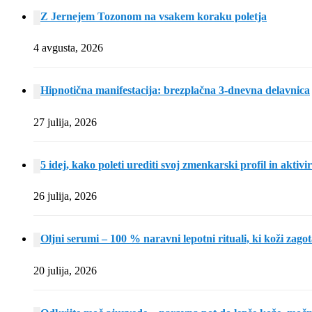
Z Jernejem Tozonom na vsakem koraku poletja
4 avgusta, 2026
Hipnotična manifestacija: brezplačna 3-dnevna delavnica
27 julija, 2026
5 idej, kako poleti urediti svoj zmenkarski profil in aktivi
26 julija, 2026
Oljni serumi – 100 % naravni lepotni rituali, ki koži zagot
20 julija, 2026