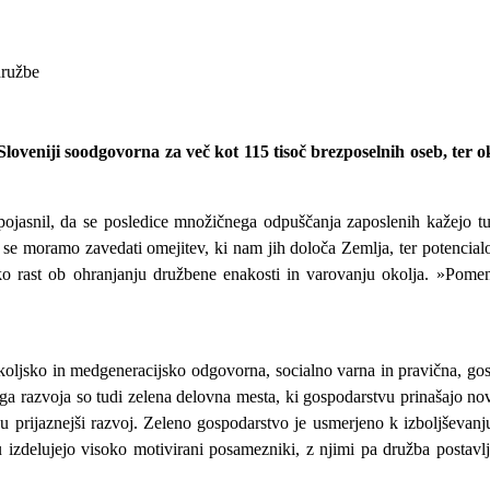
družbe
v Sloveniji soodgovorna za več kot 115 tisoč brezposelnih oseb, ter 
ojasnil, da se posledice množičnega odpuščanja zaposlenih kažejo tudi 
 se moramo zavedati omejitev, ki nam jih določa Zemlja, ter potencialov
ko rast ob ohranjanju družbene enakosti in varovanju okolja. »Pomeni
ljsko in medgeneracijsko odgovorna, socialno varna in pravična, gosp
a razvoja so tudi zelena delovna mesta, ki gospodarstvu prinašajo nove
ju prijaznejši razvoj. Zeleno gospodarstvo je usmerjeno k izboljševan
u izdelujejo visoko motivirani posamezniki, z njimi pa družba postavlj