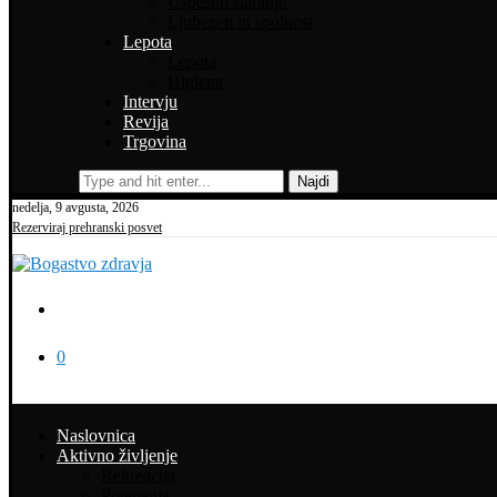
Uspešno staranje
Ljubezen in spolnost
Lepota
Lepota
Higiena
Intervju
Revija
Trgovina
Najdi
nedelja, 9 avgusta, 2026
Rezerviraj prehranski posvet
0
Naslovnica
Aktivno življenje
Rekreacija
Potepanja