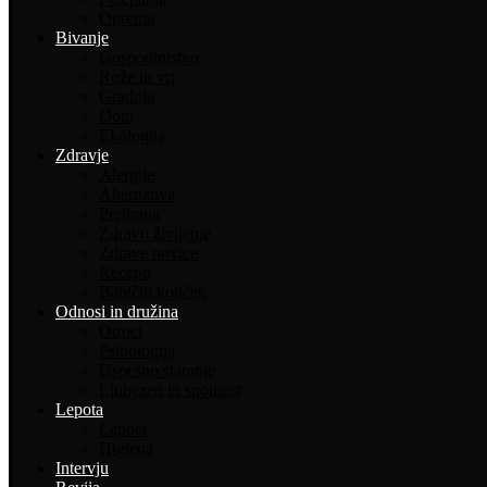
Oprema
Bivanje
Gospodinjstvo
Rože in vrt
Gradnja
Dom
Ekologija
Zdravje
Alergije
Alternativa
Prehrana
Zdravo življenje
Zdrave novice
Recepti
Babičin kotiček
Odnosi in družina
Otroci
Psihologija
Uspešno staranje
Ljubezen in spolnost
Lepota
Lepota
Higiena
Intervju