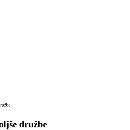
družbe
oljše družbe