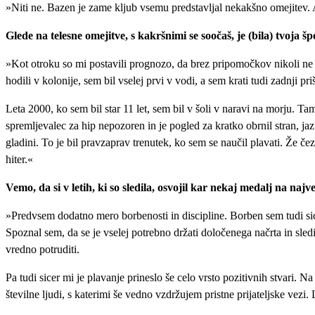
»Niti ne. Bazen je zame kljub vsemu predstavljal nekakšno omejitev. 
Glede na telesne omejitve, s kakršnimi se soočaš, je (bila) tvoja 
»Kot otroku so mi postavili prognozo, da brez pripomočkov nikoli ne 
hodili v kolonije, sem bil vselej prvi v vodi, a sem krati tudi zadnji pri
Leta 2000, ko sem bil star 11 let, sem bil v šoli v naravi na morju. T
spremljevalec za hip nepozoren in je pogled za kratko obrnil stran, ja
gladini. To je bil pravzaprav trenutek, ko sem se naučil plavati. Že če
hiter.«
Vemo, da si v letih, ki so sledila, osvojil kar nekaj medalj na naj
»Predvsem dodatno mero borbenosti in discipline. Borben sem tudi sic
Spoznal sem, da se je vselej potrebno držati določenega načrta in sledit
vredno potruditi.
Pa tudi sicer mi je plavanje prineslo še celo vrsto pozitivnih stvari. 
številne ljudi, s katerimi še vedno vzdržujem pristne prijateljske vezi.