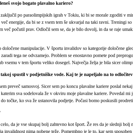
skleneš svojo bogato plavalno kariero?
ključil po paraolimpijskih igrah v Tokiu, ki bi se morale zgoditi v min
eč energije, da bi se z vsem tem še ukvarjal na taki ravni. Treningi so
 več počutil prav. Odločil sem se, da je bilo dovolj, in da se raje umakn
jo določene manipulacije. V športu invalidov so kategorije določene gle
 zaradi tega ne odvzamejo. Problem se enostavno pomete pod preprogo. Pr
b vsemu v tem športu veliko dosegel. Največja želja je bila sicer olimp
takoj spustil v podjetniške vode. Kaj te je napeljalo na to odločite
 sem preveč samosvoj. Sicer sem po koncu plavalne kariere poslal nekaj
, s katerim sva sodelovala že v okviru moje plavalne kariere. Povedal mi 
i do točke, ko sva že ustanovila podjetje. Počasi bomo poskusili prodreti
?
celo, da je vse skupaj bolj zahtevno kot šport. Že res da je slednji bolj
a invalidnost nima nobene teže. Pomembno je le to, kar sem sposoben nar