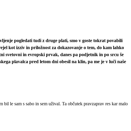
ljenje pogledati tudi z druge plati, smo v goste tokrat povabili
rejel kot izziv in priložnost za dokazovanje o tem, do kam lahko
tni svetovni in evropski prvak, danes pa podjetnik in po srcu še
ega plavalca pred letom dni obesil na klin, pa me je v luči naše
 bil le sam s sabo in sem užival. Ta občutek pravzaprav res kar malo