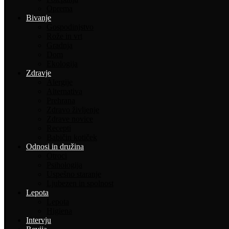
Oprema
Bivanje
Gospodinjstvo
Rože in vrt
Gradnja
Dom
Ekologija
Zdravje
Alergije
Alternativa
Prehrana
Zdravo življenje
Zdrave novice
Recepti
Babičin kotiček
Odnosi in družina
Otroci
Psihologija
Uspešno staranje
Ljubezen in spolnost
Lepota
Lepota
Higiena
Intervju