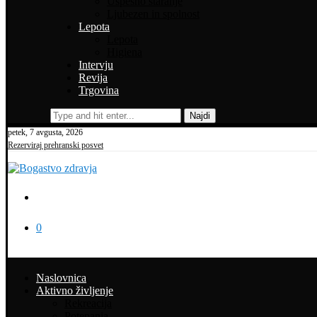
Uspešno staranje
Ljubezen in spolnost
Lepota
Lepota
Higiena
Intervju
Revija
Trgovina
Najdi
petek, 7 avgusta, 2026
Rezerviraj prehranski posvet
0
Naslovnica
Aktivno življenje
Rekreacija
Potepanja