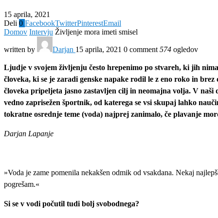
15 aprila, 2021
Deli
0
Facebook
Twitter
Pinterest
Email
Domov
Intervju
Življenje mora imeti smisel
written by
Darjan
15 aprila, 2021
0 comment
574
ogledov
Ljudje v svojem življenju često hrepenimo po stvareh, ki jih nimam
človeka, ki se je zaradi genske napake rodil le z eno roko in bre
človeka pripeljeta jasno zastavljen cilj in neomajna volja. V naš
vedno zaprisežen športnik, od katerega se vsi skupaj lahko naučim
tokratne osrednje teme (voda) najprej zanimalo, če plavanje mo
Darjan Lapanje
»Voda je zame pomenila nekakšen odmik od vsakdana. Nekaj najlepšega 
pogrešam.«
Si se v vodi počutil tudi bolj svobodnega?