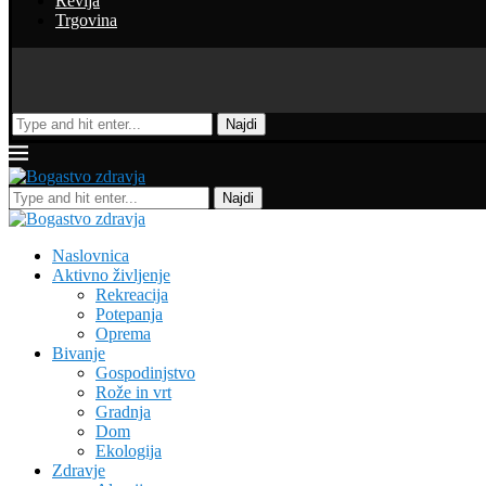
Revija
Trgovina
Najdi
Najdi
Naslovnica
Aktivno življenje
Rekreacija
Potepanja
Oprema
Bivanje
Gospodinjstvo
Rože in vrt
Gradnja
Dom
Ekologija
Zdravje