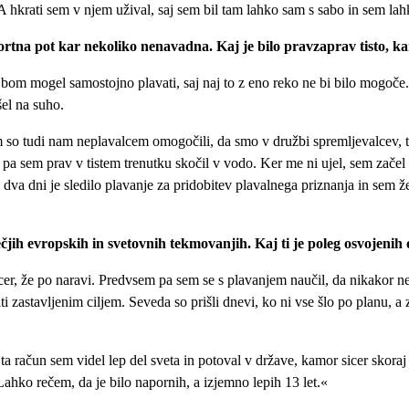
A hkrati sem v njem užival, saj sem bil tam lahko sam s sabo in sem lah
športna pot kar nekoliko nenavadna. Kaj je bilo pravzaprav tisto, ka
bom mogel samostojno plavati, saj naj to z eno reko ne bi bilo mogoče
šel na suho.
am so tudi nam neplavalcem omogočili, da smo v družbi spremljevalcev, t
z pa sem prav v tistem trenutku skočil v vodo. Ker me ni ujel, sem začel
z dva dni je sledilo plavanje za pridobitev plavalnega priznanja in sem 
večjih evropskih in svetovnih tekmovanjih. Kaj ti je poleg osvojenih o
er, že po naravi. Predvsem pa sem se s plavanjem naučil, da nikakor n
i zastavljenim ciljem. Seveda so prišli dnevi, ko ni vse šlo po planu, a 
Na ta račun sem videl lep del sveta in potoval v države, kamor sicer skor
 Lahko rečem, da je bilo napornih, a izjemno lepih 13 let.«