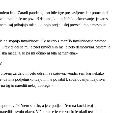
ulem letu. Zaradi pandemije so bile igre prestavljene, kar pomeni, da
 zahtevni in če ne poznaš datuma, ko naj bi bilo tekmovanje, je zares
em, saj prihajajo mladi, ki bojo prej ali slej prevzeli moje mesto in
de na stopnjo invalidnosti. Če nekdo z manjšo invalidnostjo nastopa
av ta del se mi je zdel krivičen in me je zelo demotiviral. Sistem je
ijska medalja, ki pa mi očitno ni bila namenjena.«
v?
 prošenj za delo in celo odšel na razgovor, vendar sem kar nekako
je, da ima podjetniško idejo in me povabil k sodelovanju. Idejo sva
 na trg in narediti nekaj dobrega.«
 naporen v fizičnem smislu, a je v podjetništvu na kocki tvoja
editi s svojo glavo. V športu se je vse vrtelo le okoli tega, kaj mi