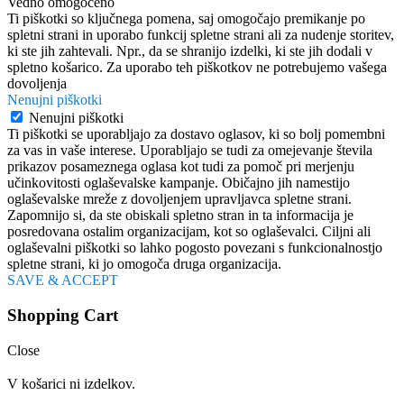
Vedno omogočeno
Ti piškotki so ključnega pomena, saj omogočajo premikanje po
spletni strani in uporabo funkcij spletne strani ali za nudenje storitev,
ki ste jih zahtevali. Npr., da se shranijo izdelki, ki ste jih dodali v
spletno košarico. Za uporabo teh piškotkov ne potrebujemo vašega
dovoljenja
Nenujni piškotki
Nenujni piškotki
Ti piškotki se uporabljajo za dostavo oglasov, ki so bolj pomembni
za vas in vaše interese. Uporabljajo se tudi za omejevanje števila
prikazov posameznega oglasa kot tudi za pomoč pri merjenju
učinkovitosti oglaševalske kampanje. Običajno jih namestijo
oglaševalske mreže z dovoljenjem upravljavca spletne strani.
Zapomnijo si, da ste obiskali spletno stran in ta informacija je
posredovana ostalim organizacijam, kot so oglaševalci. Ciljni ali
oglaševalni piškotki so lahko pogosto povezani s funkcionalnostjo
spletne strani, ki jo omogoča druga organizacija.
SAVE & ACCEPT
Shopping Cart
Close
V košarici ni izdelkov.