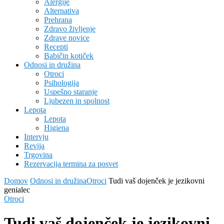
Alergije
Alternativa
Prehrana
Zdravo življenje
Zdrave novice
Recepti
Babičin kotiček
Odnosi in družina
Otroci
Psihologija
Uspešno staranje
Ljubezen in spolnost
Lepota
Lepota
Higiena
Intervju
Revija
Trgovina
Rezervacija termina za posvet
Domov
Odnosi in družina
Otroci
Tudi vaš dojenček je jezikovni
genialec
Otroci
Tudi vaš dojenček je jezikovni