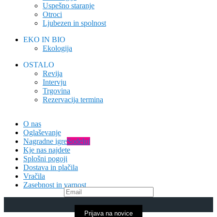
Uspešno staranje
Otroci
Ljubezen in spolnost
EKO IN BIO
Ekologija
OSTALO
Revija
Intervju
Trgovina
Rezervacija termina
O nas
Oglaševanje
Nagradne igre
Sodeluj
Kje nas najdete
Splošni pogoji
Dostava in plačila
Vračila
Zasebnost in varnost
Prijava na novice