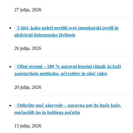
27 julija, 2026
5 idej, kako poleti urediti svoj zmenkarski profil in
aktivirati ljubezensko življenje
26 julija, 2026
Oljni serumi – 100 % naravni lepotni rituali, ki koži
zagotavljajo mehkobo, učvrstitev in sijoč videz
20 julija, 2026
Odkrijte moč ajurvede – naravna pot do lepše kože,
močnejših las in boljšega počutja
15 julija, 2026