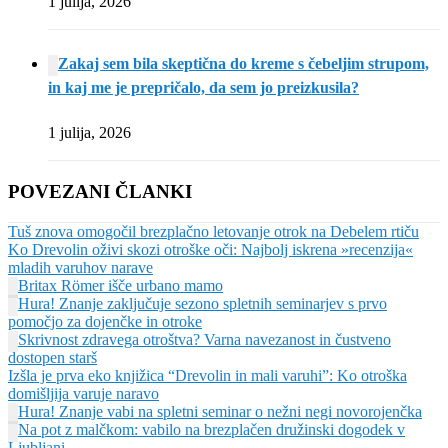
1 julija, 2026
Zakaj sem bila skeptična do kreme s čebeljim strupom,
in kaj me je prepričalo, da sem jo preizkusila?
1 julija, 2026
POVEZANI ČLANKI
Tuš znova omogočil brezplačno letovanje otrok na Debelem rtiču
Ko Drevolin oživi skozi otroške oči: Najbolj iskrena »recenzija«
mladih varuhov narave
Britax Römer išče urbano mamo
Hura! Znanje zaključuje sezono spletnih seminarjev s prvo
pomočjo za dojenčke in otroke
Skrivnost zdravega otroštva? Varna navezanost in čustveno
dostopen starš
Izšla je prva eko knjižica “Drevolin in mali varuhi”: Ko otroška
domišljija varuje naravo
Hura! Znanje vabi na spletni seminar o nežni negi novorojenčka
Na pot z malčkom: vabilo na brezplačen družinski dogodek v
Ljubljani