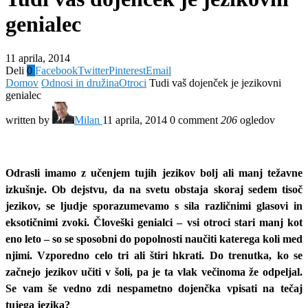
genialec
11 aprila, 2014
Deli
0
Facebook
Twitter
Pinterest
Email
Domov
Odnosi in družina
Otroci
Tudi vaš dojenček je jezikovni
genialec
written by
Milan
11 aprila, 2014
0 comment
206
ogledov
Odrasli imamo z učenjem tujih jezikov bolj ali manj težavne
izkušnje. Ob dejstvu, da na svetu obstaja skoraj sedem tisoč
jezikov, se ljudje sporazumevamo s sila različnimi glasovi in
eksotičnimi zvoki. Človeški genialci – vsi otroci stari manj kot
eno leto – so se sposobni do popolnosti naučiti katerega koli med
njimi. Vzporedno celo tri ali štiri hkrati. Do trenutka, ko se
začnejo jezikov učiti v šoli, pa je ta vlak večinoma že odpeljal.
Se vam še vedno zdi nespametno dojenčka vpisati na tečaj
tujega jezika?