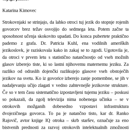
Katarina Kimovec
Strokovnjaki se strinjajo, da lahko otroci tuj jezik do stopnje rojenih
govorcev brez težav osvojijo do sedmega leta. Potem začne ta
sposobnost učenja skokovito upadati. Do konca pubertete praktično
pademo z grafa. Dr. Patricia Kuhl, ena vodilnih ameriških
jezikoslovk, je raziskovala kako in zakaj se to zgodi. Ugotovila je,
da otroci v prvem letu s statistično natančnostjo od vseh možnih
glasov izberejo tiste, ki so lastni njihovemu maternemu jeziku. Za
razliko od odraslih dojenčki razlikujejo glasove vseh obstoječih
jezikov na svetu. Ko iz govorice izberejo zanje pomembne, se jih v
nadaljevanju učijo zlagati v vedno zahtevnejše jezikovne strukture.
Če so v tem času sistematično izpostavljeni tujemu jeziku – poskusi
so pokazali, da zgolj televizija nima nobenega učinka – se v
otrokovih možganih dobesedno vzpostavi infrastruktura
dvojezičnega govorca. To pa je natančno tisto, kar dr. Ranko
Rajovič, avtor knjige IQ otroka – skrb staršev, označuje za eno
bistvenih prednosti za razvoj otrokovih intelektualnih zmožnosti