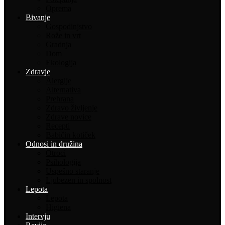
Oprema
Bivanje
Gospodinjstvo
Rože in vrt
Gradnja
Dom
Ekologija
Zdravje
Alergije
Alternativa
Prehrana
Zdravo življenje
Zdrave novice
Recepti
Babičin kotiček
Odnosi in družina
Otroci
Psihologija
Uspešno staranje
Ljubezen in spolnost
Lepota
Lepota
Higiena
Intervju