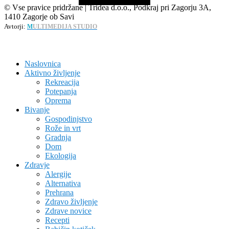
© Vse pravice pridržane | Tridea d.o.o., Podkraj pri Zagorju 3A,
1410 Zagorje ob Savi
Avtorji:
M
ULTIMEDIJA STUDIO
Naslovnica
Aktivno življenje
Rekreacija
Potepanja
Oprema
Bivanje
Gospodinjstvo
Rože in vrt
Gradnja
Dom
Ekologija
Zdravje
Alergije
Alternativa
Prehrana
Zdravo življenje
Zdrave novice
Recepti