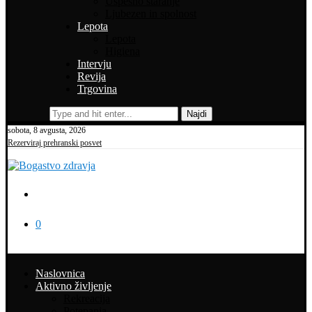
Uspešno staranje
Ljubezen in spolnost
Lepota
Lepota
Higiena
Intervju
Revija
Trgovina
Najdi
sobota, 8 avgusta, 2026
Rezerviraj prehranski posvet
0
Naslovnica
Aktivno življenje
Rekreacija
Potepanja