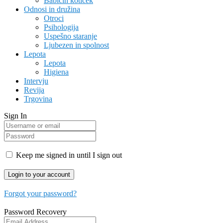
Babičin kotiček
Odnosi in družina
Otroci
Psihologija
Uspešno staranje
Ljubezen in spolnost
Lepota
Lepota
Higiena
Intervju
Revija
Trgovina
Sign In
Keep me signed in until I sign out
Forgot your password?
Password Recovery