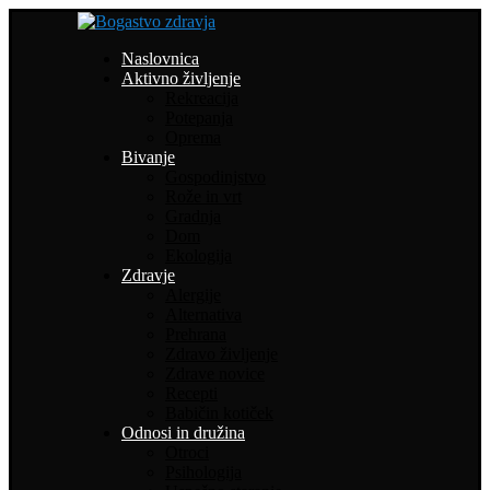
Naslovnica
Aktivno življenje
Rekreacija
Potepanja
Oprema
Bivanje
Gospodinjstvo
Rože in vrt
Gradnja
Dom
Ekologija
Zdravje
Alergije
Alternativa
Prehrana
Zdravo življenje
Zdrave novice
Recepti
Babičin kotiček
Odnosi in družina
Otroci
Psihologija