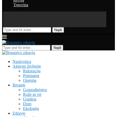
Revija
Trgovina
Najdi
Najdi
Naslovnica
Aktivno življenje
Rekreacija
Potepanja
Oprema
Bivanje
Gospodinjstvo
Rože in vrt
Gradnja
Dom
Ekologija
Zdravje