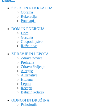
ŠPORT IN REKREACIJA
Oprema
Rekeracija
Potepanja
DOM IN ENERGIJA
Dom
Gradnja
Gospodinjstvo
Rože in vrt
ZDRAVJE IN LEPOTA
Zdrave novice
Prehrana
Zdravo življenje
Alergije
Alternativa
Higiena
Lepota
Recepti
Babičin kotiček
ODNOSI IN DRUŽINA
Psihologija