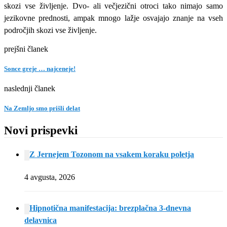
skozi vse življenje. Dvo- ali večjezični otroci tako nimajo samo
jezikovne prednosti, ampak mnogo lažje osvajajo znanje na vseh
področjih skozi vse življenje.
prejšni članek
Sonce greje … najceneje!
naslednji članek
Na Zemljo smo prišli delat
Novi prispevki
Z Jernejem Tozonom na vsakem koraku poletja
4 avgusta, 2026
Hipnotična manifestacija: brezplačna 3-dnevna
delavnica