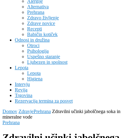
Alergije
Alternativa
Prehrana
Zdravo življenje
Zdrave novice
Recepti
Babičin kotiček
Odnosi in družina
Otroci
Psihologija
Uspešno staranje
Ljubezen in spolnost
Lepota
Lepota
Higiena
Intervju
Revija
Trgovina
Rezervacija termina za posvet
Domov
Zdravje
Prehrana
Zdravilni učinki jabolčnega soka in
mineralne vode
Prehrana
Zdravilni učinki jabolčnega