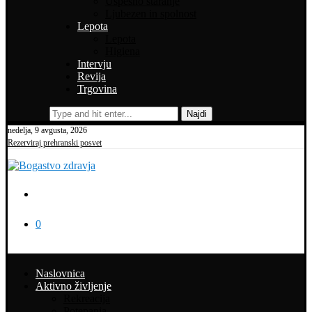
Uspešno staranje
Ljubezen in spolnost
Lepota
Lepota
Higiena
Intervju
Revija
Trgovina
Najdi
nedelja, 9 avgusta, 2026
Rezerviraj prehranski posvet
0
Naslovnica
Aktivno življenje
Rekreacija
Potepanja