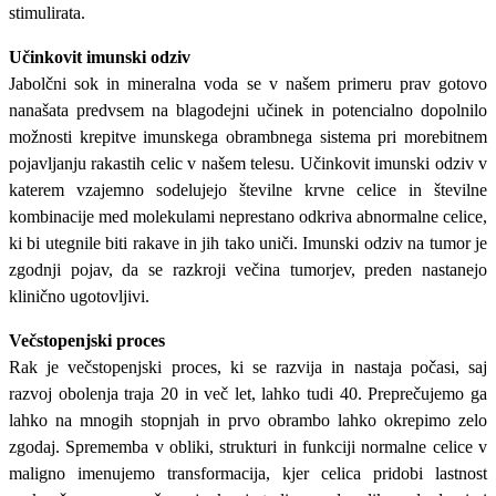
stimulirata.
Učinkovit imunski odziv
Jabolčni sok in mineralna voda se v našem primeru prav gotovo
nanašata predvsem na blagodejni učinek in potencialno dopolnilo
možnosti krepitve imunskega obrambnega sistema pri morebitnem
pojavljanju rakastih celic v našem telesu. Učinkovit imunski odziv v
katerem vzajemno sodelujejo številne krvne celice in številne
kombinacije med molekulami neprestano odkriva abnormalne celice,
ki bi utegnile biti rakave in jih tako uniči. Imunski odziv na tumor je
zgodnji pojav, da se razkroji večina tumorjev, preden nastanejo
klinično ugotovljivi.
Večstopenjski proces
Rak je večstopenjski proces, ki se razvija in nastaja počasi, saj
razvoj obolenja traja 20 in več let, lahko tudi 40. Preprečujemo ga
lahko na mnogih stopnjah in prvo obrambo lahko okrepimo zelo
zgodaj. Sprememba v obliki, strukturi in funkciji normalne celice v
maligno imenujemo transformacija, kjer celica pridobi lastnost