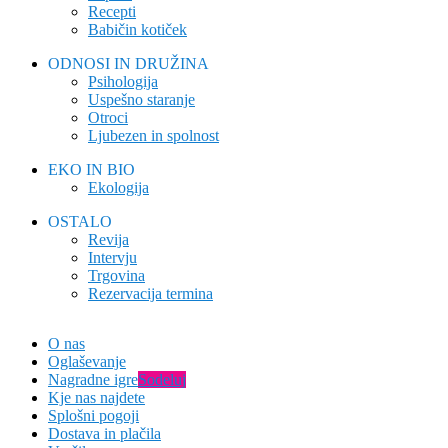
Recepti
Babičin kotiček
ODNOSI IN DRUŽINA
Psihologija
Uspešno staranje
Otroci
Ljubezen in spolnost
EKO IN BIO
Ekologija
OSTALO
Revija
Intervju
Trgovina
Rezervacija termina
O nas
Oglaševanje
Nagradne igre
Sodeluj
Kje nas najdete
Splošni pogoji
Dostava in plačila