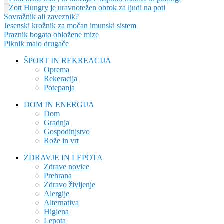
Zott Hungry je uravnotežen obrok za ljudi na poti
Sovražnik ali zaveznik?
Jesenski krožnik za močan imunski sistem
Praznik bogato obložene mize
Piknik malo drugače
ŠPORT IN REKREACIJA
Oprema
Rekeracija
Potepanja
DOM IN ENERGIJA
Dom
Gradnja
Gospodinjstvo
Rože in vrt
ZDRAVJE IN LEPOTA
Zdrave novice
Prehrana
Zdravo življenje
Alergije
Alternativa
Higiena
Lepota