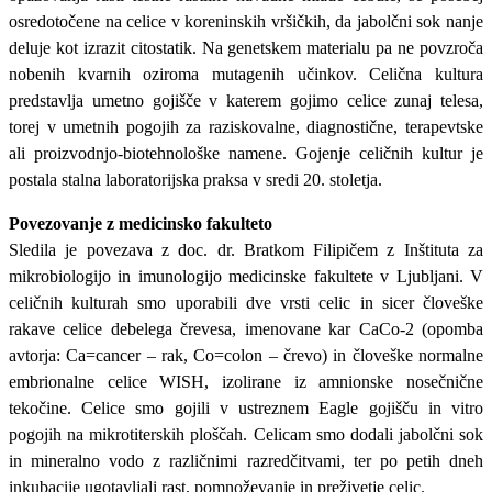
osredotočene na celice v koreninskih vršičkih, da jabolčni sok nanje
deluje kot izrazit citostatik. Na genetskem materialu pa ne povzroča
nobenih kvarnih oziroma mutagenih učinkov. Celična kultura
predstavlja umetno gojišče v katerem gojimo celice zunaj telesa,
torej v umetnih pogojih za raziskovalne, diagnostične, terapevtske
ali proizvodnjo-biotehnološke namene. Gojenje celičnih kultur je
postala stalna laboratorijska praksa v sredi 20. stoletja.
Povezovanje z medicinsko fakulteto
Sledila je povezava z doc. dr. Bratkom Filipičem z Inštituta za
mikrobiologijo in imunologijo medicinske fakultete v Ljubljani. V
celičnih kulturah smo uporabili dve vrsti celic in sicer človeške
rakave celice debelega črevesa, imenovane kar CaCo-2 (opomba
avtorja: Ca=cancer – rak, Co=colon – črevo) in človeške normalne
embrionalne celice WISH, izolirane iz amnionske nosečnične
tekočine. Celice smo gojili v ustreznem Eagle gojišču in vitro
pogojih na mikrotiterskih ploščah. Celicam smo dodali jabolčni sok
in mineralno vodo z različnimi razredčitvami, ter po petih dneh
inkubacije ugotavljali rast, pomnoževanje in preživetje celic.