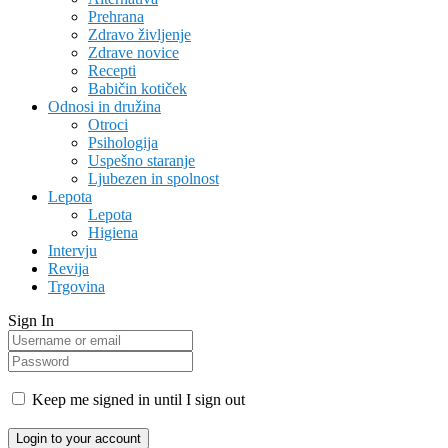
Prehrana
Zdravo življenje
Zdrave novice
Recepti
Babičin kotiček
Odnosi in družina
Otroci
Psihologija
Uspešno staranje
Ljubezen in spolnost
Lepota
Lepota
Higiena
Intervju
Revija
Trgovina
Sign In
Keep me signed in until I sign out