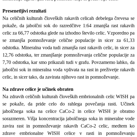
Presenetljivi rezultati
Na celičnih kulturah človeških rakavih celicah debelega črevesa se
pokaže, da jabolčni sok do razredčitve 1:64 zmanjša rast rakavih
celic za 66,77 odstotka glede na izhodno število celic. Vzporedno pa
se zmanjša pomnoževanje celične populacije in sicer za 61,33
odstotka. Mineralna voda tudi zmanjša rast rakavih celic, in sicer za
12,76 odstotka, ter zmanjšanje pomnoževanja celične populacije za
7,70 odstotka, kar smo prikazali tudi v grafu. Povzamemo lahko, da
jabolčni sok in mineralna voda vplivata na rast in preživetje rakavih
celic, in sicer tako, da zavirata njihovo rast in pomnoževanje.
Na zdrave celice je učinek obraten
Na zdravih celičnih kulturah človeških embrionalnih celic WISH pa
se pokaže, da pride celo do rahlega povečanja rasti. Učinek
jabolčnega soka na celice CaCo-2 in celice WISH je obratno
sorazmeren. Višja koncentracija jabolčnega soka in mineralne vode
zavira rast in pomnoževanje rakavih CaCo-2 celic, medtem ko
zdrave embrionalne WISH celice v rasti in pomnoževanju