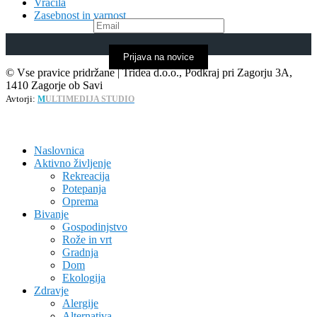
Vračila
Zasebnost in varnost
Prijava na novice
© Vse pravice pridržane | Tridea d.o.o., Podkraj pri Zagorju 3A,
1410 Zagorje ob Savi
Avtorji:
M
ULTIMEDIJA STUDIO
Naslovnica
Aktivno življenje
Rekreacija
Potepanja
Oprema
Bivanje
Gospodinjstvo
Rože in vrt
Gradnja
Dom
Ekologija
Zdravje
Alergije
Alternativa