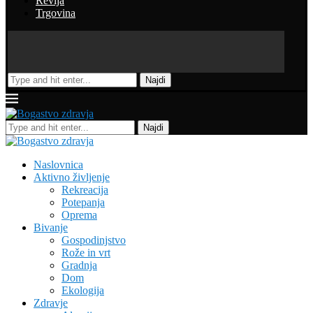
Revija
Trgovina
Najdi
Najdi
Naslovnica
Aktivno življenje
Rekreacija
Potepanja
Oprema
Bivanje
Gospodinjstvo
Rože in vrt
Gradnja
Dom
Ekologija
Zdravje