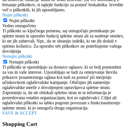
brisanju piškotkov, si oglejte funkcijo za pomoč brskalnika. Izvedite
več o piškotkih, ki jih uporabljamo.
Nujni piškotki
Nujni piškotki
Vedno omogočeno
Ti piškotki so ključnega pomena, saj omogočajo premikanje po
spletni strani in uporabo funkcij spletne strani ali za nudenje storitev,
ki ste jih zahtevali. Npr., da se shranijo izdelki, ki ste jih dodali v
spletno košarico. Za uporabo teh piškotkov ne potrebujemo vašega
dovoljenja
Nenujni piškotki
Nenujni piškotki
Ti piškotki se uporabljajo za dostavo oglasov, ki so bolj pomembni
za vas in vaše interese. Uporabljajo se tudi za omejevanje števila
prikazov posameznega oglasa kot tudi za pomoč pri merjenju
učinkovitosti oglaševalske kampanje. Običajno jih namestijo
oglaševalske mreže z dovoljenjem upravljavca spletne strani.
Zapomnijo si, da ste obiskali spletno stran in ta informacija je
posredovana ostalim organizacijam, kot so oglaševalci. Ciljni ali
oglaševalni piškotki so lahko pogosto povezani s funkcionalnostjo
spletne strani, ki jo omogoča druga organizacija.
SAVE & ACCEPT
Shopping Cart