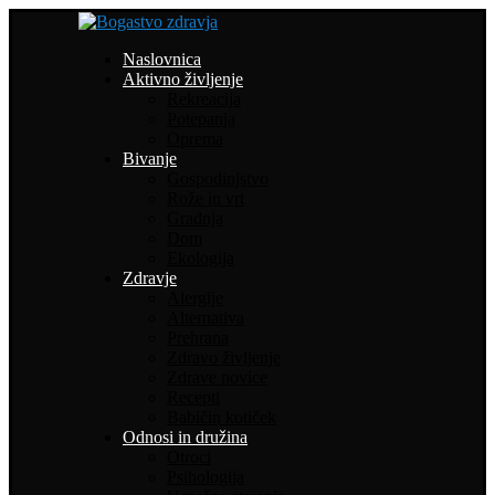
Naslovnica
Aktivno življenje
Rekreacija
Potepanja
Oprema
Bivanje
Gospodinjstvo
Rože in vrt
Gradnja
Dom
Ekologija
Zdravje
Alergije
Alternativa
Prehrana
Zdravo življenje
Zdrave novice
Recepti
Babičin kotiček
Odnosi in družina
Otroci
Psihologija