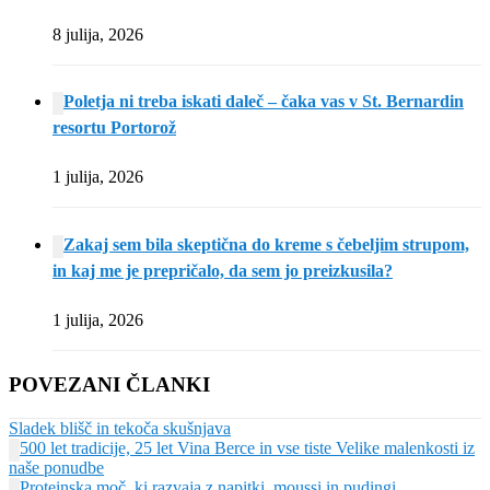
8 julija, 2026
Poletja ni treba iskati daleč – čaka vas v St. Bernardin
resortu Portorož
1 julija, 2026
Zakaj sem bila skeptična do kreme s čebeljim strupom,
in kaj me je prepričalo, da sem jo preizkusila?
1 julija, 2026
POVEZANI ČLANKI
Sladek blišč in tekoča skušnjava
500 let tradicije, 25 let Vina Berce in vse tiste Velike malenkosti iz
naše ponudbe
Proteinska moč, ki razvaja z napitki, moussi in pudingi