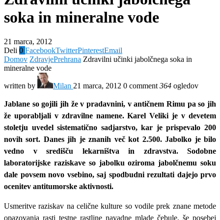
soka in mineralne vode
21 marca, 2012
Deli
0
Facebook
Twitter
Pinterest
Email
Domov
Zdravje
Prehrana
Zdravilni učinki jabolčnega soka in
mineralne vode
written by
Milan
21 marca, 2012
0 comment
364
ogledov
Jablane so gojili jih že v pradavnini, v antičnem Rimu pa so jih
že uporabljali v zdravilne namene. Karel Veliki je v devetem
stoletju uvedel sistematično sadjarstvo, kar je prispevalo 200
novih sort. Danes jih je znanih več kot 2.500. Jabolko je bilo
vedno v središču lekarništva in zdravstva. Sodobne
laboratorijske raziskave so jabolku oziroma jabolčnemu soku
dale povsem novo vsebino, saj spodbudni rezultati dajejo prvo
ocenitev antitumorske aktivnosti.
Usmeritve raziskav na celične kulture so vodile prek znane metode
opazovanja rasti testne rastline navadne mlade čebule, še posebej