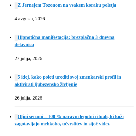
Z Jernejem Tozonom na vsakem koraku poletja
4 avgusta, 2026
Hipnotična manifestacija: brezplačna 3-dnevna
delavnica
27 julija, 2026
5 idej, kako poleti urediti svoj zmenkarski profil in
aktivirati ljubezensko življenje
26 julija, 2026
Oljni serumi – 100 % naravni lepotni rituali, ki koži
zagotavljajo mehkobo, učvrstitev in sijoč videz