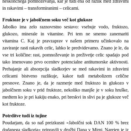
neskončnega pomnoževanja, kar je tudi ena od razlik med zdravimi
in rakavimi – transformiranimi – celicami.
Fruktoze je v jabolčnem soku več kot glukoze
Jabolko ima zelo raznovrstno sestavo: vsebuje vodo, fruktozo,
glukozo, minerale in vitamine. Pri tem ne smemo zanemariti
vitamina C. Kaj je pravzaprav v našem primeru učinkovalo na
zaviranje rasti rakavih celic, lahko le predvidevamo. Znano je le, da
vse tri količine: rast, pomnoževanje in preživetje celic spadajo pod
tako imenovano prvo ocenitev potencialne antitumorske aktivnosti.
Prehajanje ali absorpcija sladkorjev se med rakavimi in zdravimi
celicami bistveno razlikuje, kakor tudi metabolizem celične
presnove. Znano je, da je razmerje med fruktozo in glukozo v
jabolčnem soku v prid fruktoze, nekoliko manjše je v soku hruške,
medtem ko je pri kakiju enako, pri breskvi in slivi pa je glukoze več
kot fruktoze.
Potrditve tudi iz tujine
Poudarjam, da so naš preizkusni »Jabolčni sok DAN 100 % brez
dodanega sladkorja« pripravili v družbi Dana v Mirni. Narejen je iz