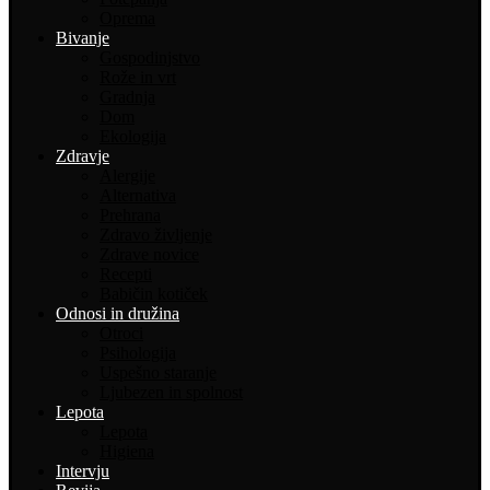
Oprema
Bivanje
Gospodinjstvo
Rože in vrt
Gradnja
Dom
Ekologija
Zdravje
Alergije
Alternativa
Prehrana
Zdravo življenje
Zdrave novice
Recepti
Babičin kotiček
Odnosi in družina
Otroci
Psihologija
Uspešno staranje
Ljubezen in spolnost
Lepota
Lepota
Higiena
Intervju