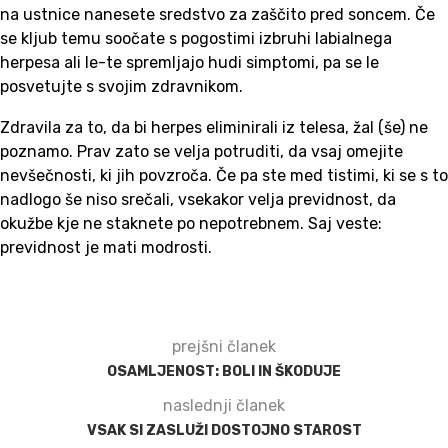
na ustnice nanesete sredstvo za zaščito pred soncem. Če
se kljub temu soočate s pogostimi izbruhi labialnega
herpesa ali le-te spremljajo hudi simptomi, pa se le
posvetujte s svojim zdravnikom.
Zdravila za to, da bi herpes eliminirali iz telesa, žal (še) ne
poznamo. Prav zato se velja potruditi, da vsaj omejite
nevšečnosti, ki jih povzroča. Če pa ste med tistimi, ki se s to
nadlogo še niso srečali, vsekakor velja previdnost, da
okužbe kje ne staknete po nepotrebnem. Saj veste:
previdnost je mati modrosti.
prejšni članek
OSAMLJENOST: BOLI IN ŠKODUJE
naslednji članek
VSAK SI ZASLUŽI DOSTOJNO STAROST