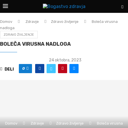
Domov
Zdravje
Zdravo življenje
Boleča virusna
nadloga
ZDRAVO ŽIVLJENJE
BOLEČA VIRUSNA NADLOGA
24 oktobra, 2023
0
DELI
Domov
Zdravje
Zdravo življenje
Boleča virusna