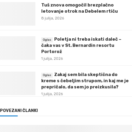
Tuš znova omogočil brezplačno
letovanje otrok na Debelem rtiču
8 julija, 2026
Poletja ni treba iskati daleč –
čaka vas v St. Bernardin resortu
Portorož
1 julija, 2026
Zakaj sem bila skeptična do
kreme s čebeljim strupom, in kaj me je
prepričalo, da sem jo preizkusila?
1 julija, 2026
POVEZANI ČLANKI