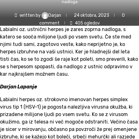
nadloga
written by
Darjan
24 oktobra, 2023
0
comment
405
ogledov
Labialni oz. ustnični herpes je zares zoprna nadloga, s
katero se sooča milijone ljudi po vsem svetu. Če ste med
njimi tudi sami, zagotovo veste, kako neprijetno je, ko
herpes izbruhne na vaši ustnici. Ker je hladnejši del leta
tisti čas, ko se to zgodi še raje kot poleti, smo preverili, kako
se s herpesom spopasti, da nadlogo z ustnic odpravimo v
kar najkrajšem možnem času.
Darjan Lapanje
Labialni herpes oz. strokovno imenovan herpes simplex
virus tip 1 (HSV-1) je pogosta nalezljiva virusna okužba, ki
prizadene milijone ljudi po vsem svetu. Ko se z virusom
okužimo, ga iz telesa ni več mogoče odstraniti. Večino časa
je sicer v mirovanju, občasno pa povzroči že prej omenjene
izbruhe, ki se kažejo kot boleči, srbeči mehurčki ali razjede