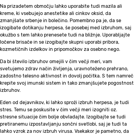
Na prizadetem območju lahko uporabite tudi mazila ali
kreme, ki vsebujejo anestetike ali cinkov oksid, da
zmanjšate srbenje in bolečino. Pomembno pa je, da se
izogibate dotikanju herpesa, še posebej med izbruhom, saj
okužbo s tem lahko prenesete tudi na bližnje. Uporabljajte
ločene brisače in se izogibajte skupni uporabi pribora,
kozmetičnih izdelkov in pripomočkov za osebno nego.
Da bi število izbruhov omejili v čim večji meri, vam
svetujemo zdrav način življenja, uravnoteženo prehrano,
zadostno telesno aktivnost in dovolj počitka. S tem namreč
krepite svoj imunski sistem in tako zmanjšujete pogostnost
izbruhov.
Eden od dejavnikov, ki lahko sproži izbruh herpesa, je tudi
stres. Temu se poskusite v čim večji meri izogniti oz.
stresne situacije čim bolje obvladajte. Izogibajte se tudi
pretiranemu izpostavljanju sončni svetlobi, saj je tudi ta
lahko vzrok za nov izbruh virusa. Vsekakor je pametno, da