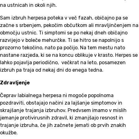
na ustnicah in okoli njih.
Sam izbruh herpesa poteka v več fazah, običajno pa se
začne s srbenjem, pekočim občutkom ali mravljinčenjem na
območju ustnic. Ti simptomi se po nekaj dneh običajno
razvijejo v boleče mehurčke. Ti se hitro se napolnijo s
prozorno tekočino, nato pa počijo. Na tem mestu nato
nastane razjeda, ki se na koncu oblikuje v krasto. Herpes se
lahko pojavlja periodično, večkrat na leto, posamezen
izbruh pa traja od nekaj dni do enega tedna.
Zdravljenje
Čeprav labialnega herpesa ni mogoče popolnoma
pozdraviti, obstajajo načini za lajšanje simptomov in
skrajšanje trajanja izbruhov. Predvsem imamo v mislih
jemanje protivirusnih zdravil, ki zmanjšajo resnost in
trajanje izbruha, če jih začnete jemati ob prvih znakih
okužbe.