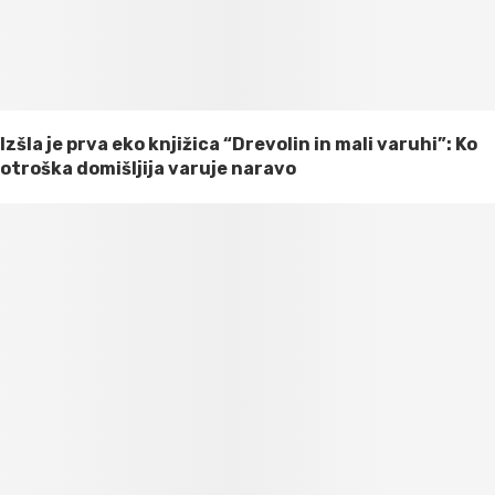
Izšla je prva eko knjižica “Drevolin in mali varuhi”: Ko
otroška domišljija varuje naravo