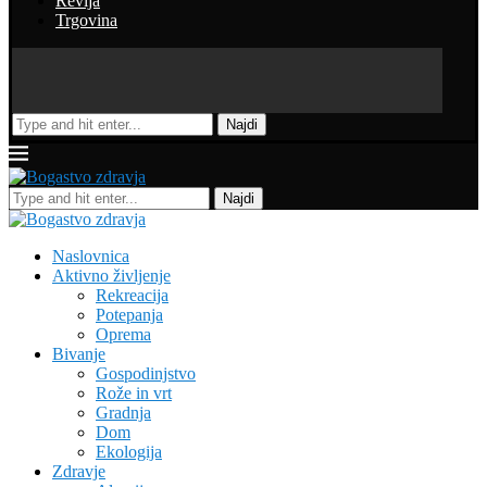
Revija
Trgovina
Najdi
Najdi
Naslovnica
Aktivno življenje
Rekreacija
Potepanja
Oprema
Bivanje
Gospodinjstvo
Rože in vrt
Gradnja
Dom
Ekologija
Zdravje