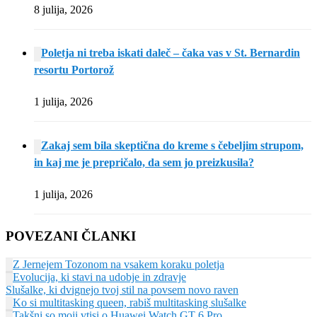
8 julija, 2026
Poletja ni treba iskati daleč – čaka vas v St. Bernardin
resortu Portorož
1 julija, 2026
Zakaj sem bila skeptična do kreme s čebeljim strupom,
in kaj me je prepričalo, da sem jo preizkusila?
1 julija, 2026
POVEZANI ČLANKI
Z Jernejem Tozonom na vsakem koraku poletja
Evolucija, ki stavi na udobje in zdravje
Slušalke, ki dvignejo tvoj stil na povsem novo raven
Ko si multitasking queen, rabiš multitasking slušalke
Takšni so moji vtisi o Huawei Watch GT 6 Pro