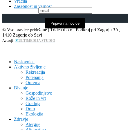
Vračila
Zasebnost in varnost
Prijava na novice
© Vse pravice pridržane | Tridea d.o.o., Podkraj pri Zagorju 3A,
1410 Zagorje ob Savi
Avtorji:
M
ULTIMEDIJA STUDIO
Naslovnica
Aktivno življenje
Rekreacija
Potepanja
Oprema
Bivanje
Gospodinjstvo
Rože in vrt
Gradnja
Dom
Ekologija
Zdravje
Alergije
Alternativa