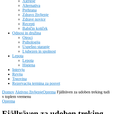
Alergije
Alternativa
Prehrana
Zdravo življenje
Zdrave novice
Recepti
Babičin kotiček
Odnosi in družina
Otroci
Psihologija
Uspešno staranje
Ljubezen in spolnost
Lepota
Lepota
Higiena
Intervju
Revija
Trgovina
Rezervacija termina za posvet
Domov
Aktivno življenje
Oprema
Fjällräven za udoben treking tudi
v toplem vremenu
Oprema
Fjällräven za udoben treking