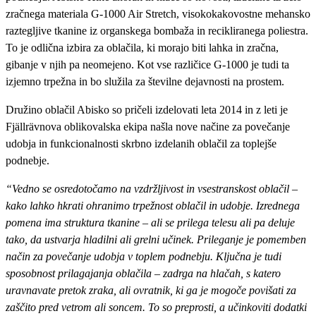
zračnega materiala G-1000 Air Stretch, visokokakovostne mehansko
raztegljive tkanine iz organskega bombaža in recikliranega poliestra.
To je odlična izbira za oblačila, ki morajo biti lahka in zračna,
gibanje v njih pa neomejeno. Kot vse različice G-1000 je tudi ta
izjemno trpežna in bo služila za številne dejavnosti na prostem.
Družino oblačil Abisko so pričeli izdelovati leta 2014 in z leti je
Fjällrävnova oblikovalska ekipa našla nove načine za povečanje
udobja in funkcionalnosti skrbno izdelanih oblačil za toplejše
podnebje.
“Vedno se osredotočamo na vzdržljivost in vsestranskost oblačil –
kako lahko hkrati ohranimo trpežnost oblačil in udobje. Izrednega
pomena ima struktura tkanine – ali se prilega telesu ali pa deluje
tako, da ustvarja hladilni ali grelni učinek. Prileganje je pomemben
način za povečanje udobja v toplem podnebju. Ključna je tudi
sposobnost prilagajanja oblačila – zadrga na hlačah, s katero
uravnavate pretok zraka, ali ovratnik, ki ga je mogoče povišati za
zaščito pred vetrom ali soncem. To so preprosti, a učinkoviti dodatki