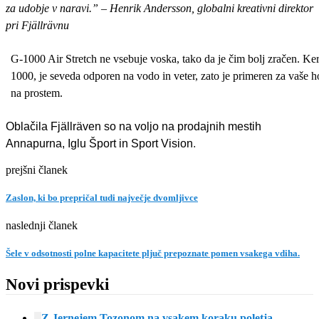
za udobje v naravi.” – Henrik Andersson, globalni kreativni direktor
pri Fjällrävnu
G-1000 Air Stretch ne vsebuje voska, tako da je čim bolj zračen. Ker
1000, je seveda odporen na vodo in veter, zato je primeren za vaše ho
na prostem.
Oblačila Fjällräven so na voljo na prodajnih mestih
Annapurna, Iglu Šport in Sport Vision
.
prejšni članek
Zaslon, ki bo prepričal tudi največje dvomljivce
naslednji članek
Šele v odsotnosti polne kapacitete pljuč prepoznate pomen vsakega vdiha.
Novi prispevki
Z Jernejem Tozonom na vsakem koraku poletja