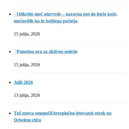
Odkrijte moč ajurvede – naravna pot do lepše kože,
močnejših las in boljšega počutja
15 julija, 2026
Pametna ura za aktivno poletje
15 julija, 2026
Julij 2026
13 julija, 2026
Tuš znova omogočil brezplačno letovanje otrok na
Debelem rtiču