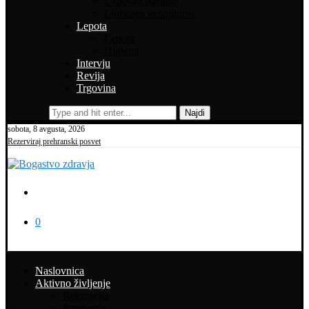
Uspešno staranje
Ljubezen in spolnost
Lepota
Lepota
Higiena
Intervju
Revija
Trgovina
Najdi
sobota, 8 avgusta, 2026
Rezerviraj prehranski posvet
0
Naslovnica
Aktivno življenje
Rekreacija
Potepanja