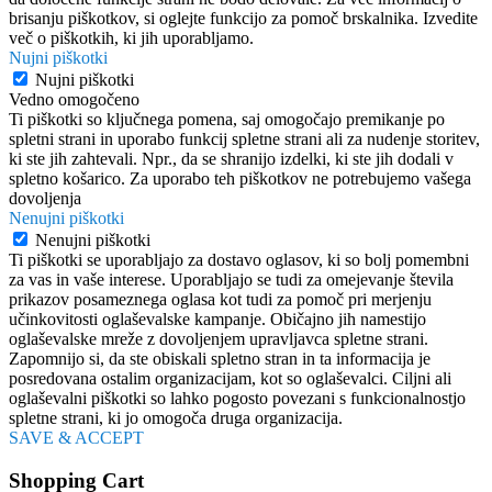
brisanju piškotkov, si oglejte funkcijo za pomoč brskalnika. Izvedite
več o piškotkih, ki jih uporabljamo.
Nujni piškotki
Nujni piškotki
Vedno omogočeno
Ti piškotki so ključnega pomena, saj omogočajo premikanje po
spletni strani in uporabo funkcij spletne strani ali za nudenje storitev,
ki ste jih zahtevali. Npr., da se shranijo izdelki, ki ste jih dodali v
spletno košarico. Za uporabo teh piškotkov ne potrebujemo vašega
dovoljenja
Nenujni piškotki
Nenujni piškotki
Ti piškotki se uporabljajo za dostavo oglasov, ki so bolj pomembni
za vas in vaše interese. Uporabljajo se tudi za omejevanje števila
prikazov posameznega oglasa kot tudi za pomoč pri merjenju
učinkovitosti oglaševalske kampanje. Običajno jih namestijo
oglaševalske mreže z dovoljenjem upravljavca spletne strani.
Zapomnijo si, da ste obiskali spletno stran in ta informacija je
posredovana ostalim organizacijam, kot so oglaševalci. Ciljni ali
oglaševalni piškotki so lahko pogosto povezani s funkcionalnostjo
spletne strani, ki jo omogoča druga organizacija.
SAVE & ACCEPT
Shopping Cart