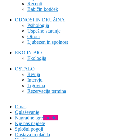
Recepti
Babičin kotiček
ODNOSI IN DRUŽINA
Psihologija
Uspešno staranje
Otroci
Ljubezen in spolnost
EKO IN BIO
Ekologija
OSTALO
Revija
Intervju
Trgovina
Rezervacija termina
O nas
Oglaševanje
Nagradne igre
Sodeluj
Kje nas najdete
Splošni pogoji
Dostava in plačila