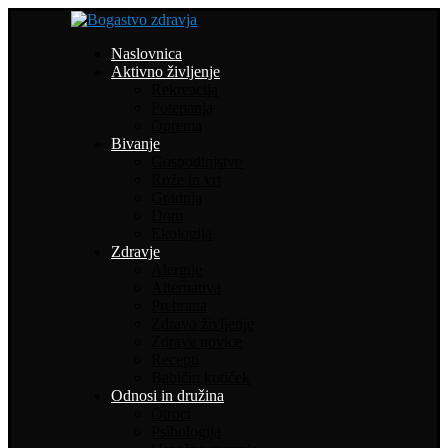
Naslovnica
Aktivno življenje
Rekreacija
Potepanja
Oprema
Bivanje
Gospodinjstvo
Rože in vrt
Gradnja
Dom
Ekologija
Zdravje
Alergije
Alternativa
Prehrana
Zdravo življenje
Zdrave novice
Recepti
Babičin kotiček
Odnosi in družina
Otroci
Psihologija