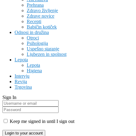
Prehrana
Zdravo življenje
Zdrave novice
Recepti
Babičin kotiček
Odnosi in družina
Otroci
Psihologija
Uspešno staranje
Ljubezen in spolnost
Lepota
Lepota
Higiena
Intervju
Revija
Trgovina
Sign In
Keep me signed in until I sign out