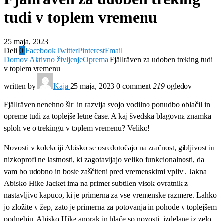
tudi v toplem vremenu
25 maja, 2023
Deli
0
Facebook
Twitter
Pinterest
Email
Domov
Aktivno življenje
Oprema
Fjällräven za udoben treking tudi
v toplem vremenu
written by
Kaja
25 maja, 2023
0 comment
219
ogledov
Fjällräven nenehno širi in razvija svojo vodilno ponudbo oblačil in
opreme tudi za toplejše letne čase. A kaj švedska blagovna znamka
sploh ve o trekingu v toplem vremenu? Veliko!
Novosti v kolekciji Abisko se osredotočajo na zračnost, gibljivost in
nizkoprofilne lastnosti, ki zagotavljajo veliko funkcionalnosti, da
vam bo udobno in boste zaščiteni pred vremenskimi vplivi. Jakna
Abisko Hike Jacket ima na primer subtilen visok ovratnik z
nastavljivo kapuco, ki je primerna za vse vremenske razmere. Lahko
jo zložite v žep, zato je primerna za potovanja in pohode v toplejšem
podnebju. Abisko Hike anorak in hlače so novosti, izdelane iz zelo