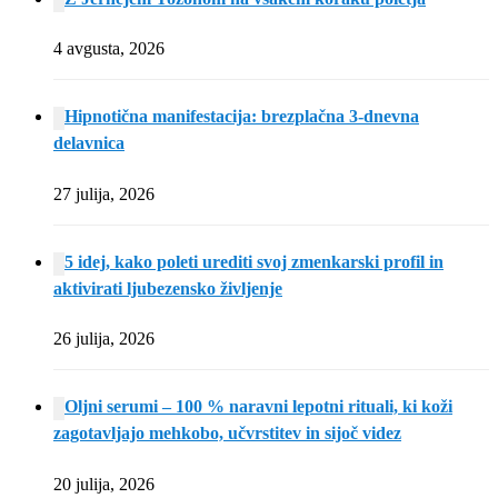
4 avgusta, 2026
Hipnotična manifestacija: brezplačna 3-dnevna
delavnica
27 julija, 2026
5 idej, kako poleti urediti svoj zmenkarski profil in
aktivirati ljubezensko življenje
26 julija, 2026
Oljni serumi – 100 % naravni lepotni rituali, ki koži
zagotavljajo mehkobo, učvrstitev in sijoč videz
20 julija, 2026