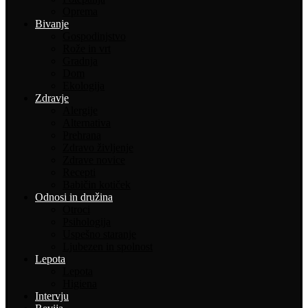
Oprema
Bivanje
Gospodinjstvo
Rože in vrt
Gradnja
Dom
Ekologija
Zdravje
Alergije
Alternativa
Prehrana
Zdravo življenje
Zdrave novice
Recepti
Babičin kotiček
Odnosi in družina
Otroci
Psihologija
Uspešno staranje
Ljubezen in spolnost
Lepota
Lepota
Higiena
Intervju