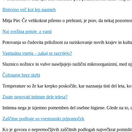
Bistveno več kot lep nasmeh
Mitja Pirc Če velikokrat pišemo o prehrani, je prav, da nekaj pozorn
Naj svežina potuje z vami
Potovanja so čudovita priložnost za raziskovanje novih krajev in kult
Vaginalna vnetja – zakaj se razvijejo?
Sluznico nožnice in vulve naseljujejo različni mikroorganizmi, med nj
Čofotanje brez skrbi
Temperature so že kar krepko poskočile, kar naznanja tisti del leta,
Znate negovati intimne dele telesa?
Intimna nega je izjemno pomemben del osebne higiene. Glede na to, d
Zaščitne podloge so vsestranski pripomoček
Ko je govora o nepremočljivih zaščitnih podlogah največkrat pomisli