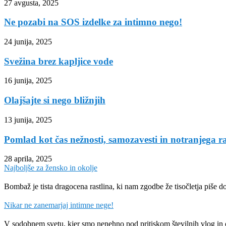
27 avgusta, 2025
Ne pozabi na SOS izdelke za intimno nego!
24 junija, 2025
Svežina brez kapljice vode
16 junija, 2025
Olajšajte si nego bližnjih
13 junija, 2025
Pomlad kot čas nežnosti, samozavesti in notranjega r
28 aprila, 2025
Najboljše za žensko in okolje
Bombaž je tista dragocena rastlina, ki nam zgodbe že tisočletja piše
Nikar ne zanemarjaj intimne nege!
V sodobnem svetu, kjer smo nenehno pod pritiskom številnih vlog in