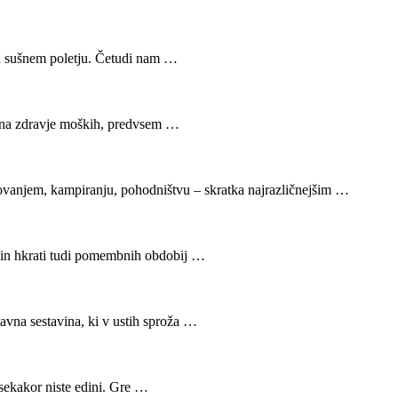
n sušnem poletju. Četudi nam …
 na zdravje moških, predvsem …
tovanjem, kampiranju, pohodništvu – skratka najrazličnejšim …
 in hkrati tudi pomembnih obdobij …
vna sestavina, ki v ustih sproža …
vsekakor niste edini. Gre …