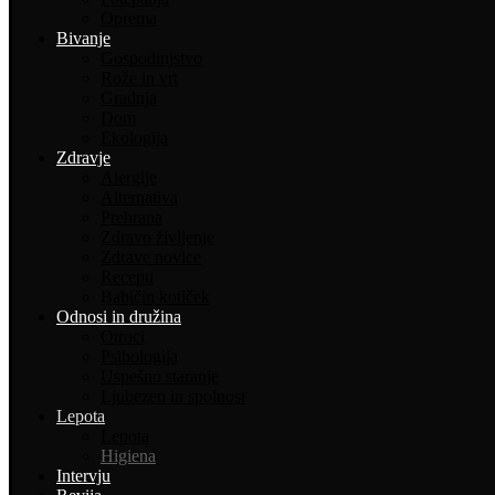
Oprema
Bivanje
Gospodinjstvo
Rože in vrt
Gradnja
Dom
Ekologija
Zdravje
Alergije
Alternativa
Prehrana
Zdravo življenje
Zdrave novice
Recepti
Babičin kotiček
Odnosi in družina
Otroci
Psihologija
Uspešno staranje
Ljubezen in spolnost
Lepota
Lepota
Higiena
Intervju