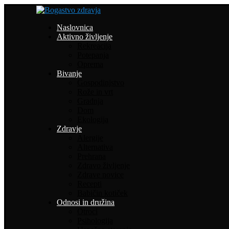
Naslovnica
Aktivno življenje
Rekreacija
Potepanja
Oprema
Bivanje
Gospodinjstvo
Rože in vrt
Gradnja
Dom
Ekologija
Zdravje
Alergije
Alternativa
Prehrana
Zdravo življenje
Zdrave novice
Recepti
Babičin kotiček
Odnosi in družina
Otroci
Psihologija