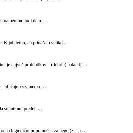
osti namenimo tudi delu …
ur. Kljub temu, da prinašajo veliko …
imi je največ probiotikov – (dobrih) bakterij …
 ko si običajno vzamemo …
a so intimni predeli …
mo na higienični pripomoček za nego (zlasti …