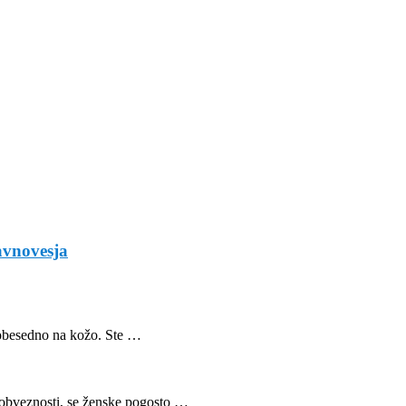
avnovesja
 dobesedno na kožo. Ste …
 obveznosti, se ženske pogosto …