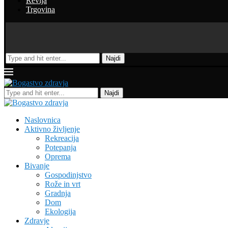
Revija
Trgovina
Najdi
Najdi
Naslovnica
Aktivno življenje
Rekreacija
Potepanja
Oprema
Bivanje
Gospodinjstvo
Rože in vrt
Gradnja
Dom
Ekologija
Zdravje