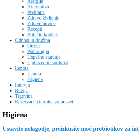
Alergije
Alternativa
Prehrana
Zdravo življenje
Zdrave novice
Recepti
Babičin kotiček
Odnosi in družina
Otroci
Psihologija
Uspešno staranje
Ljubezen in spolnost
Lepota
Lepota
Higiena
Intervju
Revija
Trgovina
Rezervacija termina za posvet
Higiena
Ustavite nelagodje, preizkusite moč probiotikov za in