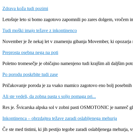
Zdrava koža tudi pozimi
Letošnje leto si bomo zagotovo zapomnili po zares dolgem, vročem i
Tudi moški imajo težave z inkontinenco
November je že nekaj let v znamenju gibanja Movember, ki opozarja
Preprosta osebna nega na poti
Poletno tromesečje je običajno namenjeno tudi krajšim ali daljšim po
Po porodu poskrbite tudi zase
Pričakovanje poroda je za vsako mamico zagotovo eno bolj posebnih
Ali ste vedeli, da zobna pasta s soljo pomaga pri...
Res je. Švicarska alpska sol v zobni pasti OSMOTONIC je namreč gla
Inkontinenca – obrzdajtea težave zaradi oslabljenega mehurja
Če ste med tistimi, ki jih pestijo tegobe zaradi oslabljenega mehurja, 