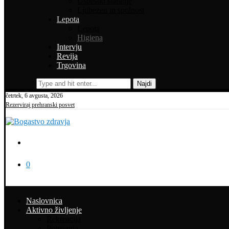
Uspešno staranje
Ljubezen in spolnost
Lepota
Lepota
Higiena
Intervju
Revija
Trgovina
Najdi
četrtek, 6 avgusta, 2026
Rezerviraj prehranski posvet
0
Naslovnica
Aktivno življenje
Rekreacija
Potepanja