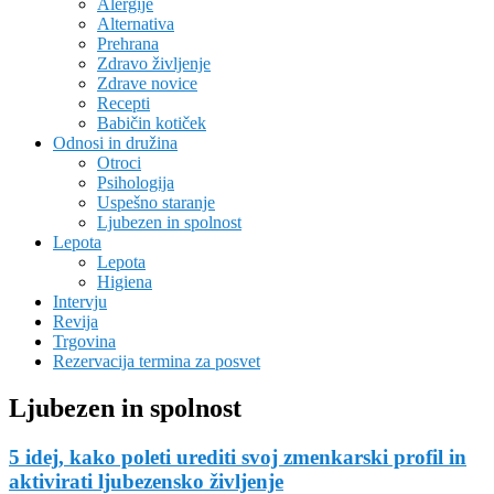
Alergije
Alternativa
Prehrana
Zdravo življenje
Zdrave novice
Recepti
Babičin kotiček
Odnosi in družina
Otroci
Psihologija
Uspešno staranje
Ljubezen in spolnost
Lepota
Lepota
Higiena
Intervju
Revija
Trgovina
Rezervacija termina za posvet
Ljubezen in spolnost
5 idej, kako poleti urediti svoj zmenkarski profil in
aktivirati ljubezensko življenje