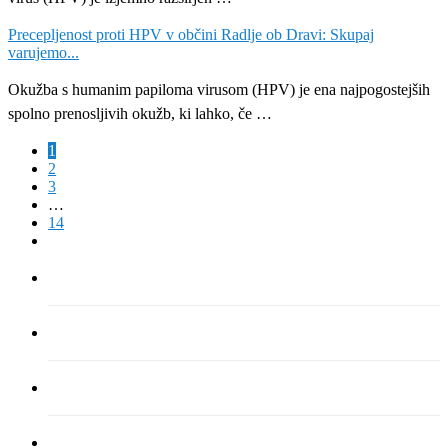
Precepljenost proti HPV v občini Radlje ob Dravi: Skupaj
varujemo...
Okužba s humanim papiloma virusom (HPV) je ena najpogostejših
spolno prenosljivih okužb, ki lahko, če …
1
2
3
…
14