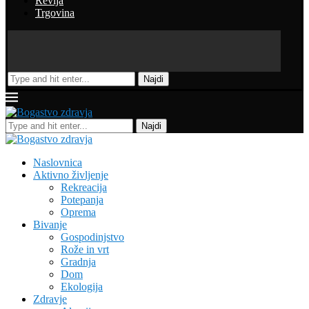
Revija
Trgovina
Najdi
Najdi
Naslovnica
Aktivno življenje
Rekreacija
Potepanja
Oprema
Bivanje
Gospodinjstvo
Rože in vrt
Gradnja
Dom
Ekologija
Zdravje