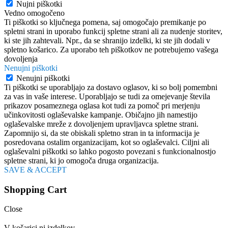
Nujni piškotki
Vedno omogočeno
Ti piškotki so ključnega pomena, saj omogočajo premikanje po
spletni strani in uporabo funkcij spletne strani ali za nudenje storitev,
ki ste jih zahtevali. Npr., da se shranijo izdelki, ki ste jih dodali v
spletno košarico. Za uporabo teh piškotkov ne potrebujemo vašega
dovoljenja
Nenujni piškotki
Nenujni piškotki
Ti piškotki se uporabljajo za dostavo oglasov, ki so bolj pomembni
za vas in vaše interese. Uporabljajo se tudi za omejevanje števila
prikazov posameznega oglasa kot tudi za pomoč pri merjenju
učinkovitosti oglaševalske kampanje. Običajno jih namestijo
oglaševalske mreže z dovoljenjem upravljavca spletne strani.
Zapomnijo si, da ste obiskali spletno stran in ta informacija je
posredovana ostalim organizacijam, kot so oglaševalci. Ciljni ali
oglaševalni piškotki so lahko pogosto povezani s funkcionalnostjo
spletne strani, ki jo omogoča druga organizacija.
SAVE & ACCEPT
Shopping Cart
Close
V košarici ni izdelkov.