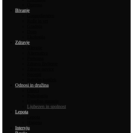
Oprema
Bivanje
Gospodinjstvo
Rože in vrt
Gradnja
Dom
Ekologija
Zdravje
Alergije
Alternativa
Prehrana
Zdravo življenje
Zdrave novice
Recepti
Babičin kotiček
Odnosi in družina
Otroci
Psihologija
Uspešno staranje
Ljubezen in spolnost
Lepota
Lepota
Higiena
Intervju