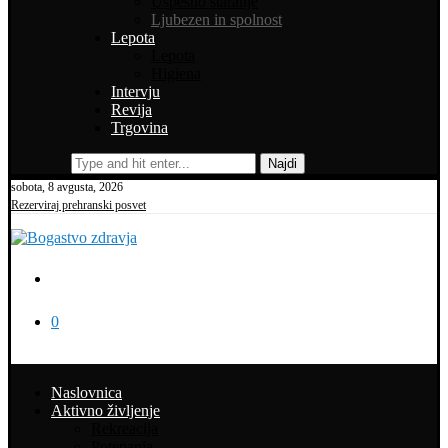
Uspešno staranje
Ljubezen in spolnost
Lepota
Lepota
Higiena
Intervju
Revija
Trgovina
Najdi
sobota, 8 avgusta, 2026
Rezerviraj prehranski posvet
0
Naslovnica
Aktivno življenje
Rekreacija
Potepanja