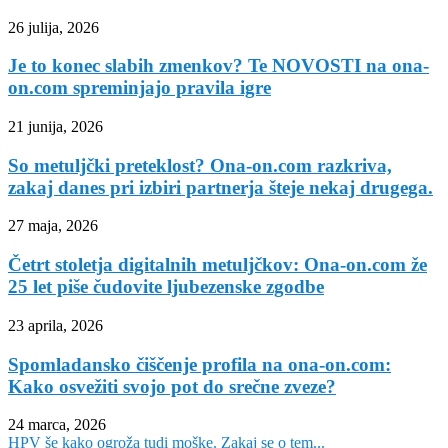
26 julija, 2026
Je to konec slabih zmenkov? Te NOVOSTI na ona-
on.com spreminjajo pravila igre
21 junija, 2026
So metuljčki preteklost? Ona-on.com razkriva,
zakaj danes pri izbiri partnerja šteje nekaj drugega.
27 maja, 2026
Četrt stoletja digitalnih metuljčkov: Ona-on.com že
25 let piše čudovite ljubezenske zgodbe
23 aprila, 2026
Spomladansko čiščenje profila na ona-on.com:
Kako osvežiti svojo pot do srečne zveze?
24 marca, 2026
HPV še kako ogroža tudi moške. Zakaj se o tem...