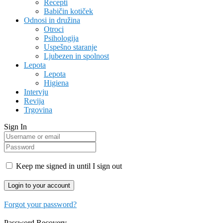
Recepti
Babičin kotiček
Odnosi in družina
Otroci
Psihologija
Uspešno staranje
Ljubezen in spolnost
Lepota
Lepota
Higiena
Intervju
Revija
Trgovina
Sign In
Keep me signed in until I sign out
Forgot your password?
Password Recovery