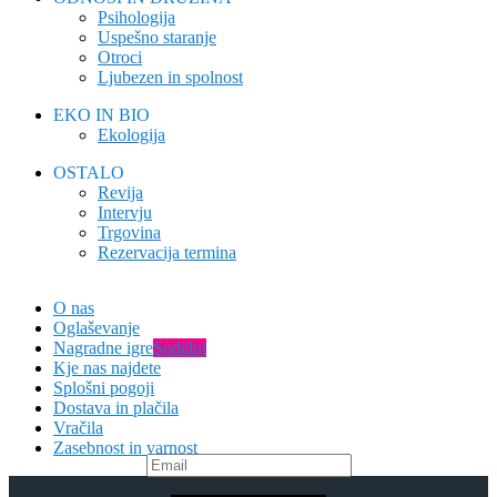
Psihologija
Uspešno staranje
Otroci
Ljubezen in spolnost
EKO IN BIO
Ekologija
OSTALO
Revija
Intervju
Trgovina
Rezervacija termina
O nas
Oglaševanje
Nagradne igre
Sodeluj
Kje nas najdete
Splošni pogoji
Dostava in plačila
Vračila
Zasebnost in varnost