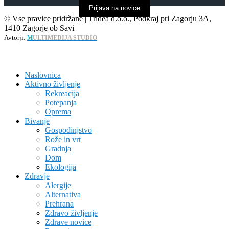
Prijava na novice
© Vse pravice pridržane | Tridea d.o.o., Podkraj pri Zagorju 3A,
1410 Zagorje ob Savi
Avtorji:
M
ULTIMEDIJA STUDIO
Naslovnica
Aktivno življenje
Rekreacija
Potepanja
Oprema
Bivanje
Gospodinjstvo
Rože in vrt
Gradnja
Dom
Ekologija
Zdravje
Alergije
Alternativa
Prehrana
Zdravo življenje
Zdrave novice