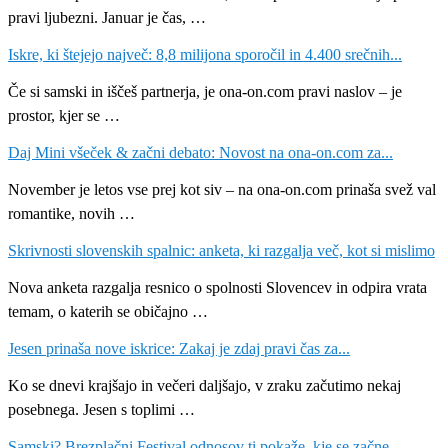
pravi ljubezni. Januar je čas, …
Iskre, ki štejejo največ: 8,8 milijona sporočil in 4.400 srečnih...
Če si samski in iščeš partnerja, je ona-on.com pravi naslov – je
prostor, kjer se …
Daj Mini všeček & začni debato: Novost na ona-on.com za...
November je letos vse prej kot siv – na ona-on.com prinaša svež val
romantike, novih …
Skrivnosti slovenskih spalnic: anketa, ki razgalja več, kot si mislimo
Nova anketa razgalja resnico o spolnosti Slovencev in odpira vrata
temam, o katerih se običajno …
Jesen prinaša nove iskrice: Zakaj je zdaj pravi čas za...
Ko se dnevi krajšajo in večeri daljšajo, v zraku začutimo nekaj
posebnega. Jesen s toplimi …
Samski? Brezplačni Festival odnosov ti pokaže, kje se začne