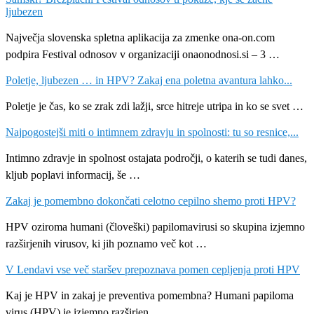
ljubezen
Največja slovenska spletna aplikacija za zmenke ona-on.com
podpira Festival odnosov v organizaciji onaonodnosi.si – 3 …
Poletje, ljubezen … in HPV? Zakaj ena poletna avantura lahko...
Poletje je čas, ko se zrak zdi lažji, srce hitreje utripa in ko se svet …
Najpogostejši miti o intimnem zdravju in spolnosti: tu so resnice,...
Intimno zdravje in spolnost ostajata področji, o katerih se tudi danes,
kljub poplavi informacij, še …
Zakaj je pomembno dokončati celotno cepilno shemo proti HPV?
HPV oziroma humani (človeški) papilomavirusi so skupina izjemno
razširjenih virusov, ki jih poznamo več kot …
V Lendavi vse več staršev prepoznava pomen cepljenja proti HPV
Kaj je HPV in zakaj je preventiva pomembna? Humani papiloma
virus (HPV) je izjemno razširjen …