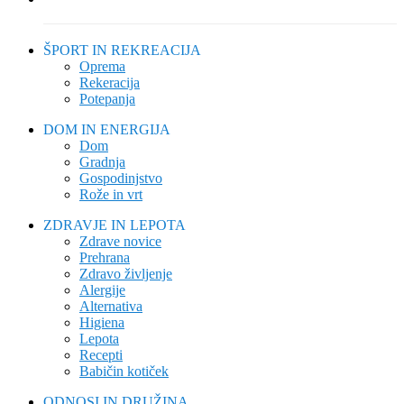
ŠPORT IN REKREACIJA
Oprema
Rekeracija
Potepanja
DOM IN ENERGIJA
Dom
Gradnja
Gospodinjstvo
Rože in vrt
ZDRAVJE IN LEPOTA
Zdrave novice
Prehrana
Zdravo življenje
Alergije
Alternativa
Higiena
Lepota
Recepti
Babičin kotiček
ODNOSI IN DRUŽINA