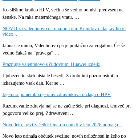
Ko slišimo kratico HPV, večina še vedno pomisli predvsem na
ženske. Na raka materničnega vratu, …
NOVO za valentinovo na ona-on.com: Kupidov radar, avdio in
video...
Januar je mimo, Valentinovo pa je praktično za vogalom. Če še
vedno čakaš na “pravega” …
Praznujte valentinovo s čudovitimi Huawei izdelki
Ljubezen in skrb nista le besedi. Z drobnimi pozornostmi ju
izkazujemo vsak dan. Ker se …
Izjemno pomembna je prav zdravnikova razlaga o HPV
Razumevanje zdravja naj se ne začne šele pri diagnozi, temveč pri
pogovoru veliko prej. Zdravstveni …
Novo leto, novi začetki: Ona-on.com ti v letu 2026 pomaga...
Novo leto prinaša občutek svežine, novih priložnosti in željo po