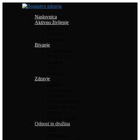
Naslovnica
Aktivno življenje
Rekreacija
Potepanja
Oprema
Bivanje
Gospodinjstvo
Rože in vrt
Gradnja
Dom
Ekologija
Zdravje
Alergije
Alternativa
Prehrana
Zdravo življenje
Zdrave novice
Recepti
Babičin kotiček
Odnosi in družina
Otroci
Psihologija