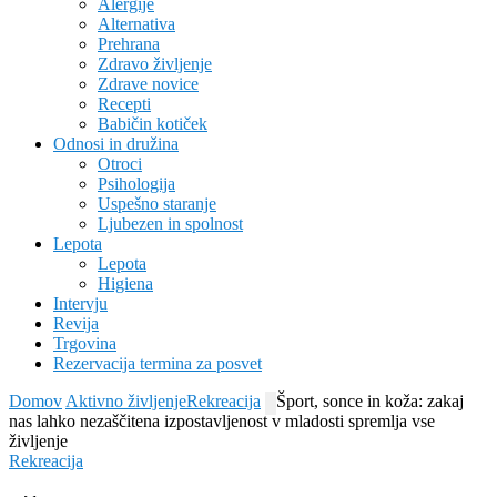
Alergije
Alternativa
Prehrana
Zdravo življenje
Zdrave novice
Recepti
Babičin kotiček
Odnosi in družina
Otroci
Psihologija
Uspešno staranje
Ljubezen in spolnost
Lepota
Lepota
Higiena
Intervju
Revija
Trgovina
Rezervacija termina za posvet
Domov
Aktivno življenje
Rekreacija
Šport, sonce in koža: zakaj
nas lahko nezaščitena izpostavljenost v mladosti spremlja vse
življenje
Rekreacija