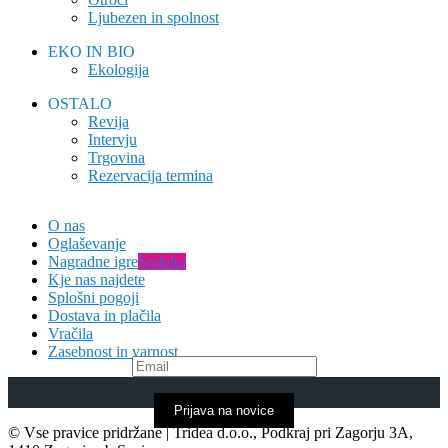
Ljubezen in spolnost
EKO IN BIO
Ekologija
OSTALO
Revija
Intervju
Trgovina
Rezervacija termina
O nas
Oglaševanje
Nagradne igre
Sodeluj
Kje nas najdete
Splošni pogoji
Dostava in plačila
Vračila
Zasebnost in varnost
Prijava na novice
© Vse pravice pridržane | Tridea d.o.o., Podkraj pri Zagorju 3A,