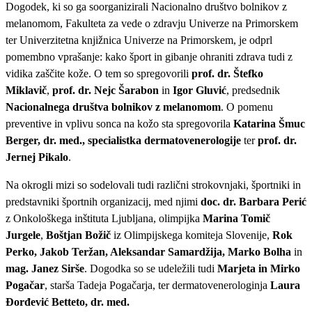
Dogodek, ki so ga soorganizirali Nacionalno društvo bolnikov z
melanomom, Fakulteta za vede o zdravju Univerze na Primorskem
ter Univerzitetna knjižnica Univerze na Primorskem, je odprl
pomembno vprašanje: kako šport in gibanje ohraniti zdrava tudi z
vidika zaščite kože. O tem so spregovorili
prof. dr. Štefko
Miklavič
,
prof. dr. Nejc Šarabon
in
Igor Gluvić
, predsednik
Nacionalnega društva bolnikov z melanomom
. O pomenu
preventive in vplivu sonca na kožo sta spregovorila
Katarina Šmuc
Berger, dr. med., specialistka dermatovenerologije
ter
prof. dr.
Jernej Pikalo
.
Na okrogli mizi so sodelovali tudi različni strokovnjaki, športniki in
predstavniki športnih organizacij, med njimi
doc. dr. Barbara Perić
z Onkološkega inštituta Ljubljana, olimpijka
Marina Tomič
Jurgele
,
Boštjan Božič
iz Olimpijskega komiteja Slovenije,
Rok
Perko, Jakob Teržan, Aleksandar Samardžija, Marko Bolha
in
mag. Janez Sirše
. Dogodka so se udeležili tudi
Marjeta in Mirko
Pogačar
, starša Tadeja Pogačarja, ter dermatovenerologinja
Laura
Đorđević Betteto, dr. med.