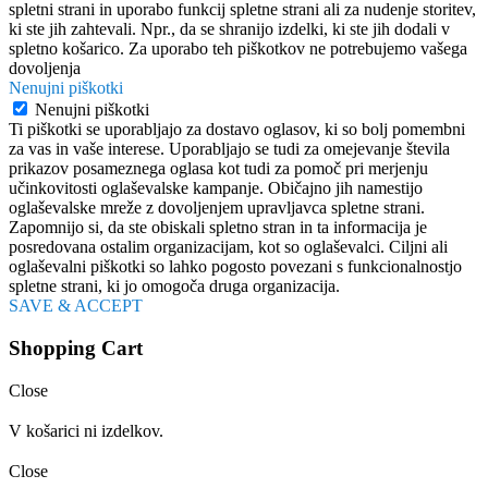
spletni strani in uporabo funkcij spletne strani ali za nudenje storitev,
ki ste jih zahtevali. Npr., da se shranijo izdelki, ki ste jih dodali v
spletno košarico. Za uporabo teh piškotkov ne potrebujemo vašega
dovoljenja
Nenujni piškotki
Nenujni piškotki
Ti piškotki se uporabljajo za dostavo oglasov, ki so bolj pomembni
za vas in vaše interese. Uporabljajo se tudi za omejevanje števila
prikazov posameznega oglasa kot tudi za pomoč pri merjenju
učinkovitosti oglaševalske kampanje. Običajno jih namestijo
oglaševalske mreže z dovoljenjem upravljavca spletne strani.
Zapomnijo si, da ste obiskali spletno stran in ta informacija je
posredovana ostalim organizacijam, kot so oglaševalci. Ciljni ali
oglaševalni piškotki so lahko pogosto povezani s funkcionalnostjo
spletne strani, ki jo omogoča druga organizacija.
SAVE & ACCEPT
Shopping Cart
Close
V košarici ni izdelkov.
Close