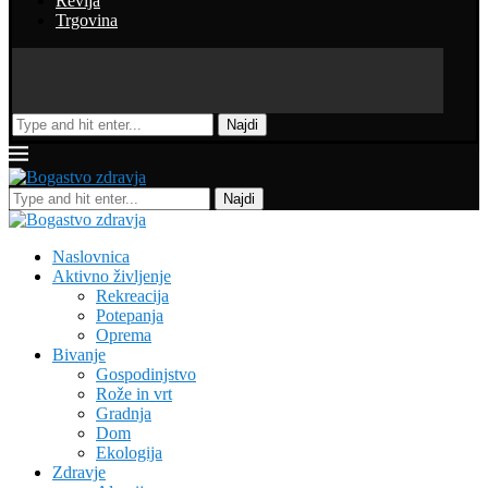
Revija
Trgovina
Najdi
Najdi
Naslovnica
Aktivno življenje
Rekreacija
Potepanja
Oprema
Bivanje
Gospodinjstvo
Rože in vrt
Gradnja
Dom
Ekologija
Zdravje