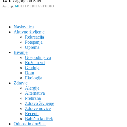
1410 Zagorje ob Savi
Avtorji:
M
ULTIMEDIJA STUDIO
Naslovnica
Aktivno življenje
Rekreacija
Potepanja
Oprema
Bivanje
Gospodinjstvo
Rože in vrt
Gradnja
Dom
Ekologija
Zdravje
Alergije
Alternativa
Prehrana
Zdravo življenje
Zdrave novice
Recepti
Babičin kotiček
Odnosi in družina