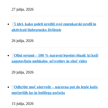
27 julija, 2026
5 idej, kako poleti urediti svoj zmenkarski profil in
aktivirati ljubezensko življenje
26 julija, 2026
Oljni serumi – 100 % naravni lepotni rituali, ki koži
zagotavljajo mehkobo, učvrstitev in sijoč videz
20 julija, 2026
Odkrijte moč ajurvede – naravna pot do lepše kože,
močnejših las in boljšega počutja
15 julija, 2026