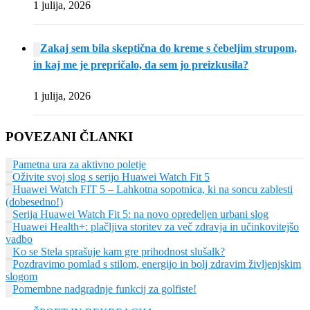
1 julija, 2026
Zakaj sem bila skeptična do kreme s čebeljim strupom,
in kaj me je prepričalo, da sem jo preizkusila?
1 julija, 2026
POVEZANI ČLANKI
Pametna ura za aktivno poletje
Oživite svoj slog s serijo Huawei Watch Fit 5
Huawei Watch FIT 5 – Lahkotna sopotnica, ki na soncu zablesti
(dobesedno!)
Serija Huawei Watch Fit 5: na novo opredeljen urbani slog
Huawei Health+: plačljiva storitev za več zdravja in učinkovitejšo
vadbo
Ko se Stela sprašuje kam gre prihodnost slušalk?
Pozdravimo pomlad s stilom, energijo in bolj zdravim življenjskim
slogom
Pomembne nadgradnje funkcij za golfiste!