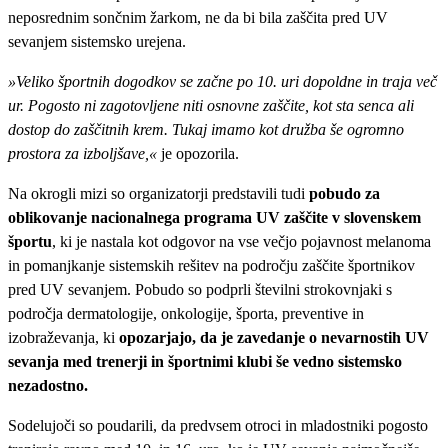
neposrednim sončnim žarkom, ne da bi bila zaščita pred UV
sevanjem sistemsko urejena.
»Veliko športnih dogodkov se začne po 10. uri dopoldne in traja več
ur. Pogosto ni zagotovljene niti osnovne zaščite, kot sta senca ali
dostop do zaščitnih krem. Tukaj imamo kot družba še ogromno
prostora za izboljšave,«
je opozorila.
Na okrogli mizi so organizatorji predstavili tudi
pobudo za
oblikovanje nacionalnega programa UV zaščite v slovenskem
športu
, ki je nastala kot odgovor na vse večjo pojavnost melanoma
in pomanjkanje sistemskih rešitev na področju zaščite športnikov
pred UV sevanjem. Pobudo so podprli številni strokovnjaki s
področja dermatologije, onkologije, športa, preventive in
izobraževanja, ki
opozarjajo, da je zavedanje o nevarnostih UV
sevanja med trenerji in športnimi klubi še vedno sistemsko
nezadostno.
Sodelujoči so poudarili, da predvsem otroci in mladostniki pogosto