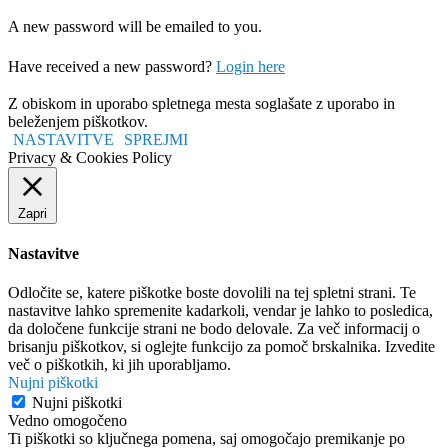
A new password will be emailed to you.
Have received a new password?
Login here
Z obiskom in uporabo spletnega mesta soglašate z uporabo in
beleženjem piškotkov.
NASTAVITVE
SPREJMI
Privacy & Cookies Policy
Zapri
Nastavitve
Odločite se, katere piškotke boste dovolili na tej spletni strani. Te
nastavitve lahko spremenite kadarkoli, vendar je lahko to posledica,
da določene funkcije strani ne bodo delovale. Za več informacij o
brisanju piškotkov, si oglejte funkcijo za pomoč brskalnika. Izvedite
več o piškotkih, ki jih uporabljamo.
Nujni piškotki
Nujni piškotki
Vedno omogočeno
Ti piškotki so ključnega pomena, saj omogočajo premikanje po