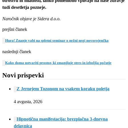
otroštvu in mladosti, lahko pomembno vplivajo na naše zdravje
tudi desetletja pozneje.
Naročnik objave je Sidera d.o.o.
prejšni članek
Hura! Znanje vabi na spletni seminar o nežni negi novorojenčka
naslednji članek
Kako doma ustvariti prostor, ki zmanjšuje stres in izboljša počutje
Novi prispevki
Z Jernejem Tozonom na vsakem koraku poletja
4 avgusta, 2026
Hipnotična manifestacija: brezplačna 3-dnevna
delavnica