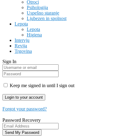
Otroci
Psihologija
Uspešno staranje
Ljubezen in spolnost
Lepota
Lepota
Higiena
Intervju
Revija
Trgovina
Sign In
Keep me signed in until I sign out
Forgot your password?
Password Recovery