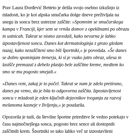
Prav Laura Đorđević Betteto je delila svojo osebno izkušnjo iz
mladosti, ko je kot alpska smučarka dolge dneve preživljala na
snegu in soncu brez ustrezne zaščite:
»Spomnim se smučarskega
kampa v Franciji, kjer sem se vrnila domov z opeklinami po obrazu
in ustnicah. Takrat se nismo zavedali, kako nevarna je lahko
izpostavljenost soncu. Danes kot dermatologinja z grozo gledam
nazaj, kako nezaščiteni smo bili športniki,«
je povedala.
»Še danes
se dobro spominjam trenerja, ki si je vsako jutro obraz, ušesa in
lasišče premazal z debelo plastjo bele zaščitne kreme, medtem ko
smo se mu pogosto smejali.«
»Danes vem, zakaj je to počel. Takrat se nam je zdelo pretirano,
danes pa vemo, da je bila to odgovorna zaščita. Izpostavljenost
soncu v mladosti je eden ključnih dejavnikov tveganja za razvoj
melanoma kasneje v življenju,«
je poudarila.
Opozorila je tudi, da številne športne prireditve še vedno potekajo v
času najmočnejšega sonca, pogosto brez sence ali dostopnih
zaščitnih krem. Športniki so tako lahko več ur izpostavljeni