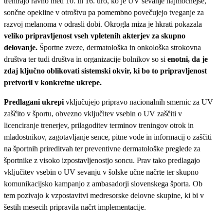
trenirajo ravno med 10. in 16. uro, ko je UV sevanje najmočnejše,
sončne opekline v otroštvu pa pomembno povečujejo tveganje za
razvoj melanoma v odrasli dobi. Okrogla miza je hkrati pokazala
veliko pripravljenost vseh vpletenih akterjev za skupno
delovanje.
Športne zveze, dermatološka in onkološka strokovna
društva ter tudi društva in organizacije bolnikov so si
enotni, da je
zdaj ključno oblikovati sistemski okvir, ki bo to pripravljenost
pretvoril v konkretne ukrepe.
Predlagani ukrepi
vključujejo pripravo nacionalnih smernic za UV
zaščito v športu, obvezno vključitev vsebin o UV zaščiti v
licenciranje trenerjev, prilagoditev terminov treningov otrok in
mladostnikov, zagotavljanje sence, pitne vode in informacij o zaščiti
na športnih prireditvah ter preventivne dermatološke preglede za
športnike z visoko izpostavljenostjo soncu. Prav tako predlagajo
vključitev vsebin o UV sevanju v šolske učne načrte ter skupno
komunikacijsko kampanjo z ambasadorji slovenskega športa. Ob
tem pozivajo k vzpostavitvi medresorske delovne skupine, ki bi v
šestih mesecih pripravila načrt implementacije.