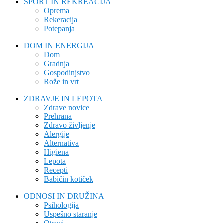
ŠPORT IN REKREACIJA
Oprema
Rekeracija
Potepanja
DOM IN ENERGIJA
Dom
Gradnja
Gospodinjstvo
Rože in vrt
ZDRAVJE IN LEPOTA
Zdrave novice
Prehrana
Zdravo življenje
Alergije
Alternativa
Higiena
Lepota
Recepti
Babičin kotiček
ODNOSI IN DRUŽINA
Psihologija
Uspešno staranje
Otroci