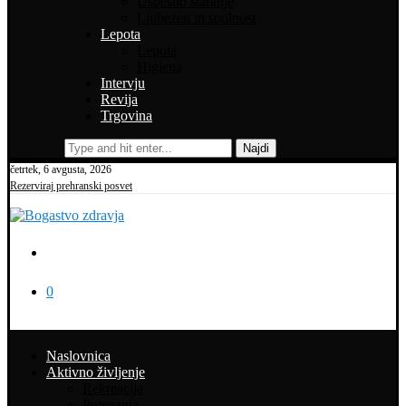
Uspešno staranje
Ljubezen in spolnost
Lepota
Lepota
Higiena
Intervju
Revija
Trgovina
Najdi
četrtek, 6 avgusta, 2026
Rezerviraj prehranski posvet
0
Naslovnica
Aktivno življenje
Rekreacija
Potepanja