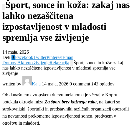
Šport, sonce in koža: zakaj nas
lahko nezaščitena
izpostavljenost v mladosti
spremlja vse življenje
14 maja, 2026
Deli
0
Facebook
Twitter
Pinterest
Email
Domov
Aktivno življenje
Rekreacija
Šport, sonce in koža: zakaj
nas lahko nezaščitena izpostavljenost v mladosti spremlja vse
življenje
written by
Kaja
14 maja, 2026
0 comment
143
ogledov
Ob današnjem evropskem dnevu melanoma je včeraj v Kopru
potekala okrogla miza
Za šport brez kožnega raka
, na kateri so
strokovnjaki, športniki in predstavniki različnih organizacij opozorili
na nevarnosti prekomerne izpostavljenosti soncu, predvsem v
otroštvu in mladosti.