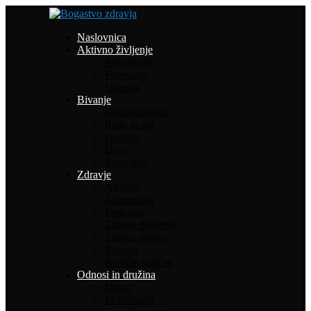
Naslovnica
Aktivno življenje
Rekreacija
Potepanja
Oprema
Bivanje
Gospodinjstvo
Rože in vrt
Gradnja
Dom
Ekologija
Zdravje
Alergije
Alternativa
Prehrana
Zdravo življenje
Zdrave novice
Recepti
Babičin kotiček
Odnosi in družina
Otroci
Psihologija