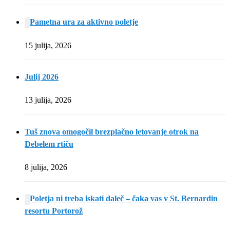
Pametna ura za aktivno poletje
15 julija, 2026
Julij 2026
13 julija, 2026
Tuš znova omogočil brezplačno letovanje otrok na
Debelem rtiču
8 julija, 2026
Poletja ni treba iskati daleč – čaka vas v St. Bernardin
resortu Portorož