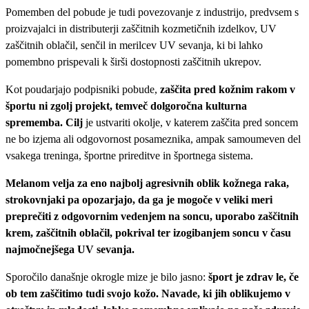
Pomemben del pobude je tudi povezovanje z industrijo, predvsem s
proizvajalci in distributerji zaščitnih kozmetičnih izdelkov, UV
zaščitnih oblačil, senčil in merilcev UV sevanja, ki bi lahko
pomembno prispevali k širši dostopnosti zaščitnih ukrepov.
Kot poudarjajo podpisniki pobude,
zaščita pred kožnim rakom v
športu ni zgolj projekt, temveč dolgoročna kulturna
sprememba. Cilj
je ustvariti okolje, v katerem zaščita pred soncem
ne bo izjema ali odgovornost posameznika, ampak samoumeven del
vsakega treninga, športne prireditve in športnega sistema.
Melanom velja za eno najbolj agresivnih oblik kožnega raka,
strokovnjaki pa opozarjajo, da ga je mogoče v veliki meri
preprečiti z odgovornim vedenjem na soncu, uporabo zaščitnih
krem, zaščitnih oblačil, pokrival ter izogibanjem soncu v času
najmočnejšega UV sevanja.
Sporočilo današnje okrogle mize je bilo jasno:
šport je zdrav le, če
ob tem zaščitimo tudi svojo kožo. Navade, ki jih oblikujemo v