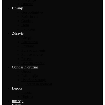
Oprema
Bivanje
Gospodinjstvo
Rože in vrt
Gradnja
Dom
Ekologija
Zdravje
Alergije
Alternativa
Prehrana
Zdravo življenje
Zdrave novice
Recepti
Babičin kotiček
Odnosi in družina
Otroci
Psihologija
Uspešno staranje
Ljubezen in spolnost
Lepota
Lepota
Higiena
Intervju