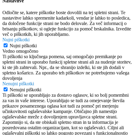
Nastavitve
Odločite se, katere piškotke boste dovolili na tej spletni strani. Te
nastavitve lahko spremenite kadarkoli, vendar je lahko to posledica,
da določene funkcije strani ne bodo delovale. Za več informacij o
brisanju piškotkov, si oglejte funkcijo za pomoč brskalnika. Izvedite
več o piškotkih, ki jih uporabljamo.
Nujni piškotki
Nujni piškotki
Vedno omogočeno
Ti piškotki so ključnega pomena, saj omogočajo premikanje po
spletni strani in uporabo funkcij spletne strani ali za nudenje storitev,
ki ste jih zahtevali. Npr., da se shranijo izdelki, ki ste jih dodali v
spletno košarico. Za uporabo teh piškotkov ne potrebujemo vašega
dovoljenja
Nenujni piškotki
Nenujni piškotki
Ti piškotki se uporabljajo za dostavo oglasov, ki so bolj pomembni
za vas in vaše interese. Uporabljajo se tudi za omejevanje števila
prikazov posameznega oglasa kot tudi za pomoč pri merjenju
učinkovitosti oglaševalske kampanje. Običajno jih namestijo
oglaševalske mreže z dovoljenjem upravljavca spletne strani.
Zapomnijo si, da ste obiskali spletno stran in ta informacija je
posredovana ostalim organizacijam, kot so oglaševalci. Ciljni ali
oglaševalni piškotki so lahko pogosto povezani s funkcionalnostjo