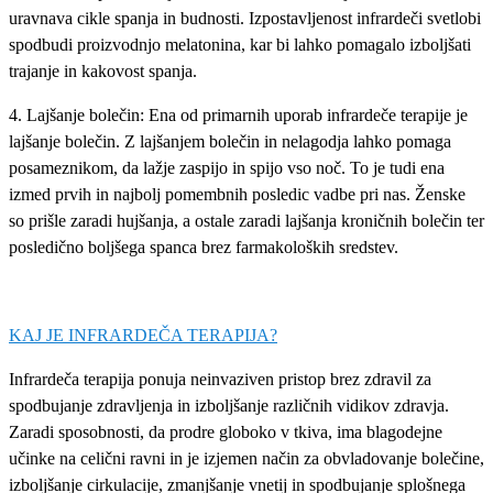
uravnava cikle spanja in budnosti. Izpostavljenost infrardeči svetlobi
spodbudi proizvodnjo melatonina, kar bi lahko pomagalo izboljšati
trajanje in kakovost spanja.
4. Lajšanje bolečin: Ena od primarnih uporab infrardeče terapije je
lajšanje bolečin. Z lajšanjem bolečin in nelagodja lahko pomaga
posameznikom, da lažje zaspijo in spijo vso noč. To je tudi ena
izmed prvih in najbolj pomembnih posledic vadbe pri nas. Ženske
so prišle zaradi hujšanja, a ostale zaradi lajšanja kroničnih bolečin ter
posledično boljšega spanca brez farmakoloških sredstev.
KAJ JE INFRARDEČA TERAPIJA?
Infrardeča terapija ponuja neinvaziven pristop brez zdravil za
spodbujanje zdravljenja in izboljšanje različnih vidikov zdravja.
Zaradi sposobnosti, da prodre globoko v tkiva, ima blagodejne
učinke na celični ravni in je izjemen način za obvladovanje bolečine,
izboljšanje cirkulacije, zmanjšanje vnetij in spodbujanje splošnega