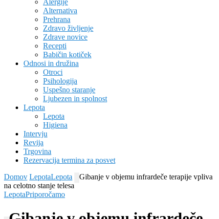
Alergije
Alternativa
Prehrana
Zdravo življenje
Zdrave novice
Recepti
Babičin kotiček
Odnosi in družina
Otroci
Psihologija
Uspešno staranje
Ljubezen in spolnost
Lepota
Lepota
Higiena
Intervju
Revija
Trgovina
Rezervacija termina za posvet
Domov
Lepota
Lepota
Gibanje v objemu infrardeče terapije vpliva
na celotno stanje telesa
Lepota
Priporočamo
Gibanje v objemu infrardeče