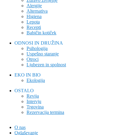
Zdravo življenje
Alergije
Alternativa
Higiena
Lepota
Recepti
Babičin kotiček
ODNOSI IN DRUŽINA
Psihologija
Uspešno staranje
Otroci
Ljubezen in spolnost
EKO IN BIO
Ekologija
OSTALO
Revija
Intervju
Trgovina
Rezervacija termina
O nas
Oglaševanje