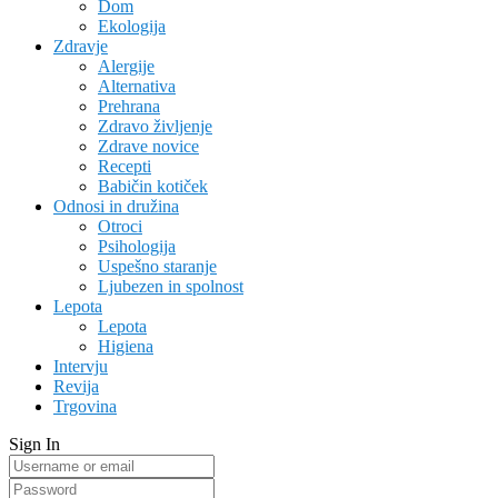
Dom
Ekologija
Zdravje
Alergije
Alternativa
Prehrana
Zdravo življenje
Zdrave novice
Recepti
Babičin kotiček
Odnosi in družina
Otroci
Psihologija
Uspešno staranje
Ljubezen in spolnost
Lepota
Lepota
Higiena
Intervju
Revija
Trgovina
Sign In