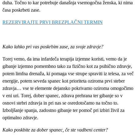
duha. Točno to kar potrebuje današnja vsemogočna ženska, ki nima
časa poskrbeti zase.
REZERVIRAJTE PRVI BREZPLAČNI TERMIN
Kako lahko pri vas poskrbim zase, za svoje zdravje?
Torej vemo, da ima infardeča terapija izjemne koristi, vemo da je
gibanje izjemno pomembno tako za fizično kot za psihično zdravje,
potem limfna drenaža, ki pomaga vse strupe spraviti iz telesa, za več
energije, potem seveda spanec kot prioriteta oziroma prvi steber
zdravja… vse te elemente dejansko pokrivamo oziroma omogočimo
v eni uri. Torej, dober spanec, zdrava prehrana ter gibanje so v
osnovi stebri zdravja in pri nas se osredotočamo na točno to.
Izboljšanje spanja, zadostno gibanje ter pomoč pri izbiri živil za
optimalno zdravje.
Kako poskbite za dober spanec, če ste vadbeni center?