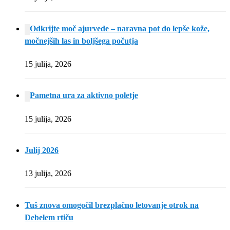
Odkrijte moč ajurvede – naravna pot do lepše kože,
močnejših las in boljšega počutja
15 julija, 2026
Pametna ura za aktivno poletje
15 julija, 2026
Julij 2026
13 julija, 2026
Tuš znova omogočil brezplačno letovanje otrok na
Debelem rtiču