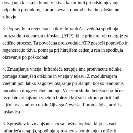
dovajanju kisika in hranil v tkiva, kakor tudi pri odstranjevanju
odpadnih produktov, kar prispeva k obnovi tkiva in splošnemu
zdravju.
3. Popravilo in regeneracija tkiv: Infrardeča svetloba spodbuja
proizvodnjo adenozin trifosfata (ATP), ki je primarni vir energije za
celične procese. Ta povečana proizvodnja ATP pospeši popravilo in
regeneracijo tkiva, pomaga pri hitrejšem celjenju ran in spodbuja
okrevanje po poškodbah.
4. Zmanjšanje vnetja: Infrardeča terapija ima protivnetne učinke,
pomaga zmanjšati otekline in vnetja v telesu. Z moduliranjem
vnetnih poti lahko zagotovi olajšanje pri stanjih, kot so tendonitis,
burzitis in druge vnetne motnje. Vnašem studiu beležimo odlične
rezultate pri lajšanju vnetnih bolezni kot so sindrom policitičnih
jajčnikov, sindrom razdražljivega črevesja, fibromialgija, artritis,
luskavica…
5. Sprostitev in zmanjšanje stresa: nežna toplota, ki jo ustvari
infrardeča terapija, spodbuja sprostitev s pomirjanjem mišic in