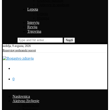
Uspešno staranje
Ljubezen in spolnost
Lepota
Lepota
Higiena
Intervju
Revija
Trgovina
Najdi
nedelja, 9 avgusta, 2026
Rezerviraj prehranski posvet
0
Naslovnica
Aktivno življenje
Rekreacija
Potepanja