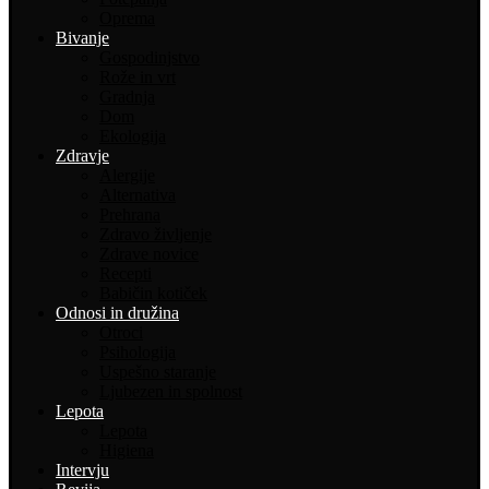
Oprema
Bivanje
Gospodinjstvo
Rože in vrt
Gradnja
Dom
Ekologija
Zdravje
Alergije
Alternativa
Prehrana
Zdravo življenje
Zdrave novice
Recepti
Babičin kotiček
Odnosi in družina
Otroci
Psihologija
Uspešno staranje
Ljubezen in spolnost
Lepota
Lepota
Higiena
Intervju