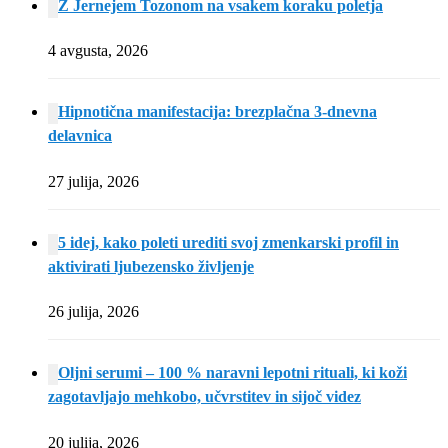
Z Jernejem Tozonom na vsakem koraku poletja
4 avgusta, 2026
Hipnotična manifestacija: brezplačna 3-dnevna
delavnica
27 julija, 2026
5 idej, kako poleti urediti svoj zmenkarski profil in
aktivirati ljubezensko življenje
26 julija, 2026
Oljni serumi – 100 % naravni lepotni rituali, ki koži
zagotavljajo mehkobo, učvrstitev in sijoč videz
20 julija, 2026