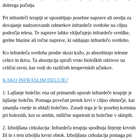
dobrega počutja.
Pri infrardeči terapiji se uporabljajo posebne naprave ali orodja za
dovajanje nadzorovanih odmerkov infrardeče svetlobe na ciljna
področja telesa. Te naprave lahko vključujejo infrardeče svetilke,
grelne blazine ali ročne naprave, ki oddajajo infrardečo svetlobo.
Ko infrardeča svetloba prodre skozi kožo, jo absorbirajo telesne
celice in tkiva. Ta absorpcija sproži vrsto bioloških odzivov na
celični ravni, kar vodi do različnih terapevtskih učinkov.
KAKO INFRASLIM DELUJE?
1. Lajšanje bolečin: ena od primarnih uporab infrardeče terapije je
lajšanje bolečin. Pomaga povečati pretok krvi v ciljno območje, kar
zmanjša vnetje in ublaži bolečino. Zaradi tega je še posebej koristna
pri boleznih, kot so artritis, mišične napetosti in bolečine v sklepih.
2. Izboljšana cirkulacija: Infrardeča terapija spodbuja širjenje krvnih
žil in s tem izboljša krvni obtok. Izboljšana cirkulacija pomaga pri