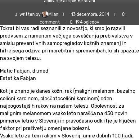
aplikacije ali spletne strani
written by
Milan
13 decembra, 2014
0
comment
194
ogledov
Tokrat bi vas radi seznanili z novostjo, ki smo jo razvili
predvsem z namenom večjega osveščanja prebivalstva v
smislu preventivnih samopregledov kožnih znamenj in
hitrejšega odziva pri morebitnih spremembah, ki jih opažate
na svojem telesu.
Matic Fabjan, dr.med.
Estetika Fabjan
Kot je znano je danes kožni rak (maligni melanom, bazalno
celični karcinom, ploščatocelični karcinom) eden
najpogostejših rakov na našem telesu. Obolevnost za
malignim melanomom vsako leto narašča na 450 novih
primerov letno v Sloveniji in pravočasno odkritje je ključen
faktor pri preživetju omenjene bolezni.
Vsako leto za tem rakom v Sloveniji umre dobrih 100 ljudi.