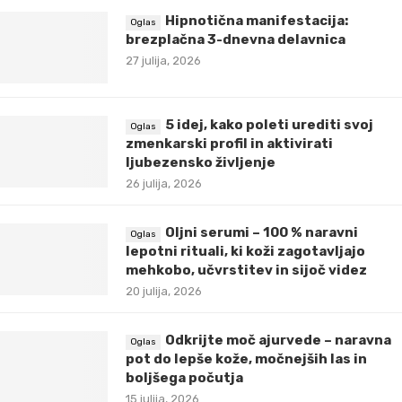
Hipnotična manifestacija:
brezplačna 3-dnevna delavnica
27 julija, 2026
5 idej, kako poleti urediti svoj
zmenkarski profil in aktivirati
ljubezensko življenje
26 julija, 2026
Oljni serumi – 100 % naravni
lepotni rituali, ki koži zagotavljajo
mehkobo, učvrstitev in sijoč videz
20 julija, 2026
Odkrijte moč ajurvede – naravna
pot do lepše kože, močnejših las in
boljšega počutja
15 julija, 2026