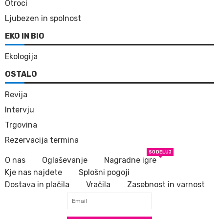
Otroci
Ljubezen in spolnost
EKO IN BIO
Ekologija
OSTALO
Revija
Intervju
Trgovina
Rezervacija termina
SODELUJ
O nas
Oglaševanje
Nagradne igre
Kje nas najdete
Splošni pogoji
Dostava in plačila
Vračila
Zasebnost in varnost