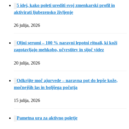
5 idej, kako poleti urediti svoj zmenkarski profil in
aktivirati ljubezensko življenje
26 julija, 2026
Oljni serumi – 100 % naravni lepotni rituali, ki koži
zagotavljajo mehkobo, učvrstitev in sijoč videz
20 julija, 2026
Odkrijte moč ajurvede – naravna pot do lepše kože,
močnejših las in boljšega počutja
15 julija, 2026
Pametna ura za aktivno poletje