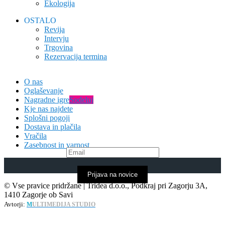
Ekologija
OSTALO
Revija
Intervju
Trgovina
Rezervacija termina
O nas
Oglaševanje
Nagradne igre
Sodeluj
Kje nas najdete
Splošni pogoji
Dostava in plačila
Vračila
Zasebnost in varnost
Prijava na novice
© Vse pravice pridržane | Tridea d.o.o., Podkraj pri Zagorju 3A,
1410 Zagorje ob Savi
Avtorji:
M
ULTIMEDIJA STUDIO