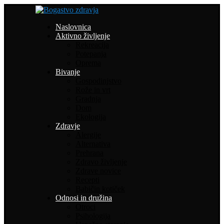
Naslovnica
Aktivno življenje
Rekreacija
Potepanja
Oprema
Bivanje
Gospodinjstvo
Rože in vrt
Gradnja
Dom
Ekologija
Zdravje
Alergije
Alternativa
Prehrana
Zdravo življenje
Zdrave novice
Recepti
Babičin kotiček
Odnosi in družina
Otroci
Psihologija