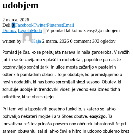
udobjem
2 marca, 2026
Deli
0
Facebook
Twitter
Pinterest
Email
Domov
Lepota
Moda
V pomlad lahkotno z easy2go udobjem
written by
Kaja
2 marca, 2026
0 comment
302
ogledov
Pomlad je čas, ko se prebujata narava in naša garderoba. V svežih
jutrih se še zavijamo v plašč in mehek šal, popoldne pa nas že
pozdravljajo sončni žarki in ulice mesta zažarijo v pastelnih
odtenkih pomladnih oblačil. To je obdobje, ko premišljujemo o
novih dodatkih, ki nas bodo spremljali skozi sezono. Obutev, ki
združuje udobje in trendovski videz, je vedno ena izmed tistih
odločitev, ki se obrestujejo.
Pri tem velja izpostaviti posebno funkcijo, s katero se lahko
pohvalijo nekateri mojdeli ara Shoes obutve:
easy2go
. Ta
inovativna rešitev prinaša povsem nov občutek lahkotnosti že pri
samem obuvanju, saj si lahko čevlje hitro in udobno obujemo brez