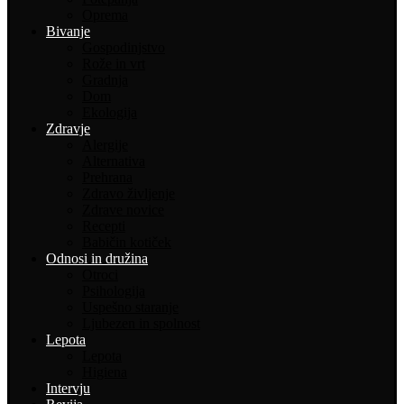
Oprema
Bivanje
Gospodinjstvo
Rože in vrt
Gradnja
Dom
Ekologija
Zdravje
Alergije
Alternativa
Prehrana
Zdravo življenje
Zdrave novice
Recepti
Babičin kotiček
Odnosi in družina
Otroci
Psihologija
Uspešno staranje
Ljubezen in spolnost
Lepota
Lepota
Higiena
Intervju