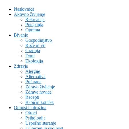
Naslovnica
Aktivno življenje
Rekreacija
Potepanja
Oprema
Bivanje
Gospodinjstvo
Rože in vrt
Gradnja
Dom
Ekologija
Zdravje
Alergije
Alternativa
Prehrana
Zdravo življenje
Zdrave novice
Recepti
Babičin kotiček
Odnosi in družina
Otroci
Psihologija
Uspešno staranje
Ljubezen in spolnost