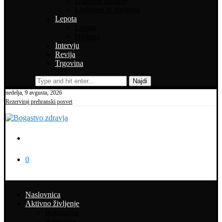
Uspešno staranje
Ljubezen in spolnost
Lepota
Lepota
Higiena
Intervju
Revija
Trgovina
Najdi
nedelja, 9 avgusta, 2026
Rezerviraj prehranski posvet
0
Naslovnica
Aktivno življenje
Rekreacija
Potepanja