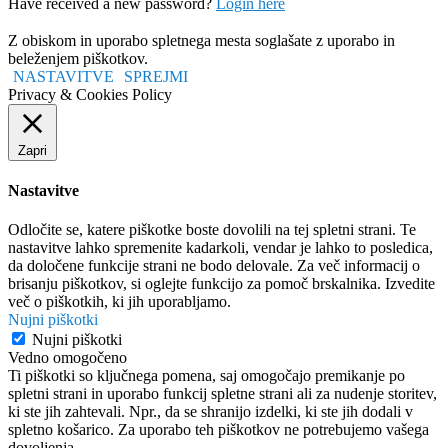
Have received a new password?
Login here
Z obiskom in uporabo spletnega mesta soglašate z uporabo in
beleženjem piškotkov.
NASTAVITVE
SPREJMI
Privacy & Cookies Policy
Zapri
Nastavitve
Odločite se, katere piškotke boste dovolili na tej spletni strani. Te
nastavitve lahko spremenite kadarkoli, vendar je lahko to posledica,
da določene funkcije strani ne bodo delovale. Za več informacij o
brisanju piškotkov, si oglejte funkcijo za pomoč brskalnika. Izvedite
več o piškotkih, ki jih uporabljamo.
Nujni piškotki
Nujni piškotki
Vedno omogočeno
Ti piškotki so ključnega pomena, saj omogočajo premikanje po
spletni strani in uporabo funkcij spletne strani ali za nudenje storitev,
ki ste jih zahtevali. Npr., da se shranijo izdelki, ki ste jih dodali v
spletno košarico. Za uporabo teh piškotkov ne potrebujemo vašega
dovoljenja