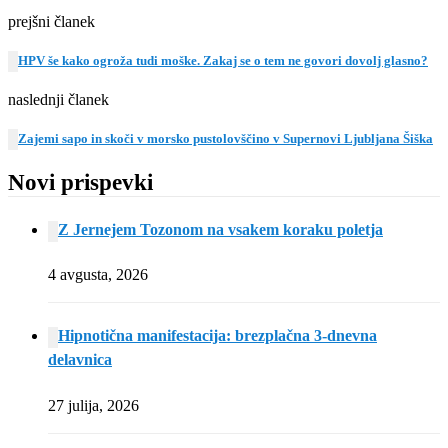
prejšni članek
HPV še kako ogroža tudi moške. Zakaj se o tem ne govori dovolj glasno?
naslednji članek
Zajemi sapo in skoči v morsko pustolovščino v Supernovi Ljubljana Šiška
Novi prispevki
Z Jernejem Tozonom na vsakem koraku poletja
4 avgusta, 2026
Hipnotična manifestacija: brezplačna 3-dnevna
delavnica
27 julija, 2026