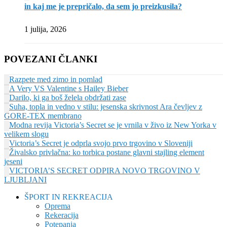
in kaj me je prepričalo, da sem jo preizkusila?
1 julija, 2026
POVEZANI ČLANKI
Razpete med zimo in pomlad
A Very VS Valentine s Hailey Bieber
Darilo, ki ga boš želela obdržati zase
Suha, topla in vedno v stilu: jesenska skrivnost Ara čevljev z
GORE-TEX membrano
Modna revija Victoria’s Secret se je vrnila v živo iz New Yorka v
velikem slogu
Victoria’s Secret je odprla svojo prvo trgovino v Sloveniji
Živalsko privlačna: ko torbica postane glavni stajling element
jeseni
VICTORIA’S SECRET ODPIRA NOVO TRGOVINO V
LJUBLJANI
ŠPORT IN REKREACIJA
Oprema
Rekeracija
Potepanja