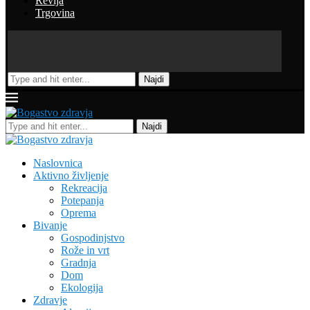
Revija
Trgovina
Najdi
Najdi
Naslovnica
Aktivno življenje
Rekreacija
Potepanja
Oprema
Bivanje
Gospodinjstvo
Rože in vrt
Gradnja
Dom
Ekologija
Zdravje