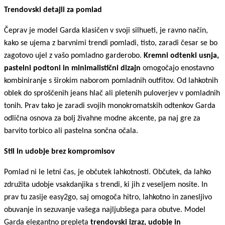
Trendovski detajli za pomlad
Čeprav je model Garda klasičen v svoji silhueti, je ravno način,
kako se ujema z barvnimi trendi pomladi, tisto, zaradi česar se bo
zagotovo ujel z vašo pomladno garderobo.
Kremni odtenki usnja,
pastelni podtoni in minimalistični dizajn
omogočajo enostavno
kombiniranje s širokim naborom pomladnih outfitov. Od lahkotnih
oblek do sproščenih jeans hlač ali pletenih puloverjev v pomladnih
tonih. Prav tako je zaradi svojih monokromatskih odtenkov Garda
odlična osnova za bolj živahne modne akcente, pa naj gre za
barvito torbico ali pastelna sončna očala.
Stil in udobje brez kompromisov
Pomlad ni le letni čas, je občutek lahkotnosti. Občutek, da lahko
združita udobje vsakdanjika s trendi, ki jih z veseljem nosite. In
prav tu zasije easy2go, saj omogoča hitro, lahkotno in zanesljivo
obuvanje in sezuvanje vašega najljubšega para obutve. Model
Garda elegantno prepleta
trendovski izraz, udobje in