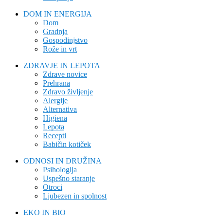
DOM IN ENERGIJA
Dom
Gradnja
Gospodinjstvo
Rože in vrt
ZDRAVJE IN LEPOTA
Zdrave novice
Prehrana
Zdravo življenje
Alergije
Alternativa
Higiena
Lepota
Recepti
Babičin kotiček
ODNOSI IN DRUŽINA
Psihologija
Uspešno staranje
Otroci
Ljubezen in spolnost
EKO IN BIO