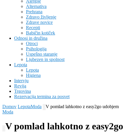
Alergije
Alternativa
Prehrana
Zdravo življenje
Zdrave novice
Recepti
Babičin kotiček
Odnosi in družina
Otroci
Psihologija
Uspešno staranje
Ljubezen in spolnost
Lepota
Lepota
Higiena
Intervju
Revija
Trgovina
Rezervacija termina za posvet
Domov
Lepota
Moda
V pomlad lahkotno z easy2go udobjem
Moda
V pomlad lahkotno z easy2go