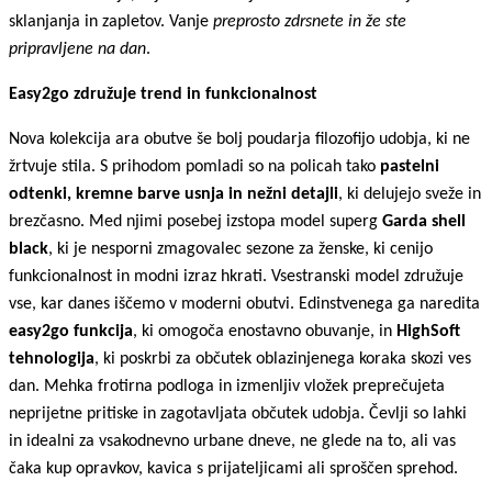
sklanjanja in zapletov. Vanje
preprosto zdrsnete in že ste
pripravljene na dan
.
Easy2go združuje trend in funkcionalnost
Nova kolekcija ara obutve še bolj poudarja filozofijo udobja, ki ne
žrtvuje stila. S prihodom pomladi so na policah tako
pastelni
odtenki, kremne barve usnja in nežni detajli
, ki delujejo sveže in
brezčasno. Med njimi posebej izstopa model superg
Garda shell
black
, ki je nesporni zmagovalec sezone za ženske, ki cenijo
funkcionalnost in modni izraz hkrati. Vsestranski model združuje
vse, kar danes iščemo v moderni obutvi. Edinstvenega ga naredita
easy2go funkcija
, ki omogoča enostavno obuvanje, in
HighSoft
tehnologija
, ki poskrbi za občutek oblazinjenega koraka skozi ves
dan. Mehka frotirna podloga in izmenljiv vložek preprečujeta
neprijetne pritiske in zagotavljata občutek udobja. Čevlji so lahki
in idealni za vsakodnevno urbane dneve, ne glede na to, ali vas
čaka kup opravkov, kavica s prijateljicami ali sproščen sprehod.