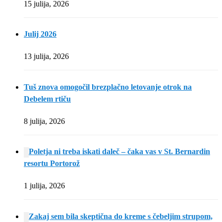
15 julija, 2026
Julij 2026
13 julija, 2026
Tuš znova omogočil brezplačno letovanje otrok na
Debelem rtiču
8 julija, 2026
Poletja ni treba iskati daleč – čaka vas v St. Bernardin
resortu Portorož
1 julija, 2026
Zakaj sem bila skeptična do kreme s čebeljim strupom,