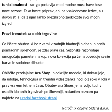
funkcionalnost
, kar ga postavlja med modne must-have kose
nove sezone. Tako boste pripravljeni na vsakodnevne izzive, a z
dovolj stila, da z njim lahko brezskrbno zaokrožite svoj modni
izgled.
Pravi trenutek za obisk trgovine
Če iščete obutev, ki bo z vami v zadnjih hladnejših dneh in prvih
pomladnih sprehodih, je zdaj pravi čas. Sezonske razprodaje
omogočajo pameten nakup, nova kolekcija pa že napoveduje sveže
barve in sodobne silhuete.
Obiščite prodajalne
Ara Shop
in odkrijte modele, ki dokazujejo,
da udobje, tehnologija in trendni videz zlahka hodijo z roko v roki v
prav vsakem letnem času. Obutev ara Shoes je na voljo tudi v
ostalih izbranih trgovinah po Sloveniji, natančen seznam pa
najdete na
uradni facebook strani
.
Naročnik objave Sidera d.o.o.