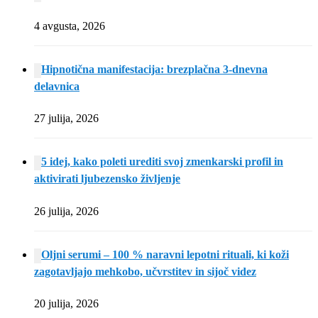
4 avgusta, 2026
Hipnotična manifestacija: brezplačna 3-dnevna
delavnica
27 julija, 2026
5 idej, kako poleti urediti svoj zmenkarski profil in
aktivirati ljubezensko življenje
26 julija, 2026
Oljni serumi – 100 % naravni lepotni rituali, ki koži
zagotavljajo mehkobo, učvrstitev in sijoč videz
20 julija, 2026