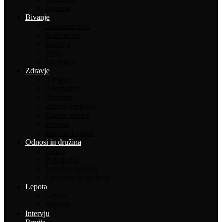
Oprema
Bivanje
Gospodinjstvo
Rože in vrt
Gradnja
Dom
Ekologija
Zdravje
Alergije
Alternativa
Prehrana
Zdravo življenje
Zdrave novice
Recepti
Babičin kotiček
Odnosi in družina
Otroci
Psihologija
Uspešno staranje
Ljubezen in spolnost
Lepota
Lepota
Higiena
Intervju