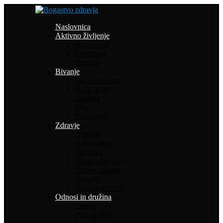
Naslovnica
Aktivno življenje
Rekreacija
Potepanja
Oprema
Bivanje
Gospodinjstvo
Rože in vrt
Gradnja
Dom
Ekologija
Zdravje
Alergije
Alternativa
Prehrana
Zdravo življenje
Zdrave novice
Recepti
Babičin kotiček
Odnosi in družina
Otroci
Psihologija