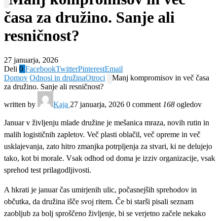
časa za družino. Sanje ali
resničnost?
27 januarja, 2026
Deli
0
Facebook
Twitter
Pinterest
Email
Domov
Odnosi in družina
Otroci
Manj kompromisov in več časa
za družino. Sanje ali resničnost?
written by
Kaja
27 januarja, 2026
0 comment
168
ogledov
Januar v življenju mlade družine je mešanica mraza, novih rutin in
malih logističnih zapletov. Več plasti oblačil, več opreme in več
usklajevanja, zato hitro zmanjka potrpljenja za stvari, ki ne delujejo
tako, kot bi morale. Vsak odhod od doma je izziv organizacije, vsak
sprehod test prilagodljivosti.
A hkrati je januar čas umirjenih ulic, počasnejših sprehodov in
občutka, da družina išče svoj ritem. Če bi starši pisali seznam
zaobljub za bolj sproščeno življenje, bi se verjetno začele nekako