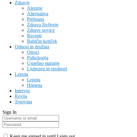
Zdravje
Alergije
Alternativa
Prehrana
Zdravo življenje
Zdrave novice
Recepti
Babičin kotiček
Odnosi in družina
Otroci
Psihologija
Uspešno staranje
Ljubezen in spolnost
Lepota
Lepota
Higiena
Intervju
Revija
Trgovina
Sign In
Keep me signed in until I sign out