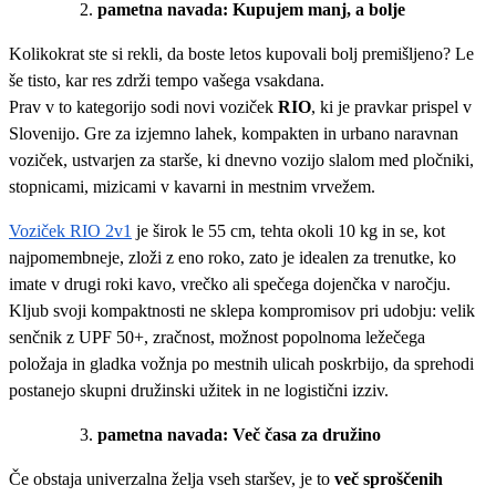
pametna navada: Kupujem manj, a bolje
Kolikokrat ste si rekli, da boste letos kupovali bolj premišljeno? Le
še tisto, kar res zdrži tempo vašega vsakdana.
Prav v to kategorijo sodi novi voziček
RIO
, ki je pravkar prispel v
Slovenijo. Gre za izjemno lahek, kompakten in urbano naravnan
voziček, ustvarjen za starše, ki dnevno vozijo slalom med pločniki,
stopnicami, mizicami v kavarni in mestnim vrvežem.
Voziček RIO 2v1
je širok le 55 cm, tehta okoli 10 kg in se, kot
najpomembneje, zloži z eno roko, zato je idealen za trenutke, ko
imate v drugi roki kavo, vrečko ali spečega dojenčka v naročju.
Kljub svoji kompaktnosti ne sklepa kompromisov pri udobju: velik
senčnik z UPF 50+, zračnost, možnost popolnoma ležečega
položaja in gladka vožnja po mestnih ulicah poskrbijo, da sprehodi
postanejo skupni družinski užitek in ne logistični izziv.
pametna navada: Več časa za družino
Če obstaja univerzalna želja vseh staršev, je to
več sproščenih