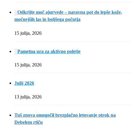
Odkrijte moč ajurvede – naravna pot do lepše kože,
močnejših las in boljšega počutja
15 julija, 2026
Pametna ura za aktivno poletje
15 julija, 2026
Julij 2026
13 julija, 2026
Tuš znova omogočil brezplačno letovanje otrok na
Debelem rtiču