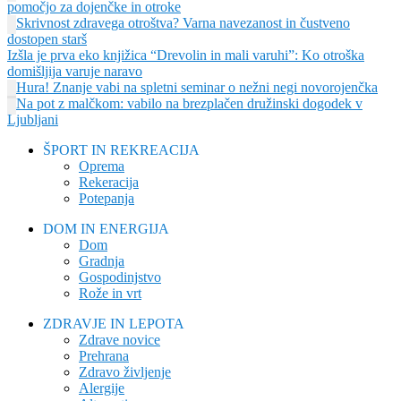
pomočjo za dojenčke in otroke
Skrivnost zdravega otroštva? Varna navezanost in čustveno
dostopen starš
Izšla je prva eko knjižica “Drevolin in mali varuhi”: Ko otroška
domišljija varuje naravo
Hura! Znanje vabi na spletni seminar o nežni negi novorojenčka
Na pot z malčkom: vabilo na brezplačen družinski dogodek v
Ljubljani
ŠPORT IN REKREACIJA
Oprema
Rekeracija
Potepanja
DOM IN ENERGIJA
Dom
Gradnja
Gospodinjstvo
Rože in vrt
ZDRAVJE IN LEPOTA
Zdrave novice
Prehrana
Zdravo življenje
Alergije