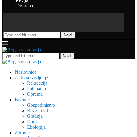
Revija
Trgovina
Najdi
Najdi
Naslovnica
Aktivno življenje
Rekreacija
Potepanja
Oprema
Bivanje
Gospodinjstvo
Rože in vrt
Gradnja
Dom
Ekologija
Zdravje