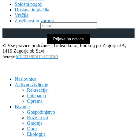
Splošni pogoji
Dostava in plačila
Vračila
Zasebnost in varnost
Prijava na novice
© Vse pravice pridržane | Tridea d.o.o., Podkraj pri Zagorju 3A,
1410 Zagorje ob Savi
Avtorji:
M
ULTIMEDIJA STUDIO
Naslovnica
Aktivno življenje
Rekreacija
Potepanja
Oprema
Bivanje
Gospodinjstvo
Rože in vrt
Gradnja
Dom
Ekologija