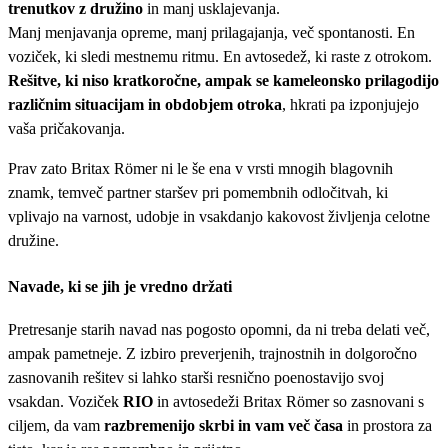
trenutkov z družino
in manj usklajevanja.
Manj menjavanja opreme, manj prilagajanja, več spontanosti. En
voziček, ki sledi mestnemu ritmu. En avtosedež, ki raste z otrokom.
Rešitve, ki niso kratkoročne, ampak se kameleonsko prilagodijo
različnim situacijam in obdobjem otroka
, hkrati pa izponjujejo
vaša pričakovanja.
Prav zato Britax Römer ni le še ena v vrsti mnogih blagovnih
znamk, temveč partner staršev pri pomembnih odločitvah, ki
vplivajo na varnost, udobje in vsakdanjo kakovost življenja celotne
družine.
Navade, ki se jih je vredno držati
Pretresanje starih navad nas pogosto opomni, da ni treba delati več,
ampak pametneje. Z izbiro preverjenih, trajnostnih in dolgoročno
zasnovanih rešitev si lahko starši resnično poenostavijo svoj
vsakdan. Voziček
RIO
in avtosedeži Britax Römer so zasnovani s
ciljem, da vam
razbremenijo skrbi in vam več časa
in prostora za