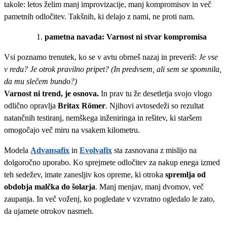
takole: letos želim manj improvizacije, manj kompromisov in več
pametnih odločitev. Takšnih, ki delajo z nami, ne proti nam.
pametna navada: Varnost ni stvar kompromisa
Vsi poznamo trenutek, ko se v avtu obrneš nazaj in preveriš:
Je vse
v redu? Je otrok pravilno pripet? (In predvsem, ali sem se spomnila,
da mu slečem bundo?)
Varnost ni trend, je osnova.
In prav tu že desetletja svojo vlogo
odlično opravlja
Britax Römer
. Njihovi avtosedeži so rezultat
natančnih testiranj, nemškega inženiringa in rešitev, ki staršem
omogočajo več miru na vsakem kilometru.
Modela
Advansafix
in
Evolvafix
sta zasnovana z mislijo na
dolgoročno uporabo. Ko sprejmete odločitev za nakup enega izmed
teh sedežev, imate zanesljiv kos opreme, ki otroka
spremlja od
obdobja malčka do šolarja
. Manj menjav, manj dvomov, več
zaupanja. In več voženj, ko pogledate v vzvratno ogledalo le zato,
da ujamete otrokov nasmeh.