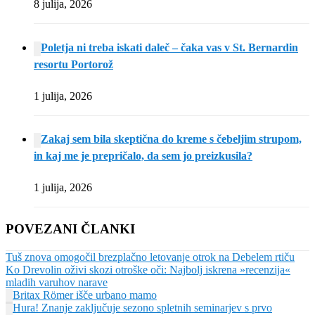
8 julija, 2026
Poletja ni treba iskati daleč – čaka vas v St. Bernardin
resortu Portorož
1 julija, 2026
Zakaj sem bila skeptična do kreme s čebeljim strupom,
in kaj me je prepričalo, da sem jo preizkusila?
1 julija, 2026
POVEZANI ČLANKI
Tuš znova omogočil brezplačno letovanje otrok na Debelem rtiču
Ko Drevolin oživi skozi otroške oči: Najbolj iskrena »recenzija«
mladih varuhov narave
Britax Römer išče urbano mamo
Hura! Znanje zaključuje sezono spletnih seminarjev s prvo