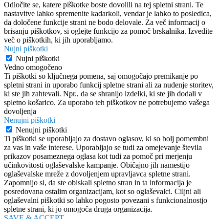
Odločite se, katere piškotke boste dovolili na tej spletni strani. Te
nastavitve lahko spremenite kadarkoli, vendar je lahko to posledica,
da določene funkcije strani ne bodo delovale. Za več informacij o
brisanju piškotkov, si oglejte funkcijo za pomoč brskalnika. Izvedite
več o piškotkih, ki jih uporabljamo.
Nujni piškotki
Nujni piškotki
Vedno omogočeno
Ti piškotki so ključnega pomena, saj omogočajo premikanje po
spletni strani in uporabo funkcij spletne strani ali za nudenje storitev,
ki ste jih zahtevali. Npr., da se shranijo izdelki, ki ste jih dodali v
spletno košarico. Za uporabo teh piškotkov ne potrebujemo vašega
dovoljenja
Nenujni piškotki
Nenujni piškotki
Ti piškotki se uporabljajo za dostavo oglasov, ki so bolj pomembni
za vas in vaše interese. Uporabljajo se tudi za omejevanje števila
prikazov posameznega oglasa kot tudi za pomoč pri merjenju
učinkovitosti oglaševalske kampanje. Običajno jih namestijo
oglaševalske mreže z dovoljenjem upravljavca spletne strani.
Zapomnijo si, da ste obiskali spletno stran in ta informacija je
posredovana ostalim organizacijam, kot so oglaševalci. Ciljni ali
oglaševalni piškotki so lahko pogosto povezani s funkcionalnostjo
spletne strani, ki jo omogoča druga organizacija.
SAVE & ACCEPT