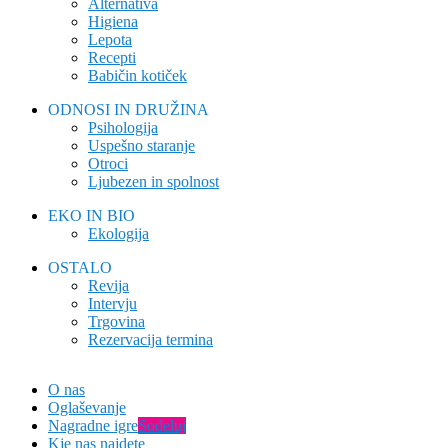
Alternativa
Higiena
Lepota
Recepti
Babičin kotiček
ODNOSI IN DRUŽINA
Psihologija
Uspešno staranje
Otroci
Ljubezen in spolnost
EKO IN BIO
Ekologija
OSTALO
Revija
Intervju
Trgovina
Rezervacija termina
O nas
Oglaševanje
Nagradne igre
Sodeluj
Kje nas najdete