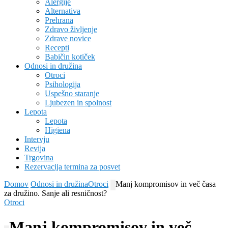
Alergije
Alternativa
Prehrana
Zdravo življenje
Zdrave novice
Recepti
Babičin kotiček
Odnosi in družina
Otroci
Psihologija
Uspešno staranje
Ljubezen in spolnost
Lepota
Lepota
Higiena
Intervju
Revija
Trgovina
Rezervacija termina za posvet
Domov
Odnosi in družina
Otroci
Manj kompromisov in več časa
za družino. Sanje ali resničnost?
Otroci
Manj kompromisov in več