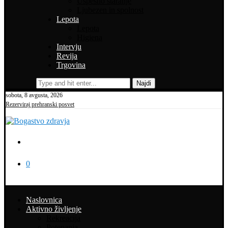
Uspešno staranje
Ljubezen in spolnost
Lepota
Lepota
Higiena
Intervju
Revija
Trgovina
Najdi
sobota, 8 avgusta, 2026
Rezerviraj prehranski posvet
0
Naslovnica
Aktivno življenje
Rekreacija
Potepanja