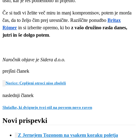
tisto, kar je res pomembno in prijetno.
Če si tudi vi želite več miru in manj kompromisov, potem je morda
čas, da to željo čim prej uresničite. Raziščite ponudbo
Britax
Römer
in si izberite opremo, ki bo
z vašo družino rasla danes,
jutri in še dolgo potem
.
Naročnik objave je Sidera d.o.o.
prejšni članek
Norice: Cepljeni otroci niso zboleli
naslednji članek
Slušalke, ki dvignejo tvoj stil na povsem novo raven
Novi prispevki
Z Jernejem Tozonom na vsakem koraku poletja