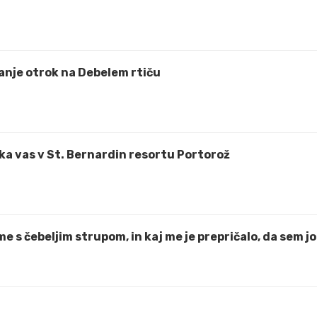
anje otrok na Debelem rtiču
čaka vas v St. Bernardin resortu Portorož
e s čebeljim strupom, in kaj me je prepričalo, da sem jo