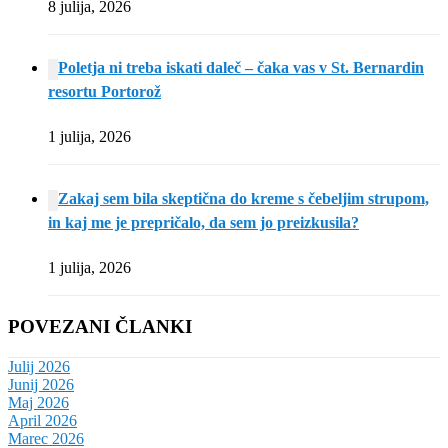
8 julija, 2026
Poletja ni treba iskati daleč – čaka vas v St. Bernardin
resortu Portorož
1 julija, 2026
Zakaj sem bila skeptična do kreme s čebeljim strupom,
in kaj me je prepričalo, da sem jo preizkusila?
1 julija, 2026
POVEZANI ČLANKI
Julij 2026
Junij 2026
Maj 2026
April 2026
Marec 2026