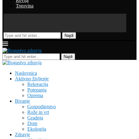
Revija
Trgovina
Najdi
Najdi
Naslovnica
Aktivno življenje
Rekreacija
Potepanja
Oprema
Bivanje
Gospodinjstvo
Rože in vrt
Gradnja
Dom
Ekologija
Zdravje