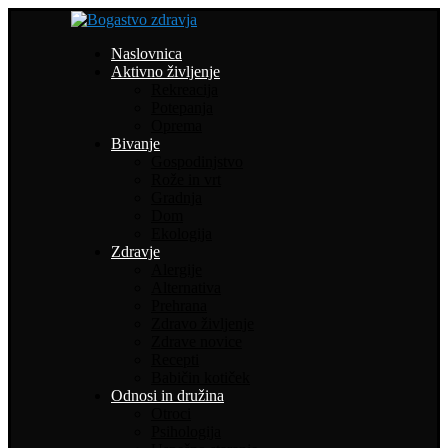
Naslovnica
Aktivno življenje
Rekreacija
Potepanja
Oprema
Bivanje
Gospodinjstvo
Rože in vrt
Gradnja
Dom
Ekologija
Zdravje
Alergije
Alternativa
Prehrana
Zdravo življenje
Zdrave novice
Recepti
Babičin kotiček
Odnosi in družina
Otroci
Psihologija