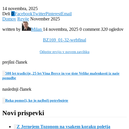
14 novembra, 2025
Deli
0
Facebook
Twitter
Pinterest
Email
Domov
Revije
November 2025
written by
Milan
14 novembra, 2025
0 comment
320
ogledov
BZ169_01-32-webfinal
Odprite revijo v novem zavihku
prejšni članek
500 let tradicije, 25 let Vina Berce in vse tiste Velike malenkosti iz naše
ponudbe
naslednji članek
Roka pomoči, ko jo najbolj potrebujete
Novi prispevki
Z Jernejem Tozonom na vsakem koraku poletja