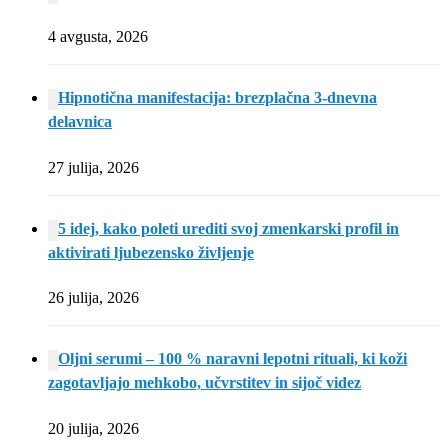
4 avgusta, 2026
Hipnotična manifestacija: brezplačna 3-dnevna
delavnica
27 julija, 2026
5 idej, kako poleti urediti svoj zmenkarski profil in
aktivirati ljubezensko življenje
26 julija, 2026
Oljni serumi – 100 % naravni lepotni rituali, ki koži
zagotavljajo mehkobo, učvrstitev in sijoč videz
20 julija, 2026