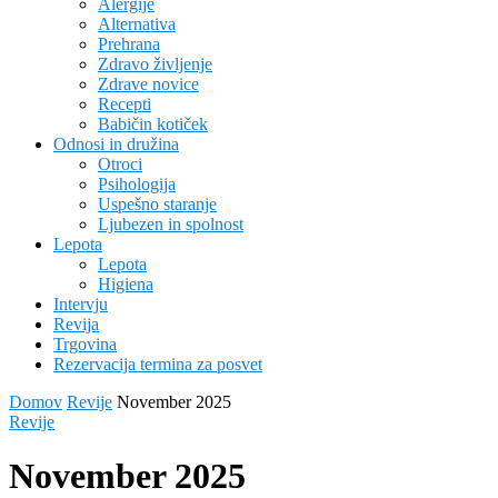
Alergije
Alternativa
Prehrana
Zdravo življenje
Zdrave novice
Recepti
Babičin kotiček
Odnosi in družina
Otroci
Psihologija
Uspešno staranje
Ljubezen in spolnost
Lepota
Lepota
Higiena
Intervju
Revija
Trgovina
Rezervacija termina za posvet
Domov
Revije
November 2025
Revije
November 2025