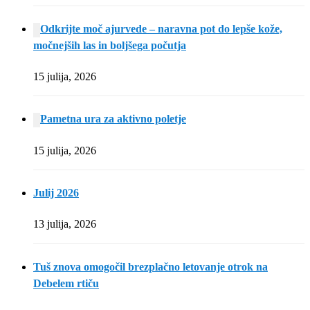
Odkrijte moč ajurvede – naravna pot do lepše kože,
močnejših las in boljšega počutja
15 julija, 2026
Pametna ura za aktivno poletje
15 julija, 2026
Julij 2026
13 julija, 2026
Tuš znova omogočil brezplačno letovanje otrok na
Debelem rtiču