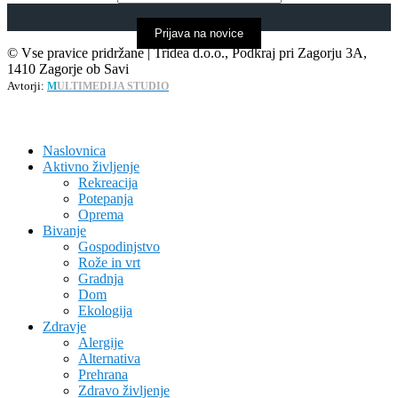
Prijava na novice
© Vse pravice pridržane | Tridea d.o.o., Podkraj pri Zagorju 3A,
1410 Zagorje ob Savi
Avtorji:
M
ULTIMEDIJA STUDIO
Naslovnica
Aktivno življenje
Rekreacija
Potepanja
Oprema
Bivanje
Gospodinjstvo
Rože in vrt
Gradnja
Dom
Ekologija
Zdravje
Alergije
Alternativa
Prehrana
Zdravo življenje