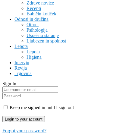
Zdrave novice
Recepti
Babičin kotiček
Odnosi in družina
Otroci
Psihologija
Uspešno staranje
Ljubezen in spolnost
Lepota
Lepota
Higiena
Intervju
Revija
Trgovina
Sign In
Keep me signed in until I sign out
Forgot your password?