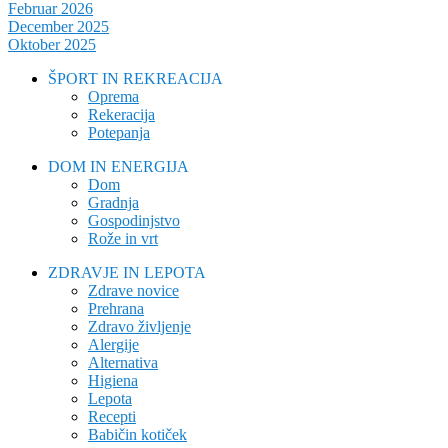
Februar 2026
December 2025
Oktober 2025
ŠPORT IN REKREACIJA
Oprema
Rekeracija
Potepanja
DOM IN ENERGIJA
Dom
Gradnja
Gospodinjstvo
Rože in vrt
ZDRAVJE IN LEPOTA
Zdrave novice
Prehrana
Zdravo življenje
Alergije
Alternativa
Higiena
Lepota
Recepti
Babičin kotiček