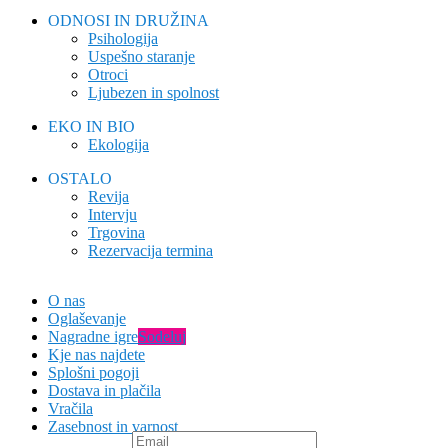
ODNOSI IN DRUŽINA
Psihologija
Uspešno staranje
Otroci
Ljubezen in spolnost
EKO IN BIO
Ekologija
OSTALO
Revija
Intervju
Trgovina
Rezervacija termina
O nas
Oglaševanje
Nagradne igre
Sodeluj
Kje nas najdete
Splošni pogoji
Dostava in plačila
Vračila
Zasebnost in varnost