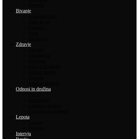
Oprema
Bivanje
Gospodinjstvo
Rože in vrt
Gradnja
Dom
Ekologija
Zdravje
Alergije
Alternativa
Prehrana
Zdravo življenje
Zdrave novice
Recepti
Babičin kotiček
Odnosi in družina
Otroci
Psihologija
Uspešno staranje
Ljubezen in spolnost
Lepota
Lepota
Higiena
Intervju