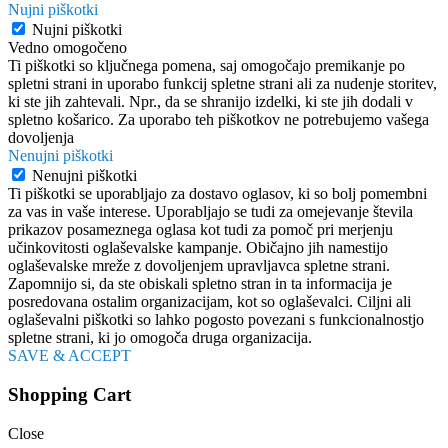
Nujni piškotki
Nujni piškotki
Vedno omogočeno
Ti piškotki so ključnega pomena, saj omogočajo premikanje po
spletni strani in uporabo funkcij spletne strani ali za nudenje storitev,
ki ste jih zahtevali. Npr., da se shranijo izdelki, ki ste jih dodali v
spletno košarico. Za uporabo teh piškotkov ne potrebujemo vašega
dovoljenja
Nenujni piškotki
Nenujni piškotki
Ti piškotki se uporabljajo za dostavo oglasov, ki so bolj pomembni
za vas in vaše interese. Uporabljajo se tudi za omejevanje števila
prikazov posameznega oglasa kot tudi za pomoč pri merjenju
učinkovitosti oglaševalske kampanje. Običajno jih namestijo
oglaševalske mreže z dovoljenjem upravljavca spletne strani.
Zapomnijo si, da ste obiskali spletno stran in ta informacija je
posredovana ostalim organizacijam, kot so oglaševalci. Ciljni ali
oglaševalni piškotki so lahko pogosto povezani s funkcionalnostjo
spletne strani, ki jo omogoča druga organizacija.
SAVE & ACCEPT
Shopping Cart
Close