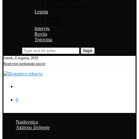
Uspešno staranje
Ljubezen in spolnost
Lepota
Lepota
Higiena
Intervju
Revija
Trgovina
Najdi
četrtek, 6 avgusta, 2026
Rezerviraj prehranski posvet
0
Naslovnica
Aktivno življenje
Rekreacija
Potepanja