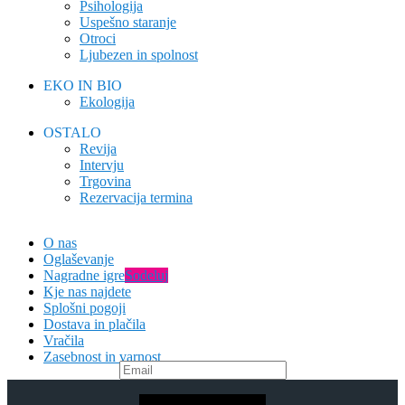
Psihologija
Uspešno staranje
Otroci
Ljubezen in spolnost
EKO IN BIO
Ekologija
OSTALO
Revija
Intervju
Trgovina
Rezervacija termina
O nas
Oglaševanje
Nagradne igre
Sodeluj
Kje nas najdete
Splošni pogoji
Dostava in plačila
Vračila
Zasebnost in varnost