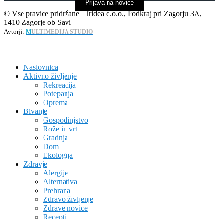
Prijava na novice
© Vse pravice pridržane | Tridea d.o.o., Podkraj pri Zagorju 3A,
1410 Zagorje ob Savi
Avtorji:
M
ULTIMEDIJA STUDIO
Naslovnica
Aktivno življenje
Rekreacija
Potepanja
Oprema
Bivanje
Gospodinjstvo
Rože in vrt
Gradnja
Dom
Ekologija
Zdravje
Alergije
Alternativa
Prehrana
Zdravo življenje
Zdrave novice
Recepti