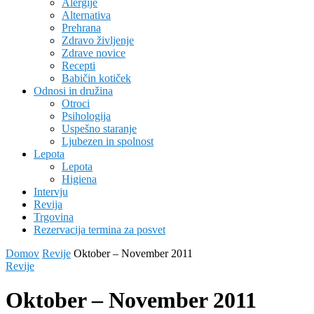
Alergije
Alternativa
Prehrana
Zdravo življenje
Zdrave novice
Recepti
Babičin kotiček
Odnosi in družina
Otroci
Psihologija
Uspešno staranje
Ljubezen in spolnost
Lepota
Lepota
Higiena
Intervju
Revija
Trgovina
Rezervacija termina za posvet
Domov
Revije
Oktober – November 2011
Revije
Oktober – November 2011