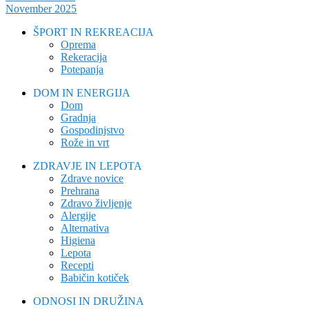
November 2025
ŠPORT IN REKREACIJA
Oprema
Rekeracija
Potepanja
DOM IN ENERGIJA
Dom
Gradnja
Gospodinjstvo
Rože in vrt
ZDRAVJE IN LEPOTA
Zdrave novice
Prehrana
Zdravo življenje
Alergije
Alternativa
Higiena
Lepota
Recepti
Babičin kotiček
ODNOSI IN DRUŽINA