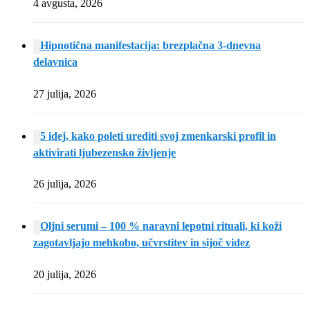
4 avgusta, 2026
Hipnotična manifestacija: brezplačna 3-dnevna
delavnica
27 julija, 2026
5 idej, kako poleti urediti svoj zmenkarski profil in
aktivirati ljubezensko življenje
26 julija, 2026
Oljni serumi – 100 % naravni lepotni rituali, ki koži
zagotavljajo mehkobo, učvrstitev in sijoč videz
20 julija, 2026