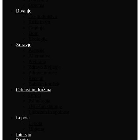
Oprema
Bivanje
Gospodinjstvo
Rože in vrt
Gradnja
Dom
Ekologija
Zdravje
Alergije
Alternativa
Prehrana
Zdravo življenje
Zdrave novice
Recepti
Babičin kotiček
Odnosi in družina
Otroci
Psihologija
Uspešno staranje
Ljubezen in spolnost
Lepota
Lepota
Higiena
Intervju