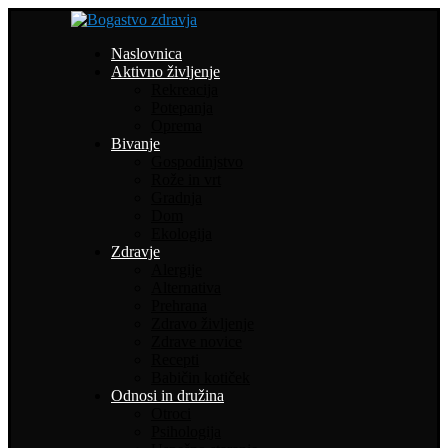
Naslovnica
Aktivno življenje
Rekreacija
Potepanja
Oprema
Bivanje
Gospodinjstvo
Rože in vrt
Gradnja
Dom
Ekologija
Zdravje
Alergije
Alternativa
Prehrana
Zdravo življenje
Zdrave novice
Recepti
Babičin kotiček
Odnosi in družina
Otroci
Psihologija