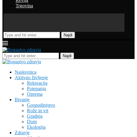
Revija
Trgovina
Najdi
Najdi
Naslovnica
Aktivno življenje
Rekreacija
Potepanja
Oprema
Bivanje
Gospodinjstvo
Rože in vrt
Gradnja
Dom
Ekologija
Zdravje