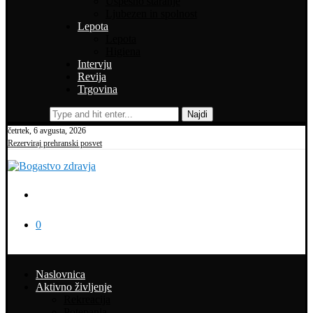
Uspešno staranje
Ljubezen in spolnost
Lepota
Lepota
Higiena
Intervju
Revija
Trgovina
Najdi
četrtek, 6 avgusta, 2026
Rezerviraj prehranski posvet
0
Naslovnica
Aktivno življenje
Rekreacija
Potepanja