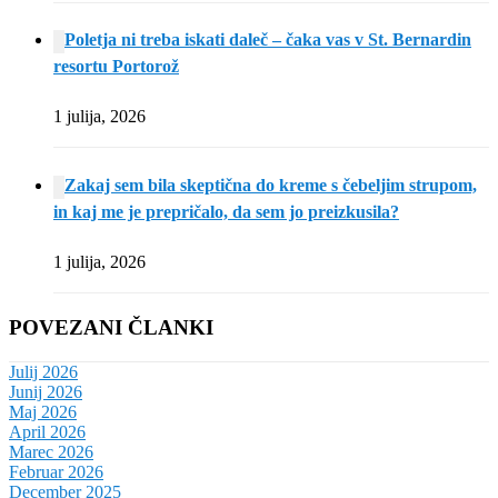
Poletja ni treba iskati daleč – čaka vas v St. Bernardin
resortu Portorož
1 julija, 2026
Zakaj sem bila skeptična do kreme s čebeljim strupom,
in kaj me je prepričalo, da sem jo preizkusila?
1 julija, 2026
POVEZANI ČLANKI
Julij 2026
Junij 2026
Maj 2026
April 2026
Marec 2026
Februar 2026
December 2025