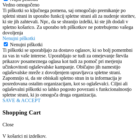
Vedno omogočeno
Ti piškotki so ključnega pomena, saj omogočajo premikanje po
spletni strani in uporabo funkcij spletne strani ali za nudenje storitev,
ki ste jih zahtevali. Npr., da se shranijo izdelki, ki ste jih dodali v
spletno košarico. Za uporabo teh piškotkov ne potrebujemo vašega
dovoljenja
Nenujni piškotki
Nenujni piškotki
Ti piškotki se uporabljajo za dostavo oglasov, ki so bolj pomembni
za vas in vaše interese. Uporabljajo se tudi za omejevanje števila
prikazov posameznega oglasa kot tudi za pomoč pri merjenju
učinkovitosti oglaševalske kampanje. Običajno jih namestijo
oglaševalske mreže z dovoljenjem upravljavca spletne strani.
Zapomnijo si, da ste obiskali spletno stran in ta informacija je
posredovana ostalim organizacijam, kot so oglaševalci. Ciljni ali
oglaševalni piškotki so lahko pogosto povezani s funkcionalnostjo
spletne strani, ki jo omogoča druga organizacija.
SAVE & ACCEPT
Shopping Cart
Close
V košarici ni izdelkov.