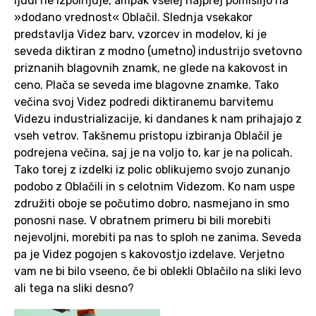
ljudi ne izpolnjuje, ampak vselej najprej pomislijo na
»dodano vrednost« Oblačil. Slednja vsekakor
predstavlja Videz barv, vzorcev in modelov, ki je
seveda diktiran z modno (umetno) industrijo svetovno
priznanih blagovnih znamk, ne glede na kakovost in
ceno. Plača se seveda ime blagovne znamke. Tako
večina svoj Videz podredi diktiranemu barvitemu
Videzu industrializacije, ki dandanes k nam prihajajo z
vseh vetrov. Takšnemu pristopu izbiranja Oblačil je
podrejena večina, saj je na voljo to, kar je na policah.
Tako torej z izdelki iz polic oblikujemo svojo zunanjo
podobo z Oblačili in s celotnim Videzom. Ko nam uspe
združiti oboje se počutimo dobro, nasmejano in smo
ponosni nase. V obratnem primeru bi bili morebiti
nejevoljni, morebiti pa nas to sploh ne zanima. Seveda
pa je Videz pogojen s kakovostjo izdelave. Verjetno
vam ne bi bilo vseeno, če bi oblekli Oblačilo na sliki levo
ali tega na sliki desno?