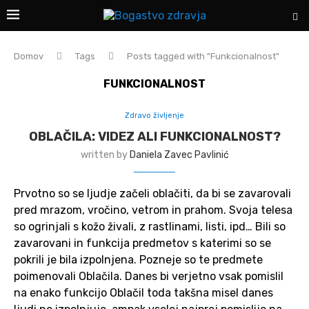
Domov
Tags
Posts tagged with "Funkcionalnost"
FUNKCIONALNOST
Zdravo življenje
OBLAČILA: VIDEZ ALI FUNKCIONALNOST?
written by
Daniela Zavec Pavlinić
Prvotno so se ljudje začeli oblačiti, da bi se zavarovali
pred mrazom, vročino, vetrom in prahom. Svoja telesa
so ogrinjali s kožo živali, z rastlinami, listi, ipd… Bili so
zavarovani in funkcija predmetov s katerimi so se
pokrili je bila izpolnjena. Pozneje so te predmete
poimenovali Oblačila. Danes bi verjetno vsak pomislil
na enako funkcijo Oblačil toda takšna misel danes