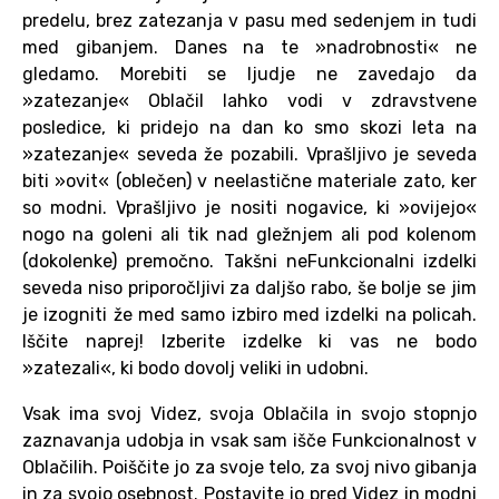
predelu, brez zatezanja v pasu med sedenjem in tudi
med gibanjem. Danes na te »nadrobnosti« ne
gledamo. Morebiti se ljudje ne zavedajo da
»zatezanje« Oblačil lahko vodi v zdravstvene
posledice, ki pridejo na dan ko smo skozi leta na
»zatezanje« seveda že pozabili. Vprašljivo je seveda
biti »ovit« (oblečen) v neelastične materiale zato, ker
so modni. Vprašljivo je nositi nogavice, ki »ovijejo«
nogo na goleni ali tik nad gležnjem ali pod kolenom
(dokolenke) premočno. Takšni neFunkcionalni izdelki
seveda niso priporočljivi za daljšo rabo, še bolje se jim
je izogniti že med samo izbiro med izdelki na policah.
Iščite naprej! Izberite izdelke ki vas ne bodo
»zatezali«, ki bodo dovolj veliki in udobni.
Vsak ima svoj Videz, svoja Oblačila in svojo stopnjo
zaznavanja udobja in vsak sam išče Funkcionalnost v
Oblačilih. Poiščite jo za svoje telo, za svoj nivo gibanja
in za svojo osebnost. Postavite jo pred Videz in modni