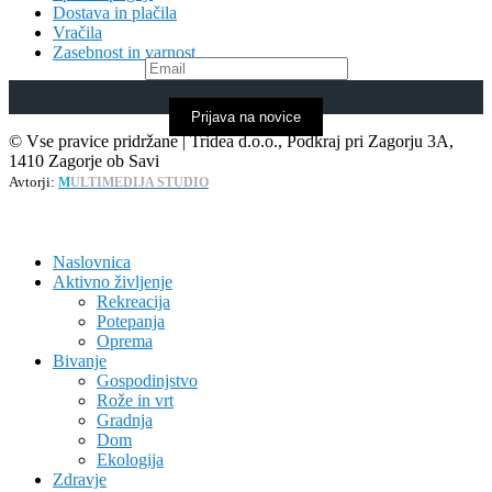
Dostava in plačila
Vračila
Zasebnost in varnost
Prijava na novice
© Vse pravice pridržane | Tridea d.o.o., Podkraj pri Zagorju 3A,
1410 Zagorje ob Savi
Avtorji:
M
ULTIMEDIJA STUDIO
Naslovnica
Aktivno življenje
Rekreacija
Potepanja
Oprema
Bivanje
Gospodinjstvo
Rože in vrt
Gradnja
Dom
Ekologija
Zdravje