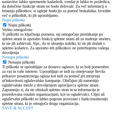
nastavitve lahko spremenite kadarkoli, vendar je lahko to posledica,
da določene funkcije strani ne bodo delovale. Za več informacij o
brisanju piškotkov, si oglejte funkcijo za pomoč brskalnika. Izvedite
več o piškotkih, ki jih uporabljamo.
Nujni piškotki
Nujni piškotki
Vedno omogočeno
Ti piškotki so ključnega pomena, saj omogočajo premikanje po
spletni strani in uporabo funkcij spletne strani ali za nudenje storitev,
ki ste jih zahtevali. Npr., da se shranijo izdelki, ki ste jih dodali v
spletno košarico. Za uporabo teh piškotkov ne potrebujemo vašega
dovoljenja
Nenujni piškotki
Nenujni piškotki
Ti piškotki se uporabljajo za dostavo oglasov, ki so bolj pomembni
za vas in vaše interese. Uporabljajo se tudi za omejevanje števila
prikazov posameznega oglasa kot tudi za pomoč pri merjenju
učinkovitosti oglaševalske kampanje. Običajno jih namestijo
oglaševalske mreže z dovoljenjem upravljavca spletne strani.
Zapomnijo si, da ste obiskali spletno stran in ta informacija je
posredovana ostalim organizacijam, kot so oglaševalci. Ciljni ali
oglaševalni piškotki so lahko pogosto povezani s funkcionalnostjo
spletne strani, ki jo omogoča druga organizacija.
SAVE & ACCEPT