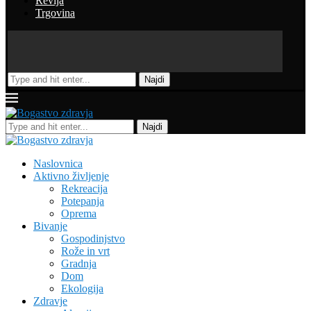
Revija
Trgovina
Najdi
Najdi
Naslovnica
Aktivno življenje
Rekreacija
Potepanja
Oprema
Bivanje
Gospodinjstvo
Rože in vrt
Gradnja
Dom
Ekologija
Zdravje