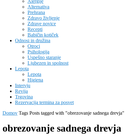
Alergije
Alternativa
Prehrana
Zdravo življenje
Zdrave novice
Recepti
Babičin kotiček
Odnosi in družina
Otroci
Psihologija
Uspešno staranje
Ljubezen in spolnost
Lepota
Lepota
Higiena
Intervju
Revija
Trgovina
Rezervacija termina za posvet
Domov
Tags
Posts tagged with "obrezovanje sadnega drevja"
obrezovanje sadnega drevja