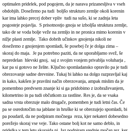
optimalen pridelek, pod pogojem, da je narava prizanesljiva v vseh
obdobjih. Dosežemo pa tudi
boljšo strukturo zemlje okoli korenin
kar ima lahko precej dober vpliv
tudi na sušo, ki se zadnja leta
pogosteje pojavlja.
S prisotnostjo gnoja se izboljša struktura zemlje,
tako de se voda bolje veže na zemljo in ne pronica mimo korenin v
nižje plasti zemlje.
Tako dobrih učinkov gnojenja nikoli ne
dosežemo z gnojenjem spomladi, še posebej če je dolga zima –
skoraj do maja.
Je pa potrebno paziti, da ne uporabljamo svež, še
nepredelan
hlevski gnoj,
saj z svojim vonjem privablja voluharja ,
kar pa si gotovo ne želite. Ključno spomladansko opravilo pa je tudi
obrezovanje sadne drevnine. Tukaj bi lahko na dolgo razpravljal kaj
in kako, kakšen je pravilni način obrezovanja, ampak mislim da je
pomembno predvsem znanje ki si ga pridobimo z izobraževanjem,
kilometrino in pa tudi občutkom za rastline. Res je, da se vsaka
sadna vrsta obrezuje malo drugače, pomemben je tudi letni čas. Če
pa se osredotočim na jablane in hruške ki se obrezujejo spomladi, bi
pa poudaril, da ne podpiram močnega
reza, kjer nekateri dobesedno
porežejo skoraj vse veje. Tako ostane bolj kot ne samo deblo, in
pridelka v tem letu skorajda ni. Jaz podpiram srednje močan rez, ker