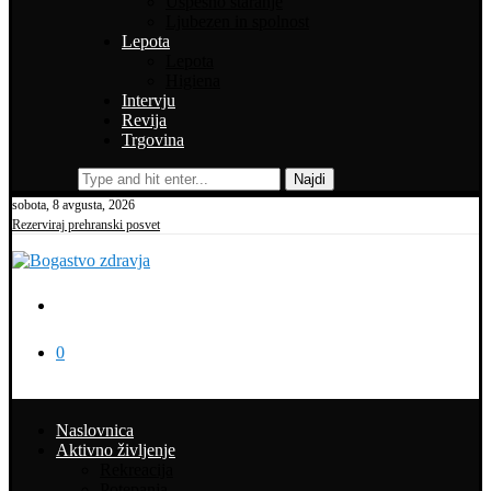
Uspešno staranje
Ljubezen in spolnost
Lepota
Lepota
Higiena
Intervju
Revija
Trgovina
Najdi
sobota, 8 avgusta, 2026
Rezerviraj prehranski posvet
0
Naslovnica
Aktivno življenje
Rekreacija
Potepanja