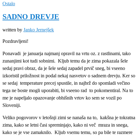
Ostalo
SADNO DREVJE
written by
Janko Jernejšek
Pozdravljeni!
Ponavadi
je januarja najmanj opravil na vrtu oz. z rastlinami, tako
zunanjimi kot tudi sobnimi.
Kljub temu da je zima pokazala šele
sedaj pravi obraz, da je šele sedaj zapadel prvič sneg, bi vseeno
izkoristil priložnost in podal nekaj nasvetov o sadnem drevju. Ker so
se sedaj
temperature precej spustile, in najbrž do spomladi večino
tega ne boste mogli uporabiti, bi vseeno rad
to pokomentiral. Na to
me je napeljalo opazovanje obhišnih vrtov ko sem se vozil po
Sloveniji.
Veliko pogovorov v letošnji zimi se nanaša na to,
kakšna je tokratna
zima, kako se letni časi spreminjajo, kako ni več
mraza in snega,
kako se je vse zamaknilo.
Kljub vsemu temu, so pa bile te razmere