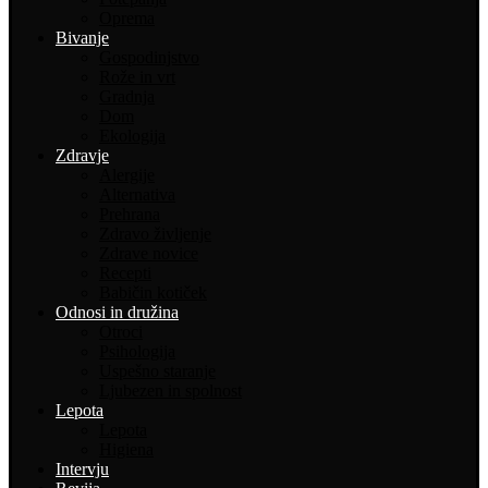
Oprema
Bivanje
Gospodinjstvo
Rože in vrt
Gradnja
Dom
Ekologija
Zdravje
Alergije
Alternativa
Prehrana
Zdravo življenje
Zdrave novice
Recepti
Babičin kotiček
Odnosi in družina
Otroci
Psihologija
Uspešno staranje
Ljubezen in spolnost
Lepota
Lepota
Higiena
Intervju