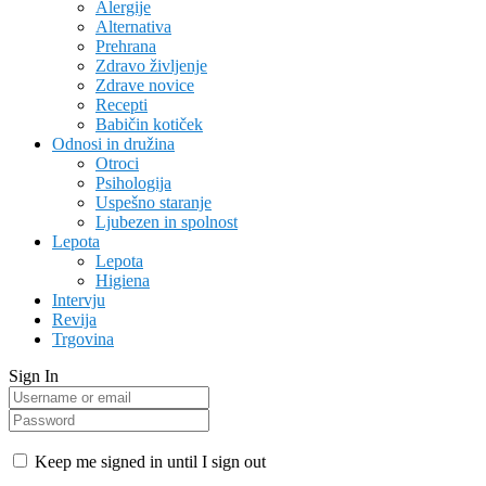
Alergije
Alternativa
Prehrana
Zdravo življenje
Zdrave novice
Recepti
Babičin kotiček
Odnosi in družina
Otroci
Psihologija
Uspešno staranje
Ljubezen in spolnost
Lepota
Lepota
Higiena
Intervju
Revija
Trgovina
Sign In
Keep me signed in until I sign out