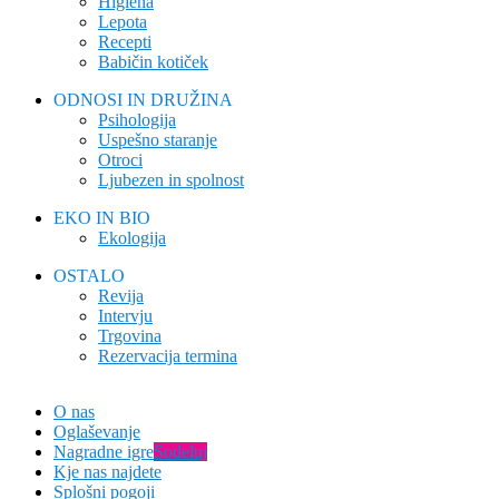
Higiena
Lepota
Recepti
Babičin kotiček
ODNOSI IN DRUŽINA
Psihologija
Uspešno staranje
Otroci
Ljubezen in spolnost
EKO IN BIO
Ekologija
OSTALO
Revija
Intervju
Trgovina
Rezervacija termina
O nas
Oglaševanje
Nagradne igre
Sodeluj
Kje nas najdete
Splošni pogoji