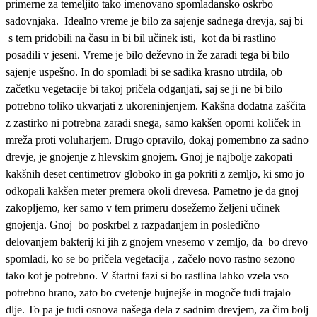
primerne za temeljito tako imenovano spomladansko oskrbo
sadovnjaka.
Idealno vreme je bilo za sajenje sadnega drevja, saj bi
s tem pridobili na času in bi bil učinek isti,
kot da bi rastlino
posadili v jeseni. Vreme je bilo deževno in že zaradi tega bi bilo
sajenje uspešno. In do spomladi bi se sadika krasno utrdila, ob
začetku vegetacije bi takoj pričela odganjati, saj se ji ne bi bilo
potrebno toliko ukvarjati z ukoreninjenjem. Kakšna dodatna zaščita
z zastirko ni potrebna zaradi snega, samo kakšen oporni količek in
mreža proti voluharjem. Drugo opravilo, dokaj pomembno za sadno
drevje, je gnojenje z hlevskim gnojem. Gnoj je najbolje zakopati
kakšnih deset centimetrov globoko in ga pokriti z zemljo, ki smo jo
odkopali kakšen meter premera okoli drevesa. Pametno je da gnoj
zakopljemo, ker samo v tem primeru dosežemo željeni učinek
gnojenja. Gnoj
bo poskrbel z razpadanjem in posledično
delovanjem bakterij ki jih z gnojem vnesemo v zemljo, da
bo drevo
spomladi, ko se bo pričela vegetacija , začelo novo rastno sezono
tako kot je potrebno. V štartni fazi si bo rastlina lahko vzela vso
potrebno hrano, zato bo cvetenje bujnejše in mogoče tudi trajalo
dlje. To pa je tudi osnova našega dela z sadnim drevjem, za čim bolj