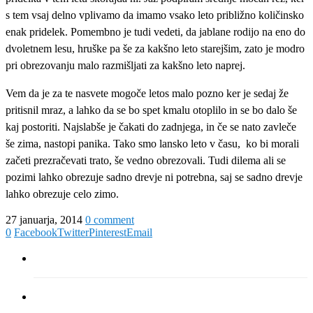
s tem vsaj delno vplivamo da imamo vsako leto približno količinsko
enak pridelek. Pomembno je tudi vedeti, da jablane rodijo na eno do
dvoletnem lesu, hruške pa še za kakšno leto starejšim, zato je modro
pri obrezovanju malo razmišljati za kakšno leto naprej.
Vem da je za te nasvete mogoče letos malo pozno ker je sedaj že
pritisnil mraz, a lahko da se bo spet kmalu otoplilo in se bo dalo še
kaj postoriti. Najslabše je čakati do zadnjega, in če se nato zavleče
še zima, nastopi panika. Tako smo lansko leto v času,
ko bi morali
začeti prezračevati trato, še vedno obrezovali. Tudi dilema ali se
pozimi lahko obrezuje sadno drevje ni potrebna, saj se sadno drevje
lahko obrezuje celo zimo.
27 januarja, 2014
0 comment
0
Facebook
Twitter
Pinterest
Email