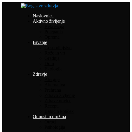
Naslovnica
Aktivno življenje
Rekreacija
Potepanja
Oprema
Bivanje
Gospodinjstvo
Rože in vrt
Gradnja
Dom
Ekologija
Zdravje
Alergije
Alternativa
Prehrana
Zdravo življenje
Zdrave novice
Recepti
Babičin kotiček
Odnosi in družina
Otroci
Psihologija