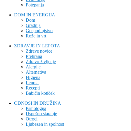
Potepanja
DOM IN ENERGIJA
Dom
Gradnja
Gospodinjstvo
Rože in vrt
ZDRAVJE IN LEPOTA
Zdrave novice
Prehrana
Zdravo življenje
Alergije
Alternativa
Higiena
Lepota
Recepti
Babičin kotiček
ODNOSI IN DRUŽINA
Psihologija
Uspešno staranje
Otroci
Ljubezen in spolnost