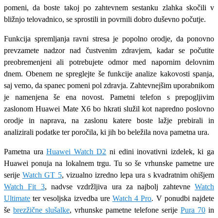
pomeni, da boste takoj po zahtevnem sestanku zlahka skočili v
bližnjo telovadnico, se sprostili in povrnili dobro duševno počutje.
Funkcija spremljanja ravni stresa je popolno orodje, da ponovno
prevzamete nadzor nad čustvenim zdravjem, kadar se počutite
preobremenjeni ali potrebujete odmor med napornim delovnim
dnem. Obenem ne spreglejte še funkcije analize kakovosti spanja,
saj vemo, da spanec pomeni pol zdravja. Zahtevnejšim uporabnikom
je namenjena še ena novost. Pametni telefon s prepogljivim
zaslonom Huawei Mate X6 bo hkrati služil kot napredno poslovno
orodje in naprava, na zaslonu katere boste lažje prebirali in
analizirali podatke ter poročila, ki jih bo beležila nova pametna ura.
Pametna ura
Huawei Watch D2
ni edini inovativni izdelek, ki ga
Huawei ponuja na lokalnem trgu. Tu so še vrhunske pametne ure
serije
Watch GT 5
, vizualno izredno lepa ura s kvadratnim ohišjem
Watch Fit 3
, nadvse vzdržljiva ura za najbolj zahtevne
Watch
Ultimate
ter vesoljska izvedba ure
Watch 4 Pro
. V ponudbi najdete
še
brezžične slušalke
, vrhunske pametne telefone serije
Pura 70
in