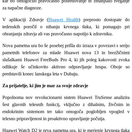
kar bo omogočilo pravočasno posredovanje in zmanjšalo tveganje
za napačne diagnoze.
V aplikaciji Zdravje (
Huawei Health
) preprosto dostopate do
tedenskih poročil o nihanju krvnega tlaka, ki pomagajo pri
ohranjanju zdravja ali vas pravočasno napotijo k zdravniku.
Nova pametna ura bo še posebej prišla do izraza v povezavi s serijo
pametnih telefonov za mlade Huawei nova 13 in brezžičnimi
slušalkami Huawei FreeBuds Pro 4, ki jih poleg kakovosti zvoka
odlikuje še učinkovito aktivno odpravljanje hrupa. Oboje so
predstavili konec lanskega leta v Dubaju.
Za prijatelje, ki jim je mar za svoje zdravje
Popolnoma nov revolucionarni sistem Huawei TruSense analizira
šest glavnih telesnih funkcij, vključno z dihalnim, živčnim in
endokrinim sistemom ter tako omogoča poglobljen vpogled v
telesno pripravljenost in proaktivno upravljanje počutja.
Huawei Watch D2 je prva pametna ura, ki je merjenje krvnega tlaka