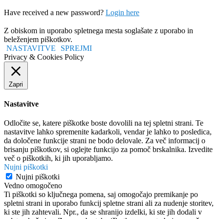
Have received a new password?
Login here
Z obiskom in uporabo spletnega mesta soglašate z uporabo in
beleženjem piškotkov.
NASTAVITVE
SPREJMI
Privacy & Cookies Policy
Zapri
Nastavitve
Odločite se, katere piškotke boste dovolili na tej spletni strani. Te
nastavitve lahko spremenite kadarkoli, vendar je lahko to posledica,
da določene funkcije strani ne bodo delovale. Za več informacij o
brisanju piškotkov, si oglejte funkcijo za pomoč brskalnika. Izvedite
več o piškotkih, ki jih uporabljamo.
Nujni piškotki
Nujni piškotki
Vedno omogočeno
Ti piškotki so ključnega pomena, saj omogočajo premikanje po
spletni strani in uporabo funkcij spletne strani ali za nudenje storitev,
ki ste jih zahtevali. Npr., da se shranijo izdelki, ki ste jih dodali v