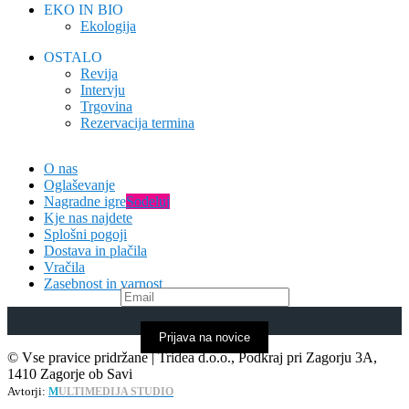
EKO IN BIO
Ekologija
OSTALO
Revija
Intervju
Trgovina
Rezervacija termina
O nas
Oglaševanje
Nagradne igre
Sodeluj
Kje nas najdete
Splošni pogoji
Dostava in plačila
Vračila
Zasebnost in varnost
Prijava na novice
© Vse pravice pridržane | Tridea d.o.o., Podkraj pri Zagorju 3A,
1410 Zagorje ob Savi
Avtorji:
M
ULTIMEDIJA STUDIO