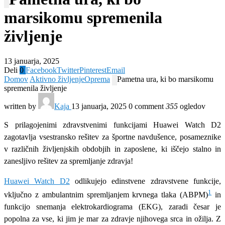
marsikomu spremenila
življenje
13 januarja, 2025
Deli
0
Facebook
Twitter
Pinterest
Email
Domov
Aktivno življenje
Oprema
Pametna ura, ki bo marsikomu
spremenila življenje
written by
Kaja
13 januarja, 2025
0 comment
355
ogledov
S prilagojenimi zdravstvenimi funkcijami Huawei Watch D2
zagotavlja vsestransko rešitev za športne navdušence, posameznike
v različnih življenjskih obdobjih in zaposlene, ki iščejo stalno in
zanesljivo rešitev za spremljanje zdravja!
Huawei Watch D2
odlikujejo edinstvene zdravstvene funkcije,
1
vključno z ambulantnim spremljanjem krvnega tlaka (ABPM)
in
funkcijo snemanja elektrokardiograma (EKG), zaradi česar je
popolna za vse, ki jim je mar za zdravje njihovega srca in ožilja. Z