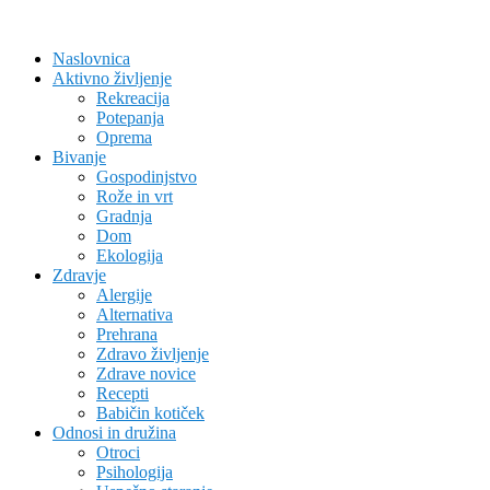
Naslovnica
Aktivno življenje
Rekreacija
Potepanja
Oprema
Bivanje
Gospodinjstvo
Rože in vrt
Gradnja
Dom
Ekologija
Zdravje
Alergije
Alternativa
Prehrana
Zdravo življenje
Zdrave novice
Recepti
Babičin kotiček
Odnosi in družina
Otroci
Psihologija