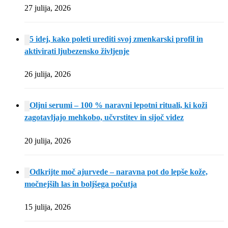
27 julija, 2026
5 idej, kako poleti urediti svoj zmenkarski profil in
aktivirati ljubezensko življenje
26 julija, 2026
Oljni serumi – 100 % naravni lepotni rituali, ki koži
zagotavljajo mehkobo, učvrstitev in sijoč videz
20 julija, 2026
Odkrijte moč ajurvede – naravna pot do lepše kože,
močnejših las in boljšega počutja
15 julija, 2026