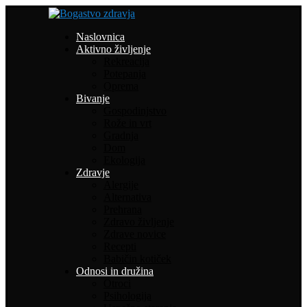
Naslovnica
Aktivno življenje
Rekreacija
Potepanja
Oprema
Bivanje
Gospodinjstvo
Rože in vrt
Gradnja
Dom
Ekologija
Zdravje
Alergije
Alternativa
Prehrana
Zdravo življenje
Zdrave novice
Recepti
Babičin kotiček
Odnosi in družina
Otroci
Psihologija