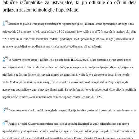
tablične računalnike za ustvarjalce, ki jih odlikuje do oči in dela
prijazen zaslon tehnologije PaperMatte.

1
Smernice za prakso Evropskega združenja za hipertenzijo (ESH) za ambulantno spremljanje krvnega tlaka
priporočajo 24-urno merjenje krvnega tlaka v 15-30-minutnih intervalih, z vsaj 70 % uspešnih meritev, vključno
z 20 dnevnimi in 7 nočnimi meritvami. Podatki, pridobljeni med uporabo tega izdelka, so zgolj referenčni in se
ne smejo uporabljati kot podlaga za medicinske raziskave, diagnozo ali zdravljenje.

2
Ta naprava ustreza stopnji zaščite IP68 po standardu IEC 60529:2013, kar pomeni, da je ne smete nositi
med dejavnostmi v plitvi vodi v bazenih ali ob obali, ne smete je nositi med potapljanjem ali potapljanjem na
ploščadi, v tuših, vročih vrelcih, savnah ali med dejavnostmi, ki vključujejo globoko vodo ali hitro tekočo
vodo. Vodoodpornost ni trajna in zmogljivost se lahko z vsakodnevno obrabo poslabša. Prepričajte se, da
naprave ne uporabljate v zgoraj navedenih primerih. Za več informacij o vodoodpornosti Huaweijevih nosljivih
naprav obiščite: https://consumer.huawei.com/en/support/content/en-us15851428/.

3
Dejanske mere se lahko razlikujejo glede na specifikacije izdelka, proizvodni postopek in metodo merjenja.

4
Funkcija Health Glance ni namenjena medicinski uporabi. Rezultati so zgolj referenčni in se ne smejo
uporabljati kot podlaga za medicinske raziskave, diagnosticiranje ali zdravljenje. Razpoložljivost zdravstvenih
kazalnikov se lahko v različnih državah in regijah razlikuje. Funkcija Health Glance je podprta le na nekaterih