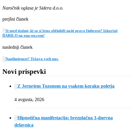
Naročnik oglasa je Sidera d.o.o.
prejšni članek
Si med tistimi, ki so si letos obljubili najti pravo ljubezen? Izkoristi
DARILO na ona-on.com!
naslednji članek
Napihnjenost? Težava vseh nas.
Novi prispevki
Z Jernejem Tozonom na vsakem koraku poletja
4 avgusta, 2026
Hipnotična manifestacija: brezplačna 3-dnevna
delavnica