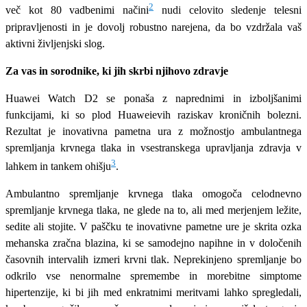
2
več kot 80 vadbenimi načini
nudi celovito sledenje telesni
pripravljenosti in je dovolj robustno narejena, da bo vzdržala vaš
aktivni življenjski slog.
Za vas in sorodnike, ki jih skrbi njihovo zdravje
Huawei Watch D2 se ponaša z naprednimi in izboljšanimi
funkcijami, ki so plod Huaweievih raziskav kroničnih bolezni.
Rezultat je inovativna pametna ura z možnostjo ambulantnega
spremljanja krvnega tlaka in vsestranskega upravljanja zdravja v
3
lahkem in tankem ohišju
.
Ambulantno spremljanje krvnega tlaka omogoča celodnevno
spremljanje krvnega tlaka, ne glede na to, ali med merjenjem ležite,
sedite ali stojite. V paščku te inovativne pametne ure je skrita ozka
mehanska zračna blazina, ki se samodejno napihne in v določenih
časovnih intervalih izmeri krvni tlak. Neprekinjeno spremljanje bo
odkrilo vse nenormalne spremembe in morebitne simptome
hipertenzije, ki bi jih med enkratnimi meritvami lahko spregledali,