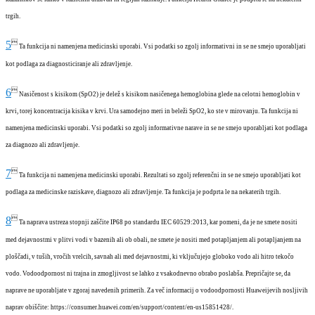
trgih.

5
Ta funkcija ni namenjena medicinski uporabi. Vsi podatki so zgolj informativni in se ne smejo uporabljati
kot podlaga za diagnosticiranje ali zdravljenje.

6
Nasičenost s kisikom (SpO2) je delež s kisikom nasičenega hemoglobina glede na celotni hemoglobin v
krvi, torej koncentracija kisika v krvi. Ura samodejno meri in beleži SpO2, ko ste v mirovanju. Ta funkcija ni
namenjena medicinski uporabi. Vsi podatki so zgolj informativne narave in se ne smejo uporabljati kot podlaga
za diagnozo ali zdravljenje.

7
Ta funkcija ni namenjena medicinski uporabi. Rezultati so zgolj referenčni in se ne smejo uporabljati kot
podlaga za medicinske raziskave, diagnozo ali zdravljenje. Ta funkcija je podprta le na nekaterih trgih.

8
Ta naprava ustreza stopnji zaščite IP68 po standardu IEC 60529:2013, kar pomeni, da je ne smete nositi
med dejavnostmi v plitvi vodi v bazenih ali ob obali, ne smete je nositi med potapljanjem ali potapljanjem na
ploščadi, v tuših, vročih vrelcih, savnah ali med dejavnostmi, ki vključujejo globoko vodo ali hitro tekočo
vodo. Vodoodpornost ni trajna in zmogljivost se lahko z vsakodnevno obrabo poslabša. Prepričajte se, da
naprave ne uporabljate v zgoraj navedenih primerih. Za več informacij o vodoodpornosti Huaweijevih nosljivih
naprav obiščite: https://consumer.huawei.com/en/support/content/en-us15851428/.