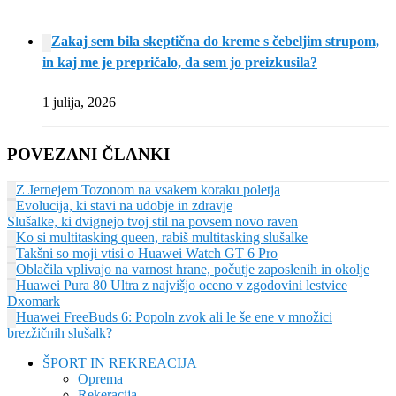
Zakaj sem bila skeptična do kreme s čebeljim strupom,
in kaj me je prepričalo, da sem jo preizkusila?
1 julija, 2026
POVEZANI ČLANKI
Z Jernejem Tozonom na vsakem koraku poletja
Evolucija, ki stavi na udobje in zdravje
Slušalke, ki dvignejo tvoj stil na povsem novo raven
Ko si multitasking queen, rabiš multitasking slušalke
Takšni so moji vtisi o Huawei Watch GT 6 Pro
Oblačila vplivajo na varnost hrane, počutje zaposlenih in okolje
Huawei Pura 80 Ultra z najvišjo oceno v zgodovini lestvice
Dxomark
Huawei FreeBuds 6: Popoln zvok ali le še ene v množici
brezžičnih slušalk?
ŠPORT IN REKREACIJA
Oprema
Rekeracija