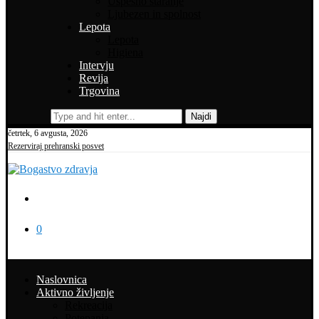
Uspešno staranje
Ljubezen in spolnost
Lepota
Lepota
Higiena
Intervju
Revija
Trgovina
Najdi
četrtek, 6 avgusta, 2026
Rezerviraj prehranski posvet
0
Naslovnica
Aktivno življenje
Rekreacija
Potepanja