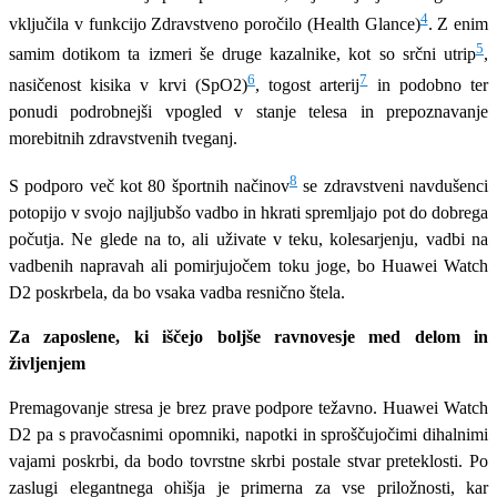
4
vključila v funkcijo Zdravstveno poročilo (Health Glance)
. Z enim
5
samim dotikom ta izmeri še druge kazalnike, kot so srčni utrip
,
6
7
nasičenost kisika v krvi (SpO2)
, togost arterij
in podobno ter
ponudi podrobnejši vpogled v stanje telesa in prepoznavanje
morebitnih zdravstvenih tveganj.
8
S podporo več kot 80 športnih načinov
se zdravstveni navdušenci
potopijo v svojo najljubšo vadbo in hkrati spremljajo pot do dobrega
počutja. Ne glede na to, ali uživate v teku, kolesarjenju, vadbi na
vadbenih napravah ali pomirjujočem toku joge, bo Huawei Watch
D2 poskrbela, da bo vsaka vadba resnično štela.
Za zaposlene, ki iščejo boljše ravnovesje med delom in
življenjem
Premagovanje stresa je brez prave podpore težavno. Huawei Watch
D2 pa s pravočasnimi opomniki, napotki in sproščujočimi dihalnimi
vajami poskrbi, da bodo tovrstne skrbi postale stvar preteklosti. Po
zaslugi elegantnega ohišja je primerna za vse priložnosti, kar