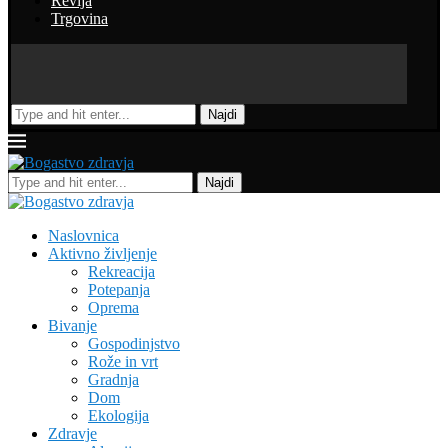
Revija
Trgovina
Najdi
Najdi
Naslovnica
Aktivno življenje
Rekreacija
Potepanja
Oprema
Bivanje
Gospodinjstvo
Rože in vrt
Gradnja
Dom
Ekologija
Zdravje