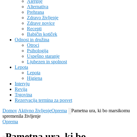
Alergije
Alternativa
Prehrana
Zdravo življenje
Zdrave novice
Recepti
Babičin kotiček
Odnosi in družina
Otroci
Psihologija
Uspešno staranje
Ljubezen in spolnost
Lepota
Lepota
Higiena
Intervju
Revija
Trgovina
Rezervacija termina za posvet
Domov
Aktivno življenje
Oprema
Pametna ura, ki bo marsikomu
spremenila življenje
Oprema
Pametna ura, ki bo