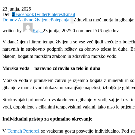
23 junija, 2025
Deli
0
Facebook
Twitter
Pinterest
Email
Domov
Aktivno življenje
Potepanja
Zdravilna moč morja in gibanja: 
written by
Kaja
23 junija, 2025
0 comment
313
ogledov
V današnjem hitrem tempu življenja se vse več ljudi srečuje z boleč
naravnih in strokovno podprtih rešitev za obnovo telesa in duha. En
blatom, bogatim morskim zrakom in zdravilno morsko vodo.
Morska voda – naravno zdravilo za telo in duha
Morska voda v piranskem zalivu je izjemno bogata z minerali in sol
gibanje v morski vodi dokazano zmanjšuje napetost, izboljšuje gibljivos
Strokovnjaki priporočajo vsakodnevno gibanje v vodi, saj je ta za t
vodi, dopolnjene s ciljanimi terapevtskimi vajami, tako niso le prijetn
Individualni pristop za optimalno okrevanje
V
Termah Portorož
se vsakemu gostu posvetijo individualno. Pod str