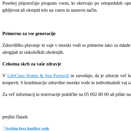
Posebej priporočajo program vsem, ki okrevajo po ortopedskih operac
gibljivost ali okrepiti telo na varen in naraven način.
Primerno za vse generacije
Zdraviliško plavanje in vaje v morski vodi so primerne tako za mlade 
alergijah in onkoloških obolenjih.
Celostna skrb za vaše zdravje
V
LifeClass Hotels & Spa Portorož
se zavedajo, da je zdravje več k
terapevti. S kombinacijo zdravilne morske vode in individualnih vaj z
Za več informacij in rezervacije pokličite na 05 692 80 09 ali pišite n
prejšni članek
Svežina brez kapljice vode