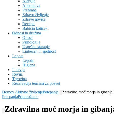
Alergije
Alternativa
Prehrana
Zdravo življenje
Zdrave novice
Recepti
Babičin kotiček
Odnosi in družina
Otroci
Psihologija
Uspešno staranje
Ljubezen in spolnost
Lepota
Lepota
Higiena
Intervju
Revija
Trgovina
Rezervacija termina za posvet
Domov
Aktivno življenje
Potepanja
Zdravilna moč morja in gibanja: 
Potepanja
Priporočamo
Zdravilna moč morja in gibanja