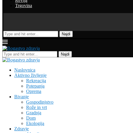
Revija
Trgovina
Najdi
Najdi
Naslovnica
Aktivno življenje
Rekreacija
Potepanja
Oprema
Bivanje
Gospodinjstvo
Rože in vrt
Gradnja
Dom
Ekologija
Zdravje