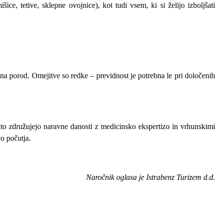
e, tetive, sklepne ovojnice), kot tudi vsem, ki si želijo izboljšati
 na porod. Omejitve so redke – previdnost je potrebna le pri določenih
zato združujejo naravne danosti z medicinsko ekspertizo in vrhunskimi
o počutja.
Naročnik oglasa je Istrabenz Turizem d.d.