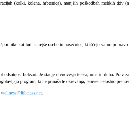
ijah (kolki, kolena, hrbtenica), manjših poškodbah mehkih tkiv (mišic
športnike kot tudi starejše osebe in nosečnice, ki iščejo varno pripravo
ot odsotnost bolezni. Je stanje ravnovesja telesa, uma in duha. Prav 
agotavljajo program, ki ne prinaša le okrevanja, temveč celostno prenov
a
wellness@lifeclass.net
.