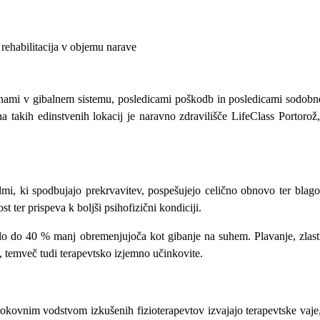
rehabilitacija v objemu narave
inami v gibalnem sistemu, posledicami poškodb in posledicami sodobne
a takih edinstvenih lokacij je naravno zdravilišče LifeClass Portorož,
mi, ki spodbujajo prekrvavitev, pospešujejo celično obnovo ter blag
t ter prispeva k boljši psihofizični kondiciji.
elo do 40 % manj obremenjujoča kot gibanje na suhem. Plavanje, zlast
e, temveč tudi terapevtsko izjemno učinkovite.
okovnim vodstvom izkušenih fizioterapevtov izvajajo terapevtske vaje