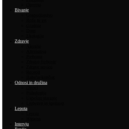
Oprema
Bivanje
Gospodinjstvo
Rože in vrt
Gradnja
Dom
Ekologija
Zdravje
Alergije
Alternativa
Prehrana
Zdravo življenje
Zdrave novice
Recepti
Babičin kotiček
Odnosi in družina
Otroci
Psihologija
Uspešno staranje
Ljubezen in spolnost
Lepota
Lepota
Higiena
Intervju