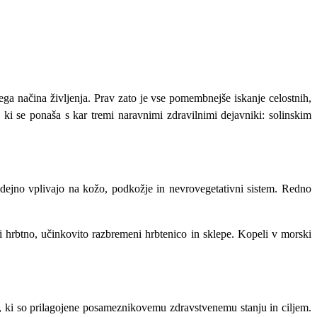
ga načina življenja. Prav zato je vse pomembnejše iskanje celostnih,
 ki se ponaša s kar tremi naravnimi zdravilnimi dejavniki: solinskim
odejno vplivajo na kožo, podkožje in nevrovegetativni sistem. Redno
i hrbtno, učinkovito razbremeni hrbtenico in sklepe. Kopeli v morski
, ki so prilagojene posameznikovemu zdravstvenemu stanju in ciljem.