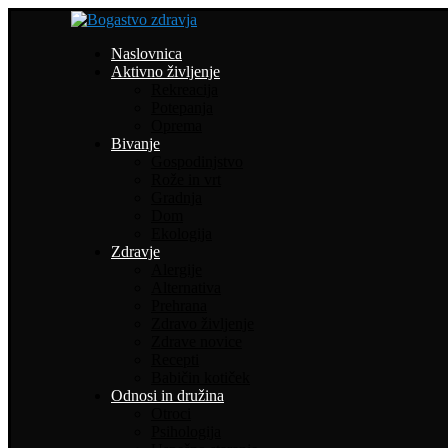
Naslovnica
Aktivno življenje
Rekreacija
Potepanja
Oprema
Bivanje
Gospodinjstvo
Rože in vrt
Gradnja
Dom
Ekologija
Zdravje
Alergije
Alternativa
Prehrana
Zdravo življenje
Zdrave novice
Recepti
Babičin kotiček
Odnosi in družina
Otroci
Psihologija