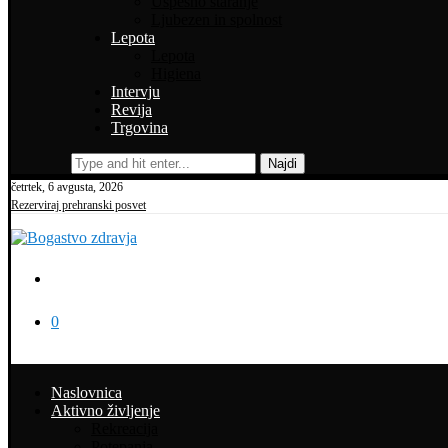
Uspešno staranje
Ljubezen in spolnost
Lepota
Lepota
Higiena
Intervju
Revija
Trgovina
Najdi
četrtek, 6 avgusta, 2026
Rezerviraj prehranski posvet
0
Naslovnica
Aktivno življenje
Rekreacija
Potepanja