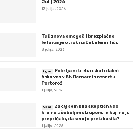
Julij 2026
13 julija, 2026
Tuš znova omogočil brezplačno
letovanje otrok na Debelem rtiču
8 julija, 2026
Poletja ni treba iskati daleč –
čaka vas v St. Bernardin resortu
Portorož
1 julija, 2026
Zakaj sem bila skeptična do
kreme s čebeljim strupom, in kaj me je
prepričalo, da sem jo preizkusila?
1 julija, 2026