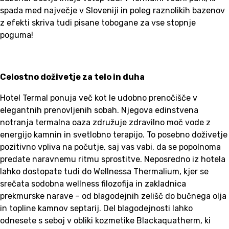
spada med največje v Sloveniji in poleg raznolikih bazenov
z efekti skriva tudi pisane tobogane za vse stopnje
poguma!
Celostno doživetje za telo in duha
Hotel Termal ponuja več kot le udobno prenočišče v
elegantnih prenovljenih sobah. Njegova edinstvena
notranja termalna oaza združuje zdravilno moč vode z
energijo kamnin in svetlobno terapijo. To posebno doživetje
pozitivno vpliva na počutje, saj vas vabi, da se popolnoma
predate naravnemu ritmu sprostitve. Neposredno iz hotela
lahko dostopate tudi do Wellnessa Thermalium, kjer se
srečata sodobna wellness filozofija in zakladnica
prekmurske narave – od blagodejnih zelišč do bučnega olja
in topline kamnov septarij. Del blagodejnosti lahko
odnesete s seboj v obliki kozmetike Blackaquatherm, ki