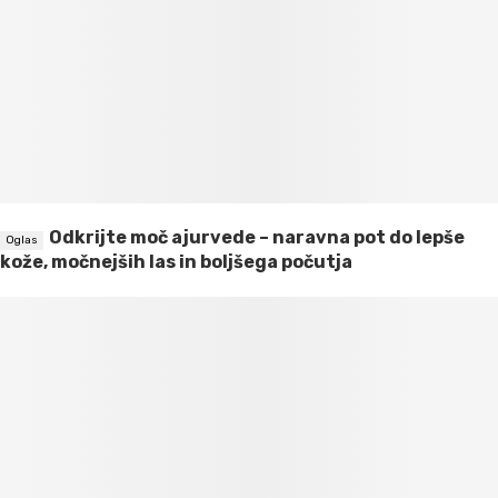
Odkrijte moč ajurvede – naravna pot do lepše
kože, močnejših las in boljšega počutja