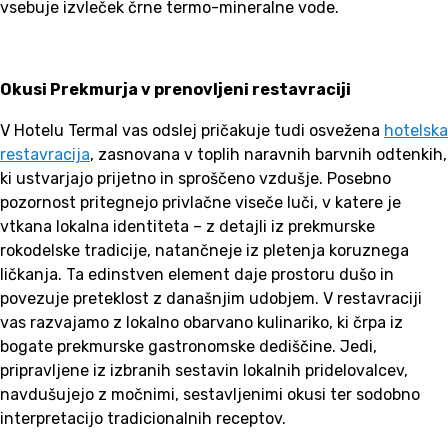
vsebuje izvleček črne termo-mineralne vode.
Okusi Prekmurja v prenovljeni restavraciji
V Hotelu Termal vas odslej pričakuje tudi osvežena
hotelska
restavracija
, zasnovana v toplih naravnih barvnih odtenkih,
ki ustvarjajo prijetno in sproščeno vzdušje. Posebno
pozornost pritegnejo privlačne viseče luči, v katere je
vtkana lokalna identiteta – z detajli iz prekmurske
rokodelske tradicije, natančneje iz pletenja koruznega
ličkanja. Ta edinstven element daje prostoru dušo in
povezuje preteklost z današnjim udobjem. V restavraciji
vas razvajamo z lokalno obarvano kulinariko, ki črpa iz
bogate prekmurske gastronomske dediščine. Jedi,
pripravljene iz izbranih sestavin lokalnih pridelovalcev,
navdušujejo z močnimi, sestavljenimi okusi ter sodobno
interpretacijo tradicionalnih receptov.