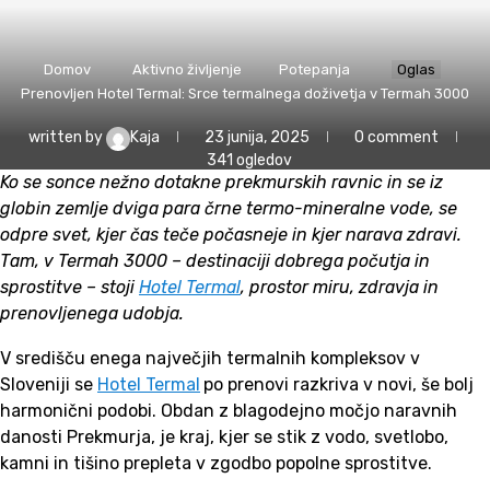
Domov
Aktivno življenje
Potepanja
Prenovljen Hotel Termal: Srce termalnega doživetja v Termah 3000
written by
Kaja
23 junija, 2025
0 comment
341
ogledov
Ko se sonce nežno dotakne prekmurskih ravnic in se iz
globin zemlje dviga para črne termo-mineralne vode, se
odpre svet, kjer čas teče počasneje in kjer narava zdravi.
Tam, v Termah 3000 – destinaciji dobrega počutja in
sprostitve – stoji
Hotel Termal
, prostor miru, zdravja in
prenovljenega udobja.
V središču enega največjih termalnih kompleksov v
Sloveniji se
Hotel Termal
po prenovi razkriva v novi, še bolj
harmonični podobi. Obdan z blagodejno močjo naravnih
danosti Prekmurja, je kraj, kjer se stik z vodo, svetlobo,
kamni in tišino prepleta v zgodbo popolne sprostitve.