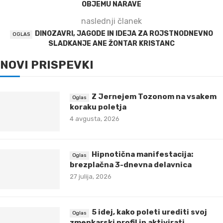
OBJEMU NARAVE
naslednji članek
DINOZAVRI, JAGODE IN IDEJA ZA ROJSTNODNEVNO
SLADKANJE ANE ŽONTAR KRISTANC
NOVI PRISPEVKI
Z Jernejem Tozonom na vsakem
koraku poletja
4 avgusta, 2026
Hipnotična manifestacija:
brezplačna 3-dnevna delavnica
27 julija, 2026
5 idej, kako poleti urediti svoj
zmenkarski profil in aktivirati