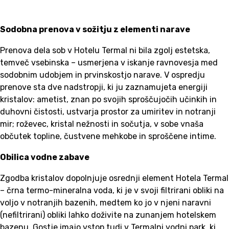
Sodobna prenova v sožitju z elementi narave
Prenova dela sob v Hotelu Termal ni bila zgolj estetska,
temveč vsebinska – usmerjena v iskanje ravnovesja med
sodobnim udobjem in prvinskostjo narave. V ospredju
prenove sta dve nadstropji, ki ju zaznamujeta energiji
kristalov: ametist, znan po svojih sproščujočih učinkih in
duhovni čistosti, ustvarja prostor za umiritev in notranji
mir; roževec, kristal nežnosti in sočutja, v sobe vnaša
občutek topline, čustvene mehkobe in sproščene intime.
Obilica vodne zabave
Zgodba kristalov dopolnjuje osrednji element Hotela Termal
– črna termo-mineralna voda, ki je v svoji filtrirani obliki na
voljo v notranjih bazenih, medtem ko jo v njeni naravni
(nefiltrirani) obliki lahko doživite na zunanjem hotelskem
bazenu. Gostje imajo vstop tudi v Termalni vodni park, ki