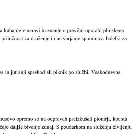
 kuhanje v naravi in znanje o pravilni uporabi plinskega
 priložnost za druženje in ustvarjanje spominov. Izdelki za
va in jutranji sprehod ali piknik po službi. Vsakodnevna
usovo opremo so na odpravah preizkušali pionirji, kot sta
ajo daljše bivanje zunaj. S poudarkom na služenju življenju