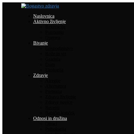
Naslovnica
Aktivno življenje
Rekreacija
Potepanja
Oprema
Bivanje
Gospodinjstvo
Rože in vrt
Gradnja
Dom
Ekologija
Zdravje
Alergije
Alternativa
Prehrana
Zdravo življenje
Zdrave novice
Recepti
Babičin kotiček
Odnosi in družina
Otroci
Psihologija