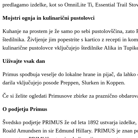
predlagamo izdelke, kot so OmniLite Ti, Essential Trail Sto
Mojstri ognja in kulinarični pustolovci
Kuhanje na prostem je že samo po sebi pustolovščina, zato 
štedilnika. Življenje jim popestrite s kartico z recepti in 
kulinarične pustolovce vključujejo štedilnike Alika in Tupik
Uživajte vsak dan
Primus spodbuja veselje do lokalne hrane in pijač, da lahko 
darila vključujejo posode Preppen, Slurken in Koppen.
Če si želite ogledati Primusove zbirke za praznično obdarov
O podjetju Primus
Švedsko podjetje PRIMUS že od leta 1892 ustvarja izdelke, 
Roald Amundsen in sir Edmund Hillary. PRIMUS je znan po za