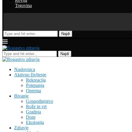
Revija
Trgovina
Najdi
Najdi
Naslovnica
Aktivno življenje
Rekreacija
Potepanja
Oprema
Bivanje
Gospodinjstvo
Rože in vrt
Gradnja
Dom
Ekologija
Zdravje