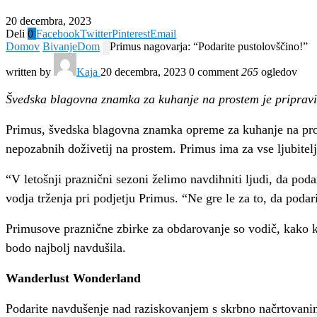
20 decembra, 2023
Deli
0
Facebook
Twitter
Pinterest
Email
Domov
Bivanje
Dom
Primus nagovarja: “Podarite pustolovščino!”
written by
Kaja
20 decembra, 2023
0 comment
265
ogledov
Švedska blagovna znamka za kuhanje na prostem je pripravil
Primus, švedska blagovna znamka opreme za kuhanje na proste
nepozabnih doživetij na prostem. Primus ima za vse ljubitel
“V letošnji praznični sezoni želimo navdihniti ljudi, da pod
vodja trženja pri podjetju Primus. “Ne gre le za to, da podar
Primusove praznične zbirke za obdarovanje so vodič, kako kar
bodo najbolj navdušila.
Wanderlust Wonderland
Podarite navdušenje nad raziskovanjem s skrbno načrtovanim