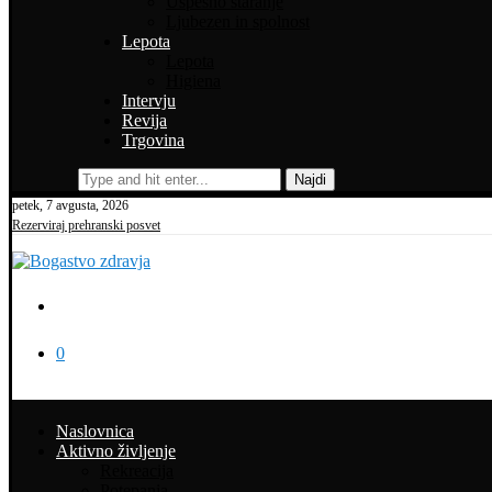
Uspešno staranje
Ljubezen in spolnost
Lepota
Lepota
Higiena
Intervju
Revija
Trgovina
Najdi
petek, 7 avgusta, 2026
Rezerviraj prehranski posvet
0
Naslovnica
Aktivno življenje
Rekreacija
Potepanja