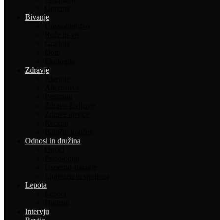
Oprema
Bivanje
Gospodinjstvo
Rože in vrt
Gradnja
Dom
Ekologija
Zdravje
Alergije
Alternativa
Prehrana
Zdravo življenje
Zdrave novice
Recepti
Babičin kotiček
Odnosi in družina
Otroci
Psihologija
Uspešno staranje
Ljubezen in spolnost
Lepota
Lepota
Higiena
Intervju