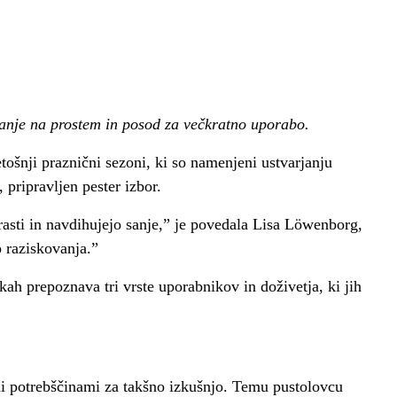
hanje na prostem in posod za večkratno uporabo.
ošnji praznični sezoni, ki so namenjeni ustvarjanju
pripravljen pester izbor.
trasti in navdihujejo sanje,” je povedala Lisa Löwenborg,
o raziskovanja.”
kah prepoznava tri vrste uporabnikov in doživetja, ki jih
mi potrebščinami za takšno izkušnjo. Temu pustolovcu