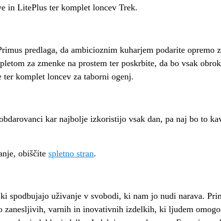
ve in LitePlus ter komplet loncev Trek.
Primus predlaga, da ambicioznim kuharjem podarite opremo za
kompletom za zmenke na prostem ter poskrbite, da bo vsak obrok
e ter komplet loncev za taborni ogenj.
obdarovanci kar najbolje izkoristijo vsak dan, pa naj bo to ka
anje, obiščite
spletno stran
.
ki spodbujajo uživanje v svobodi, ki nam jo nudi narava. Prim
nesljivih, varnih in inovativnih izdelkih, ki ljudem omogoč