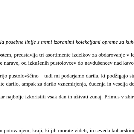
a posebne linije s tremi izbranimi kolekcijami opreme za ku
m, predstavlja tri asortimente izdelkov za obdarovanje v let
je narave, od izkušenih pustolovcev do navdušencev nad kavo, 
arijo pustolovščino – tudi mi podarjamo darila, ki podžigajo s
ite darilo, ampak za darilo vznemirjenja, čudenja in veselja d
 najbolje izkoristiti vsak dan in uživati zunaj. Primus v zbir
 potovanjem, kraji, ki jih morate videti, in seveda kuharski