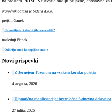
na prostem PRIMUS ustvarja okolju prijazne, enostavne za u
Naročnik oglasa je Sidera d.o.o
.
prejšni članek
Razmišljate, kako bi jih razveselili?
naslednji članek
Odkrijte moč konopljine smole
Novi prispevki
Z Jernejem Tozonom na vsakem koraku poletja
4 avgusta, 2026
Hipnotična manifestacija: brezplačna 3-dnevna delavnica
27 julija, 2026