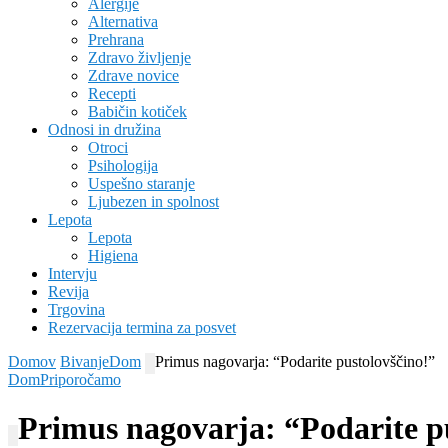
Alergije
Alternativa
Prehrana
Zdravo življenje
Zdrave novice
Recepti
Babičin kotiček
Odnosi in družina
Otroci
Psihologija
Uspešno staranje
Ljubezen in spolnost
Lepota
Lepota
Higiena
Intervju
Revija
Trgovina
Rezervacija termina za posvet
Domov
Bivanje
Dom
Primus nagovarja: “Podarite pustolovščino!”
Dom
Priporočamo
Primus nagovarja: “Podarite p