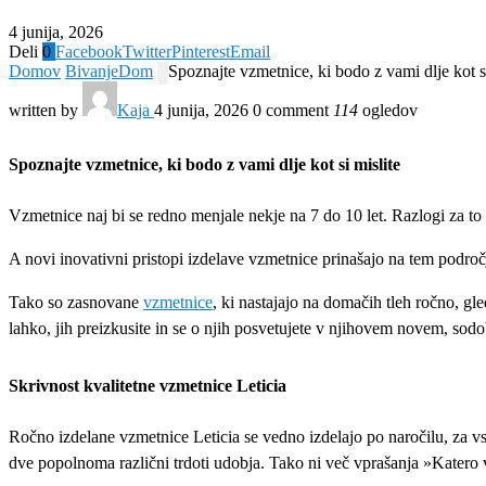
4 junija, 2026
Deli
0
Facebook
Twitter
Pinterest
Email
Domov
Bivanje
Dom
Spoznajte vzmetnice, ki bodo z vami dlje kot si
written by
Kaja
4 junija, 2026
0 comment
114
ogledov
Spoznajte vzmetnice, ki bodo z vami dlje kot si mislite
Vzmetnice naj bi se redno menjale nekje na 7 do 10 let. Razlogi za to
A novi inovativni pristopi izdelave vzmetnice prinašajo na tem področj
Tako so zasnovane
vzmetnice
, ki nastajajo na domačih tleh ročno, g
lahko, jih preizkusite in se o njih posvetujete v njihovem novem, s
Skrivnost kvalitetne vzmetnice Leticia
Ročno izdelane vzmetnice Leticia se vedno izdelajo po naročilu, za v
dve popolnoma različni trdoti udobja. Tako ni več vprašanja »Katero 