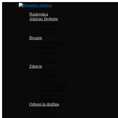
Naslovnica
Aktivno življenje
Rekreacija
Potepanja
Oprema
Bivanje
Gospodinjstvo
Rože in vrt
Gradnja
Dom
Ekologija
Zdravje
Alergije
Alternativa
Prehrana
Zdravo življenje
Zdrave novice
Recepti
Babičin kotiček
Odnosi in družina
Otroci
Psihologija