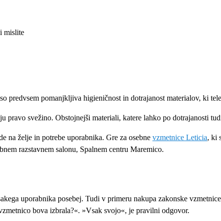
 mislite
 so predvsem pomanjkljiva higieničnost in dotrajanost materialov, ki te
u pravo svežino. Obstojnejši materiali, katere lahko po dotrajanosti tud
lede na želje in potrebe uporabnika. Gre za osebne
vzmetnice Leticia
, ki
odobnem razstavnem salonu, Spalnem centru Maremico.
sakega uporabnika posebej. Tudi v primeru nakupa zakonske vzmetnice, k
vzmetnico bova izbrala?«. »Vsak svojo«, je pravilni odgovor.