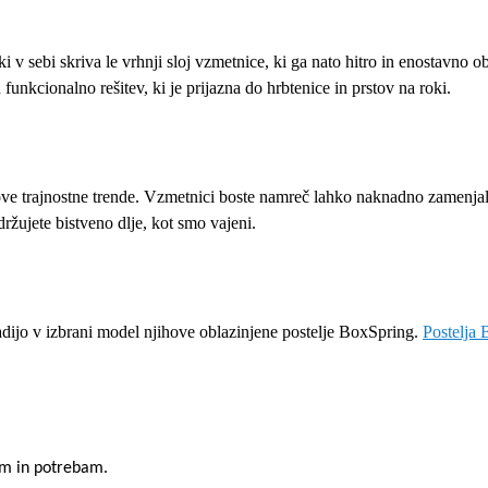
ki v sebi skriva le vrhnji sloj vzmetnice, ki ga nato hitro in enostavno 
 funkcionalno rešitev, ki je prijazna do hrbtenice in prstov na roki.
ve trajnostne trende. Vzmetnici boste namreč lahko naknadno zamenjali d
ržujete bistveno dlje, kot smo vajeni.
adijo v izbrani model njihove oblazinjene postelje BoxSpring.
Postelja
am in potrebam.