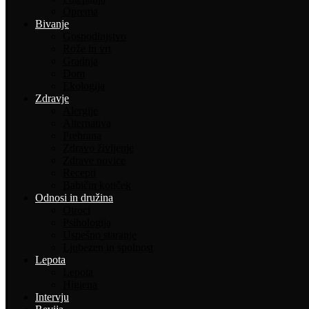
Oprema
Bivanje
Gospodinjstvo
Rože in vrt
Gradnja
Dom
Ekologija
Zdravje
Alergije
Alternativa
Prehrana
Zdravo življenje
Zdrave novice
Recepti
Babičin kotiček
Odnosi in družina
Otroci
Psihologija
Uspešno staranje
Ljubezen in spolnost
Lepota
Lepota
Higiena
Intervju