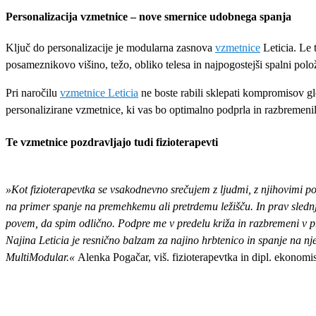
Personalizacija vzmetnice – nove smernice udobnega spanja
Ključ do personalizacije je modularna zasnova
vzmetnice
Leticia. Le 
posameznikovo višino, težo, obliko telesa in najpogostejši spalni pol
Pri naročilu
vzmetnice Leticia
ne boste rabili sklepati kompromisov gl
personalizirane vzmetnice, ki vas bo optimalno podprla in razbremenil
Te vzmetnice pozdravljajo tudi fizioterapevti
»Kot fizioterapevtka se vsakodnevno srečujem z ljudmi, z njihovimi po
na primer spanje na premehkemu ali pretrdemu ležišču. In prav slednje
povem, da spim odlično. Podpre me v predelu križa in razbremeni v p
Najina Leticia je resnično balzam za najino hrbtenico in spanje na nje
MultiModular.«
Alenka Pogačar, viš. fizioterapevtka in dipl. ekonomi