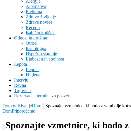
Alergije
Alternativa
Prehrana
Zdravo življenje
Zdrave novice
Recepti
Babičin kotiček
Odnosi in družina
Otroci
Psihologija
Uspešno staranje
Ljubezen in spolnost
Lepota
Lepota
Higiena
Intervju
Revija
Trgovina
Rezervacija termina za posvet
Domov
Bivanje
Dom
Spoznajte vzmetnice, ki bodo z vami dlje kot si
Dom
Priporočamo
Spoznajte vzmetnice, ki bodo z v