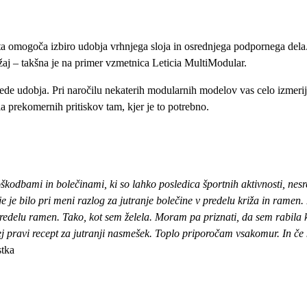
ta omogoča izbiro udobja vrhnjega sloja in osrednjega podpornega dela. 
ožaj – takšna je na primer vzmetnica Leticia MultiModular.
ede udobja. Pri naročilu nekaterih modularnih modelov vas celo izmerijo
a prekomernih pritiskov tam, kjer je to potrebno.
škodbami in bolečinami, ki so lahko posledica športnih aktivnosti, nesr
 je bilo pri meni razlog za jutranje bolečine v predelu križa in ramen.
redelu ramen. Tako, kot sem želela. Moram pa priznati, da sem rabila 
j pravi recept za jutranji nasmešek. Toplo priporočam vsakomur. In če k
stka