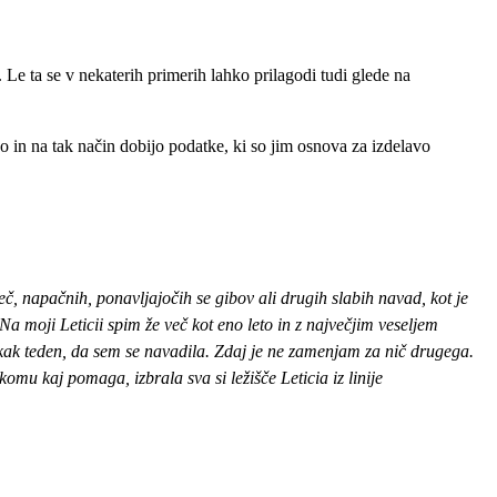
Le ta se v nekaterih primerih lahko prilagodi tudi glede na
 in na tak način dobijo podatke, ki so jim osnova za izdelavo
eč, napačnih, ponavljajočih se gibov ali drugih slabih navad, kot je
Na moji Leticii spim že več kot eno leto in z največjim veseljem
kak teden, da sem se navadila. Zdaj je ne zamenjam za nič drugega.
omu kaj pomaga, izbrala sva si ležišče Leticia iz linije