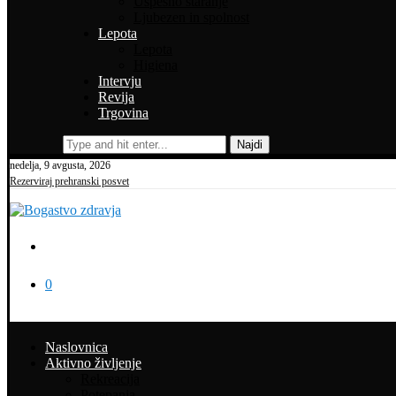
Uspešno staranje
Ljubezen in spolnost
Lepota
Lepota
Higiena
Intervju
Revija
Trgovina
Najdi
nedelja, 9 avgusta, 2026
Rezerviraj prehranski posvet
0
Naslovnica
Aktivno življenje
Rekreacija
Potepanja