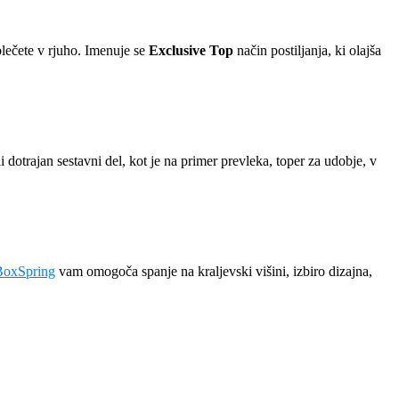
oblečete v rjuho. Imenuje se
Exclusive Top
način postiljanja, ki olajša
otrajan sestavni del, kot je na primer prevleka, toper za udobje, v
 BoxSpring
vam omogoča spanje na kraljevski višini, izbiro dizajna,