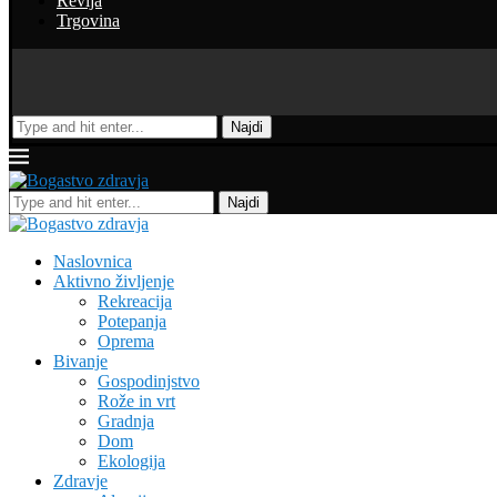
Revija
Trgovina
Najdi
Najdi
Naslovnica
Aktivno življenje
Rekreacija
Potepanja
Oprema
Bivanje
Gospodinjstvo
Rože in vrt
Gradnja
Dom
Ekologija
Zdravje