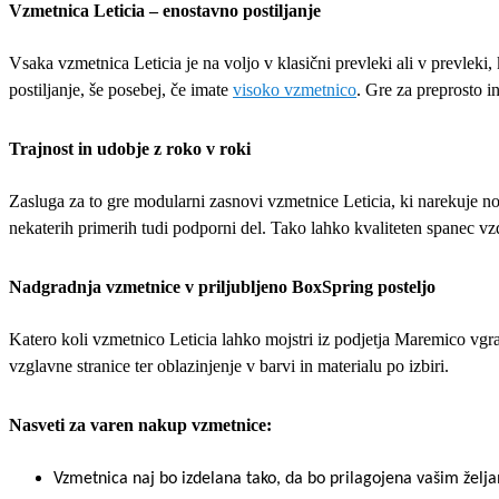
Vzmetnica Leticia – enostavno postiljanje
Vsaka vzmetnica Leticia je na voljo v klasični prevleki ali v prevleki, 
postiljanje, še posebej, če imate
visoko vzmetnico
. Gre za preprosto in
Trajnost in udobje z roko v roki
Zasluga za to gre modularni zasnovi vzmetnice Leticia, ki narekuje no
nekaterih primerih tudi podporni del. Tako lahko kvaliteten spanec vzd
Nadgradnja vzmetnice v priljubljeno BoxSpring posteljo
Katero koli vzmetnico Leticia lahko mojstri iz podjetja Maremico vgr
vzglavne stranice ter oblazinjenje v barvi in materialu po izbiri.
Nasveti za varen nakup vzmetnice:
Vzmetnica naj bo izdelana tako, da bo prilagojena vašim želj