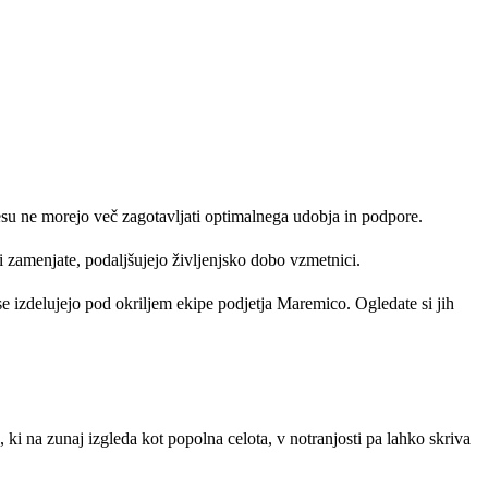
lesu ne morejo več zagotavljati optimalnega udobja in podpore.
i zamenjate, podaljšujejo življenjsko dobo vzmetnici.
 se izdelujejo pod okriljem ekipe podjetja Maremico. Ogledate si jih
i na zunaj izgleda kot popolna celota, v notranjosti pa lahko skriva