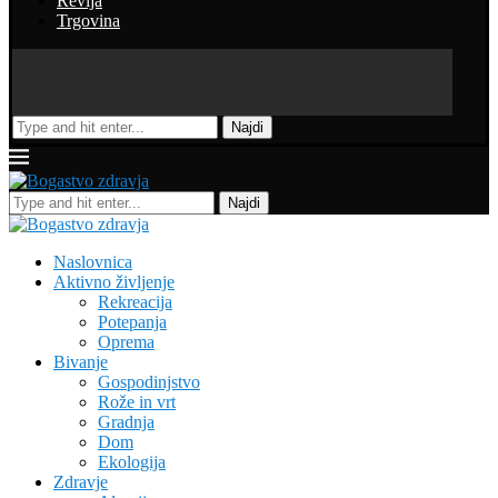
Revija
Trgovina
Najdi
Najdi
Naslovnica
Aktivno življenje
Rekreacija
Potepanja
Oprema
Bivanje
Gospodinjstvo
Rože in vrt
Gradnja
Dom
Ekologija
Zdravje