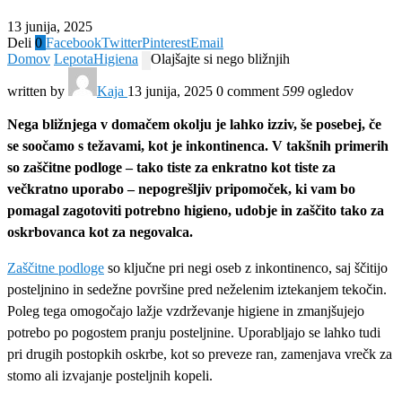
13 junija, 2025
Deli
0
Facebook
Twitter
Pinterest
Email
Domov
Lepota
Higiena
Olajšajte si nego bližnjih
written by
Kaja
13 junija, 2025
0 comment
599
ogledov
Nega bližnjega v domačem okolju je lahko izziv, še posebej, če
se soočamo s težavami, kot je inkontinenca. V takšnih primerih
so zaščitne podloge – tako tiste za enkratno kot tiste za
večkratno uporabo – nepogrešljiv pripomoček, ki vam bo
pomagal zagotoviti potrebno higieno, udobje in zaščito tako za
oskrbovanca kot za negovalca.
Zaščitne podloge
so ključne pri negi oseb z inkontinenco, saj ščitijo
posteljnino in sedežne površine pred neželenim iztekanjem tekočin.
Poleg tega omogočajo lažje vzdrževanje higiene in zmanjšujejo
potrebo po pogostem pranju posteljnine. Uporabljajo se lahko tudi
pri drugih postopkih oskrbe, kot so preveze ran, zamenjava vrečk za
stomo ali izvajanje posteljnih kopeli.