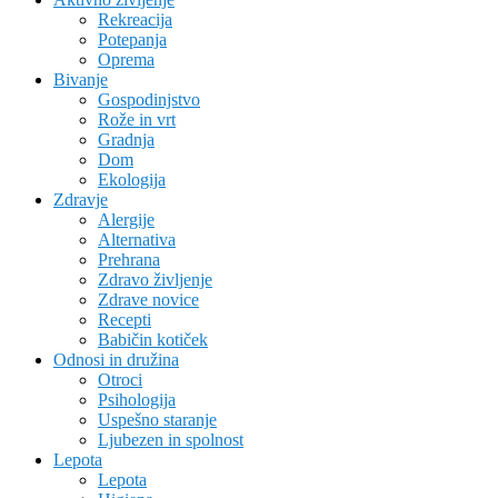
Rekreacija
Potepanja
Oprema
Bivanje
Gospodinjstvo
Rože in vrt
Gradnja
Dom
Ekologija
Zdravje
Alergije
Alternativa
Prehrana
Zdravo življenje
Zdrave novice
Recepti
Babičin kotiček
Odnosi in družina
Otroci
Psihologija
Uspešno staranje
Ljubezen in spolnost
Lepota
Lepota