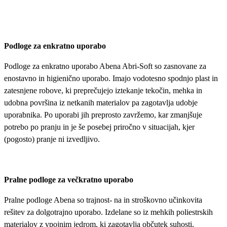
Podloge za enkratno
uporabo
Podloge za enkratno uporabo Abena Abri-Soft so zasnovane za
enostavno in higienično uporabo. Imajo vodotesno spodnjo plast in
zatesnjene robove, ki preprečujejo iztekanje tekočin, mehka in
udobna površina iz netkanih materialov pa zagotavlja udobje
uporabnika. Po uporabi jih preprosto zavržemo, kar zmanjšuje
potrebo po pranju in je še posebej priročno v situacijah, kjer
(pogosto) pranje ni izvedljivo.
Pralne podloge za večkratno uporabo
Pralne podloge Abena so trajnost- na in stroškovno učinkovita
rešitev za dolgotrajno uporabo. Izdelane so iz mehkih poliestrskih
materialov z vpojnim jedrom, ki zagotavlja občutek suhosti.