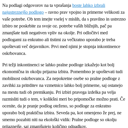
Na podlagi odgovorov na ta vprašanja
boste lahko izbrali
najustreznejšo podlogo
– ravno prav vpojno in primerne velikosti za
vaše potrebe. Ob tem imejte vselej v mislih, da s pravilno in ustrezno
izbiro ne poskrbite za svoje oz. potrebe vaših bližnjih, pač pa
zmanjšate tudi negativen vpliv na okolje. Pri odločitvi med
podlogami za enkratno ali tistimi za večkratno uporabo je treba
upoštevati več dejavnikov. Prvi med njimi je stopnja inkontinence
oskrbovanca.
Pri težji inkontinenci se lahko pralne podloge izkažejo kot bolj
ekonomična in okolju prijazna izbira. Pomembno je upoštevati tudi
mobilnost oskrbovanca. Za nepokretne osebe so pralne podloge z
zavihki za pritrditev na vzmetnico lahko bolj primerne, saj ostanejo
na mestu tudi ob premikanju. Pri izbiri pravega izdelka pa velja
razmisliti tudi o tem, v kolikšni meri bo pripomočke možno prati. Če
ocenite, da je pranje podlog oteženo, so podloge za enkratno
uporabo bolj praktična izbira. Seveda pa, kot omenjeno že prej, ne
smemo pozabiti niti na ekološki vidik: Pralne podloge so okolju
prijaznejše, saj zmanjšujejo količino odpadkov.