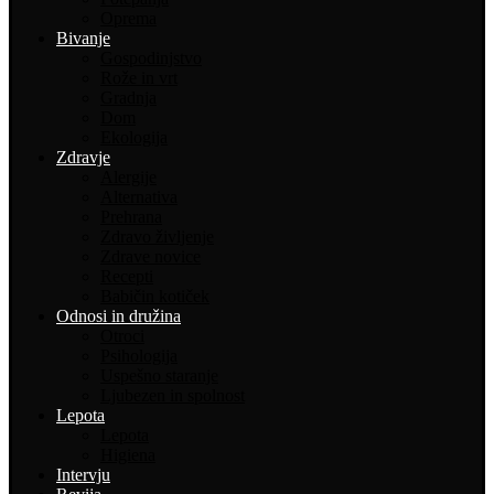
Oprema
Bivanje
Gospodinjstvo
Rože in vrt
Gradnja
Dom
Ekologija
Zdravje
Alergije
Alternativa
Prehrana
Zdravo življenje
Zdrave novice
Recepti
Babičin kotiček
Odnosi in družina
Otroci
Psihologija
Uspešno staranje
Ljubezen in spolnost
Lepota
Lepota
Higiena
Intervju