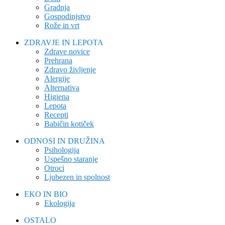
Gradnja
Gospodinjstvo
Rože in vrt
ZDRAVJE IN LEPOTA
Zdrave novice
Prehrana
Zdravo življenje
Alergije
Alternativa
Higiena
Lepota
Recepti
Babičin kotiček
ODNOSI IN DRUŽINA
Psihologija
Uspešno staranje
Otroci
Ljubezen in spolnost
EKO IN BIO
Ekologija
OSTALO