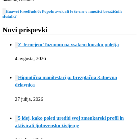
Huawei FreeBuds 6: Popoln zvok ali le še ene v množici brezžičnih
slušalk?
Novi prispevki
Z Jernejem Tozonom na vsakem koraku poletja
4 avgusta, 2026
Hipnotična manifestacija: brezplačna 3-dnevna
delavnica
27 julija, 2026
5 idej, kako poleti urediti svoj zmenkarski profil in
aktivirati ljubezensko življenje