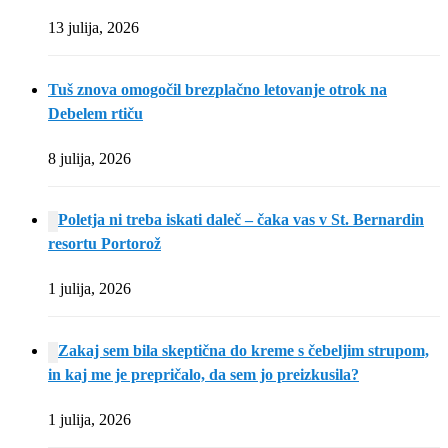
13 julija, 2026
Tuš znova omogočil brezplačno letovanje otrok na
Debelem rtiču
8 julija, 2026
Poletja ni treba iskati daleč – čaka vas v St. Bernardin
resortu Portorož
1 julija, 2026
Zakaj sem bila skeptična do kreme s čebeljim strupom,
in kaj me je prepričalo, da sem jo preizkusila?
1 julija, 2026