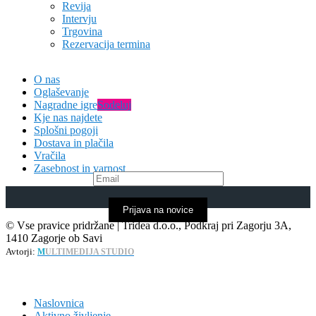
Revija
Intervju
Trgovina
Rezervacija termina
O nas
Oglaševanje
Nagradne igre
Sodeluj
Kje nas najdete
Splošni pogoji
Dostava in plačila
Vračila
Zasebnost in varnost
Prijava na novice
© Vse pravice pridržane | Tridea d.o.o., Podkraj pri Zagorju 3A,
1410 Zagorje ob Savi
Avtorji:
M
ULTIMEDIJA STUDIO
Naslovnica
Aktivno življenje