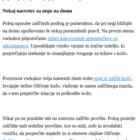
Nekaj nasvetov za nego na domu
Poleg uporabe zaščitnih podlog je pomembno, da pri negi bližnjih
na domu upoštevamo še nekaj pomembnih pravil. Na prvem mestu
vsekakor priporočamo
izbiro kakovostnih pripomočkov za
inkontinenco
. Uporabljajte visoko vpojne in zračne izdelke, ki
preprečujejo iztekanje in zmanjšujejo tveganje za težave s kožo.
Pozornost vsekakor velja nameniti zlasti redni
negi in zaščiti kože
.
Izvajajte nežno čiščenje kože, vlaženje in nanos zaščitnega mazila,
da s tem preprečite iritacije in poškodbe kože.
Nikar pa ne pozabite niti na ustrezno zaščito površin. Poleg postelje
zaščitite tudi sedežne površine, kot so stoli, zofe in invalidski
vozički, da preprečite madeže in si obenem olajšate čiščenje.