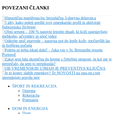
POVEZANI ČLANKI
Hipnotična manifestacija: brezplačna 3-dnevna delavnica
5 idej, kako poleti urediti svoj zmenkarski profil in aktivirati
ljubezensko življenje
Oljni serumi – 100 % naravni lepotni rituali, ki koži zagotavljajo
mehkobo, učvrstitev in sijoč videz
Odkrijte moč ajurvede – naravna pot do lepše kože, močnejših las
in boljšega počutja
Poletja ni treba iskati daleč – čaka vas v St. Bernardin resortu
Portorož
Zakaj sem bila skeptična do kreme s čebeljim strupom, in kaj me je
prepričalo, da sem jo preizkusila?
OB VREMENSKIH UJMAH JE PREVENTIVA KLJUČNA
Je to konec slabih zmenkov? Te NOVOSTI na ona-on.com
spreminjajo pravila igre
ŠPORT IN REKREACIJA
Oprema
Rekeracija
Potepanja
DOM IN ENERGIJA
Dom