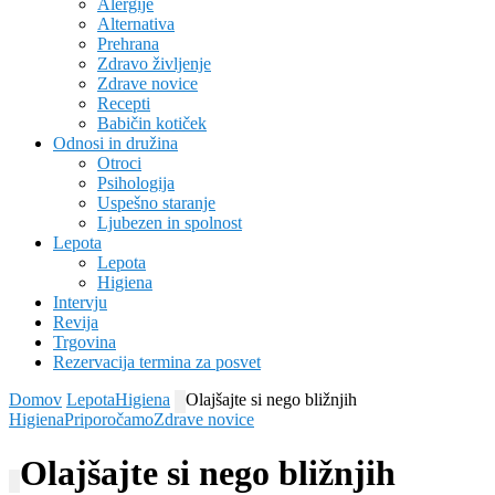
Alergije
Alternativa
Prehrana
Zdravo življenje
Zdrave novice
Recepti
Babičin kotiček
Odnosi in družina
Otroci
Psihologija
Uspešno staranje
Ljubezen in spolnost
Lepota
Lepota
Higiena
Intervju
Revija
Trgovina
Rezervacija termina za posvet
Domov
Lepota
Higiena
Olajšajte si nego bližnjih
Higiena
Priporočamo
Zdrave novice
Olajšajte si nego bližnjih