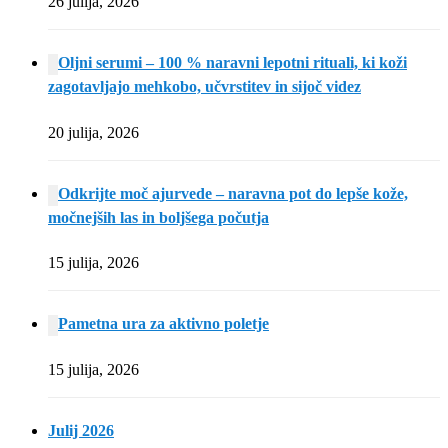
26 julija, 2026
Oljni serumi – 100 % naravni lepotni rituali, ki koži
zagotavljajo mehkobo, učvrstitev in sijoč videz
20 julija, 2026
Odkrijte moč ajurvede – naravna pot do lepše kože,
močnejših las in boljšega počutja
15 julija, 2026
Pametna ura za aktivno poletje
15 julija, 2026
Julij 2026