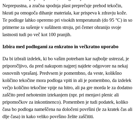
Neprepustna, a zračna spodnja plast preprečuje prehod tekočin,
hkrati pa omogoča dihanje materiala, kar prispeva k zdravju kože.
Te podloge lahko operemo pri visokih temperaturah (do 95 °C) in so
primerne za sušenje v sušilnem stroju, pri čemer ohranijo svoje
lastnosti tudi po več kot 100 pranjih.
Izbira med podlogami za enkratno in večkratno uporabo
Da bi izbrali izdelek, ki bo vašim potrebam kar najbolje ustrezal, je
priporočljivo, da pred nakupom najprej najdete odgovore na nekaj
osnovnih vprašanj. Predvsem je pomembno, da veste, kolikšno
količino tekočine mora podloga vpiti in ali je pomembno, da izdelek
večjo količino tekočine vpije na hitro, ali pa gre morda le za dodatno
zaščito pred nehotenim iztekanjem (npr. pri menjavi plenic ali
pripomočkov za inkontinenco). Pomemben je tudi podatek, koliko
časa bo podloga nameščena na določeni površini (le za kratek čas ali
dlje časa) in kako veliko površino želite zaščititi.