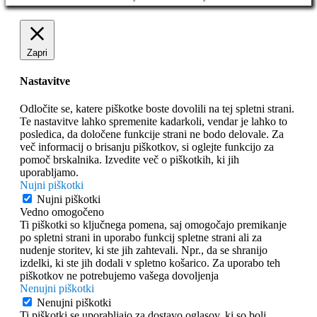
Zapri
Nastavitve
Odločite se, katere piškotke boste dovolili na tej spletni strani.
Te nastavitve lahko spremenite kadarkoli, vendar je lahko to
posledica, da določene funkcije strani ne bodo delovale. Za
več informacij o brisanju piškotkov, si oglejte funkcijo za
pomoč brskalnika. Izvedite več o piškotkih, ki jih
uporabljamo.
Nujni piškotki
Nujni piškotki
Vedno omogočeno
Ti piškotki so ključnega pomena, saj omogočajo premikanje
po spletni strani in uporabo funkcij spletne strani ali za
nudenje storitev, ki ste jih zahtevali. Npr., da se shranijo
izdelki, ki ste jih dodali v spletno košarico. Za uporabo teh
piškotkov ne potrebujemo vašega dovoljenja
Nenujni piškotki
Nenujni piškotki
Ti piškotki se uporabljajo za dostavo oglasov, ki so bolj