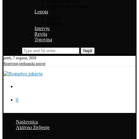
Uspešno staranje
Ljubezen in spolnost
Lepota
Lepota
Higiena
Intervju
Revija
Trgovina
Najdi
petek, 7 avgusta, 2026
Rezerviraj prehranski posvet
0
Naslovnica
Aktivno življenje
Rekreacija
Potepanja