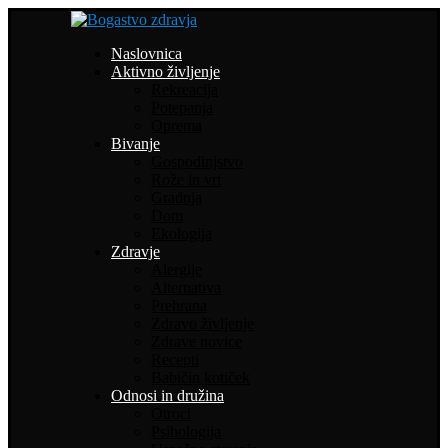
Naslovnica
Aktivno življenje
Rekreacija
Potepanja
Oprema
Bivanje
Gospodinjstvo
Rože in vrt
Gradnja
Dom
Ekologija
Zdravje
Alergije
Alternativa
Prehrana
Zdravo življenje
Zdrave novice
Recepti
Babičin kotiček
Odnosi in družina
Otroci
Psihologija