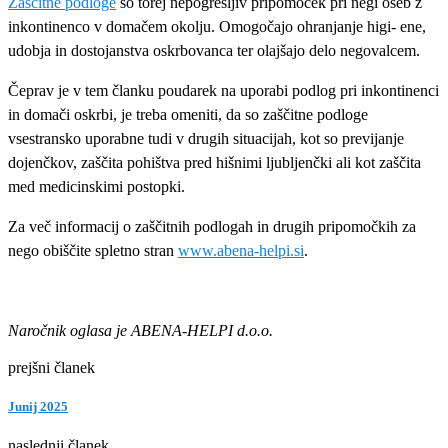
Zaščitne podloge
so torej nepogrešljiv pripomoček pri negi oseb z
inkontinenco v domačem okolju. Omogočajo ohranjanje higi- ene,
udobja in dostojanstva oskrbovanca ter olajšajo delo negovalcem.
Čeprav je v tem članku poudarek na uporabi podlog pri inkontinenci
in domači oskrbi, je treba omeniti, da so zaščitne podloge
vsestransko uporabne tudi v drugih situacijah, kot so previjanje
dojenčkov, zaščita pohištva pred hišnimi ljubljenčki ali kot zaščita
med medicinskimi postopki.
Za več informacij o zaščitnih podlogah in drugih pripomočkih za
nego obiščite spletno stran
www.abena-helpi.si
.
Naročnik oglasa je
ABENA-HELPI d.o.o.
prejšni članek
Junij 2025
naslednji članek