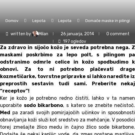
Domov
Lepota
Lepota
Domače maske in pilingi
written by
Milan
26 januarja, 2014
0 comment
197
ogledov
Za zdravo in sijočo kožo je seveda potrebna nega. Z
maskami poskrbimo za lepo polt, s pilingom pa
odstranimo odmrle celice in kožo spodbudimo k
obnovi. Za to ni potrebno plačevati drage
kozmetičarke, tovrstne pripravke si lahko naredite iz
preprostih sestavin tudi sami. Preberite nekaj
“receptov”!
Ker je kožo je potrebno redno čistiti, lahko v ta namen
uporabite
sodo bikarbono
, s katero se znebite nečistoč
Med
pa zaradi svojih pomirjajočih učinkov in sposobnosti
obnavljanja koži služi kot sredstvo za mehčanje. V posodici
torej zmešajte žlico medu in čajno žlico sode bikarbone.
Dodajte še nekaj kapljic vode, da zmes postane mazljiva.