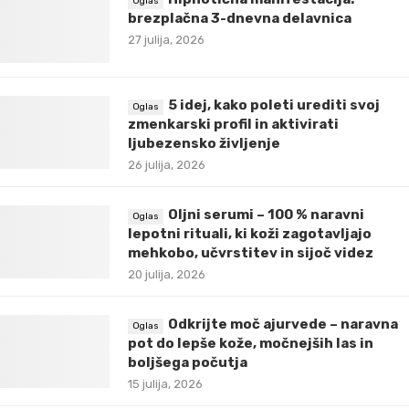
brezplačna 3-dnevna delavnica
27 julija, 2026
5 idej, kako poleti urediti svoj
zmenkarski profil in aktivirati
ljubezensko življenje
26 julija, 2026
Oljni serumi – 100 % naravni
lepotni rituali, ki koži zagotavljajo
mehkobo, učvrstitev in sijoč videz
20 julija, 2026
Odkrijte moč ajurvede – naravna
pot do lepše kože, močnejših las in
boljšega počutja
15 julija, 2026