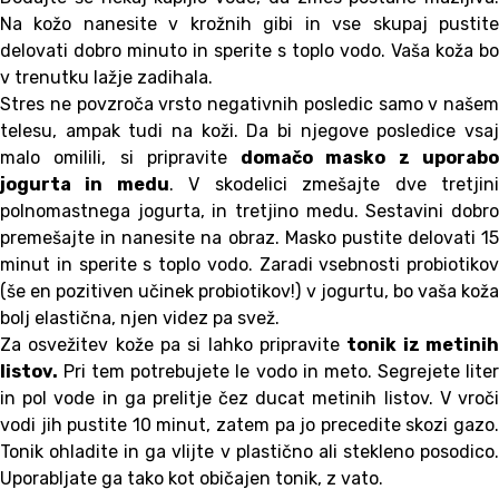
Na kožo nanesite v krožnih gibi in vse skupaj pustite
delovati dobro minuto in sperite s toplo vodo. Vaša koža bo
v trenutku lažje zadihala.
Stres ne povzroča vrsto negativnih posledic samo v našem
telesu, ampak tudi na koži. Da bi njegove posledice vsaj
malo omilili, si pripravite
domačo masko z uporab
jogurta in medu
. V skodelici zmešajte dve tretjin
polnomastnega jogurta, in tretjino medu. Sestavini dobro
premešajte in nanesite na obraz. Masko pustite delovati 15
minut in sperite s toplo vodo. Zaradi vsebnosti probiotikov
(še en pozitiven učinek probiotikov!) v jogurtu, bo vaša koža
bolj elastična, njen videz pa svež.
Za osvežitev kože pa si lahko pripravite
tonik iz metini
listov.
Pri tem potrebujete le vodo in meto. Segrejete liter
in pol vode in ga prelitje čez ducat metinih listov. V vroči
vodi jih pustite 10 minut, zatem pa jo precedite skozi gazo.
Tonik ohladite in ga vlijte v plastično ali stekleno posodico.
Uporabljate ga tako kot običajen tonik, z vato.