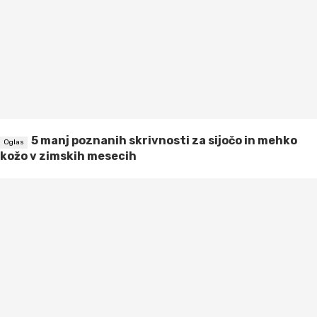
5 manj poznanih skrivnosti za sijočo in mehko
kožo v zimskih mesecih