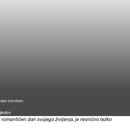
i dan čaroben
ledov
lj romantičen dan svojega življenja, je resnično težko