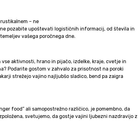
rustikalnem – ne
ne pozabite upoštevati logističnih informacij, od števila in
vi temeljev vašega poročnega dne.
e aktivnosti, hrano in pijačo, izdelke, kraje, cvetje in
kana? Podarite gostom v zahvalo za prisotnost na poroki
karji strežejo vajino najljubšo sladico, bend pa zaigra
inger food” ali samopostrežno različico, je pomembno, da
zpoložena, svetujemo, da gostje vajini ljubezni nazdravijo z