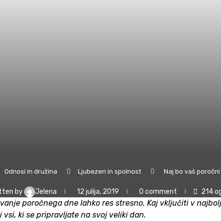
Odnosi in družina
Ljubezen in spolnost
Naj bo vaš poročn
tten by
Jelena
12 julija, 2019
0 comment
214
og
rtovanje poročnega dne lahko res stresno.
Kaj vključiti v najbo
 vsi, ki se pripravljate na svoj veliki dan.