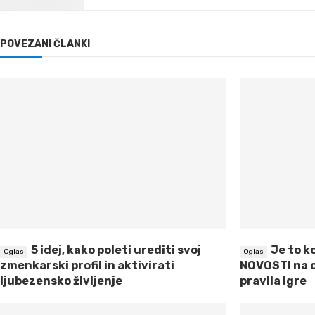
POVEZANI ČLANKI
5 idej, kako poleti urediti svoj
Je to k
zmenkarski profil in aktivirati
NOVOSTI na 
ljubezensko življenje
pravila igre