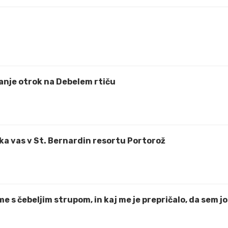
anje otrok na Debelem rtiču
čaka vas v St. Bernardin resortu Portorož
e s čebeljim strupom, in kaj me je prepričalo, da sem jo