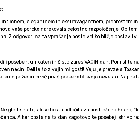
e:
 intimnem, elegantnem in ekstravagantnem, preprostem in 
asnova vaše poroke narekovala celostno razpoloženje. Ob tem 
na. Z odgovori na ta vprašanja boste veliko bližje postavit
i poseben, unikaten in čisto zares VAJIN dan. Pomislite na vs
stven način. Delita to z vajinimi gosti! Vaju je prevzela Tos
aterim je ženin prvič prvič presenetil svojo nevesto. Naj nata
 glede na to, ali se bosta odločila za postreženo hrano, “f
očenca. A ker bosta na ta dan zagotovo še posebej iskrivo ra