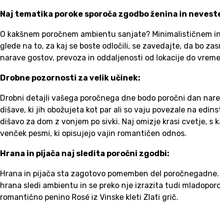
Naj tematika poroke sporoča zgodbo ženina in nevest
O kakšnem poročnem ambientu sanjate? Minimalističnem in
glede na to, za kaj se boste odločili, se zavedajte, da bo z
narave gostov, prevoza in oddaljenosti od lokacije do vreme
Drobne pozornosti za velik učinek:
Drobni detajli vašega poročnega dne bodo poročni dan naredil
dišave, ki jih obožujeta kot par ali so vaju povezale na edin
dišavo za dom z vonjem po sivki. Naj omizje krasi cvetje, s k
venček pesmi, ki opisujejo vajin romantičen odnos.
Hrana in pijača naj sledita poročni zgodbi:
Hrana in pijača sta zagotovo pomemben del poročnegadne. Ne
hrana sledi ambientu in se preko nje izrazita tudi mladopor
romantično penino Rosé iz Vinske kleti Zlati grič.