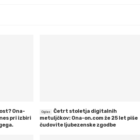
lost? Ona-
Četrt stoletja digitalnih
es pri izbiri
metuljčkov: Ona-on.com že 25 let piše
ugega.
čudovite ljubezenske zgodbe