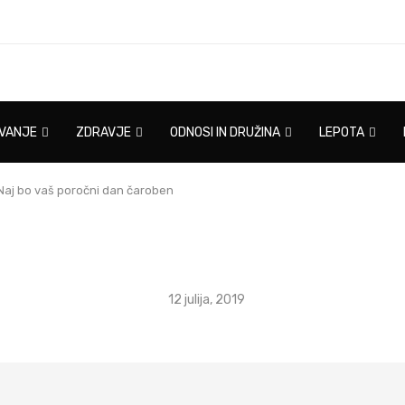
IVANJE
ZDRAVJE
ODNOSI IN DRUŽINA
LEPOTA
Naj bo vaš poročni dan čaroben
12 julija, 2019