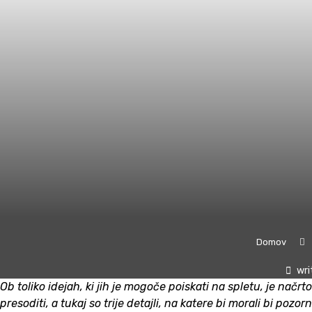
Domov
wri
Ob toliko idejah, ki jih je mogoče poiskati na spletu, je nač
presoditi, a tukaj so trije
detajli, na katere bi morali bi pozorni