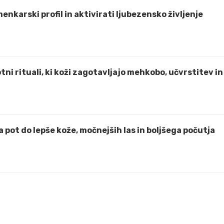
zmenkarski profil in aktivirati ljubezensko življenje
tni rituali, ki koži zagotavljajo mehkobo, učvrstitev in
 pot do lepše kože, močnejših las in boljšega počutja