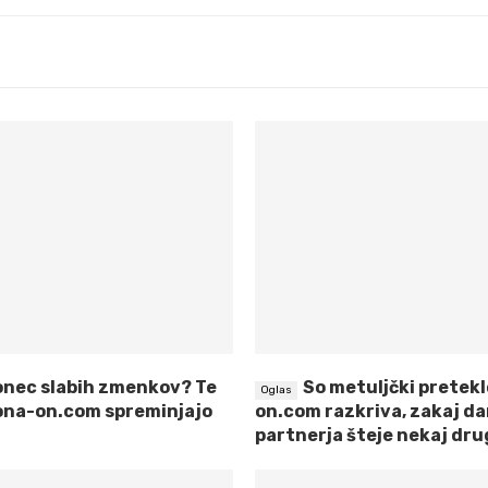
onec slabih zmenkov? Te
So metuljčki pretek
ona-on.com spreminjajo
on.com razkriva, zakaj dan
partnerja šteje nekaj dr