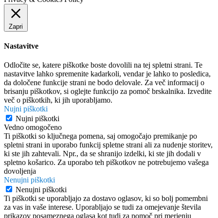
Zapri
Nastavitve
Odločite se, katere piškotke boste dovolili na tej spletni strani. Te
nastavitve lahko spremenite kadarkoli, vendar je lahko to posledica,
da določene funkcije strani ne bodo delovale. Za več informacij o
brisanju piškotkov, si oglejte funkcijo za pomoč brskalnika. Izvedite
več o piškotkih, ki jih uporabljamo.
Nujni piškotki
Nujni piškotki
Vedno omogočeno
Ti piškotki so ključnega pomena, saj omogočajo premikanje po
spletni strani in uporabo funkcij spletne strani ali za nudenje storitev,
ki ste jih zahtevali. Npr., da se shranijo izdelki, ki ste jih dodali v
spletno košarico. Za uporabo teh piškotkov ne potrebujemo vašega
dovoljenja
Nenujni piškotki
Nenujni piškotki
Ti piškotki se uporabljajo za dostavo oglasov, ki so bolj pomembni
za vas in vaše interese. Uporabljajo se tudi za omejevanje števila
prikazov posameznega oglasa kot tudi za pomoč pri merjenju