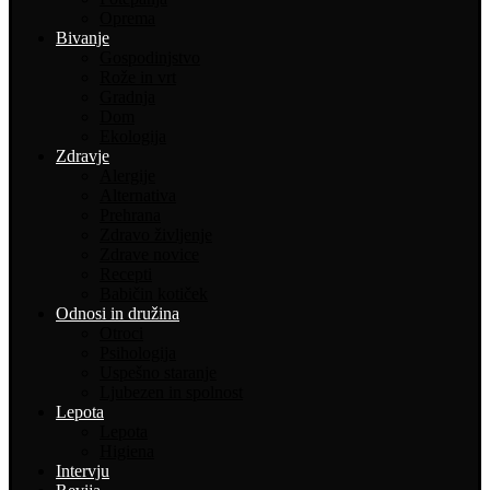
Oprema
Bivanje
Gospodinjstvo
Rože in vrt
Gradnja
Dom
Ekologija
Zdravje
Alergije
Alternativa
Prehrana
Zdravo življenje
Zdrave novice
Recepti
Babičin kotiček
Odnosi in družina
Otroci
Psihologija
Uspešno staranje
Ljubezen in spolnost
Lepota
Lepota
Higiena
Intervju