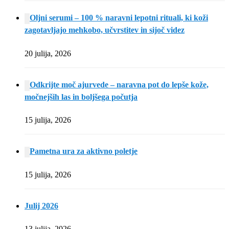
Oljni serumi – 100 % naravni lepotni rituali, ki koži
zagotavljajo mehkobo, učvrstitev in sijoč videz
20 julija, 2026
Odkrijte moč ajurvede – naravna pot do lepše kože,
močnejših las in boljšega počutja
15 julija, 2026
Pametna ura za aktivno poletje
15 julija, 2026
Julij 2026
13 julija, 2026