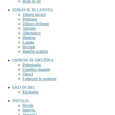
Rože in vrt
ZDRAVJE IN LEPOTA
Zdrave novice
Prehrana
Zdravo življenje
Alergije
Alternativa
Higiena
Lepota
Recepti
Babičin kotiček
ODNOSI IN DRUŽINA
Psihologija
Uspešno staranje
Otroci
Ljubezen in spolnost
EKO IN BIO
Ekologija
OSTALO
Revija
Intervju
Trgovina