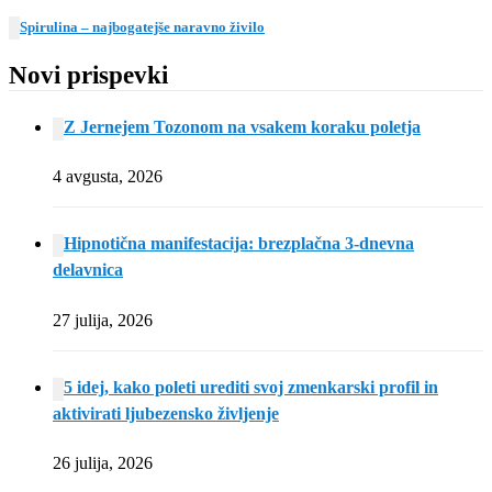
Spirulina – najbogatejše naravno živilo
Novi prispevki
Z Jernejem Tozonom na vsakem koraku poletja
4 avgusta, 2026
Hipnotična manifestacija: brezplačna 3-dnevna
delavnica
27 julija, 2026
5 idej, kako poleti urediti svoj zmenkarski profil in
aktivirati ljubezensko življenje
26 julija, 2026