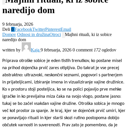
naredijo dom
9 februarja, 2026
Deli
0
Facebook
Twitter
Pinterest
Email
Domov
Odnosi in družina
Otroci
Majhni rituali, ki iz sobice
naredijo dom
written by
Kaja
9 februarja, 2026
0 comment
172
ogledov
Priprava otroške sobice je eden tistih trenutkov, ko postane misel
na prihod dojenčka prvič zares otipljiva. Do takrat je vse precej
abstraktno: ultrazvoki, neskončni seznami, pogovori s partnerjem
in prijateljicami, izbiranje imena in vizualiziranje vajine družinice.
Ko v prostoru stoji posteljica, ko se na polici pojavijo prve mehke
igračke in ko previjalna miza čaka na svojo vlogo, postane jasno:
tukaj se bo začel vsakdan vajine družine. Otroška sobica je mnogo
več kot prostor za spanje. Je kraj, kjer se dojenček prvič umiri, kjer
se ponavljajo rituali in kjer starši skozi rutino postopoma dobijo
občutek varnosti in suverenosti. Prav zato je pomembno, da je