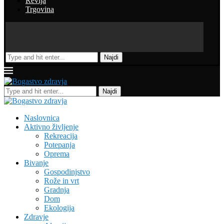
Revija
Trgovina
Najdi
Najdi
Naslovnica
Aktivno življenje
Rekreacija
Potepanja
Oprema
Bivanje
Gospodinjstvo
Rože in vrt
Gradnja
Dom
Ekologija
Zdravje