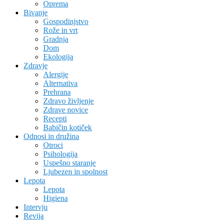
Oprema
Bivanje
Gospodinjstvo
Rože in vrt
Gradnja
Dom
Ekologija
Zdravje
Alergije
Alternativa
Prehrana
Zdravo življenje
Zdrave novice
Recepti
Babičin kotiček
Odnosi in družina
Otroci
Psihologija
Uspešno staranje
Ljubezen in spolnost
Lepota
Lepota
Higiena
Intervju
Revija