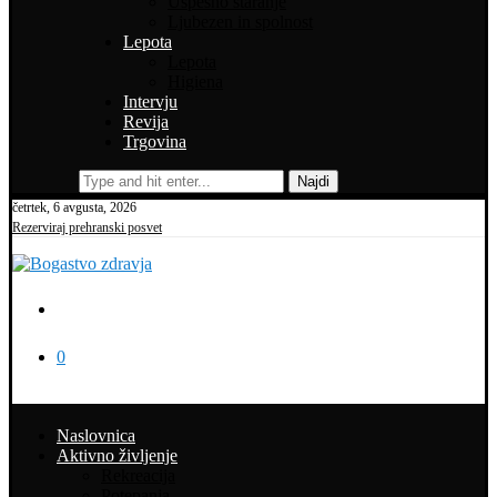
Uspešno staranje
Ljubezen in spolnost
Lepota
Lepota
Higiena
Intervju
Revija
Trgovina
Najdi
četrtek, 6 avgusta, 2026
Rezerviraj prehranski posvet
0
Naslovnica
Aktivno življenje
Rekreacija
Potepanja