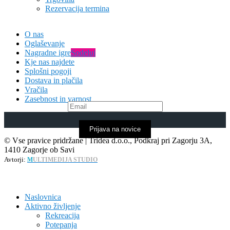
Rezervacija termina
O nas
Oglaševanje
Nagradne igre
Sodeluj
Kje nas najdete
Splošni pogoji
Dostava in plačila
Vračila
Zasebnost in varnost
Prijava na novice
© Vse pravice pridržane | Tridea d.o.o., Podkraj pri Zagorju 3A,
1410 Zagorje ob Savi
Avtorji:
M
ULTIMEDIJA STUDIO
Naslovnica
Aktivno življenje
Rekreacija
Potepanja