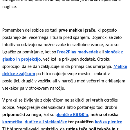
naglice.
Pomemben del sobice so tudi
prve mehke igrače
, ki pogosto
postanejo del večernega rituala pred spanjem. Dojenčki se zelo
intuitivno odzivajo na nežne zvoke in svetlobne vzorce, zato so
igračke za pomirjanje, kot so
Free2Play medvedek
ali
slonček z
glasbo in projekcijo
, več kot le prikupen dodatek. Otroku
sporočijo, da se dan zaključuje in da prihaja čas umirjanja.
Mehke
dekice z zajčkom
pa hitro najdejo svoje mesto – enkrat v
posteljici, drugič v vozičku ali v naročju med večernim crkljanjem,
vsekakor pa v otrokovem naročju.
V praksi se življenje z dojenčkom ne zaključi pri vratih otroške
sobice. Nepogrešljiv del vsakdana hitro postanejo tudi drobni
pripomočki za nego
, kot so
pleničke Kit&Kin
, nežna otroška
kozmetika
,
dudice ali stekleničke
ter praktičen
koš za plenice
.
Ti tihi spremljevalci poskrbijo, da
rutina teče bolj tekoče in z