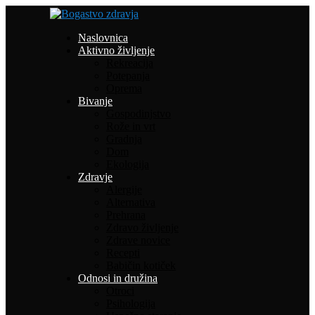
Naslovnica
Aktivno življenje
Rekreacija
Potepanja
Oprema
Bivanje
Gospodinjstvo
Rože in vrt
Gradnja
Dom
Ekologija
Zdravje
Alergije
Alternativa
Prehrana
Zdravo življenje
Zdrave novice
Recepti
Babičin kotiček
Odnosi in družina
Otroci
Psihologija