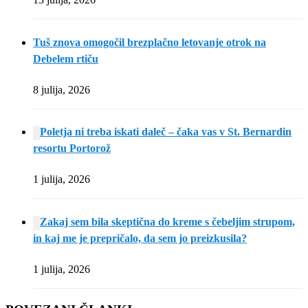
Tuš znova omogočil brezplačno letovanje otrok na
Debelem rtiču
8 julija, 2026
Poletja ni treba iskati daleč – čaka vas v St. Bernardin
resortu Portorož
1 julija, 2026
Zakaj sem bila skeptična do kreme s čebeljim strupom,
in kaj me je prepričalo, da sem jo preizkusila?
1 julija, 2026