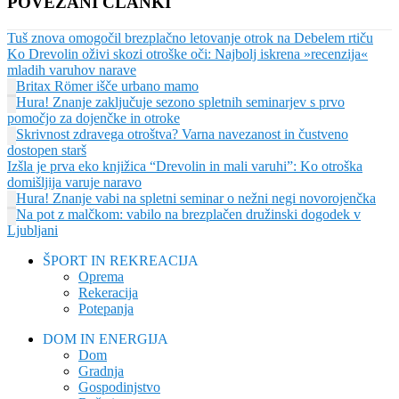
POVEZANI ČLANKI
Tuš znova omogočil brezplačno letovanje otrok na Debelem rtiču
Ko Drevolin oživi skozi otroške oči: Najbolj iskrena »recenzija«
mladih varuhov narave
Britax Römer išče urbano mamo
Hura! Znanje zaključuje sezono spletnih seminarjev s prvo
pomočjo za dojenčke in otroke
Skrivnost zdravega otroštva? Varna navezanost in čustveno
dostopen starš
Izšla je prva eko knjižica “Drevolin in mali varuhi”: Ko otroška
domišljija varuje naravo
Hura! Znanje vabi na spletni seminar o nežni negi novorojenčka
Na pot z malčkom: vabilo na brezplačen družinski dogodek v
Ljubljani
ŠPORT IN REKREACIJA
Oprema
Rekeracija
Potepanja
DOM IN ENERGIJA
Dom
Gradnja
Gospodinjstvo