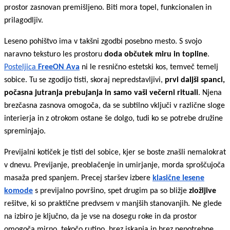
prostor zasnovan premišljeno. Biti mora topel, funkcionalen in
prilagodljiv.
Leseno pohištvo ima v takšni zgodbi posebno mesto. S svojo
naravno teksturo les prostoru
doda občutek miru in topline
.
Posteljica
FreeON Ava
ni le resnično estetski kos, temveč temelj
sobice. Tu se zgodijo tisti, skoraj nepredstavljivi,
prvi daljši spanci,
počasna jutranja prebujanja in samo vaši večerni rituali
. Njena
brezčasna zasnova omogoča, da se subtilno vključi v različne sloge
interierja in z otrokom ostane še dolgo, tudi ko se potrebe družine
spreminjajo.
Previjalni kotiček je tisti del sobice, kjer se boste znašli nemalokrat
v dnevu. Previjanje, preoblačenje in umirjanje, morda sproščujoča
masaža pred spanjem. Precej staršev izbere
klasične lesene
komode
s previjalno površino, spet drugim pa so bližje
zložljive
rešitve, ki so praktične predvsem v manjših stanovanjih. Ne glede
na izbiro je ključno, da je vse na dosegu roke in da prostor
omogoča mirno, tekočo rutino, brez iskanja in brez nepotrebne