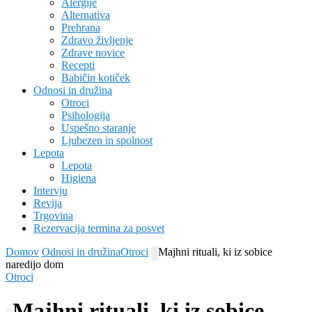
Alergije
Alternativa
Prehrana
Zdravo življenje
Zdrave novice
Recepti
Babičin kotiček
Odnosi in družina
Otroci
Psihologija
Uspešno staranje
Ljubezen in spolnost
Lepota
Lepota
Higiena
Intervju
Revija
Trgovina
Rezervacija termina za posvet
Domov
Odnosi in družina
Otroci
Majhni rituali, ki iz sobice
naredijo dom
Otroci
Majhni rituali, ki iz sobice