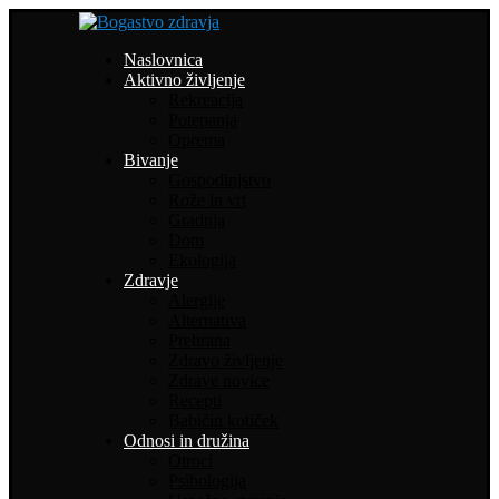
Naslovnica
Aktivno življenje
Rekreacija
Potepanja
Oprema
Bivanje
Gospodinjstvo
Rože in vrt
Gradnja
Dom
Ekologija
Zdravje
Alergije
Alternativa
Prehrana
Zdravo življenje
Zdrave novice
Recepti
Babičin kotiček
Odnosi in družina
Otroci
Psihologija