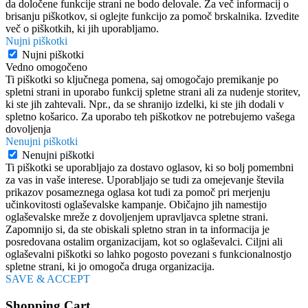
da določene funkcije strani ne bodo delovale. Za več informacij o
brisanju piškotkov, si oglejte funkcijo za pomoč brskalnika. Izvedite
več o piškotkih, ki jih uporabljamo.
Nujni piškotki
Nujni piškotki
Vedno omogočeno
Ti piškotki so ključnega pomena, saj omogočajo premikanje po
spletni strani in uporabo funkcij spletne strani ali za nudenje storitev,
ki ste jih zahtevali. Npr., da se shranijo izdelki, ki ste jih dodali v
spletno košarico. Za uporabo teh piškotkov ne potrebujemo vašega
dovoljenja
Nenujni piškotki
Nenujni piškotki
Ti piškotki se uporabljajo za dostavo oglasov, ki so bolj pomembni
za vas in vaše interese. Uporabljajo se tudi za omejevanje števila
prikazov posameznega oglasa kot tudi za pomoč pri merjenju
učinkovitosti oglaševalske kampanje. Običajno jih namestijo
oglaševalske mreže z dovoljenjem upravljavca spletne strani.
Zapomnijo si, da ste obiskali spletno stran in ta informacija je
posredovana ostalim organizacijam, kot so oglaševalci. Ciljni ali
oglaševalni piškotki so lahko pogosto povezani s funkcionalnostjo
spletne strani, ki jo omogoča druga organizacija.
SAVE & ACCEPT
Shopping Cart