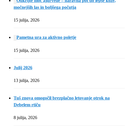
Odkrijte moč ajurvede – naravna pot do lepše kože,
močnejših las in boljšega počutja
15 julija, 2026
Pametna ura za aktivno poletje
15 julija, 2026
Julij 2026
13 julija, 2026
Tuš znova omogočil brezplačno letovanje otrok na
Debelem rtiču
8 julija, 2026