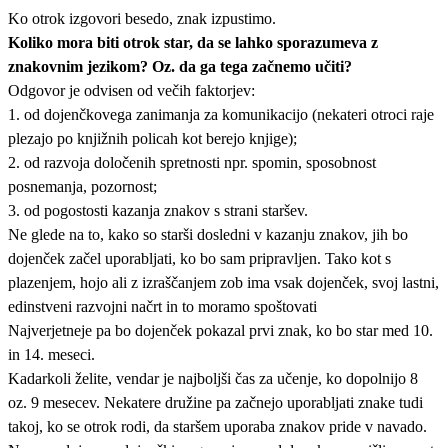
Ko otrok izgovori besedo, znak izpustimo.
Koliko mora biti otrok star, da se lahko sporazumeva z
znakovnim jezikom? Oz. da ga tega začnemo učiti?
Odgovor je odvisen od večih faktorjev:
1. od dojenčkovega zanimanja za komunikacijo (nekateri otroci raje
plezajo po knjižnih policah kot berejo knjige);
2. od razvoja določenih spretnosti npr. spomin, sposobnost
posnemanja, pozornost;
3. od pogostosti kazanja znakov s strani staršev.
Ne glede na to, kako so starši dosledni v kazanju znakov, jih bo
dojenček začel uporabljati, ko bo sam pripravljen. Tako kot s
plazenjem, hojo ali z izraščanjem zob ima vsak dojenček, svoj lastni,
edinstveni razvojni načrt in to moramo spoštovati
Najverjetneje pa bo dojenček pokazal prvi znak, ko bo star med 10.
in 14. meseci.
Kadarkoli želite, vendar je najboljši čas za učenje, ko dopolnijo 8
oz. 9 mesecev. Nekatere družine pa začnejo uporabljati znake tudi
takoj, ko se otrok rodi, da staršem uporaba znakov pride v navado.