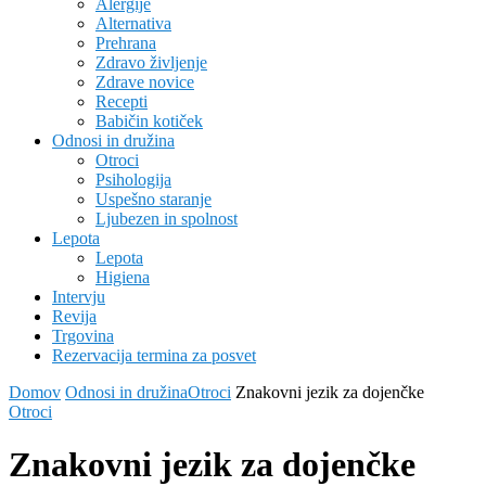
Alergije
Alternativa
Prehrana
Zdravo življenje
Zdrave novice
Recepti
Babičin kotiček
Odnosi in družina
Otroci
Psihologija
Uspešno staranje
Ljubezen in spolnost
Lepota
Lepota
Higiena
Intervju
Revija
Trgovina
Rezervacija termina za posvet
Domov
Odnosi in družina
Otroci
Znakovni jezik za dojenčke
Otroci
Znakovni jezik za dojenčke