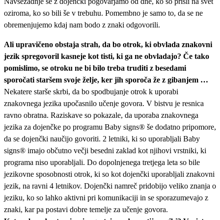
Navsezadnje se z dojenčki pogovarjamo od dne, ko so prišli na svet
oziroma, ko so bili še v trebuhu. Pomembno je samo to, da se ne
obremenjujemo kdaj nam bodo z znaki odgovorili.
Ali upravičeno obstaja strah, da bo otrok, ki obvlada znakovni
jezik spregovoril kasneje kot tisti, ki ga ne obvladajo? Če tako
pomislimo, se otroku ne bi bilo treba truditi z besedami
sporočati staršem svoje želje, ker jih sporoča že z gibanjem …
Nekatere starše skrbi, da bo spodbujanje otrok k uporabi
znakovnega jezika upočasnilo učenje govora. V bistvu je resnica
ravno obratna. Raziskave so pokazale, da uporaba znakovnega
jezika za dojenčke po programu Baby signs® še dodatno pripomore,
da se dojenčki naučijo govoriti. 2 letniki, ki so uporabljali Baby
signs® imajo občutno večji besedni zaklad kot njihovi vrstniki, ki
programa niso uporabljali. Do dopolnjenega tretjega leta so bile
jezikovne sposobnosti otrok, ki so kot dojenčki uporabljali znakovni
jezik, na ravni 4 letnikov. Dojenčki namreč pridobijo veliko znanja o
jeziku, ko so lahko aktivni pri komunikaciji in se sporazumevajo z
znaki, kar pa postavi dobre temelje za učenje govora.