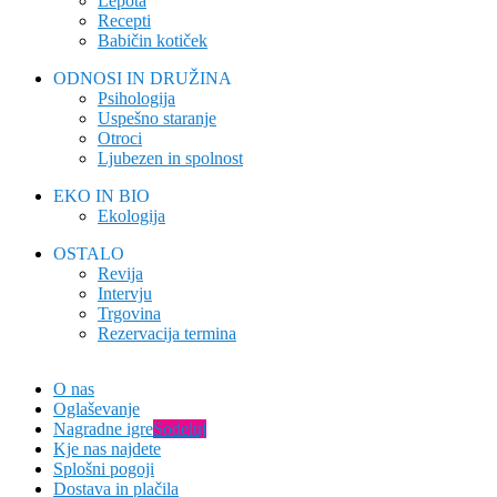
Lepota
Recepti
Babičin kotiček
ODNOSI IN DRUŽINA
Psihologija
Uspešno staranje
Otroci
Ljubezen in spolnost
EKO IN BIO
Ekologija
OSTALO
Revija
Intervju
Trgovina
Rezervacija termina
O nas
Oglaševanje
Nagradne igre
Sodeluj
Kje nas najdete
Splošni pogoji
Dostava in plačila