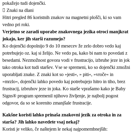
pokažejo tudi dojenčki.
 Znaki na dlani
Hitri pregled 86 koristnih znakov na magnetni plošči, ki so vam
vedno pri roki.
Verjetno se zaradi uporabe znakovnega jezika otroci manjkrat
jokajo, ker jih starši razumejo?
Ko dojenčki dopolnijo 9 do 10 mesecev že zelo dobro vedo kaj
potrebujejo oz. kaj si želijo. Ne vedo pa, kako bi nam to povedati z
besedami. Nezmožnost govora vodi v frustracijo, izbruhe jeze in jok
tako otroka kot tudi staršev. Vse se spremeni, ko so dojenčki zmožni
uporabljati znake. Z znaki kot so »jesti«, » piti«, »vroče« in
»mrzlo«, dojenčki lahko povedo kaj potrebujejo hitro in tiho, brez
frustracij, izbruhov jeze in joka. Ko starše vprašamo kako je Baby
Signs® program spremenil njihovo življenje, je najbolj pogost
odgovor, da so se korenito zmanjšale frustracije.
Kakšne koristi lahko prinaša znakovni jezik za otroka in za
starša? Jih lahko navedete vsaj nekaj?
Koristi je veliko, če naštejem le nekaj najpomembnejših: