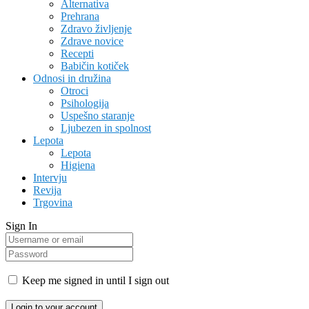
Alternativa
Prehrana
Zdravo življenje
Zdrave novice
Recepti
Babičin kotiček
Odnosi in družina
Otroci
Psihologija
Uspešno staranje
Ljubezen in spolnost
Lepota
Lepota
Higiena
Intervju
Revija
Trgovina
Sign In
Keep me signed in until I sign out