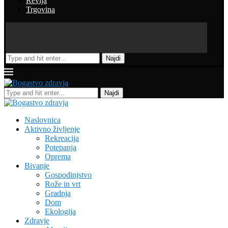
Revija
Trgovina
Najdi
Najdi
Naslovnica
Aktivno življenje
Rekreacija
Potepanja
Oprema
Bivanje
Gospodinjstvo
Rože in vrt
Gradnja
Dom
Ekologija
Zdravje