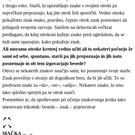
z drugo roko. Starši, ki uporabljajo znake s svojimi otroki pa
največkrat prepoznajo, kaj jim otrok želi sporočiti. Vedno otroku
pokažemo znak enako, pravilno, čeprav otrok znak poenostavi ali
prilagodi svojemu razvoju. Staršem na delavnicah večkrat
predlagam, da kdaj otrokom kažejo znake pred ogledalom, da se
tudi sami opazujejo, kako pokažejo znak.
Ali moramo otroke kretenj vedno učiti ali to nekateri počnejo že
sami od sebe, spontano, starši pa jih prepoznajo in jih nato
posnemajo in ob tem izgovarjajo besede?
Otroci se nekaterih znakov naučijo sami, ko posnemajo svoje starše.
Znak povežejo s stvarjo ali dogodkom brez, da bi jih učili. To so
predvsem znaki za »da«, »ne«, »adijo«. Nekatere znake, ki niso
tako splošno sprejeti pa se otrok nauči.
Pomembno je, da upoštevamo pri učenju znakovnega jezika tako
imenovani trikotnik: beseda – znak – pojem/stvar
↗ ↖
↙ ↘
MAČKA ← →