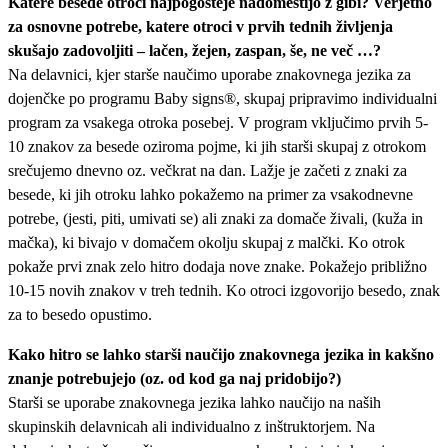
Katere besede otroci najpogosteje nadomestijo z gibi? Verjetno
za osnovne potrebe, katere otroci v prvih tednih življenja
skušajo zadovoljiti – lačen, žejen, zaspan, še, ne več …?
Na delavnici, kjer starše naučimo uporabe znakovnega jezika za
dojenčke po programu Baby signs®, skupaj pripravimo individualni
program za vsakega otroka posebej. V program vključimo prvih 5-
10 znakov za besede oziroma pojme, ki jih starši skupaj z otrokom
srečujemo dnevno oz. večkrat na dan. Lažje je začeti z znaki za
besede, ki jih otroku lahko pokažemo na primer za vsakodnevne
potrebe, (jesti, piti, umivati se) ali znaki za domače živali, (kuža in
mačka), ki bivajo v domačem okolju skupaj z malčki. Ko otrok
pokaže prvi znak zelo hitro dodaja nove znake. Pokažejo približno
10-15 novih znakov v treh tednih. Ko otroci izgovorijo besedo, znak
za to besedo opustimo.
Kako hitro se lahko starši naučijo znakovnega jezika in kakšno
znanje potrebujejo (oz. od kod ga naj pridobijo?)
Starši se uporabe znakovnega jezika lahko naučijo na naših
skupinskih delavnicah ali individualno z inštruktorjem. Na