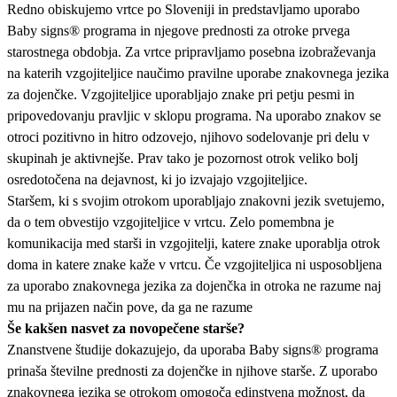
Redno obiskujemo vrtce po Sloveniji in predstavljamo uporabo
Baby signs® programa in njegove prednosti za otroke prvega
starostnega obdobja. Za vrtce pripravljamo posebna izobraževanja
na katerih vzgojiteljice naučimo pravilne uporabe znakovnega jezika
za dojenčke. Vzgojiteljice uporabljajo znake pri petju pesmi in
pripovedovanju pravljic v sklopu programa. Na uporabo znakov se
otroci pozitivno in hitro odzovejo, njihovo sodelovanje pri delu v
skupinah je aktivnejše. Prav tako je pozornost otrok veliko bolj
osredotočena na dejavnost, ki jo izvajajo vzgojiteljice.
Staršem, ki s svojim otrokom uporabljajo znakovni jezik svetujemo,
da o tem obvestijo vzgojiteljice v vrtcu. Zelo pomembna je
komunikacija med starši in vzgojitelji, katere znake uporablja otrok
doma in katere znake kaže v vrtcu. Če vzgojiteljica ni usposobljena
za uporabo znakovnega jezika za dojenčka in otroka ne razume naj
mu na prijazen način pove, da ga ne razume
Še kakšen nasvet za novopečene starše?
Znanstvene študije dokazujejo, da uporaba Baby signs® programa
prinaša številne prednosti za dojenčke in njihove starše. Z uporabo
znakovnega jezika se otrokom omogoča edinstvena možnost, da