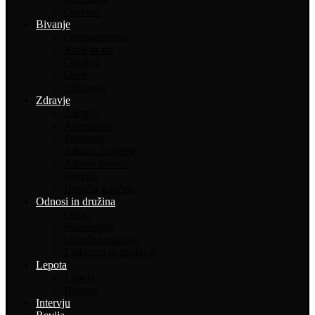
Oprema
Bivanje
Gospodinjstvo
Rože in vrt
Gradnja
Dom
Ekologija
Zdravje
Alergije
Alternativa
Prehrana
Zdravo življenje
Zdrave novice
Recepti
Babičin kotiček
Odnosi in družina
Otroci
Psihologija
Uspešno staranje
Ljubezen in spolnost
Lepota
Lepota
Higiena
Intervju