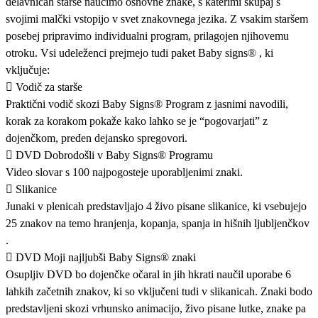
delavnicah starše naučimo osnovne znake, s katerimi skupaj s
svojimi malčki vstopijo v svet znakovnega jezika. Z vsakim staršem
posebej pripravimo individualni program, prilagojen njihovemu
otroku. Vsi udeleženci prejmejo tudi paket Baby signs® , ki
vključuje:
 Vodič za starše
Praktični vodič skozi Baby Signs® Program z jasnimi navodili,
korak za korakom pokaže kako lahko se je “pogovarjati” z
dojenčkom, preden dejansko spregovori.
 DVD Dobrodošli v Baby Signs® Programu
Video slovar s 100 najpogosteje uporabljenimi znaki.
 Slikanice
Junaki v plenicah predstavljajo 4 živo pisane slikanice, ki vsebujejo
25 znakov na temo hranjenja, kopanja, spanja in hišnih ljubljenčkov
.
 DVD Moji najljubši Baby Signs® znaki
Osupljiv DVD bo dojenčke očaral in jih hkrati naučil uporabe 6
lahkih začetnih znakov, ki so vključeni tudi v slikanicah. Znaki bodo
predstavljeni skozi vrhunsko animacijo, živo pisane lutke, znake pa