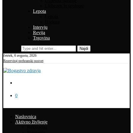
Uspešno staranje
Ljubezen in spolnost
Lepota
Lepota
Higiena
Intervju
Revija
Trgovina
Najdi
četrtek, 6 avgusta, 2026
Rezerviraj prehranski posvet
0
Naslovnica
Aktivno življenje
Rekreacija
Potepanja