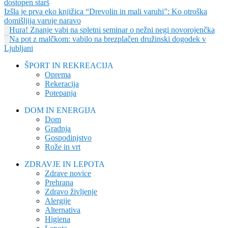
dostopen starš
Izšla je prva eko knjižica “Drevolin in mali varuhi”: Ko otroška
domišljija varuje naravo
Hura! Znanje vabi na spletni seminar o nežni negi novorojenčka
Na pot z malčkom: vabilo na brezplačen družinski dogodek v
Ljubljani
ŠPORT IN REKREACIJA
Oprema
Rekeracija
Potepanja
DOM IN ENERGIJA
Dom
Gradnja
Gospodinjstvo
Rože in vrt
ZDRAVJE IN LEPOTA
Zdrave novice
Prehrana
Zdravo življenje
Alergije
Alternativa
Higiena