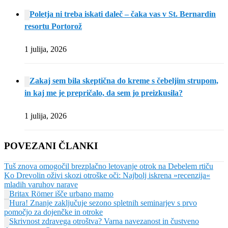
Poletja ni treba iskati daleč – čaka vas v St. Bernardin
resortu Portorož
1 julija, 2026
Zakaj sem bila skeptična do kreme s čebeljim strupom,
in kaj me je prepričalo, da sem jo preizkusila?
1 julija, 2026
POVEZANI ČLANKI
Tuš znova omogočil brezplačno letovanje otrok na Debelem rtiču
Ko Drevolin oživi skozi otroške oči: Najbolj iskrena »recenzija«
mladih varuhov narave
Britax Römer išče urbano mamo
Hura! Znanje zaključuje sezono spletnih seminarjev s prvo
pomočjo za dojenčke in otroke
Skrivnost zdravega otroštva? Varna navezanost in čustveno