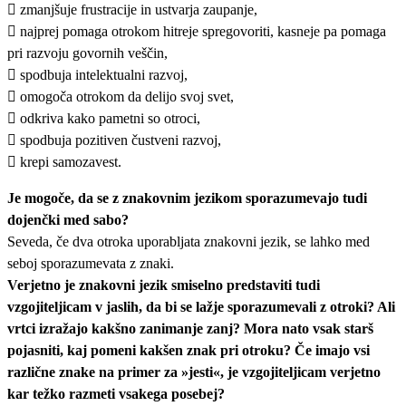
 zmanjšuje frustracije in ustvarja zaupanje,
 najprej pomaga otrokom hitreje spregovoriti, kasneje pa pomaga
pri razvoju govornih veščin,
 spodbuja intelektualni razvoj,
 omogoča otrokom da delijo svoj svet,
 odkriva kako pametni so otroci,
 spodbuja pozitiven čustveni razvoj,
 krepi samozavest.
Je mogoče, da se z znakovnim jezikom sporazumevajo tudi
dojenčki med sabo?
Seveda, če dva otroka uporabljata znakovni jezik, se lahko med
seboj sporazumevata z znaki.
Verjetno je znakovni jezik smiselno predstaviti tudi
vzgojiteljicam v jaslih, da bi se lažje sporazumevali z otroki? Ali
vrtci izražajo kakšno zanimanje zanj? Mora nato vsak starš
pojasniti, kaj pomeni kakšen znak pri otroku? Če imajo vsi
različne znake na primer za »jesti«, je vzgojiteljicam verjetno
kar težko razmeti vsakega posebej?