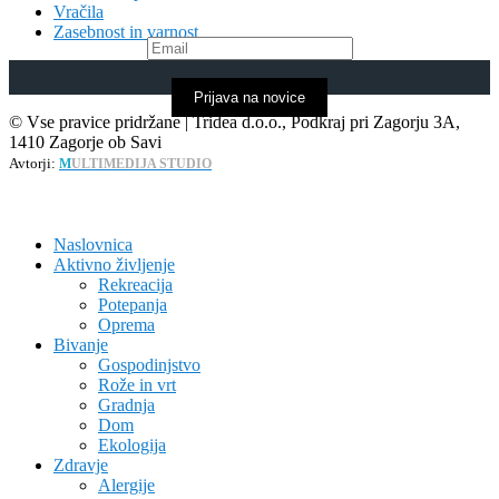
Vračila
Zasebnost in varnost
Prijava na novice
© Vse pravice pridržane | Tridea d.o.o., Podkraj pri Zagorju 3A,
1410 Zagorje ob Savi
Avtorji:
M
ULTIMEDIJA STUDIO
Naslovnica
Aktivno življenje
Rekreacija
Potepanja
Oprema
Bivanje
Gospodinjstvo
Rože in vrt
Gradnja
Dom
Ekologija
Zdravje
Alergije