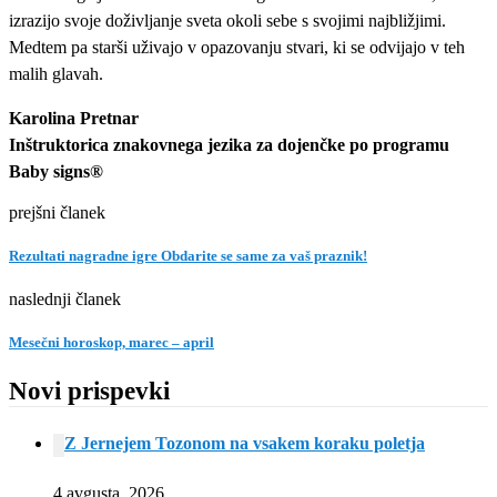
izrazijo svoje doživljanje sveta okoli sebe s svojimi najbližjimi.
Medtem pa starši uživajo v opazovanju stvari, ki se odvijajo v teh
malih glavah.
Karolina Pretnar
Inštruktorica znakovnega jezika za dojenčke po programu
Baby signs®
prejšni članek
Rezultati nagradne igre Obdarite se same za vaš praznik!
naslednji članek
Mesečni horoskop, marec – april
Novi prispevki
Z Jernejem Tozonom na vsakem koraku poletja
4 avgusta, 2026