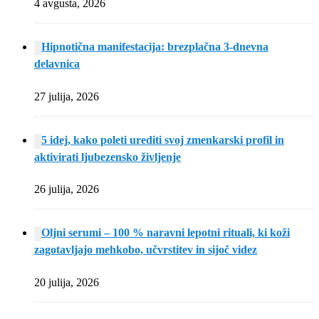
4 avgusta, 2026
Hipnotična manifestacija: brezplačna 3-dnevna
delavnica
27 julija, 2026
5 idej, kako poleti urediti svoj zmenkarski profil in
aktivirati ljubezensko življenje
26 julija, 2026
Oljni serumi – 100 % naravni lepotni rituali, ki koži
zagotavljajo mehkobo, učvrstitev in sijoč videz
20 julija, 2026