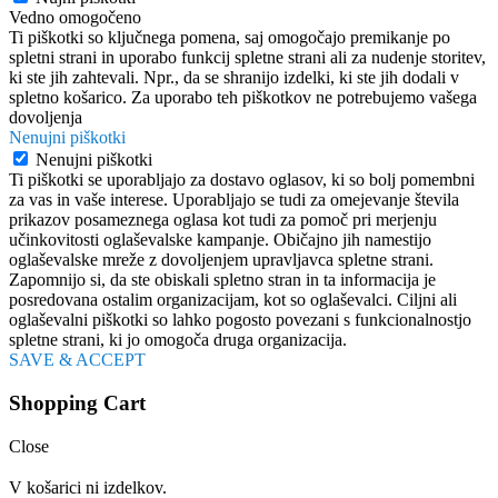
Vedno omogočeno
Ti piškotki so ključnega pomena, saj omogočajo premikanje po
spletni strani in uporabo funkcij spletne strani ali za nudenje storitev,
ki ste jih zahtevali. Npr., da se shranijo izdelki, ki ste jih dodali v
spletno košarico. Za uporabo teh piškotkov ne potrebujemo vašega
dovoljenja
Nenujni piškotki
Nenujni piškotki
Ti piškotki se uporabljajo za dostavo oglasov, ki so bolj pomembni
za vas in vaše interese. Uporabljajo se tudi za omejevanje števila
prikazov posameznega oglasa kot tudi za pomoč pri merjenju
učinkovitosti oglaševalske kampanje. Običajno jih namestijo
oglaševalske mreže z dovoljenjem upravljavca spletne strani.
Zapomnijo si, da ste obiskali spletno stran in ta informacija je
posredovana ostalim organizacijam, kot so oglaševalci. Ciljni ali
oglaševalni piškotki so lahko pogosto povezani s funkcionalnostjo
spletne strani, ki jo omogoča druga organizacija.
SAVE & ACCEPT
Shopping Cart
Close
V košarici ni izdelkov.