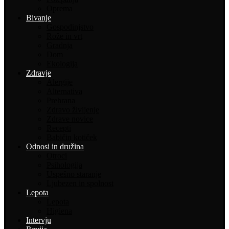
Oprema
Bivanje
Gospodinjstvo
Rože in vrt
Gradnja
Dom
Ekologija
Zdravje
Alergije
Alternativa
Prehrana
Zdravo življenje
Zdrave novice
Recepti
Babičin kotiček
Odnosi in družina
Otroci
Psihologija
Uspešno staranje
Ljubezen in spolnost
Lepota
Lepota
Higiena
Intervju