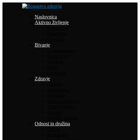
Naslovnica
Aktivno življenje
Rekreacija
Potepanja
Oprema
Bivanje
Gospodinjstvo
Rože in vrt
Gradnja
Dom
Ekologija
Zdravje
Alergije
Alternativa
Prehrana
Zdravo življenje
Zdrave novice
Recepti
Babičin kotiček
Odnosi in družina
Otroci
Psihologija