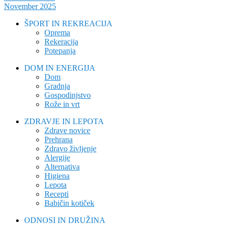
November 2025
ŠPORT IN REKREACIJA
Oprema
Rekeracija
Potepanja
DOM IN ENERGIJA
Dom
Gradnja
Gospodinjstvo
Rože in vrt
ZDRAVJE IN LEPOTA
Zdrave novice
Prehrana
Zdravo življenje
Alergije
Alternativa
Higiena
Lepota
Recepti
Babičin kotiček
ODNOSI IN DRUŽINA