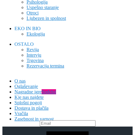
Psihologija
Uspešno staranje
Otroci
Ljubezen in spolnost
EKO IN BIO
Ekologija
OSTALO
Revija
Intervju
Trgovina
Rezervacija termina
O nas
Oglaševanje
Nagradne igre
Sodeluj
Kje nas najdete
Splošni pogoji
Dostava in plačila
Vračila
Zasebnost in varnost