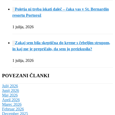
Poletja ni treba iskati daleč – čaka vas v St. Bernardin
resortu Portorož
1 julija, 2026
Zakaj sem bila skeptična do kreme s čebeljim strupom,
in kaj me je prepričalo, da sem jo preizkusila?
1 julija, 2026
POVEZANI ČLANKI
Julij 2026
Junij 2026
Maj 2026
April 2026
Marec 2026
Februar 2026
December 2025