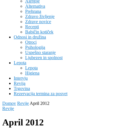
Alergije
Alternativa
Prehrana
Zdravo življenje
Zdrave novice
Recepti
Babičin kotiček
Odnosi in družina
Otroci
Psihologija
Uspešno staranje
Ljubezen in spolnost
Lepota
Lepota
Higiena
Intervju
Revija
Trgovina
Rezervacija termina za posvet
Domov
Revije
April 2012
Revije
April 2012