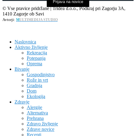
Prijava na novice
© Vse pravice pridržane | Tridea d.o.o., Podkraj pri Zagorju 3A,
1410 Zagorje ob Savi
Avtorji:
M
ULTIMEDIJA STUDIO
Naslovnica
Aktivno življenje
Rekreacija
Potepanja
Oprema
Bivanje
Gospodinjstvo
Rože in vrt
Gradnja
Dom
Ekologija
Zdravje
Alergije
Alternativa
Prehrana
Zdravo življenje
Zdrave novice
Recepti