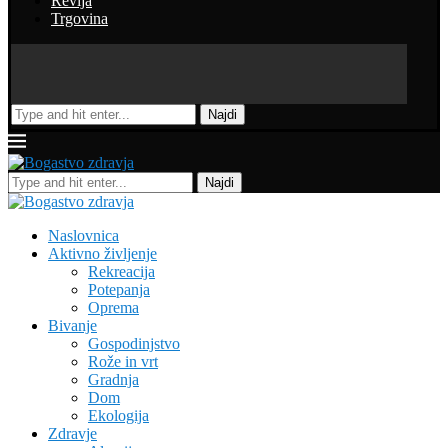
Revija
Trgovina
Najdi
Najdi
Naslovnica
Aktivno življenje
Rekreacija
Potepanja
Oprema
Bivanje
Gospodinjstvo
Rože in vrt
Gradnja
Dom
Ekologija
Zdravje