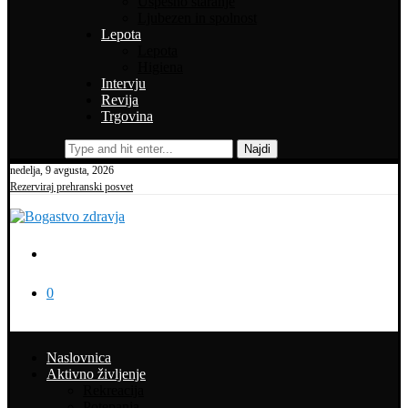
Uspešno staranje
Ljubezen in spolnost
Lepota
Lepota
Higiena
Intervju
Revija
Trgovina
Najdi
nedelja, 9 avgusta, 2026
Rezerviraj prehranski posvet
0
Naslovnica
Aktivno življenje
Rekreacija
Potepanja