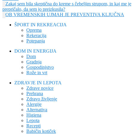
Zakaj sem bila skeptična do kreme s čebeljim strupom, in kaj me je
prepričalo, da sem jo preizkusila?
OB VREMENSKIH UJMAH JE PREVENTIVA KLJUČNA
ŠPORT IN REKREACIJA
Oprema
Rekeracija
Potepanja
DOM IN ENERGIJA
Dom
Gradnja
Gospodinjstvo
Rože in vrt
ZDRAVJE IN LEPOTA
Zdrave novice
Prehrana
Zdravo življenje
Alergije
Alternativa
Higiena
Lepota
Recepti
Babičin kotiček