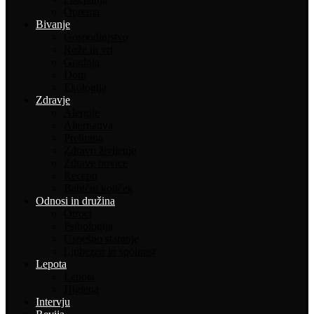
Oprema
Bivanje
Gospodinjstvo
Rože in vrt
Gradnja
Dom
Ekologija
Zdravje
Alergije
Alternativa
Prehrana
Zdravo življenje
Zdrave novice
Recepti
Babičin kotiček
Odnosi in družina
Otroci
Psihologija
Uspešno staranje
Ljubezen in spolnost
Lepota
Lepota
Higiena
Intervju