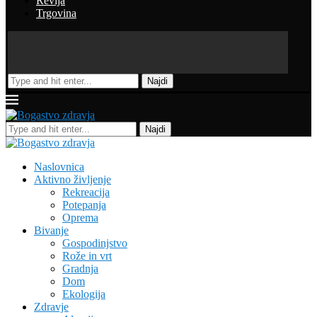
Revija
Trgovina
Najdi
Najdi
Naslovnica
Aktivno življenje
Rekreacija
Potepanja
Oprema
Bivanje
Gospodinjstvo
Rože in vrt
Gradnja
Dom
Ekologija
Zdravje