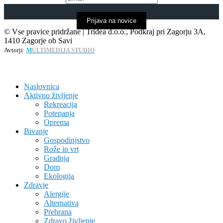
Prijava na novice
© Vse pravice pridržane | Tridea d.o.o., Podkraj pri Zagorju 3A,
1410 Zagorje ob Savi
Avtorji:
M
ULTIMEDIJA STUDIO
Naslovnica
Aktivno življenje
Rekreacija
Potepanja
Oprema
Bivanje
Gospodinjstvo
Rože in vrt
Gradnja
Dom
Ekologija
Zdravje
Alergije
Alternativa
Prehrana
Zdravo življenje