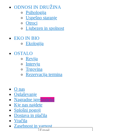
ODNOSI IN DRUŽINA
Psihologija
Uspešno staranje
Otroci
Ljubezen in spolnost
EKO IN BIO
Ekologija
OSTALO
Revija
Intervju
Trgovina
Rezervacija termina
O nas
Oglaševanje
Nagradne igre
Sodeluj
Kje nas najdete
Splošni pogoji
Dostava in plačila
Vračila
Zasebnost in varnost