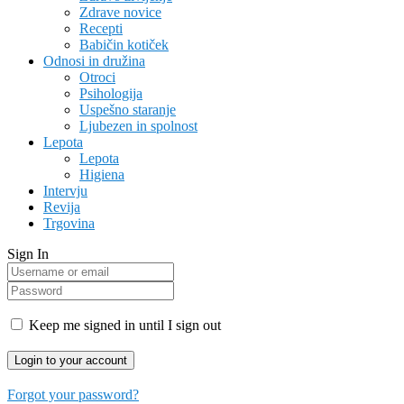
Zdrave novice
Recepti
Babičin kotiček
Odnosi in družina
Otroci
Psihologija
Uspešno staranje
Ljubezen in spolnost
Lepota
Lepota
Higiena
Intervju
Revija
Trgovina
Sign In
Keep me signed in until I sign out
Forgot your password?