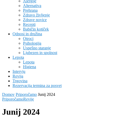
Alergije
Alternativa
Prehrana
Zdravo življenje
Zdrave novice
Recepti
Babičin kotiček
Odnosi in družina
Otroci
Psihologija
Uspešno staranje
Ljubezen in spolnost
Lepota
Lepota
Higiena
Intervju
Revija
Trgovina
Rezervacija termina za posvet
Domov
Priporočamo
Junij 2024
Priporočamo
Revije
Junij 2024