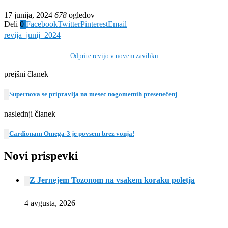
17 junija, 2024
678
ogledov
Deli
0
Facebook
Twitter
Pinterest
Email
revija_junij_2024
Odprite revijo v novem zavihku
prejšni članek
Supernova se pripravlja na mesec nogometnih presenečenj
naslednji članek
Cardionam Omega-3 je povsem brez vonja!
Novi prispevki
Z Jernejem Tozonom na vsakem koraku poletja
4 avgusta, 2026