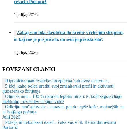
resortu Portorož
1 julija, 2026
Zakaj sem bila skeptična do kreme s čebeljim strupom,
in kaj me je prepričalo, da sem jo preizkusila?
1 julija, 2026
POVEZANI ČLANKI
Hipnotična manifestacija: brezplačna 3-dnevna delavnica
5 idej, kako poleti urediti svoj zmenkarski profil in aktivirati
ljubezensko življenje
Oljni serumi – 100 % naravni lepotni rituali, ki koži zagotavljajo
mehkobo, učvrstitev in sijoč videz
Odkrijte moč ajurvede – naravna pot do lepše kože, močnejših las
in boljšega počutja
Julij 2026
Poletja ni treba iskati daleč – čaka vas v St. Bernardin resortu
Portorož