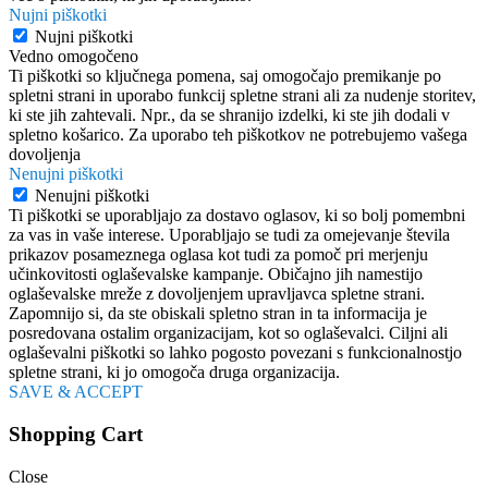
Nujni piškotki
Nujni piškotki
Vedno omogočeno
Ti piškotki so ključnega pomena, saj omogočajo premikanje po
spletni strani in uporabo funkcij spletne strani ali za nudenje storitev,
ki ste jih zahtevali. Npr., da se shranijo izdelki, ki ste jih dodali v
spletno košarico. Za uporabo teh piškotkov ne potrebujemo vašega
dovoljenja
Nenujni piškotki
Nenujni piškotki
Ti piškotki se uporabljajo za dostavo oglasov, ki so bolj pomembni
za vas in vaše interese. Uporabljajo se tudi za omejevanje števila
prikazov posameznega oglasa kot tudi za pomoč pri merjenju
učinkovitosti oglaševalske kampanje. Običajno jih namestijo
oglaševalske mreže z dovoljenjem upravljavca spletne strani.
Zapomnijo si, da ste obiskali spletno stran in ta informacija je
posredovana ostalim organizacijam, kot so oglaševalci. Ciljni ali
oglaševalni piškotki so lahko pogosto povezani s funkcionalnostjo
spletne strani, ki jo omogoča druga organizacija.
SAVE & ACCEPT
Shopping Cart
Close