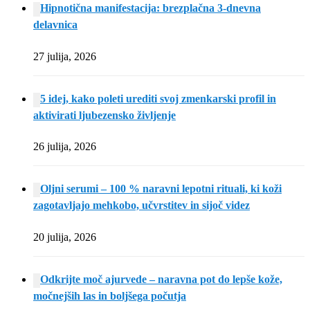
Hipnotična manifestacija: brezplačna 3-dnevna
delavnica
27 julija, 2026
5 idej, kako poleti urediti svoj zmenkarski profil in
aktivirati ljubezensko življenje
26 julija, 2026
Oljni serumi – 100 % naravni lepotni rituali, ki koži
zagotavljajo mehkobo, učvrstitev in sijoč videz
20 julija, 2026
Odkrijte moč ajurvede – naravna pot do lepše kože,
močnejših las in boljšega počutja