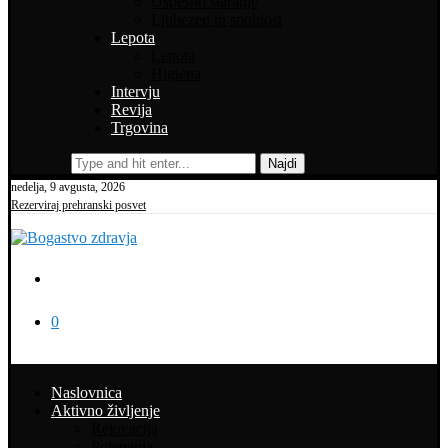
Uspešno staranje
Ljubezen in spolnost
Lepota
Lepota
Higiena
Intervju
Revija
Trgovina
Najdi
nedelja, 9 avgusta, 2026
Rezerviraj prehranski posvet
0
Naslovnica
Aktivno življenje
Rekreacija
Potepanja