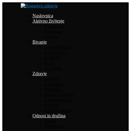
Naslovnica
Aktivno življenje
Rekreacija
Potepanja
Oprema
Bivanje
Gospodinjstvo
Rože in vrt
Gradnja
Dom
Ekologija
Zdravje
Alergije
Alternativa
Prehrana
Zdravo življenje
Zdrave novice
Recepti
Babičin kotiček
Odnosi in družina
Otroci
Psihologija