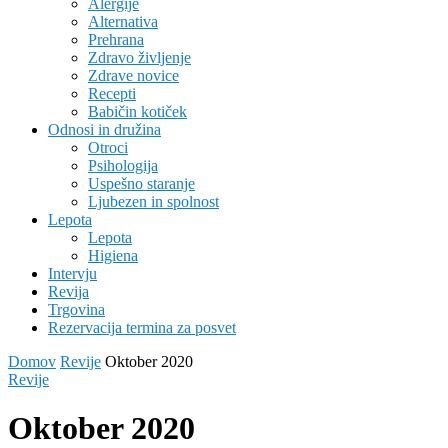
Alergije
Alternativa
Prehrana
Zdravo življenje
Zdrave novice
Recepti
Babičin kotiček
Odnosi in družina
Otroci
Psihologija
Uspešno staranje
Ljubezen in spolnost
Lepota
Lepota
Higiena
Intervju
Revija
Trgovina
Rezervacija termina za posvet
Domov
Revije
Oktober 2020
Revije
Oktober 2020