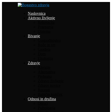
Naslovnica
Aktivno življenje
Rekreacija
Potepanja
Oprema
Bivanje
Gospodinjstvo
Rože in vrt
Gradnja
Dom
Ekologija
Zdravje
Alergije
Alternativa
Prehrana
Zdravo življenje
Zdrave novice
Recepti
Babičin kotiček
Odnosi in družina
Otroci
Psihologija