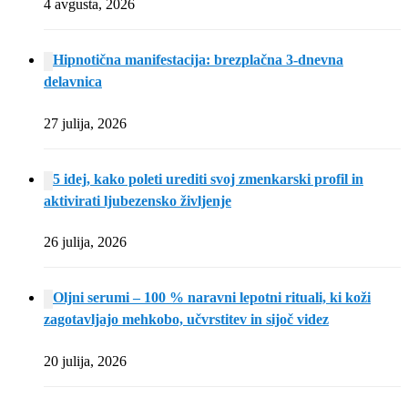
4 avgusta, 2026
Hipnotična manifestacija: brezplačna 3-dnevna
delavnica
27 julija, 2026
5 idej, kako poleti urediti svoj zmenkarski profil in
aktivirati ljubezensko življenje
26 julija, 2026
Oljni serumi – 100 % naravni lepotni rituali, ki koži
zagotavljajo mehkobo, učvrstitev in sijoč videz
20 julija, 2026