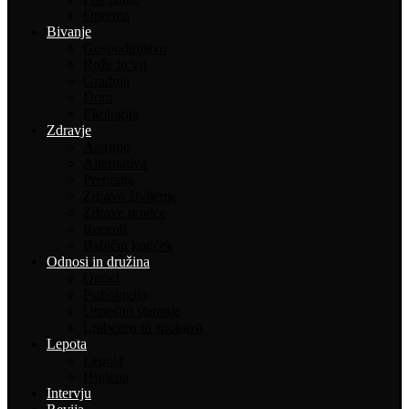
Oprema
Bivanje
Gospodinjstvo
Rože in vrt
Gradnja
Dom
Ekologija
Zdravje
Alergije
Alternativa
Prehrana
Zdravo življenje
Zdrave novice
Recepti
Babičin kotiček
Odnosi in družina
Otroci
Psihologija
Uspešno staranje
Ljubezen in spolnost
Lepota
Lepota
Higiena
Intervju