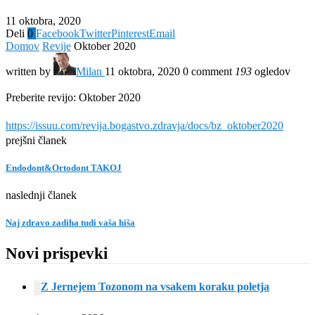
11 oktobra, 2020
Deli
0
Facebook
Twitter
Pinterest
Email
Domov
Revije
Oktober 2020
written by
Milan
11 oktobra, 2020
0 comment
193
ogledov
Preberite revijo: Oktober 2020
https://issuu.com/revija.bogastvo.zdravja/docs/bz_oktober2020
prejšni članek
Endodont&Ortodont TAKOJ
naslednji članek
Naj zdravo zadiha tudi vaša hiša
Novi prispevki
Z Jernejem Tozonom na vsakem koraku poletja