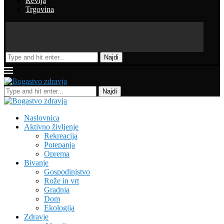
Revija
Trgovina
Najdi
Najdi
Naslovnica
Aktivno življenje
Rekreacija
Potepanja
Oprema
Bivanje
Gospodinjstvo
Rože in vrt
Gradnja
Dom
Ekologija
Zdravje