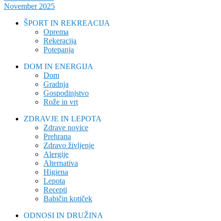
November 2025
ŠPORT IN REKREACIJA
Oprema
Rekeracija
Potepanja
DOM IN ENERGIJA
Dom
Gradnja
Gospodinjstvo
Rože in vrt
ZDRAVJE IN LEPOTA
Zdrave novice
Prehrana
Zdravo življenje
Alergije
Alternativa
Higiena
Lepota
Recepti
Babičin kotiček
ODNOSI IN DRUŽINA