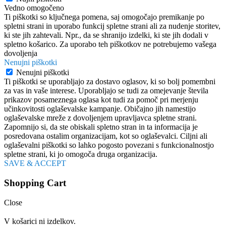
Vedno omogočeno
Ti piškotki so ključnega pomena, saj omogočajo premikanje po
spletni strani in uporabo funkcij spletne strani ali za nudenje storitev,
ki ste jih zahtevali. Npr., da se shranijo izdelki, ki ste jih dodali v
spletno košarico. Za uporabo teh piškotkov ne potrebujemo vašega
dovoljenja
Nenujni piškotki
Nenujni piškotki
Ti piškotki se uporabljajo za dostavo oglasov, ki so bolj pomembni
za vas in vaše interese. Uporabljajo se tudi za omejevanje števila
prikazov posameznega oglasa kot tudi za pomoč pri merjenju
učinkovitosti oglaševalske kampanje. Običajno jih namestijo
oglaševalske mreže z dovoljenjem upravljavca spletne strani.
Zapomnijo si, da ste obiskali spletno stran in ta informacija je
posredovana ostalim organizacijam, kot so oglaševalci. Ciljni ali
oglaševalni piškotki so lahko pogosto povezani s funkcionalnostjo
spletne strani, ki jo omogoča druga organizacija.
SAVE & ACCEPT
Shopping Cart
Close
V košarici ni izdelkov.