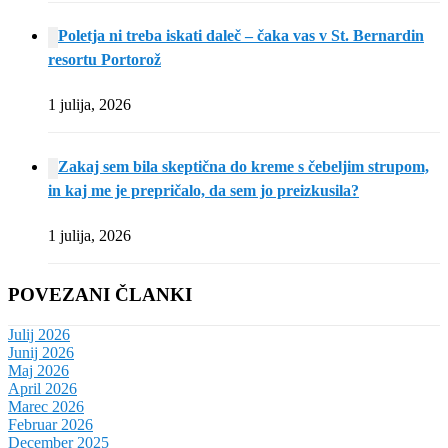
Poletja ni treba iskati daleč – čaka vas v St. Bernardin
resortu Portorož
1 julija, 2026
Zakaj sem bila skeptična do kreme s čebeljim strupom,
in kaj me je prepričalo, da sem jo preizkusila?
1 julija, 2026
POVEZANI ČLANKI
Julij 2026
Junij 2026
Maj 2026
April 2026
Marec 2026
Februar 2026
December 2025