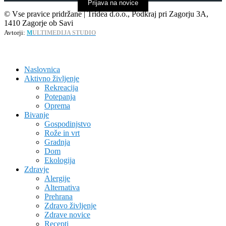
Prijava na novice
© Vse pravice pridržane | Tridea d.o.o., Podkraj pri Zagorju 3A,
1410 Zagorje ob Savi
Avtorji:
M
ULTIMEDIJA STUDIO
Naslovnica
Aktivno življenje
Rekreacija
Potepanja
Oprema
Bivanje
Gospodinjstvo
Rože in vrt
Gradnja
Dom
Ekologija
Zdravje
Alergije
Alternativa
Prehrana
Zdravo življenje
Zdrave novice
Recepti