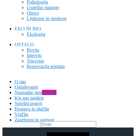
Psihologija
Uspešno staranje
Otroci
Ljubezen in spolnost
EKO IN BIO
Ekologija
OSTALO
Revija
Intervju
Trgovina
Rezervacija termina
O nas
Oglaševanje
Nagradne igre
Sodeluj
Kje nas najdete
Splošni pogoji
Dostava in plačila
Vračila
Zasebnost in varnost