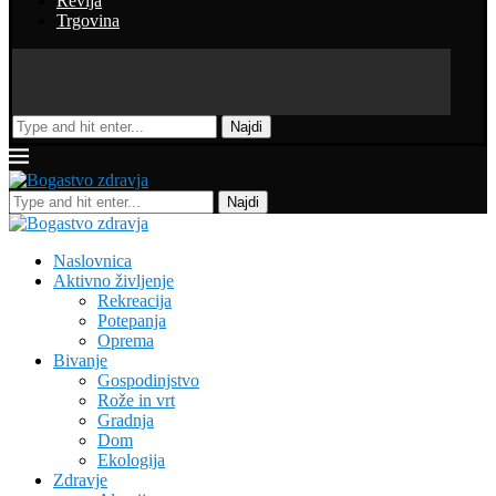
Revija
Trgovina
Najdi
Najdi
Naslovnica
Aktivno življenje
Rekreacija
Potepanja
Oprema
Bivanje
Gospodinjstvo
Rože in vrt
Gradnja
Dom
Ekologija
Zdravje