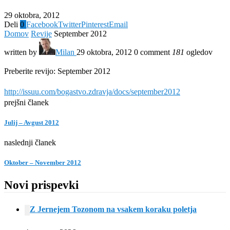
29 oktobra, 2012
Deli
0
Facebook
Twitter
Pinterest
Email
Domov
Revije
September 2012
written by
Milan
29 oktobra, 2012
0 comment
181
ogledov
Preberite revijo: September 2012
http://issuu.com/bogastvo.zdravja/docs/september2012
prejšni članek
Julij – Avgust 2012
naslednji članek
Oktober – November 2012
Novi prispevki
Z Jernejem Tozonom na vsakem koraku poletja