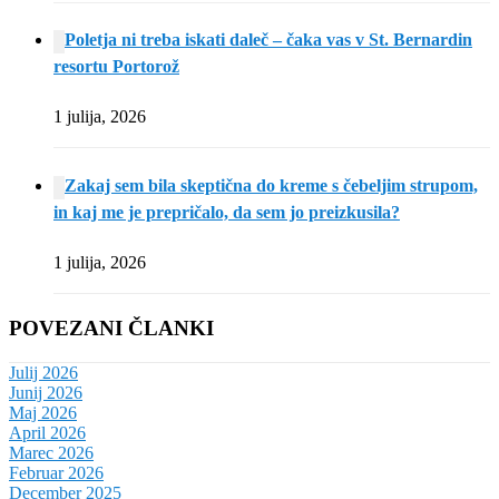
Poletja ni treba iskati daleč – čaka vas v St. Bernardin
resortu Portorož
1 julija, 2026
Zakaj sem bila skeptična do kreme s čebeljim strupom,
in kaj me je prepričalo, da sem jo preizkusila?
1 julija, 2026
POVEZANI ČLANKI
Julij 2026
Junij 2026
Maj 2026
April 2026
Marec 2026
Februar 2026
December 2025