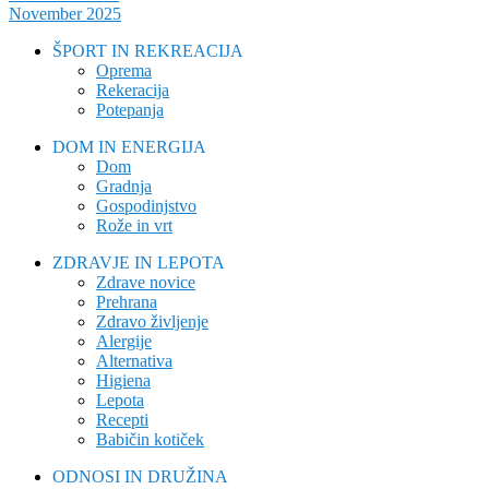
November 2025
ŠPORT IN REKREACIJA
Oprema
Rekeracija
Potepanja
DOM IN ENERGIJA
Dom
Gradnja
Gospodinjstvo
Rože in vrt
ZDRAVJE IN LEPOTA
Zdrave novice
Prehrana
Zdravo življenje
Alergije
Alternativa
Higiena
Lepota
Recepti
Babičin kotiček
ODNOSI IN DRUŽINA