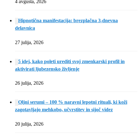
4 avgusta, 2026
Hipnotična manifestacija: brezplačna 3-dnevna
delavnica
27 julija, 2026
5 idej, kako poleti urediti svoj zmenkarski profil in
aktivirati ljubezensko življenje
26 julija, 2026
Oljni serumi – 100 % naravni lepotni rituali, ki koži
zagotavljajo mehkobo, učvrstitev in sijoč videz
20 julija, 2026