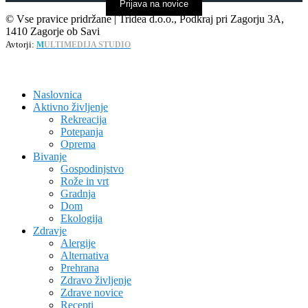
Prijava na novice
© Vse pravice pridržane | Tridea d.o.o., Podkraj pri Zagorju 3A,
1410 Zagorje ob Savi
Avtorji:
M
ULTIMEDIJA STUDIO
Naslovnica
Aktivno življenje
Rekreacija
Potepanja
Oprema
Bivanje
Gospodinjstvo
Rože in vrt
Gradnja
Dom
Ekologija
Zdravje
Alergije
Alternativa
Prehrana
Zdravo življenje
Zdrave novice
Recepti