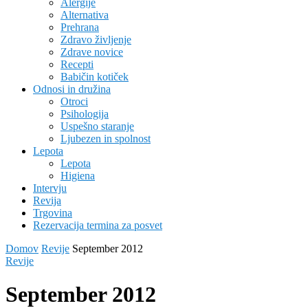
Alergije
Alternativa
Prehrana
Zdravo življenje
Zdrave novice
Recepti
Babičin kotiček
Odnosi in družina
Otroci
Psihologija
Uspešno staranje
Ljubezen in spolnost
Lepota
Lepota
Higiena
Intervju
Revija
Trgovina
Rezervacija termina za posvet
Domov
Revije
September 2012
Revije
September 2012