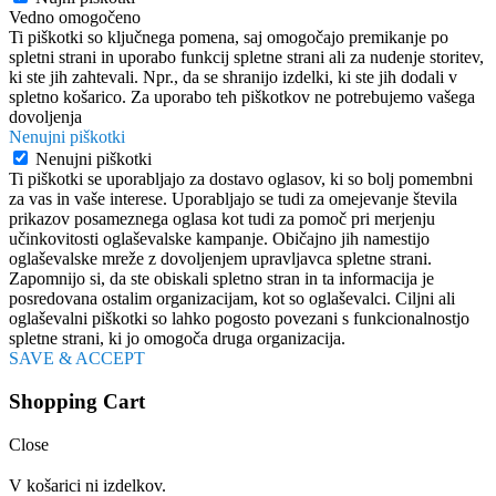
Vedno omogočeno
Ti piškotki so ključnega pomena, saj omogočajo premikanje po
spletni strani in uporabo funkcij spletne strani ali za nudenje storitev,
ki ste jih zahtevali. Npr., da se shranijo izdelki, ki ste jih dodali v
spletno košarico. Za uporabo teh piškotkov ne potrebujemo vašega
dovoljenja
Nenujni piškotki
Nenujni piškotki
Ti piškotki se uporabljajo za dostavo oglasov, ki so bolj pomembni
za vas in vaše interese. Uporabljajo se tudi za omejevanje števila
prikazov posameznega oglasa kot tudi za pomoč pri merjenju
učinkovitosti oglaševalske kampanje. Običajno jih namestijo
oglaševalske mreže z dovoljenjem upravljavca spletne strani.
Zapomnijo si, da ste obiskali spletno stran in ta informacija je
posredovana ostalim organizacijam, kot so oglaševalci. Ciljni ali
oglaševalni piškotki so lahko pogosto povezani s funkcionalnostjo
spletne strani, ki jo omogoča druga organizacija.
SAVE & ACCEPT
Shopping Cart
Close
V košarici ni izdelkov.