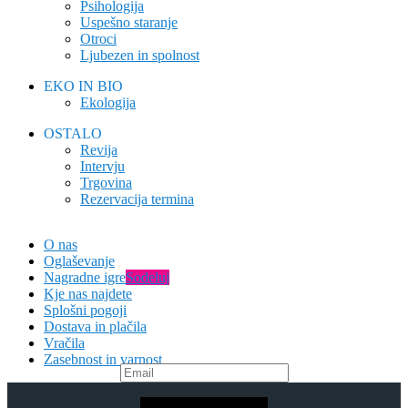
Psihologija
Uspešno staranje
Otroci
Ljubezen in spolnost
EKO IN BIO
Ekologija
OSTALO
Revija
Intervju
Trgovina
Rezervacija termina
O nas
Oglaševanje
Nagradne igre
Sodeluj
Kje nas najdete
Splošni pogoji
Dostava in plačila
Vračila
Zasebnost in varnost