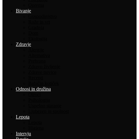
Oprema
Bivanje
Gospodinjstvo
Rože in vrt
Gradnja
Dom
Ekologija
Zdravje
Alergije
Alternativa
Prehrana
Zdravo življenje
Zdrave novice
Recepti
Babičin kotiček
Odnosi in družina
Otroci
Psihologija
Uspešno staranje
Ljubezen in spolnost
Lepota
Lepota
Higiena
Intervju