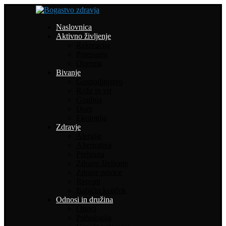
Naslovnica
Aktivno življenje
Rekreacija
Potepanja
Oprema
Bivanje
Gospodinjstvo
Rože in vrt
Gradnja
Dom
Ekologija
Zdravje
Alergije
Alternativa
Prehrana
Zdravo življenje
Zdrave novice
Recepti
Babičin kotiček
Odnosi in družina
Otroci
Psihologija