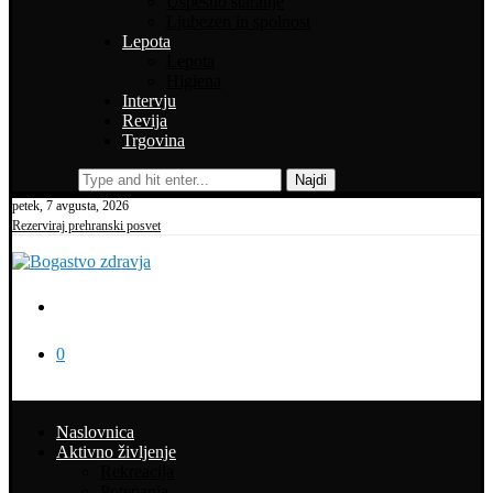
Uspešno staranje
Ljubezen in spolnost
Lepota
Lepota
Higiena
Intervju
Revija
Trgovina
Najdi
petek, 7 avgusta, 2026
Rezerviraj prehranski posvet
0
Naslovnica
Aktivno življenje
Rekreacija
Potepanja