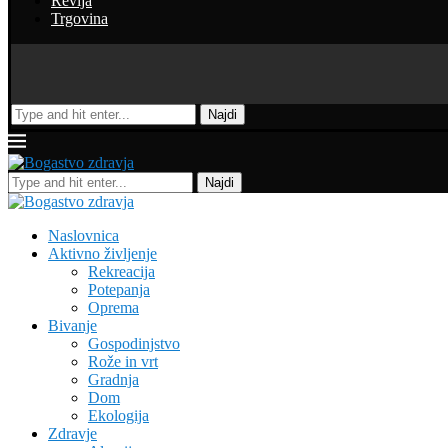
Revija
Trgovina
Najdi
Najdi
Naslovnica
Aktivno življenje
Rekreacija
Potepanja
Oprema
Bivanje
Gospodinjstvo
Rože in vrt
Gradnja
Dom
Ekologija
Zdravje