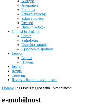
Alergije
Alternativa
Prehrana
Zdravo življenje
Zdrave novice
Recepti
Babičin kotiček
Odnosi in družina
Otroci
Psihologija
Uspešno staranje
Ljubezen in spolnost
Lepota
Lepota
Higiena
Intervju
Revija
Trgovina
Rezervacija termina za posvet
Domov
Tags
Posts tagged with "e-mobilnost"
e-mobilnost