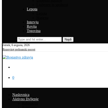
Uspešno staranje
Ljubezen in spolnost
Lepota
Lepota
Higiena
Intervju
Revija
Trgovina
Najdi
četrtek, 6 avgusta, 2026
Rezerviraj prehranski posvet
0
Naslovnica
Aktivno življenje
Rekreacija
Potepanja