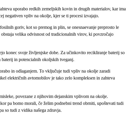
 zahteva uporabo redkih zemeljskih kovin in drugih materialov, kar ima
j negativen vpliv na okolje, kjer se ti procesi izvajajo.
iz fosilnih goriv, kot so premog in plin, se onesnaevanje preprosto le
 obstaja velika odvisnost od tradicionalnih virov, ki povzročajo
žejo konec svoje življenjske dobe. Za učinkovito recikliranje baterij so
baterij in potencialnih okoljskih tveganj.
porabo in odlaganjem. To vključuje tudi vpliv na okolje zaradi
cikel električnih avtomobilov je tako zelo kompleksen in zahteva
 pomisleke, povezane z njihovim dejanskim vplivom na okolje.
akor pa bomo morali, če želim podnebni trend obrniti, upoštevati tudi
pa so tudi z vidika našega zdravja.