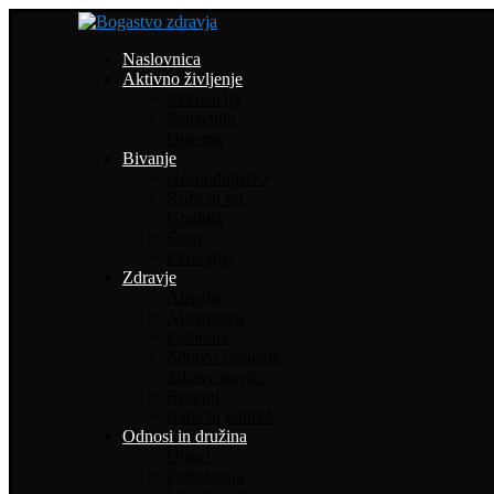
Naslovnica
Aktivno življenje
Rekreacija
Potepanja
Oprema
Bivanje
Gospodinjstvo
Rože in vrt
Gradnja
Dom
Ekologija
Zdravje
Alergije
Alternativa
Prehrana
Zdravo življenje
Zdrave novice
Recepti
Babičin kotiček
Odnosi in družina
Otroci
Psihologija