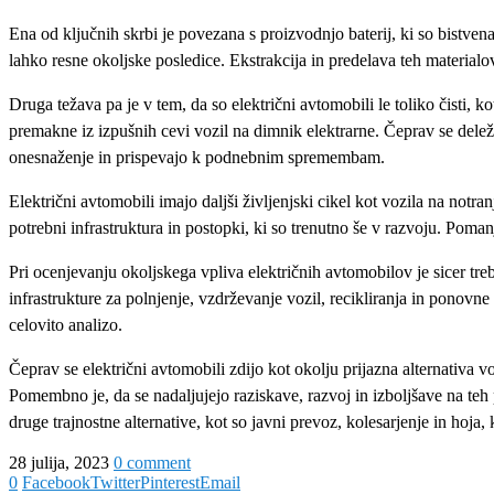
Ena od ključnih skrbi je povezana s proizvodnjo baterij, ki so bistven
lahko resne okoljske posledice. Ekstrakcija in predelava teh materialov
Druga težava pa je v tem, da so električni avtomobili le toliko čisti, ko
premakne iz izpušnih cevi vozil na dimnik elektrarne. Čeprav se delež 
onesnaženje in prispevajo k podnebnim spremembam.
Električni avtomobili imajo daljši življenjski cikel kot vozila na notra
potrebni infrastruktura in postopki, ki so trenutno še v razvoju. Poma
Pri ocenjevanju okoljskega vpliva električnih avtomobilov je sicer tre
infrastrukture za polnjenje, vzdrževanje vozil, recikliranja in ponov
celovito analizo.
Čeprav se električni avtomobili zdijo kot okolju prijazna alternativa 
Pomembno je, da se nadaljujejo raziskave, razvoj in izboljšave na teh
druge trajnostne alternative, kot so javni prevoz, kolesarjenje in hoja
28 julija, 2023
0 comment
0
Facebook
Twitter
Pinterest
Email