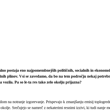
lno postaja eno najpomembnejših političnih, socialnih in ekonomsk
dnih plinov. Vsi se zavedamo, da bo na tem področju nekaj potrebno
a vozila. Pa so le-ta res tako zelo okolju prijazna?
vozilom na notranje izgorevanje. Prispevajo k zmanjšanju emisij toplogredn
okolje. Srečujejo se namreč z nekaterimi resnimi izzivi, ki tudi nanje