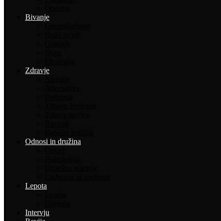
Oprema
Bivanje
Gospodinjstvo
Rože in vrt
Gradnja
Dom
Ekologija
Zdravje
Alergije
Alternativa
Prehrana
Zdravo življenje
Zdrave novice
Recepti
Babičin kotiček
Odnosi in družina
Otroci
Psihologija
Uspešno staranje
Ljubezen in spolnost
Lepota
Lepota
Higiena
Intervju