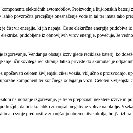
a komponenta električnih avtomobilov. Proizvodnja litij-ionskih baterij
 lahko povzročita precejšnje onesnaženje vode in tal ter imata tako prece
t je čist vir energije, ki jih napaja. Če se električna energija pridobiva 
elektrike, pridobljene iz obnovljivih virov energije, povečuje, še vedno
nje izgorevanje. Vendar pa obstaja izziv glede reciklaže baterij, ko dose
njkanje učinkovitega recikliranja lahko privede do akumulacije odpadnih 
ba upoštevati celoten življenjski cikel vozila, vključno s proizvodnjo, u
ne uporabe komponent ter končnega odlaganja vozil. Celoten življenjski 
vozilom na notranje izgorevanje, je treba prepoznati nekatere izzive in
 področjih, da bi tako lahko zmanjšali negativne vplive na okolje. Vsek
, ki imajo svoje prednosti v zmanjšanju obremenitve okolja, boljša izbira 