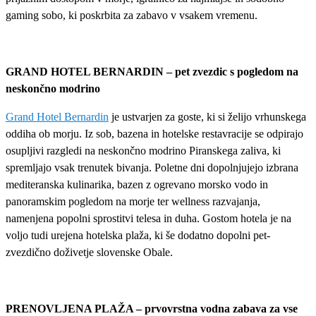
gaming sobo, ki poskrbita za zabavo v vsakem vremenu.
GRAND HOTEL BERNARDIN – pet zvezdic s pogledom na
neskončno modrino
Grand Hotel Bernardin
je ustvarjen za goste, ki si želijo vrhunskega
oddiha ob morju. Iz sob, bazena in hotelske restavracije se odpirajo
osupljivi razgledi na neskončno modrino Piranskega zaliva, ki
spremljajo vsak trenutek bivanja. Poletne dni dopolnjujejo izbrana
mediteranska kulinarika, bazen z ogrevano morsko vodo in
panoramskim pogledom na morje ter wellness razvajanja,
namenjena popolni sprostitvi telesa in duha. Gostom hotela je na
voljo tudi urejena hotelska plaža, ki še dodatno dopolni pet-
zvezdično doživetje slovenske Obale.
PRENOVLJENA PLAŽA – prvovrstna vodna zabava za vse