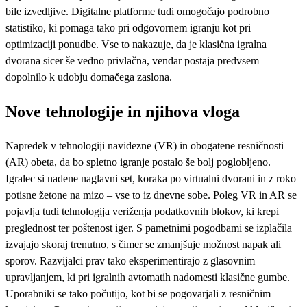
bile izvedljive. Digitalne platforme tudi omogočajo podrobno
statistiko, ki pomaga tako pri odgovornem igranju kot pri
optimizaciji ponudbe. Vse to nakazuje, da je klasična igralna
dvorana sicer še vedno privlačna, vendar postaja predvsem
dopolnilo k udobju domačega zaslona.
Nove tehnologije in njihova vloga
Napredek v tehnologiji navidezne (VR) in obogatene resničnosti
(AR) obeta, da bo spletno igranje postalo še bolj poglobljeno.
Igralec si nadene naglavni set, koraka po virtualni dvorani in z roko
potisne žetone na mizo – vse to iz dnevne sobe. Poleg VR in AR se
pojavlja tudi tehnologija veriženja podatkovnih blokov, ki krepi
preglednost ter poštenost iger. S pametnimi pogodbami se izplačila
izvajajo skoraj trenutno, s čimer se zmanjšuje možnost napak ali
sporov. Razvijalci prav tako eksperimentirajo z glasovnim
upravljanjem, ki pri igralnih avtomatih nadomesti klasične gumbe.
Uporabniki se tako počutijo, kot bi se pogovarjali z resničnim