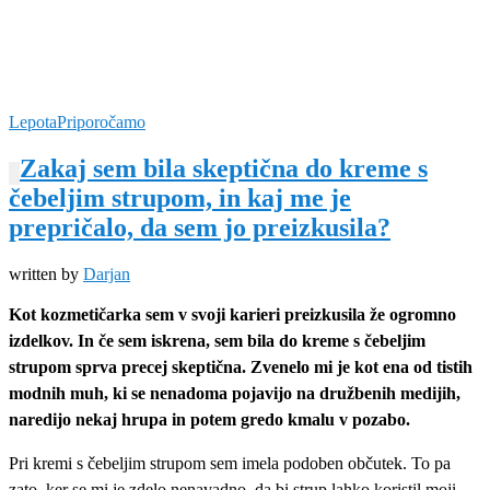
Lepota
Priporočamo
Zakaj sem bila skeptična do kreme s
čebeljim strupom, in kaj me je
prepričalo, da sem jo preizkusila?
written by
Darjan
Kot kozmetičarka sem v svoji karieri preizkusila že ogromno
izdelkov. In če sem iskrena, sem bila do kreme s čebeljim
strupom sprva precej skeptična. Zvenelo mi je kot ena od tistih
modnih muh, ki se nenadoma pojavijo na družbenih medijih,
naredijo nekaj hrupa in potem gredo kmalu v pozabo.
Pri kremi s čebeljim strupom sem imela podoben občutek. To pa
zato, ker se mi je zdelo nenavadno, da bi strup lahko koristil moji