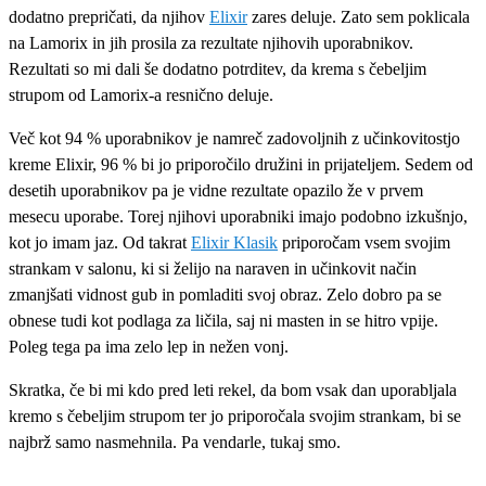
dodatno prepričati, da njihov
Elixir
zares deluje. Zato sem poklicala
na Lamorix in jih prosila za rezultate njihovih uporabnikov.
Rezultati so mi dali še dodatno potrditev, da krema s čebeljim
strupom od Lamorix-a resnično deluje.
Več kot 94 % uporabnikov je namreč zadovoljnih z učinkovitostjo
kreme Elixir, 96 % bi jo priporočilo družini in prijateljem. Sedem od
desetih uporabnikov pa je vidne rezultate opazilo že v prvem
mesecu uporabe. Torej njihovi uporabniki imajo podobno izkušnjo,
kot jo imam jaz. Od takrat
Elixir Klasik
priporočam vsem svojim
strankam v salonu, ki si želijo na naraven in učinkovit način
zmanjšati vidnost gub in pomladiti svoj obraz. Zelo dobro pa se
obnese tudi kot podlaga za ličila, saj ni masten in se hitro vpije.
Poleg tega pa ima zelo lep in nežen vonj.
Skratka, če bi mi kdo pred leti rekel, da bom vsak dan uporabljala
kremo s čebeljim strupom ter jo priporočala svojim strankam, bi se
najbrž samo nasmehnila. Pa vendarle, tukaj smo.