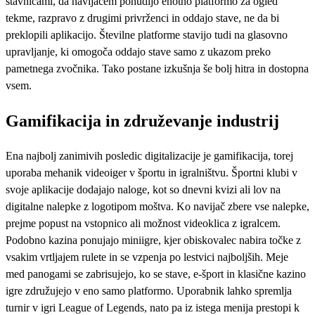
stavnicami, da navijačem ponudijo enotno platformo za ogled
tekme, razpravo z drugimi privrženci in oddajo stave, ne da bi
preklopili aplikacijo. Številne platforme stavijo tudi na glasovno
upravljanje, ki omogoča oddajo stave samo z ukazom preko
pametnega zvočnika. Tako postane izkušnja še bolj hitra in dostopna
vsem.
Gamifikacija in združevanje industrij
Ena najbolj zanimivih posledic digitalizacije je gamifikacija, torej
uporaba mehanik videoiger v športu in igralništvu. Športni klubi v
svoje aplikacije dodajajo naloge, kot so dnevni kvizi ali lov na
digitalne nalepke z logotipom moštva. Ko navijač zbere vse nalepke,
prejme popust na vstopnico ali možnost videoklica z igralcem.
Podobno kazina ponujajo miniigre, kjer obiskovalec nabira točke z
vsakim vrtljajem rulete in se vzpenja po lestvici najboljših. Meje
med panogami se zabrisujejo, ko se stave, e-šport in klasične kazino
igre združujejo v eno samo platformo. Uporabnik lahko spremlja
turnir v igri League of Legends, nato pa iz istega menija prestopi k