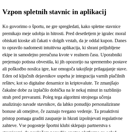
Vzpon spletnih stavnic in aplikacij
Ko govorimo o športu, ne gre spregledati, kako spletne stavnice
premikajo meje udobja in hitrosti. Pred desetletjem je igralec moral
obiskati kioske ali čakati v dolgih vrstah, da je oddal kupon. Danes
to opravilo nadomesti intuitivna aplikacija, ki shrani priljubljene
ekipe in samodejno preračuna kvote v realnem času. Uporabniki
prejemajo potisna obvestila, ki jih opozorijo na spremembo postave
ali poškodbo nosilca igre, kar omogoča takojšnje prilagajanje stave.
Eden od ključnih dejavnikov uspeha je integracija varnih plačilnih
rešitev, kot so digitalne denarnice in kriptovalute. Te zmanjšajo
čakalne dobe za izplačilo dobička na le nekaj minut in razblinijo
strah pred prevarami. Poleg tega algoritmi strojnega učenja
analizirajo navade stavnikov, da lahko ponudijo personalizirane
bonuse ali omejitve, če zaznajo tvegano vedenje. Ta proaktivni
pristop pomaga graditi zaupanje in hkrati izpolnjevati regulativne
zahteve. Vse pogosteje športni klubi sklepajo partnerstva s