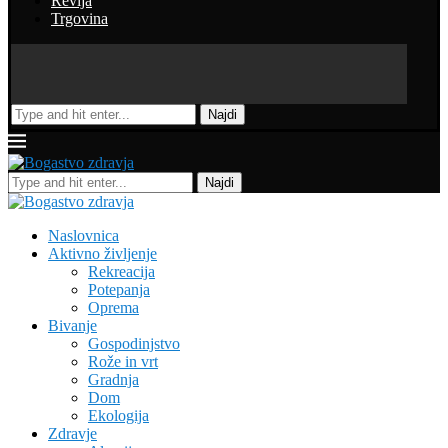
Revija
Trgovina
Najdi
Najdi
Naslovnica
Aktivno življenje
Rekreacija
Potepanja
Oprema
Bivanje
Gospodinjstvo
Rože in vrt
Gradnja
Dom
Ekologija
Zdravje