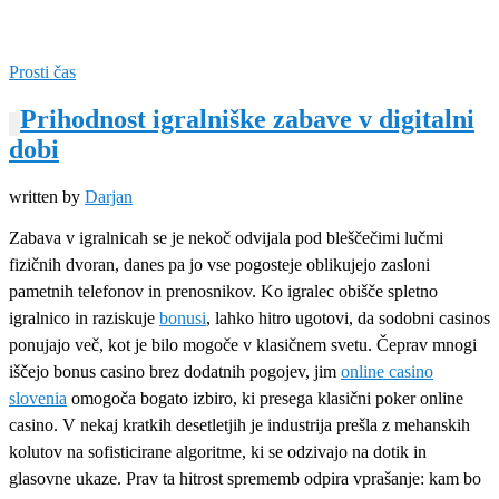
Prosti čas
Prihodnost igralniške zabave v digitalni
dobi
written by
Darjan
Zabava v igralnicah se je nekoč odvijala pod bleščečimi lučmi
fizičnih dvoran, danes pa jo vse pogosteje oblikujejo zasloni
pametnih telefonov in prenosnikov. Ko igralec obišče spletno
igralnico in raziskuje
bonusi
, lahko hitro ugotovi, da sodobni casinos
ponujajo več, kot je bilo mogoče v klasičnem svetu. Čeprav mnogi
iščejo bonus casino brez dodatnih pogojev, jim
online casino
slovenia
omogoča bogato izbiro, ki presega klasični poker online
casino. V nekaj kratkih desetletjih je industrija prešla z mehanskih
kolutov na sofisticirane algoritme, ki se odzivajo na dotik in
glasovne ukaze. Prav ta hitrost sprememb odpira vprašanje: kam bo