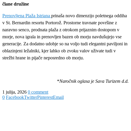
člane družine
Prenovljena Plaža Istriana
prinaša novo dimenzijo poletnega oddiha
v St. Bernardin resortu Portorož. Prostorne travnate površine z
naravno senco, prodnata plaža z otrokom prijaznim dostopom v
morje, nova igrala in prenovljen bazen ob morju navdušujejo vse
generacije. Za dodatno udobje so na voljo tudi elegantni paviljoni in
oblazinjeni ležalniki, kjer lahko ob zvoku valov uživate tudi v
strežbi hrane in pijače neposredno ob morju.
*
Naročnik oglasa je Sava Turizem d.d.
1 julija, 2026
0 comment
0
Facebook
Twitter
Pinterest
Email