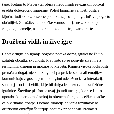
(ang. Return to Player) ter objava neodvisnih revizijskih poročil
gradita dolgoročno zaupanje. Poleg finančne varnosti postaja
ključna tudi skrb za osebne podatke, saj so ti pri igralništvu pogosto
občutljivi. Združitev tehnološke varnosti in jasne zakonodaje
zagotavlja temelje, na katerih lahko industrija varno raste.
Družbeni vidik in žive igre
Čeprav digitalno igranje pogosto poteka doma, igralci ne želijo
izgubiti občutka skupnosti. Prav zato so se pojavile žive igre z
resničnimi krupjeji in možnostjo klepeta. Kameri visoke ločljivosti
prenašata dogajanje z miz, igralci pa prek besedila ali emojijev
komunicirajo z gostiteljem in drugimi udeleženci. Ta interakcija
spodbuja socialni vidik, ki je bil dolga leta rezerviran za fizične
igralnice. Številne platforme uvajajo tudi turnirje, kjer se lahko
uporabniki merijo med seboj in obenem zbirajo dosežke, značke ali
celo virtualne trofeje. Dodana funkcija deljenja rezultatov na
družbenih omrežjih še utrjuje občutek pripadnosti. Nekateri