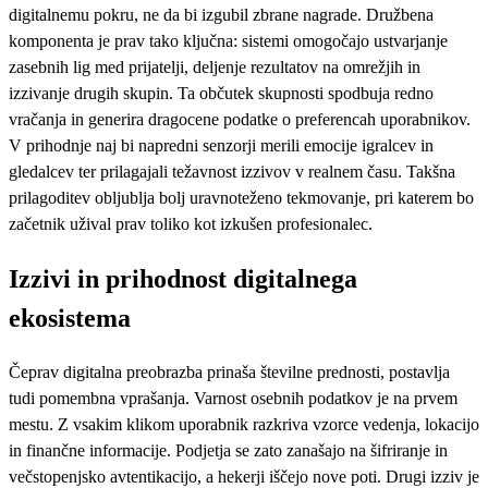
digitalnemu pokru, ne da bi izgubil zbrane nagrade. Družbena
komponenta je prav tako ključna: sistemi omogočajo ustvarjanje
zasebnih lig med prijatelji, deljenje rezultatov na omrežjih in
izzivanje drugih skupin. Ta občutek skupnosti spodbuja redno
vračanja in generira dragocene podatke o preferencah uporabnikov.
V prihodnje naj bi napredni senzorji merili emocije igralcev in
gledalcev ter prilagajali težavnost izzivov v realnem času. Takšna
prilagoditev obljublja bolj uravnoteženo tekmovanje, pri katerem bo
začetnik užival prav toliko kot izkušen profesionalec.
Izzivi in prihodnost digitalnega
ekosistema
Čeprav digitalna preobrazba prinaša številne prednosti, postavlja
tudi pomembna vprašanja. Varnost osebnih podatkov je na prvem
mestu. Z vsakim klikom uporabnik razkriva vzorce vedenja, lokacijo
in finančne informacije. Podjetja se zato zanašajo na šifriranje in
večstopenjsko avtentikacijo, a hekerji iščejo nove poti. Drugi izziv je