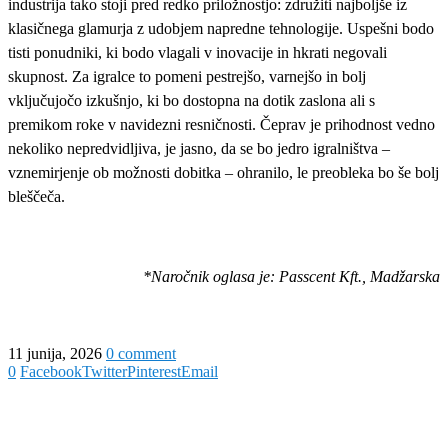
industrija tako stoji pred redko priložnostjo: združiti najboljše iz
klasičnega glamurja z udobjem napredne tehnologije. Uspešni bodo
tisti ponudniki, ki bodo vlagali v inovacije in hkrati negovali
skupnost. Za igralce to pomeni pestrejšo, varnejšo in bolj
vključujočo izkušnjo, ki bo dostopna na dotik zaslona ali s
premikom roke v navidezni resničnosti. Čeprav je prihodnost vedno
nekoliko nepredvidljiva, je jasno, da se bo jedro igralništva –
vznemirjenje ob možnosti dobitka – ohranilo, le preobleka bo še bolj
bleščeča.
*Naročnik oglasa je: Passcent Kft., Madžarska
11 junija, 2026
0 comment
0
Facebook
Twitter
Pinterest
Email