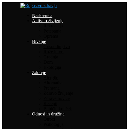
Naslovnica
Aktivno življenje
Rekreacija
Potepanja
Oprema
Bivanje
Gospodinjstvo
Rože in vrt
Gradnja
Dom
Ekologija
Zdravje
Alergije
Alternativa
Prehrana
Zdravo življenje
Zdrave novice
Recepti
Babičin kotiček
Odnosi in družina
Otroci
Psihologija