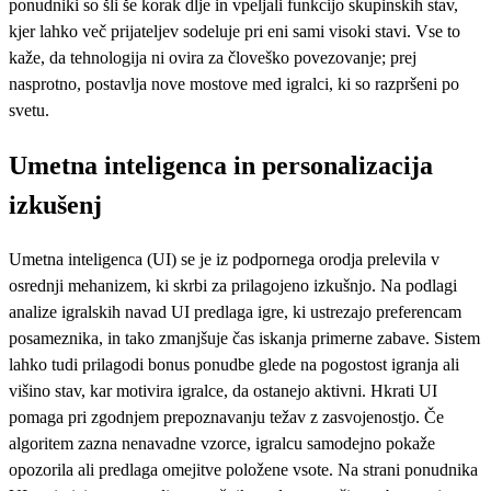
ponudniki so šli še korak dlje in vpeljali funkcijo skupinskih stav,
kjer lahko več prijateljev sodeluje pri eni sami visoki stavi. Vse to
kaže, da tehnologija ni ovira za človeško povezovanje; prej
nasprotno, postavlja nove mostove med igralci, ki so razpršeni po
svetu.
Umetna inteligenca in personalizacija
izkušenj
Umetna inteligenca (UI) se je iz podpornega orodja prelevila v
osrednji mehanizem, ki skrbi za prilagojeno izkušnjo. Na podlagi
analize igralskih navad UI predlaga igre, ki ustrezajo preferencam
posameznika, in tako zmanjšuje čas iskanja primerne zabave. Sistem
lahko tudi prilagodi bonus ponudbe glede na pogostost igranja ali
višino stav, kar motivira igralce, da ostanejo aktivni. Hkrati UI
pomaga pri zgodnjem prepoznavanju težav z zasvojenostjo. Če
algoritem zazna nenavadne vzorce, igralcu samodejno pokaže
opozorila ali predlaga omejitve položene vsote. Na strani ponudnika