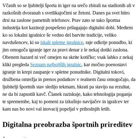
Včasih so se ljubitelji športa in iger na srečo zbirali na stadionih ali v
razkošnih dvoranah s svetlikajočimi se žetoni. Danes pa svet hitro
drsi na zaslone pametnih telefonov. Prav zato se tako športna
industrija kot kazinoji pospešeno prilagajajo digitalni dobi. Medtem
ko so lokalni igralnice še vedno del barvite tradicije, veliko
navdušencev, ki so
iskali spletne igralnice
, raje odkrije ponudbo, ki
jim omogoča igranje iger za pravi denar z le nekaj dotiki zaslona.
Obenem hazard ni več omejen na skrite kotičke; vsak lahko z nekaj
kliki pregleda
Seznam najboljših igralnic
, kar močno poenostavi
igranje in krepi zaupanje v spletne ponudnike. Digitalni tokovi,
družbena omrežja in prenos podatkov v realnem času omogočajo, da
ljubitelji športnih stav sledijo tekmam, hkrati pa stavijo na rezultat,
ne da bi zapustili kavč. Članek raziskuje, kako tehnologija poganja
te spremembe, kaj to pomeni za izkušnjo navijačev in igralcev ter
kam nas bo novi val inovacij popeljal v prihodnjih letih.
Digitalna preobrazba športnih prireditev