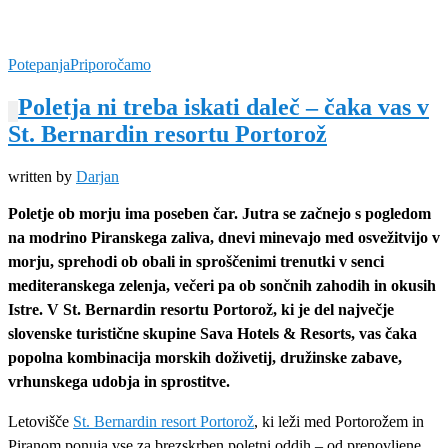
Potepanja
Priporočamo
Poletja ni treba iskati daleč – čaka vas v
St. Bernardin resortu Portorož
written by
Darjan
Poletje ob morju ima poseben čar. Jutra se začnejo s pogledom
na modrino Piranskega zaliva, dnevi minevajo med osvežitvijo v
morju, sprehodi ob obali in sproščenimi trenutki v senci
mediteranskega zelenja, večeri pa ob sončnih zahodih in okusih
Istre. V St. Bernardin resortu Portorož, ki je del največje
slovenske turistične skupine Sava Hotels & Resorts, vas čaka
popolna kombinacija morskih doživetij, družinske zabave,
vrhunskega udobja in sprostitve.
Letovišče
St. Bernardin resort Portorož
, ki leži med Portorožem in
Piranom ponuja vse za brezskrben poletni oddih – od prenovljene