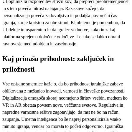
UI optimizira razporeditev strežnikov, da prepreči preobremenjenost
in s tem poveča hitrost nalaganja. Raziskave kažejo, da
personalizacija poveča zadovoljstvo in podaljša povprečni čas
igranja, kar je koristno za obe strani. Kljub temu je pomembno, da
UI deluje transparentno in da igralec vedno ve, kako in zakaj
platforma sprejema določene odločitve. Le tako se lahko ohrani
ravnovesje med udobjem in zasebnostjo.
Kaj prinaša prihodnost: zaključek in
priložnosti
Vse opisane smernice kažejo, da bo prihodnost igralniške zabave
oblikovana z mešanico inovacij, varnosti in človeške povezanosti.
Digitalizacija omogoča skoraj neomejeno širitev vsebin, medtem ko
VR in AR obetata povsem nove, veččutne svetove. Regulativa in
napredne varnostne rešitve zagotavljajo, da rast ne bo na račun
zaupanja. Umetna inteligenca bo še naprej personalizirala vsako
minuto igranja, vendar bo morala to početi odgovorno. Igralniška