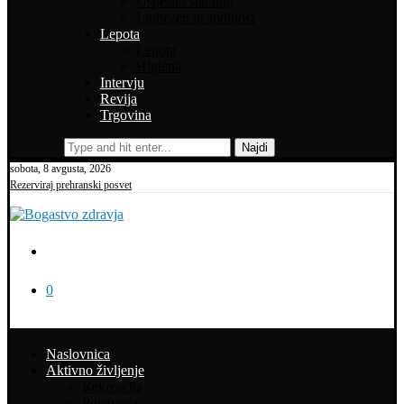
Uspešno staranje
Ljubezen in spolnost
Lepota
Lepota
Higiena
Intervju
Revija
Trgovina
Najdi
sobota, 8 avgusta, 2026
Rezerviraj prehranski posvet
0
Naslovnica
Aktivno življenje
Rekreacija
Potepanja