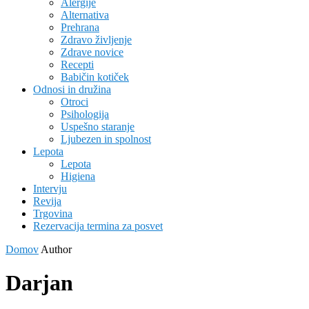
Alergije
Alternativa
Prehrana
Zdravo življenje
Zdrave novice
Recepti
Babičin kotiček
Odnosi in družina
Otroci
Psihologija
Uspešno staranje
Ljubezen in spolnost
Lepota
Lepota
Higiena
Intervju
Revija
Trgovina
Rezervacija termina za posvet
Domov
Author
Darjan