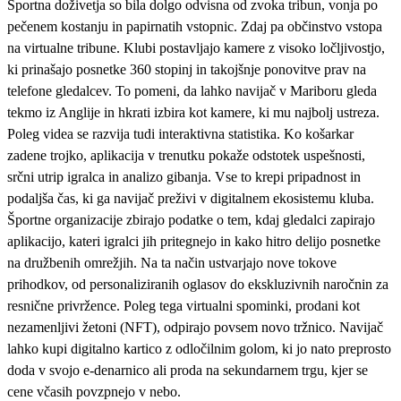
Športna doživetja so bila dolgo odvisna od zvoka tribun, vonja po
pečenem kostanju in papirnatih vstopnic. Zdaj pa občinstvo vstopa
na virtualne tribune. Klubi postavljajo kamere z visoko ločljivostjo,
ki prinašajo posnetke 360 stopinj in takojšnje ponovitve prav na
telefone gledalcev. To pomeni, da lahko navijač v Mariboru gleda
tekmo iz Anglije in hkrati izbira kot kamere, ki mu najbolj ustreza.
Poleg videa se razvija tudi interaktivna statistika. Ko košarkar
zadene trojko, aplikacija v trenutku pokaže odstotek uspešnosti,
srčni utrip igralca in analizo gibanja. Vse to krepi pripadnost in
podaljša čas, ki ga navijač preživi v digitalnem ekosistemu kluba.
Športne organizacije zbirajo podatke o tem, kdaj gledalci zapirajo
aplikacijo, kateri igralci jih pritegnejo in kako hitro delijo posnetke
na družbenih omrežjih. Na ta način ustvarjajo nove tokove
prihodkov, od personaliziranih oglasov do ekskluzivnih naročnin za
resnične privržence. Poleg tega virtualni spominki, prodani kot
nezamenljivi žetoni (NFT), odpirajo povsem novo tržnico. Navijač
lahko kupi digitalno kartico z odločilnim golom, ki jo nato preprosto
doda v svojo e-denarnico ali proda na sekundarnem trgu, kjer se
cene včasih povzpnejo v nebo.