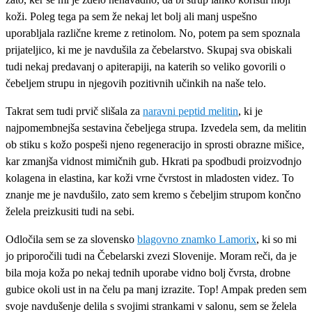
koži. Poleg tega pa sem že nekaj let bolj ali manj uspešno
uporabljala različne kreme z retinolom. No, potem pa sem spoznala
prijateljico, ki me je navdušila za čebelarstvo. Skupaj sva obiskali
tudi nekaj predavanj o apiterapiji, na katerih so veliko govorili o
čebeljem strupu in njegovih pozitivnih učinkih na naše telo.
Takrat sem tudi prvič slišala za
naravni peptid melitin
, ki je
najpomembnejša sestavina čebeljega strupa. Izvedela sem, da melitin
ob stiku s kožo pospeši njeno regeneracijo in sprosti obrazne mišice,
kar zmanjša vidnost mimičnih gub. Hkrati pa spodbudi proizvodnjo
kolagena in elastina, kar koži vrne čvrstost in mladosten videz. To
znanje me je navdušilo, zato sem kremo s čebeljim strupom končno
želela preizkusiti tudi na sebi.
Odločila sem se za slovensko
blagovno znamko Lamorix
, ki so mi
jo priporočili tudi na Čebelarski zvezi Slovenije. Moram reči, da je
bila moja koža po nekaj tednih uporabe vidno bolj čvrsta, drobne
gubice okoli ust in na čelu pa manj izrazite. Top! Ampak preden sem
svoje navdušenje delila s svojimi strankami v salonu, sem se želela