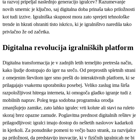
ta razvoj pripeljal naslednjo generacijo igralcev? Razumevanje
novih smernic je ključno, saj digitalna doba prinaša tako priložnosti
kot tudi izzive. Igralniška skupnost mora zato sprejeti tehnološke
trende in hkrati ohraniti tisto iskrico, ki je igralništvo naredila tako
privlačno že od začetka.
Digitalna revolucija igralniških platform
Digitalna transformacija je v zadnjih letih temeljito pretresla način,
kako ljudje dostopajo do iger na srečo. Od preprostih spletnih strani
z omejenim številom iger smo prešli do interaktivnih platform, ki se
prilagajajo vsakemu uporabniku posebej. Veliko zaslug ima širša
razpoložljivost hitrega interneta, ki omogoča gladko igranje tudi z
mobilnih naprav. Poleg tega sodobna programska orodja
zmanjšujejo zamike, zato lahko igralec vrti kolute ali stavi na ruleto
skoraj brez opazne zamude. Poglavitna prednost digitalnih rešitev je
prilagodljivost: igralci imajo dostop do neštetih naslovov kadarkoli
in kjerkoli. Za ponudnike pomeni to večjo bazo strank, za razvijalce
pa priložnost, da predstavijo inovacije, ki v fizičnih igralnicah ne bi