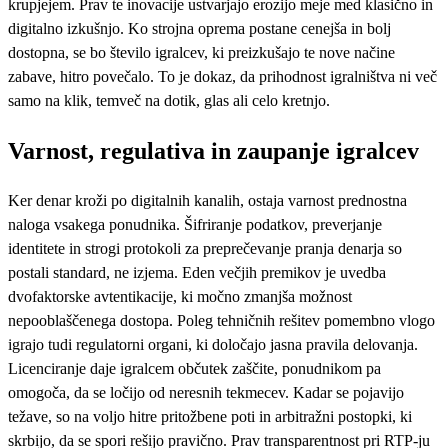
krupjejem. Prav te inovacije ustvarjajo erozijo meje med klasično in
digitalno izkušnjo. Ko strojna oprema postane cenejša in bolj
dostopna, se bo število igralcev, ki preizkušajo te nove načine
zabave, hitro povečalo. To je dokaz, da prihodnost igralništva ni več
samo na klik, temveč na dotik, glas ali celo kretnjo.
Varnost, regulativa in zaupanje igralcev
Ker denar kroži po digitalnih kanalih, ostaja varnost prednostna
naloga vsakega ponudnika. Šifriranje podatkov, preverjanje
identitete in strogi protokoli za preprečevanje pranja denarja so
postali standard, ne izjema. Eden večjih premikov je uvedba
dvofaktorske avtentikacije, ki močno zmanjša možnost
nepooblaščenega dostopa. Poleg tehničnih rešitev pomembno vlogo
igrajo tudi regulatorni organi, ki določajo jasna pravila delovanja.
Licenciranje daje igralcem občutek zaščite, ponudnikom pa
omogoča, da se ločijo od neresnih tekmecev. Kadar se pojavijo
težave, so na voljo hitre pritožbene poti in arbitražni postopki, ki
skrbijo, da se spori rešijo pravično. Prav transparentnost pri RTP-ju