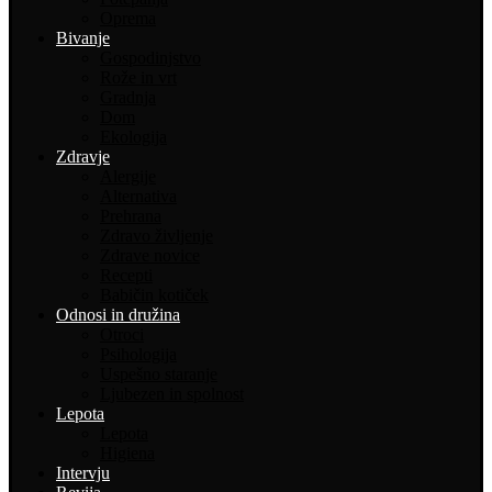
Oprema
Bivanje
Gospodinjstvo
Rože in vrt
Gradnja
Dom
Ekologija
Zdravje
Alergije
Alternativa
Prehrana
Zdravo življenje
Zdrave novice
Recepti
Babičin kotiček
Odnosi in družina
Otroci
Psihologija
Uspešno staranje
Ljubezen in spolnost
Lepota
Lepota
Higiena
Intervju