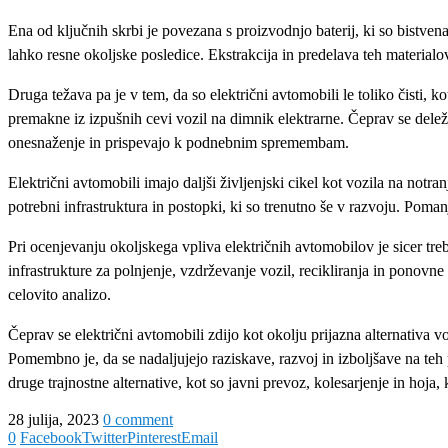
Ena od ključnih skrbi je povezana s proizvodnjo baterij, ki so bistven
lahko resne okoljske posledice. Ekstrakcija in predelava teh materialov
Druga težava pa je v tem, da so električni avtomobili le toliko čisti, ko
premakne iz izpušnih cevi vozil na dimnik elektrarne. Čeprav se delež 
onesnaženje in prispevajo k podnebnim spremembam.
Električni avtomobili imajo daljši življenjski cikel kot vozila na notra
potrebni infrastruktura in postopki, ki so trenutno še v razvoju. Poma
Pri ocenjevanju okoljskega vpliva električnih avtomobilov je sicer tre
infrastrukture za polnjenje, vzdrževanje vozil, recikliranja in ponov
celovito analizo.
Čeprav se električni avtomobili zdijo kot okolju prijazna alternativa 
Pomembno je, da se nadaljujejo raziskave, razvoj in izboljšave na teh
druge trajnostne alternative, kot so javni prevoz, kolesarjenje in hoja
28 julija, 2023
0 comment
0
Facebook
Twitter
Pinterest
Email