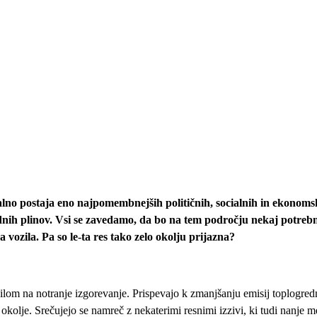
lno postaja eno najpomembnejših političnih, socialnih in ekonomsk
dnih plinov. Vsi se zavedamo, da bo na tem področju nekaj potrebno
a vozila. Pa so le-ta res tako zelo okolju prijazna?
vozilom na notranje izgorevanje. Prispevajo k zmanjšanju emisij toplogredn
okolje. Srečujejo se namreč z nekaterimi resnimi izzivi, ki tudi nanje