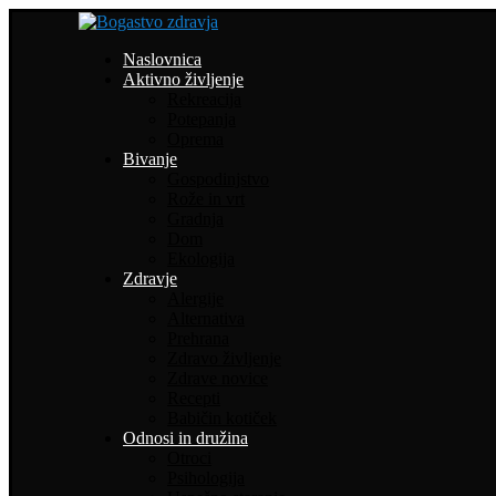
Naslovnica
Aktivno življenje
Rekreacija
Potepanja
Oprema
Bivanje
Gospodinjstvo
Rože in vrt
Gradnja
Dom
Ekologija
Zdravje
Alergije
Alternativa
Prehrana
Zdravo življenje
Zdrave novice
Recepti
Babičin kotiček
Odnosi in družina
Otroci
Psihologija