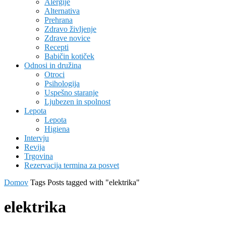
Alergije
Alternativa
Prehrana
Zdravo življenje
Zdrave novice
Recepti
Babičin kotiček
Odnosi in družina
Otroci
Psihologija
Uspešno staranje
Ljubezen in spolnost
Lepota
Lepota
Higiena
Intervju
Revija
Trgovina
Rezervacija termina za posvet
Domov
Tags
Posts tagged with "elektrika"
elektrika