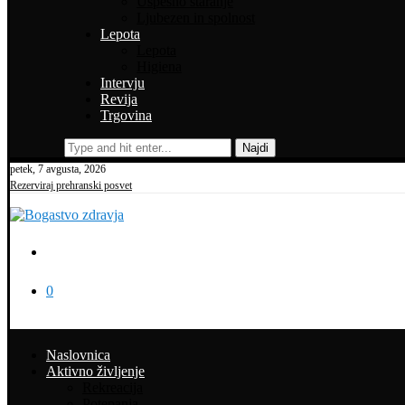
Uspešno staranje
Ljubezen in spolnost
Lepota
Lepota
Higiena
Intervju
Revija
Trgovina
Najdi
petek, 7 avgusta, 2026
Rezerviraj prehranski posvet
0
Naslovnica
Aktivno življenje
Rekreacija
Potepanja