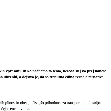
ih vprašanj. In ko načnemo to temo, beseda slej ko prej nanese
 ukreniti, a dejstvo je, da so trenutno edina resna alternativa
ih plinov in obetajo čistejšo prihodnost za transportno industrijo.
 mečejo senco dvoma.