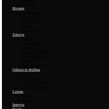
Oprema
Bivanje
Gospodinjstvo
Rože in vrt
Gradnja
Dom
Ekologija
Zdravje
Alergije
Alternativa
Prehrana
Zdravo življenje
Zdrave novice
Recepti
Babičin kotiček
Odnosi in družina
Otroci
Psihologija
Uspešno staranje
Ljubezen in spolnost
Lepota
Lepota
Higiena
Intervju