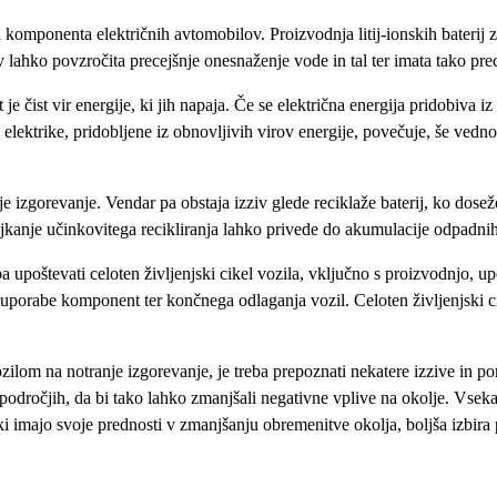
a komponenta električnih avtomobilov. Proizvodnja litij-ionskih baterij
 lahko povzročita precejšnje onesnaženje vode in tal ter imata tako prece
t je čist vir energije, ki jih napaja. Če se električna energija pridobiva 
elektrike, pridobljene iz obnovljivih virov energije, povečuje, še vedno
nje izgorevanje. Vendar pa obstaja izziv glede reciklaže baterij, ko dose
njkanje učinkovitega recikliranja lahko privede do akumulacije odpadnih 
ba upoštevati celoten življenjski cikel vozila, vključno s proizvodnjo, u
ne uporabe komponent ter končnega odlaganja vozil. Celoten življenjski 
vozilom na notranje izgorevanje, je treba prepoznati nekatere izzive in
 področjih, da bi tako lahko zmanjšali negativne vplive na okolje. Vsek
, ki imajo svoje prednosti v zmanjšanju obremenitve okolja, boljša izbira 