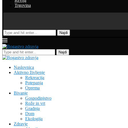
Revija
Trgovina
Najdi
Najdi
Naslovnica
Aktivno življenje
Rekreacija
Potepanja
Oprema
Bivanje
Gospodinjstvo
Rože in vrt
Gradnja
Dom
Ekologija
Zdravje