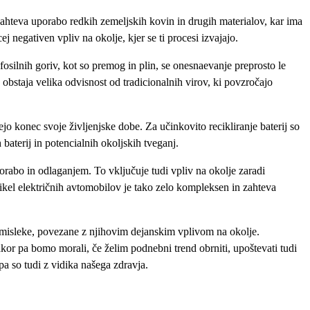
 zahteva uporabo redkih zemeljskih kovin in drugih materialov, kar ima
j negativen vpliv na okolje, kjer se ti procesi izvajajo.
iz fosilnih goriv, kot so premog in plin, se onesnaevanje preprosto le
 obstaja velika odvisnost od tradicionalnih virov, ki povzročajo
žejo konec svoje življenjske dobe. Za učinkovito recikliranje baterij so
baterij in potencialnih okoljskih tveganj.
porabo in odlaganjem. To vključuje tudi vpliv na okolje zaradi
cikel električnih avtomobilov je tako zelo kompleksen in zahteva
 pomisleke, povezane z njihovim dejanskim vplivom na okolje.
akor pa bomo morali, če želim podnebni trend obrniti, upoštevati tudi
pa so tudi z vidika našega zdravja.