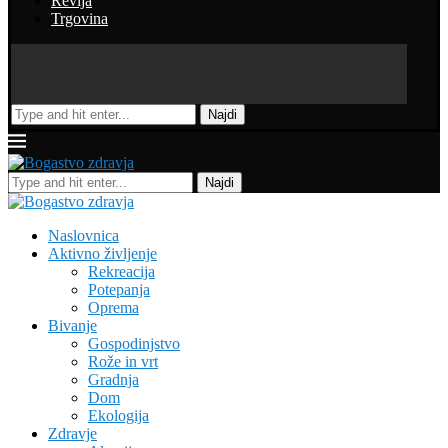
Revija
Trgovina
Najdi
Najdi
Naslovnica
Aktivno življenje
Rekreacija
Potepanja
Oprema
Bivanje
Gospodinjstvo
Rože in vrt
Gradnja
Dom
Ekologija
Zdravje