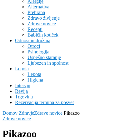
Alergije
Alternativa
Prehrana
Zdravo življenje
Zdrave novice
Recepti
Babičin kotiček
Odnosi in družina
Otroci
Psihologija
Uspešno staranje
Ljubezen in spolnost
Lepota
Lepota
Higiena
Intervju
Revija
Trgovina
Rezervacija termina za posvet
Domov
Zdravje
Zdrave novice
Pikazoo
Zdrave novice
Pikazoo