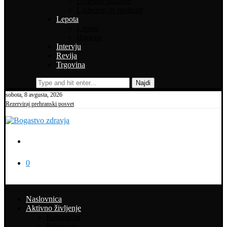
Uspešno staranje
Ljubezen in spolnost
Lepota
Lepota
Higiena
Intervju
Revija
Trgovina
Najdi
sobota, 8 avgusta, 2026
Rezerviraj prehranski posvet
0
Naslovnica
Aktivno življenje
Rekreacija
Potepanja