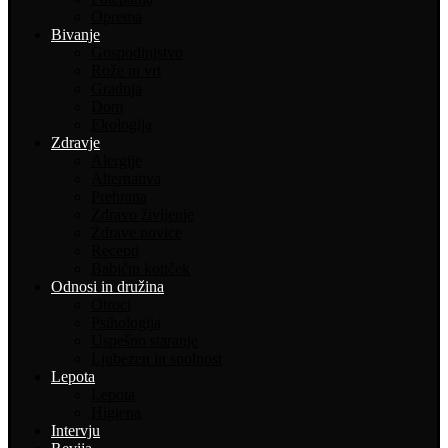
Oprema
Bivanje
Gospodinjstvo
Rože in vrt
Gradnja
Dom
Ekologija
Zdravje
Alergije
Alternativa
Prehrana
Zdravo življenje
Zdrave novice
Recepti
Babičin kotiček
Odnosi in družina
Otroci
Psihologija
Uspešno staranje
Ljubezen in spolnost
Lepota
Lepota
Higiena
Intervju