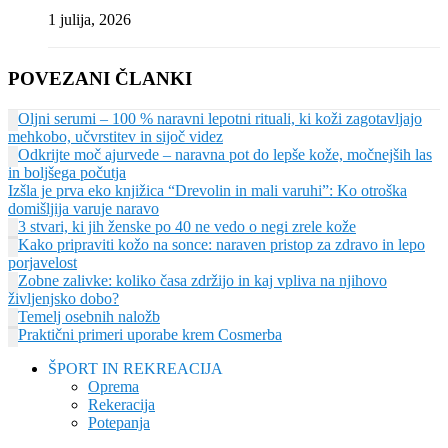
1 julija, 2026
POVEZANI ČLANKI
Oljni serumi – 100 % naravni lepotni rituali, ki koži zagotavljajo
mehkobo, učvrstitev in sijoč videz
Odkrijte moč ajurvede – naravna pot do lepše kože, močnejših las
in boljšega počutja
Izšla je prva eko knjižica “Drevolin in mali varuhi”: Ko otroška
domišljija varuje naravo
3 stvari, ki jih ženske po 40 ne vedo o negi zrele kože
Kako pripraviti kožo na sonce: naraven pristop za zdravo in lepo
porjavelost
Zobne zalivke: koliko časa zdržijo in kaj vpliva na njihovo
življenjsko dobo?
Temelj osebnih naložb
Praktični primeri uporabe krem Cosmerba
ŠPORT IN REKREACIJA
Oprema
Rekeracija
Potepanja