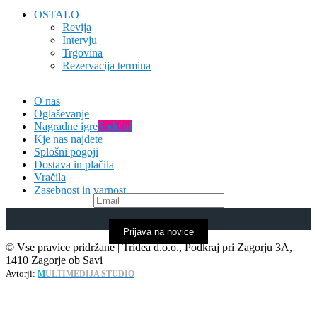
OSTALO
Revija
Intervju
Trgovina
Rezervacija termina
O nas
Oglaševanje
Nagradne igre
Sodeluj
Kje nas najdete
Splošni pogoji
Dostava in plačila
Vračila
Zasebnost in varnost
Prijava na novice
© Vse pravice pridržane | Tridea d.o.o., Podkraj pri Zagorju 3A,
1410 Zagorje ob Savi
Avtorji:
M
ULTIMEDIJA STUDIO