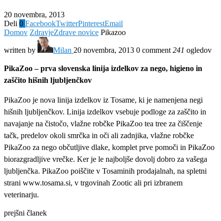
20 novembra, 2013
Deli
0
Facebook
Twitter
Pinterest
Email
Domov
Zdravje
Zdrave novice
Pikazoo
written by
Milan
20 novembra, 2013
0 comment
241
ogledov
PikaZoo – prva slovenska linija izdelkov za nego, higieno in
zaščito hišnih ljubljenčkov
PikaZoo je nova linija izdelkov iz Tosame, ki je namenjena negi
hišnih ljubljenčkov. Linija izdelkov vsebuje podloge za zaščito in
navajanje na čistočo, vlažne robčke PikaZoo tea tree za čiščenje
tačk, predelov okoli smrčka in oči ali zadnjika, vlažne robčke
PikaZoo za nego občutljive dlake, komplet prve pomoči in PikaZoo
biorazgradljive vrečke. Ker je le najboljše dovolj dobro za vašega
ljubljenčka. PikaZoo poiščite v Tosaminih prodajalnah, na spletni
strani www.tosama.si, v trgovinah Zootic ali pri izbranem
veterinarju.
prejšni članek