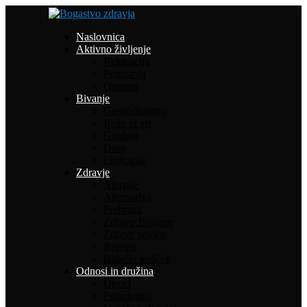
Naslovnica
Aktivno življenje
Rekreacija
Potepanja
Oprema
Bivanje
Gospodinjstvo
Rože in vrt
Gradnja
Dom
Ekologija
Zdravje
Alergije
Alternativa
Prehrana
Zdravo življenje
Zdrave novice
Recepti
Babičin kotiček
Odnosi in družina
Otroci
Psihologija