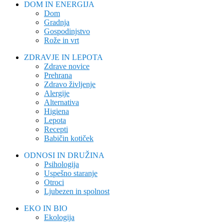
DOM IN ENERGIJA
Dom
Gradnja
Gospodinjstvo
Rože in vrt
ZDRAVJE IN LEPOTA
Zdrave novice
Prehrana
Zdravo življenje
Alergije
Alternativa
Higiena
Lepota
Recepti
Babičin kotiček
ODNOSI IN DRUŽINA
Psihologija
Uspešno staranje
Otroci
Ljubezen in spolnost
EKO IN BIO
Ekologija