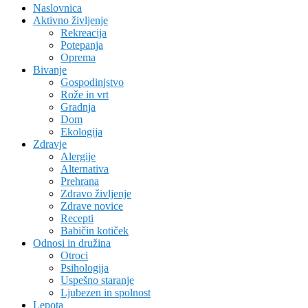
Naslovnica
Aktivno življenje
Rekreacija
Potepanja
Oprema
Bivanje
Gospodinjstvo
Rože in vrt
Gradnja
Dom
Ekologija
Zdravje
Alergije
Alternativa
Prehrana
Zdravo življenje
Zdrave novice
Recepti
Babičin kotiček
Odnosi in družina
Otroci
Psihologija
Uspešno staranje
Ljubezen in spolnost
Lepota