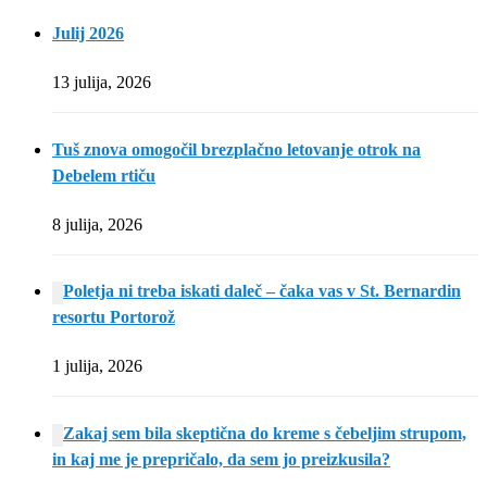
Julij 2026
13 julija, 2026
Tuš znova omogočil brezplačno letovanje otrok na
Debelem rtiču
8 julija, 2026
Poletja ni treba iskati daleč – čaka vas v St. Bernardin
resortu Portorož
1 julija, 2026
Zakaj sem bila skeptična do kreme s čebeljim strupom,
in kaj me je prepričalo, da sem jo preizkusila?