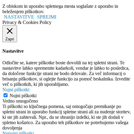
Z obiskom in uporabo spletnega mesta soglašate z uporabo in
beleženjem piškotkov.
NASTAVITVE
SPREJMI
Privacy & Cookies Policy
Zapri
Nastavitve
Odločite se, katere piškotke boste dovolili na tej spletni strani. Te
nastavitve lahko spremenite kadarkoli, vendar je lahko to posledica,
da določene funkcije strani ne bodo delovale. Za več informacij o
brisanju piškotkov, si oglejte funkcijo za pomoč brskalnika. Izvedite
več o piškotkih, ki jih uporabljamo.
Nujni piškotki
Nujni piškotki
Vedno omogočeno
Ti piškotki so ključnega pomena, saj omogočajo premikanje po
spletni strani in uporabo funkcij spletne strani ali za nudenje storitev,
ki ste jih zahtevali. Npr., da se shranijo izdelki, ki ste jih dodali v
spletno košarico. Za uporabo teh piškotkov ne potrebujemo vašega
dovoljenja
Nenujni piškotki