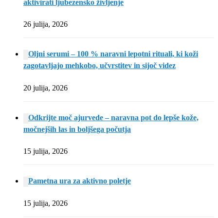
aktivirati ljubezensko življenje
26 julija, 2026
Oljni serumi – 100 % naravni lepotni rituali, ki koži
zagotavljajo mehkobo, učvrstitev in sijoč videz
20 julija, 2026
Odkrijte moč ajurvede – naravna pot do lepše kože,
močnejših las in boljšega počutja
15 julija, 2026
Pametna ura za aktivno poletje
15 julija, 2026