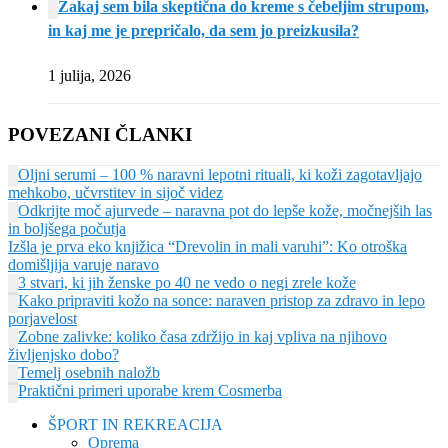
Zakaj sem bila skeptična do kreme s čebeljim strupom,
in kaj me je prepričalo, da sem jo preizkusila?
1 julija, 2026
POVEZANI ČLANKI
Oljni serumi – 100 % naravni lepotni rituali, ki koži zagotavljajo
mehkobo, učvrstitev in sijoč videz
Odkrijte moč ajurvede – naravna pot do lepše kože, močnejših las
in boljšega počutja
Izšla je prva eko knjižica “Drevolin in mali varuhi”: Ko otroška
domišljija varuje naravo
3 stvari, ki jih ženske po 40 ne vedo o negi zrele kože
Kako pripraviti kožo na sonce: naraven pristop za zdravo in lepo
porjavelost
Zobne zalivke: koliko časa zdržijo in kaj vpliva na njihovo
življenjsko dobo?
Temelj osebnih naložb
Praktični primeri uporabe krem Cosmerba
ŠPORT IN REKREACIJA
Oprema