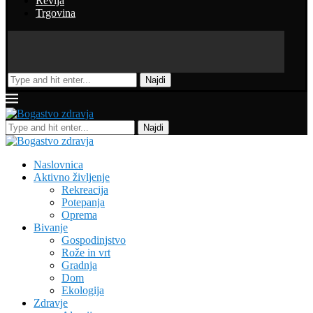
Revija
Trgovina
Najdi
Najdi
Naslovnica
Aktivno življenje
Rekreacija
Potepanja
Oprema
Bivanje
Gospodinjstvo
Rože in vrt
Gradnja
Dom
Ekologija
Zdravje