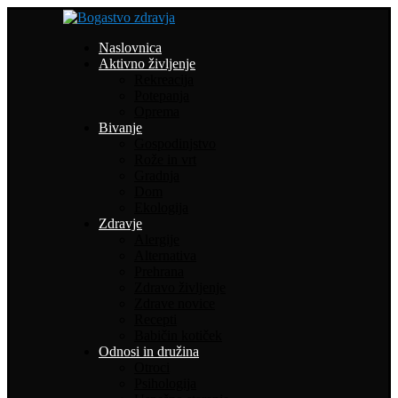
Naslovnica
Aktivno življenje
Rekreacija
Potepanja
Oprema
Bivanje
Gospodinjstvo
Rože in vrt
Gradnja
Dom
Ekologija
Zdravje
Alergije
Alternativa
Prehrana
Zdravo življenje
Zdrave novice
Recepti
Babičin kotiček
Odnosi in družina
Otroci
Psihologija