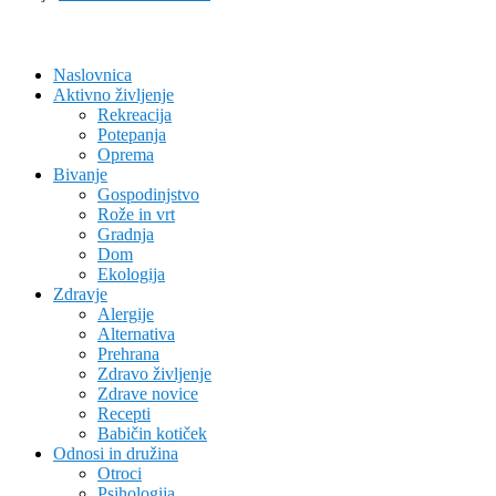
Naslovnica
Aktivno življenje
Rekreacija
Potepanja
Oprema
Bivanje
Gospodinjstvo
Rože in vrt
Gradnja
Dom
Ekologija
Zdravje
Alergije
Alternativa
Prehrana
Zdravo življenje
Zdrave novice
Recepti
Babičin kotiček
Odnosi in družina
Otroci
Psihologija