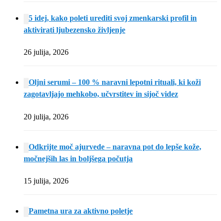
5 idej, kako poleti urediti svoj zmenkarski profil in
aktivirati ljubezensko življenje
26 julija, 2026
Oljni serumi – 100 % naravni lepotni rituali, ki koži
zagotavljajo mehkobo, učvrstitev in sijoč videz
20 julija, 2026
Odkrijte moč ajurvede – naravna pot do lepše kože,
močnejših las in boljšega počutja
15 julija, 2026
Pametna ura za aktivno poletje