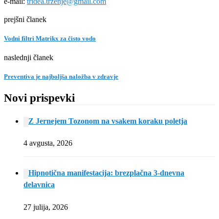
e-mail:
tridea.trzenje@gmail.com
prejšni članek
Vodni filtri Matrikx za čisto vodo
naslednji članek
Preventiva je najboljša naložba v zdravje
Novi prispevki
Z Jernejem Tozonom na vsakem koraku poletja
4 avgusta, 2026
Hipnotična manifestacija: brezplačna 3-dnevna
delavnica
27 julija, 2026