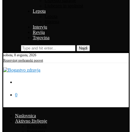
Uspešno staranje
Ljubezen in spolnost
Lepota
Lepota
Higiena
Intervju
Revija
Trgovina
Najdi
sobota, 8 avgusta, 2026
Rezerviraj prehranski posvet
0
Naslovnica
Aktivno življenje
Rekreacija
Potepanja