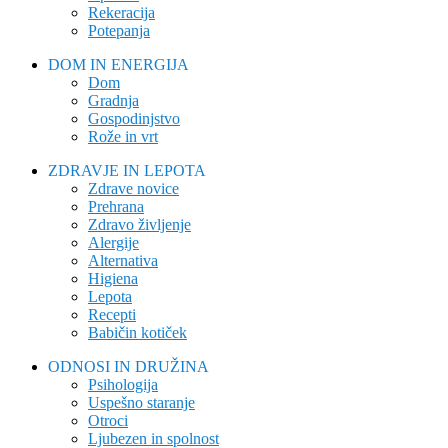
Rekeracija
Potepanja
DOM IN ENERGIJA
Dom
Gradnja
Gospodinjstvo
Rože in vrt
ZDRAVJE IN LEPOTA
Zdrave novice
Prehrana
Zdravo življenje
Alergije
Alternativa
Higiena
Lepota
Recepti
Babičin kotiček
ODNOSI IN DRUŽINA
Psihologija
Uspešno staranje
Otroci
Ljubezen in spolnost