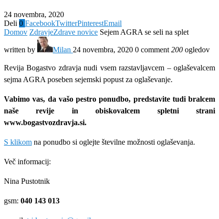
24 novembra, 2020
Deli
0
Facebook
Twitter
Pinterest
Email
Domov
Zdravje
Zdrave novice
Sejem AGRA se seli na splet
written by
Milan
24 novembra, 2020
0 comment
200
ogledov
Revija Bogastvo zdravja nudi vsem razstavljavcem – oglaševalcem
sejma AGRA poseben sejemski popust za oglaševanje.
Vabimo vas, da vašo pestro ponudbo, predstavite tudi bralcem
naše revije in obiskovalcem spletni strani
www.bogastvozdravja.si.
S klikom
na ponudbo si oglejte številne možnosti oglaševanja.
Več informacij:
Nina Pustotnik
gsm:
040 143 013