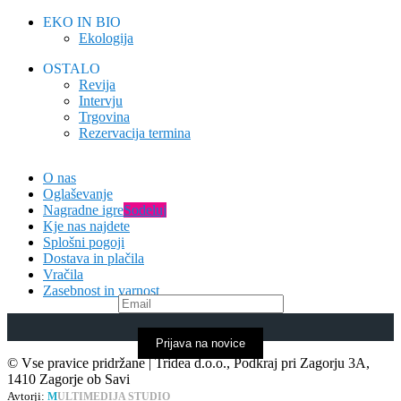
EKO IN BIO
Ekologija
OSTALO
Revija
Intervju
Trgovina
Rezervacija termina
O nas
Oglaševanje
Nagradne igre
Sodeluj
Kje nas najdete
Splošni pogoji
Dostava in plačila
Vračila
Zasebnost in varnost
Prijava na novice
© Vse pravice pridržane | Tridea d.o.o., Podkraj pri Zagorju 3A,
1410 Zagorje ob Savi
Avtorji:
M
ULTIMEDIJA STUDIO