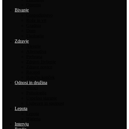
Oprema
Bivanje
Gospodinjstvo
Rože in vrt
Gradnja
Dom
Ekologija
Zdravje
Alergije
Alternativa
Prehrana
Zdravo življenje
Zdrave novice
Recepti
Babičin kotiček
Odnosi in družina
Otroci
Psihologija
Uspešno staranje
Ljubezen in spolnost
Lepota
Lepota
Higiena
Intervju