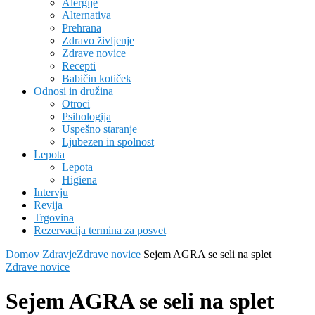
Alergije
Alternativa
Prehrana
Zdravo življenje
Zdrave novice
Recepti
Babičin kotiček
Odnosi in družina
Otroci
Psihologija
Uspešno staranje
Ljubezen in spolnost
Lepota
Lepota
Higiena
Intervju
Revija
Trgovina
Rezervacija termina za posvet
Domov
Zdravje
Zdrave novice
Sejem AGRA se seli na splet
Zdrave novice
Sejem AGRA se seli na splet