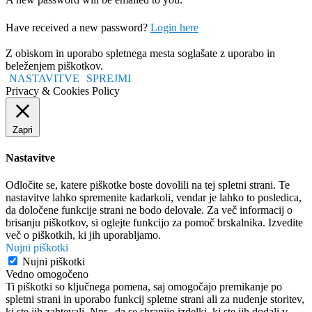
Have received a new password?
Login here
Z obiskom in uporabo spletnega mesta soglašate z uporabo in
beleženjem piškotkov.
NASTAVITVE
SPREJMI
Privacy & Cookies Policy
Zapri
Nastavitve
Odločite se, katere piškotke boste dovolili na tej spletni strani. Te
nastavitve lahko spremenite kadarkoli, vendar je lahko to posledica,
da določene funkcije strani ne bodo delovale. Za več informacij o
brisanju piškotkov, si oglejte funkcijo za pomoč brskalnika. Izvedite
več o piškotkih, ki jih uporabljamo.
Nujni piškotki
Nujni piškotki
Vedno omogočeno
Ti piškotki so ključnega pomena, saj omogočajo premikanje po
spletni strani in uporabo funkcij spletne strani ali za nudenje storitev,
ki ste jih zahtevali. Npr., da se shranijo izdelki, ki ste jih dodali v