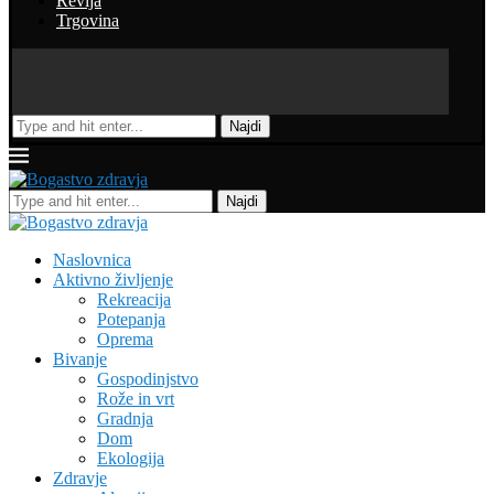
Revija
Trgovina
Najdi
Najdi
Naslovnica
Aktivno življenje
Rekreacija
Potepanja
Oprema
Bivanje
Gospodinjstvo
Rože in vrt
Gradnja
Dom
Ekologija
Zdravje