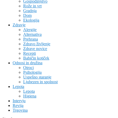
Gospodinjstvo
Rože in vrt
Gradnja
Dom
Ekologija
Zdravje
Alergije
Alternativa
Prehrana
Zdravo življenje
Zdrave novice
Recepti
Babičin kotiček
Odnosi in družina
Otroci
Psihologija
Uspešno staranje
Ljubezen in spolnost
Lepota
Lepota
Higiena
Intervju
Revija
Trgovina