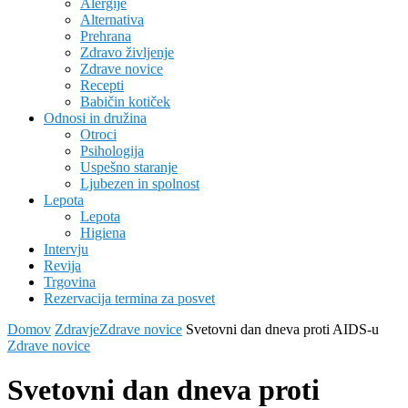
Alergije
Alternativa
Prehrana
Zdravo življenje
Zdrave novice
Recepti
Babičin kotiček
Odnosi in družina
Otroci
Psihologija
Uspešno staranje
Ljubezen in spolnost
Lepota
Lepota
Higiena
Intervju
Revija
Trgovina
Rezervacija termina za posvet
Domov
Zdravje
Zdrave novice
Svetovni dan dneva proti AIDS-u
Zdrave novice
Svetovni dan dneva proti