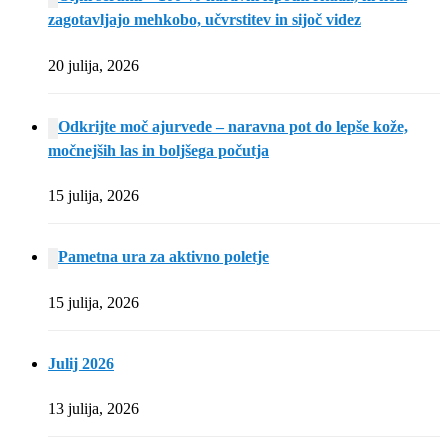
zagotavljajo mehkobo, učvrstitev in sijoč videz
20 julija, 2026
Odkrijte moč ajurvede – naravna pot do lepše kože,
močnejših las in boljšega počutja
15 julija, 2026
Pametna ura za aktivno poletje
15 julija, 2026
Julij 2026
13 julija, 2026