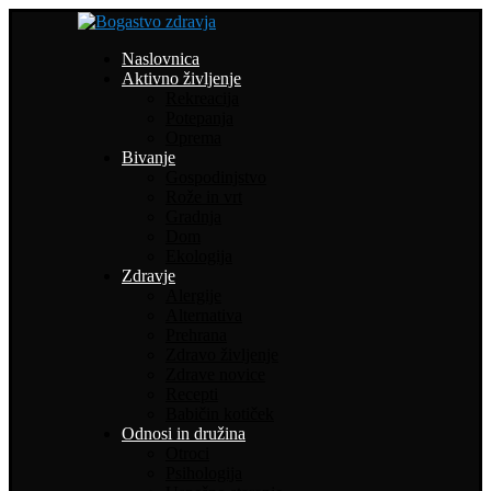
Naslovnica
Aktivno življenje
Rekreacija
Potepanja
Oprema
Bivanje
Gospodinjstvo
Rože in vrt
Gradnja
Dom
Ekologija
Zdravje
Alergije
Alternativa
Prehrana
Zdravo življenje
Zdrave novice
Recepti
Babičin kotiček
Odnosi in družina
Otroci
Psihologija