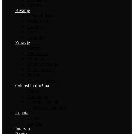
Oprema
Bivanje
Gospodinjstvo
Rože in vrt
Gradnja
Dom
Ekologija
Zdravje
Alergije
Alternativa
Prehrana
Zdravo življenje
Zdrave novice
Recepti
Babičin kotiček
Odnosi in družina
Otroci
Psihologija
Uspešno staranje
Ljubezen in spolnost
Lepota
Lepota
Higiena
Intervju