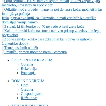
Oljni serumi – 100 % naravni lepotni rituali, ki koži zagotavljajo
mehkobo, učvrstitev in sijoč videz
Odkrijte moč ajurvede – naravna pot do lepše kože, močnejših las
in boljšega počutja
Izšla je prva eko knjižica “Drevolin in mali varuhi”: Ko otroška
domišljija varuje naravo
3 stvari, ki jih ženske po 40 ne vedo o negi zrele kože
Kako pripraviti kožo na sonce: naraven pristop za zdravo in lepo
porjavelost
Zobne zalivke: koliko časa zdržijo in kaj vpliva na njihovo
življenjsko dobo?
Temelj osebnih naložb
Praktični primeri uporabe krem Cosmerba
ŠPORT IN REKREACIJA
Oprema
Rekeracija
Potepanja
DOM IN ENERGIJA
Dom
Gradnja
Gospodinjstvo
Rože in vrt
ZDRAVJE IN LEPOTA