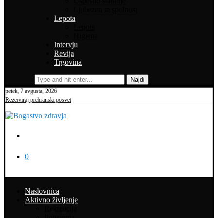
Uspešno staranje
Ljubezen in spolnost
Lepota
Lepota
Higiena
Intervju
Revija
Trgovina
Najdi
petek, 7 avgusta, 2026
Rezerviraj prehranski posvet
0
Naslovnica
Aktivno življenje
Rekreacija
Potepanja