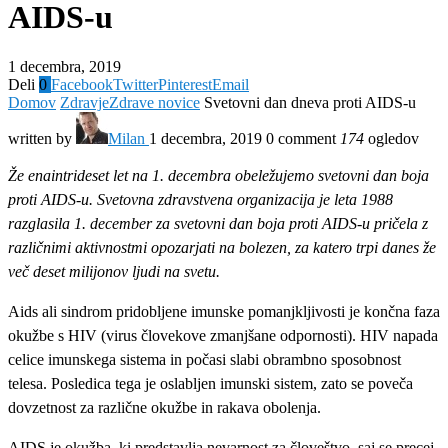
AIDS-u
1 decembra, 2019
Deli
0
Facebook
Twitter
Pinterest
Email
Domov
Zdravje
Zdrave novice
Svetovni dan dneva proti AIDS-u
written by
Milan
1 decembra, 2019
0 comment
174
ogledov
Že enaintrideset let na 1. decembra obeležujemo svetovni dan boja
proti AIDS-u. Svetovna zdravstvena organizacija je leta 1988
razglasila 1. december za svetovni dan boja proti AIDS-u pričela z
različnimi aktivnostmi opozarjati na bolezen, za katero trpi danes že
več deset milijonov ljudi na svetu.
Aids ali sindrom pridobljene imunske pomanjkljivosti je končna faza
okužbe s HIV (virus človekove zmanjšane odpornosti). HIV napada
celice imunskega sistema in počasi slabi obrambno sposobnost
telesa. Posledica tega je oslabljen imunski sistem, zato se poveča
dovzetnost za različne okužbe in rakava obolenja.
AIDS je okužba, ki predstavlja nevarnost za človeštvo, saj se precej