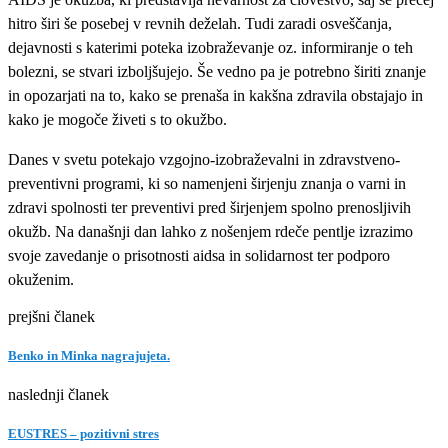
hitro širi še posebej v revnih deželah. Tudi zaradi osveščanja,
dejavnosti s katerimi poteka izobraževanje oz. informiranje o teh
bolezni, se stvari izboljšujejo. Še vedno pa je potrebno širiti znanje
in opozarjati na to, kako se prenaša in kakšna zdravila obstajajo in
kako je mogoče živeti s to okužbo.
Danes v svetu potekajo vzgojno-izobraževalni in zdravstveno-
preventivni programi, ki so namenjeni širjenju znanja o varni in
zdravi spolnosti ter preventivi pred širjenjem spolno prenosljivih
okužb. Na današnji dan lahko z nošenjem rdeče pentlje izrazimo
svoje zavedanje o prisotnosti aidsa in solidarnost ter podporo
okuženim.
prejšni članek
Benko in Minka nagrajujeta.
naslednji članek
EUSTRES – pozitivni stres