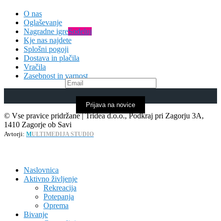
O nas
Oglaševanje
Nagradne igre
Sodeluj
Kje nas najdete
Splošni pogoji
Dostava in plačila
Vračila
Zasebnost in varnost
Prijava na novice
© Vse pravice pridržane | Tridea d.o.o., Podkraj pri Zagorju 3A,
1410 Zagorje ob Savi
Avtorji:
M
ULTIMEDIJA STUDIO
Naslovnica
Aktivno življenje
Rekreacija
Potepanja
Oprema
Bivanje