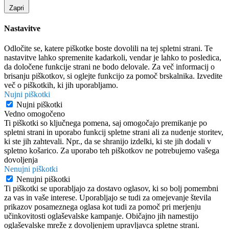
Zapri
Nastavitve
Odločite se, katere piškotke boste dovolili na tej spletni strani. Te
nastavitve lahko spremenite kadarkoli, vendar je lahko to posledica,
da določene funkcije strani ne bodo delovale. Za več informacij o
brisanju piškotkov, si oglejte funkcijo za pomoč brskalnika. Izvedite
več o piškotkih, ki jih uporabljamo.
Nujni piškotki
Nujni piškotki
Vedno omogočeno
Ti piškotki so ključnega pomena, saj omogočajo premikanje po
spletni strani in uporabo funkcij spletne strani ali za nudenje storitev,
ki ste jih zahtevali. Npr., da se shranijo izdelki, ki ste jih dodali v
spletno košarico. Za uporabo teh piškotkov ne potrebujemo vašega
dovoljenja
Nenujni piškotki
Nenujni piškotki
Ti piškotki se uporabljajo za dostavo oglasov, ki so bolj pomembni
za vas in vaše interese. Uporabljajo se tudi za omejevanje števila
prikazov posameznega oglasa kot tudi za pomoč pri merjenju
učinkovitosti oglaševalske kampanje. Običajno jih namestijo
oglaševalske mreže z dovoljenjem upravljavca spletne strani.