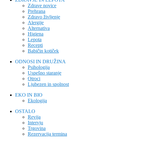
Zdrave novice
Prehrana
Zdravo življenje
Alergije
Alternativa
Higiena
Lepota
Recepti
Babičin kotiček
ODNOSI IN DRUŽINA
Psihologija
Uspešno staranje
Otroci
Ljubezen in spolnost
EKO IN BIO
Ekologija
OSTALO
Revija
Intervju
Trgovina
Rezervacija termina