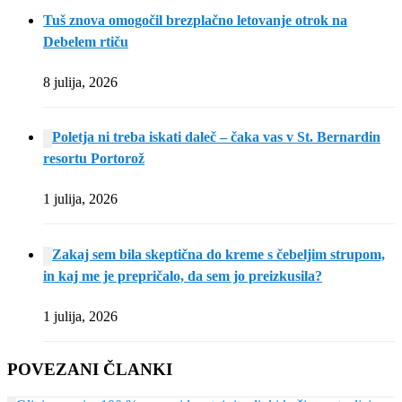
Tuš znova omogočil brezplačno letovanje otrok na
Debelem rtiču
8 julija, 2026
Poletja ni treba iskati daleč – čaka vas v St. Bernardin
resortu Portorož
1 julija, 2026
Zakaj sem bila skeptična do kreme s čebeljim strupom,
in kaj me je prepričalo, da sem jo preizkusila?
1 julija, 2026
POVEZANI ČLANKI