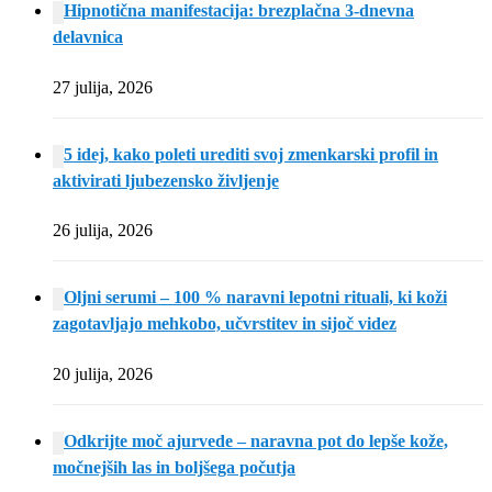
Hipnotična manifestacija: brezplačna 3-dnevna
delavnica
27 julija, 2026
5 idej, kako poleti urediti svoj zmenkarski profil in
aktivirati ljubezensko življenje
26 julija, 2026
Oljni serumi – 100 % naravni lepotni rituali, ki koži
zagotavljajo mehkobo, učvrstitev in sijoč videz
20 julija, 2026
Odkrijte moč ajurvede – naravna pot do lepše kože,
močnejših las in boljšega počutja