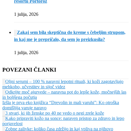
resortu Portorož
1 julija, 2026
Zakaj sem bila skeptična do kreme s čebeljim strupom,
in kaj me je prepričalo, da sem jo preizkusila?
1 julija, 2026
POVEZANI ČLANKI
Oljni serumi – 100 % naravni lepotni rituali, ki koži zagotavljajo
mehkobo, učvrstitev in sijoč videz
Odkrijte moč ajurvede – naravna pot do lepše kože, močnejših las
in boljšega počutja
Izšla je prva eko knjižica “Drevolin in mali varuhi”: Ko otroška
domišljija varuje naravo
3 stvari, ki jih ženske po 40 ne vedo o negi zrele kože
Kako pripraviti kožo na sonce: naraven pristop za zdravo in lepo
porjavelost
Zobne zalivke: koliko časa zdržijo in kaj vpliva na njihovo