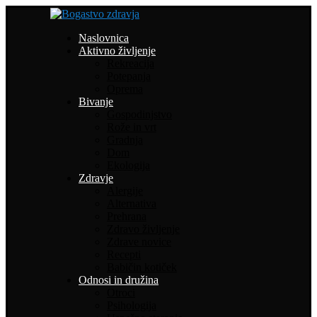
Naslovnica
Aktivno življenje
Rekreacija
Potepanja
Oprema
Bivanje
Gospodinjstvo
Rože in vrt
Gradnja
Dom
Ekologija
Zdravje
Alergije
Alternativa
Prehrana
Zdravo življenje
Zdrave novice
Recepti
Babičin kotiček
Odnosi in družina
Otroci
Psihologija