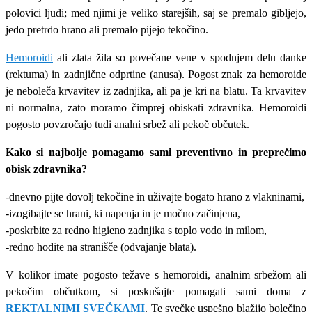
polovici ljudi; med njimi je veliko starejših, saj se premalo gibljejo,
jedo pretrdo hrano ali premalo pijejo tekočino.
Hemoroidi
ali zlata žila so povečane vene v spodnjem delu danke
(rektuma) in zadnjične odprtine (anusa). Pogost znak za hemoroide
je neboleča krvavitev iz zadnjika, ali pa je kri na blatu. Ta krvavitev
ni normalna, zato moramo čimprej obiskati zdravnika. Hemoroidi
pogosto povzročajo tudi analni srbež ali pekoč občutek.
Kako si najbolje pomagamo sami preventivno in preprečimo
obisk zdravnika?
-dnevno pijte dovolj tekočine in uživajte bogato hrano z vlakninami,
-izogibajte se hrani, ki napenja in je močno začinjena,
-poskrbite za redno higieno zadnjika s toplo vodo in milom,
-redno hodite na stranišče (odvajanje blata).
V kolikor imate pogosto težave s hemoroidi, analnim srbežom ali
pekočim občutkom, si poskušajte pomagati sami doma z
REKTALNIMI SVEČKAMI
. Te svečke uspešno blažijo bolečino