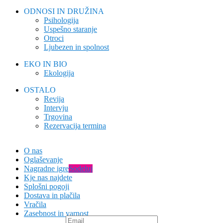
ODNOSI IN DRUŽINA
Psihologija
Uspešno staranje
Otroci
Ljubezen in spolnost
EKO IN BIO
Ekologija
OSTALO
Revija
Intervju
Trgovina
Rezervacija termina
O nas
Oglaševanje
Nagradne igre
Sodeluj
Kje nas najdete
Splošni pogoji
Dostava in plačila
Vračila
Zasebnost in varnost