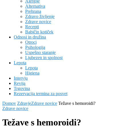
Alergije
Alternativa
Prehrana
Zdravo življenje
Zdrave novice
Recepti
Babičin kotiček
Odnosi in družina
Otroci
Psihologija
Uspešno staranje
Ljubezen in spolnost
Lepota
Lepota
Higiena
Intervju
Revija
Trgovina
Rezervacija termina za posvet
Domov
Zdravje
Zdrave novice
Težave s hemoroidi?
Zdrave novice
Težave s hemoroidi?