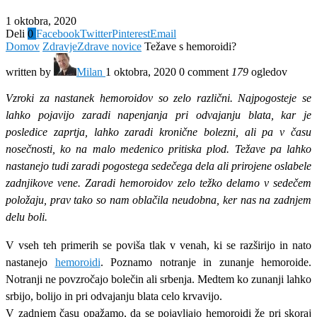
1 oktobra, 2020
Deli
0
Facebook
Twitter
Pinterest
Email
Domov
Zdravje
Zdrave novice
Težave s hemoroidi?
written by
Milan
1 oktobra, 2020
0 comment
179
ogledov
Vzroki za nastanek hemoroidov so zelo različni. Najpogosteje se
lahko pojavijo zaradi napenjanja pri odvajanju blata, kar je
posledice zaprtja, lahko zaradi kronične bolezni, ali pa v času
nosečnosti, ko na malo medenico pritiska plod. Težave pa lahko
nastanejo tudi zaradi pogostega sedečega dela ali prirojene oslabele
zadnjikove vene. Zaradi hemoroidov zelo težko delamo v sedečem
položaju, prav tako so nam oblačila neudobna, ker nas na zadnjem
delu boli.
V vseh teh primerih se poviša tlak v venah, ki se razširijo in nato
nastanejo
hemoroidi
. Poznamo notranje in zunanje hemoroide.
Notranji ne povzročajo bolečin ali srbenja. Medtem ko zunanji lahko
srbijo, bolijo in pri odvajanju blata celo krvavijo.
V zadnjem času opažamo, da se pojavljajo hemoroidi že pri skoraj