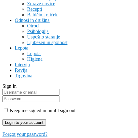
Zdrave novice
Recepti
Babičin kotiček
Odnosi in družina
Otroci
Psihologija
Uspešno staranje
Ljubezen in spolnost
Lepota
Lepota
Higiena
Intervju
Revija
Trgovina
Sign In
Keep me signed in until I sign out
Forgot your password?