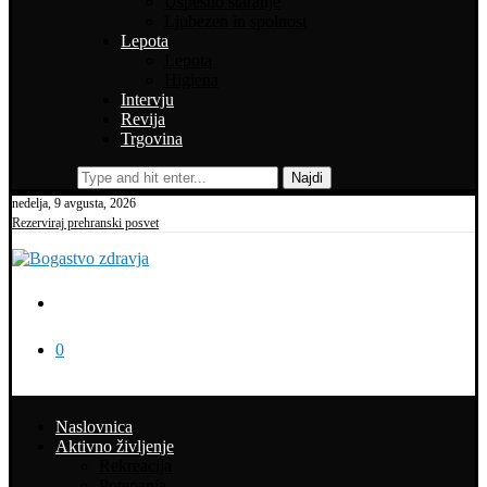
Uspešno staranje
Ljubezen in spolnost
Lepota
Lepota
Higiena
Intervju
Revija
Trgovina
Najdi
nedelja, 9 avgusta, 2026
Rezerviraj prehranski posvet
0
Naslovnica
Aktivno življenje
Rekreacija
Potepanja