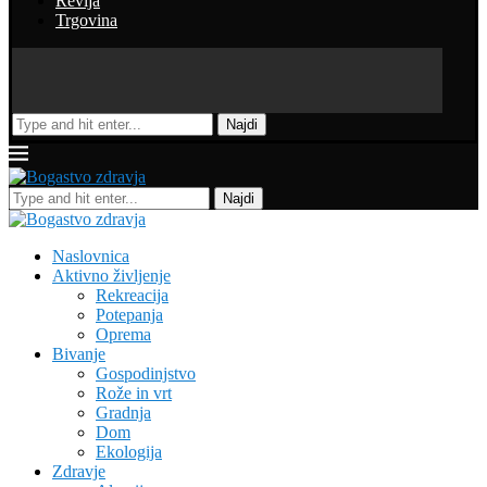
Revija
Trgovina
Najdi
Najdi
Naslovnica
Aktivno življenje
Rekreacija
Potepanja
Oprema
Bivanje
Gospodinjstvo
Rože in vrt
Gradnja
Dom
Ekologija
Zdravje