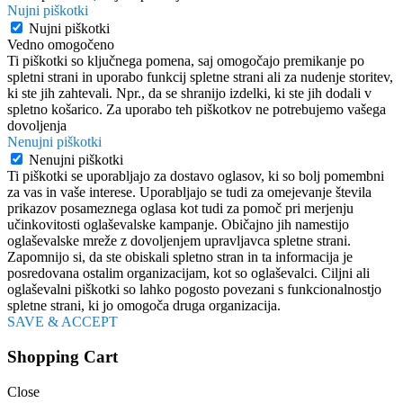
Nujni piškotki
Nujni piškotki
Vedno omogočeno
Ti piškotki so ključnega pomena, saj omogočajo premikanje po
spletni strani in uporabo funkcij spletne strani ali za nudenje storitev,
ki ste jih zahtevali. Npr., da se shranijo izdelki, ki ste jih dodali v
spletno košarico. Za uporabo teh piškotkov ne potrebujemo vašega
dovoljenja
Nenujni piškotki
Nenujni piškotki
Ti piškotki se uporabljajo za dostavo oglasov, ki so bolj pomembni
za vas in vaše interese. Uporabljajo se tudi za omejevanje števila
prikazov posameznega oglasa kot tudi za pomoč pri merjenju
učinkovitosti oglaševalske kampanje. Običajno jih namestijo
oglaševalske mreže z dovoljenjem upravljavca spletne strani.
Zapomnijo si, da ste obiskali spletno stran in ta informacija je
posredovana ostalim organizacijam, kot so oglaševalci. Ciljni ali
oglaševalni piškotki so lahko pogosto povezani s funkcionalnostjo
spletne strani, ki jo omogoča druga organizacija.
SAVE & ACCEPT
Shopping Cart
Close