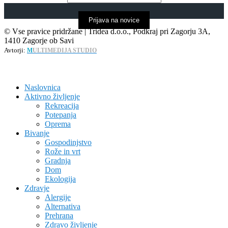
Prijava na novice
© Vse pravice pridržane | Tridea d.o.o., Podkraj pri Zagorju 3A,
1410 Zagorje ob Savi
Avtorji:
M
ULTIMEDIJA STUDIO
Naslovnica
Aktivno življenje
Rekreacija
Potepanja
Oprema
Bivanje
Gospodinjstvo
Rože in vrt
Gradnja
Dom
Ekologija
Zdravje
Alergije
Alternativa
Prehrana
Zdravo življenje