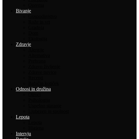
Oprema
Bivanje
Gospodinjstvo
Rože in vrt
Gradnja
Dom
Ekologija
Zdravje
Alergije
Alternativa
Prehrana
Zdravo življenje
Zdrave novice
Recepti
Babičin kotiček
Odnosi in družina
Otroci
Psihologija
Uspešno staranje
Ljubezen in spolnost
Lepota
Lepota
Higiena
Intervju