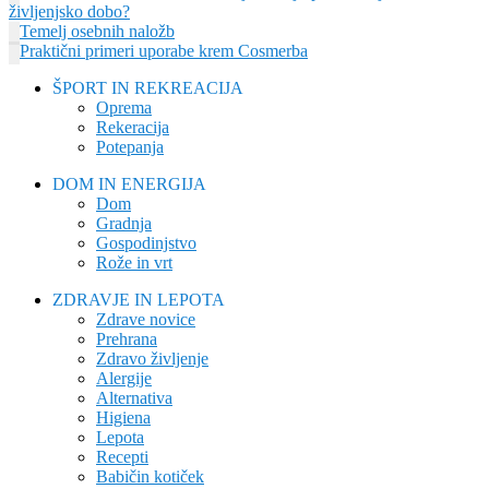
življenjsko dobo?
Temelj osebnih naložb
Praktični primeri uporabe krem Cosmerba
ŠPORT IN REKREACIJA
Oprema
Rekeracija
Potepanja
DOM IN ENERGIJA
Dom
Gradnja
Gospodinjstvo
Rože in vrt
ZDRAVJE IN LEPOTA
Zdrave novice
Prehrana
Zdravo življenje
Alergije
Alternativa
Higiena
Lepota
Recepti
Babičin kotiček