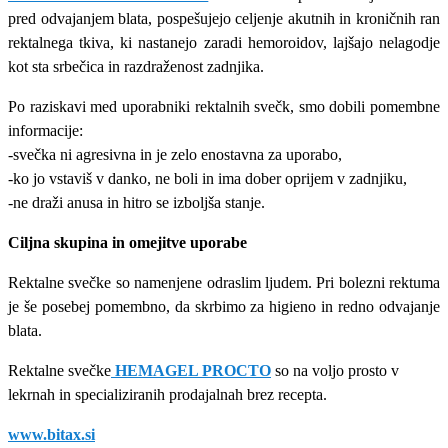
pred odvajanjem blata, pospešujejo celjenje akutnih in kroničnih ran
rektalnega tkiva, ki nastanejo zaradi hemoroidov, lajšajo nelagodje
kot sta srbečica in razdraženost zadnjika.
Po raziskavi med uporabniki rektalnih svečk, smo dobili pomembne
informacije:
-svečka ni agresivna in je zelo enostavna za uporabo,
-ko jo vstaviš v danko, ne boli in ima dober oprijem v zadnjiku,
-ne draži anusa in hitro se izboljša stanje.
Ciljna skupina in omejitve uporabe
Rektalne svečke so namenjene odraslim ljudem. Pri bolezni rektuma
je še posebej pomembno, da skrbimo za higieno in redno odvajanje
blata.
Rektalne svečke
HEMAGEL PROCTO
so na voljo prosto v
lekrnah in specializiranih prodajalnah brez recepta.
www.bitax.si