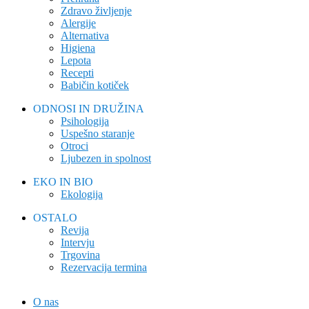
Zdravo življenje
Alergije
Alternativa
Higiena
Lepota
Recepti
Babičin kotiček
ODNOSI IN DRUŽINA
Psihologija
Uspešno staranje
Otroci
Ljubezen in spolnost
EKO IN BIO
Ekologija
OSTALO
Revija
Intervju
Trgovina
Rezervacija termina
O nas