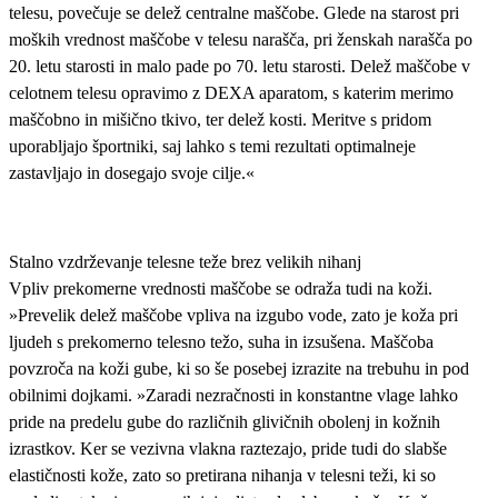
telesu, povečuje se delež centralne maščobe. Glede na starost pri
moških vrednost maščobe v telesu narašča, pri ženskah narašča po
20. letu starosti in malo pade po 70. letu starosti. Delež maščobe v
celotnem telesu opravimo z DEXA aparatom, s katerim merimo
maščobno in mišično tkivo, ter delež kosti. Meritve s pridom
uporabljajo športniki, saj lahko s temi rezultati optimalneje
zastavljajo in dosegajo svoje cilje.«
Stalno vzdrževanje telesne teže brez velikih nihanj
Vpliv prekomerne vrednosti maščobe se odraža tudi na koži.
»Prevelik delež maščobe vpliva na izgubo vode, zato je koža pri
ljudeh s prekomerno telesno težo, suha in izsušena. Maščoba
povzroča na koži gube, ki so še posebej izrazite na trebuhu in pod
obilnimi dojkami. »Zaradi nezračnosti in konstantne vlage lahko
pride na predelu gube do različnih glivičnih obolenj in kožnih
izrastkov. Ker se vezivna vlakna raztezajo, pride tudi do slabše
elastičnosti kože, zato so pretirana nihanja v telesni teži, ki so