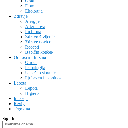
Gradnja
Dom
Ekologija
Zdravje
Alergije
Alternativa
Prehrana
Zdravo življenje
Zdrave novice
Recepti
Babičin kotiček
Odnosi in družina
Otroci
Psihologija
Uspešno staranje
Ljubezen in spolnost
Lepota
Lepota
Higiena
Intervju
Revija
Trgovina
Sign In