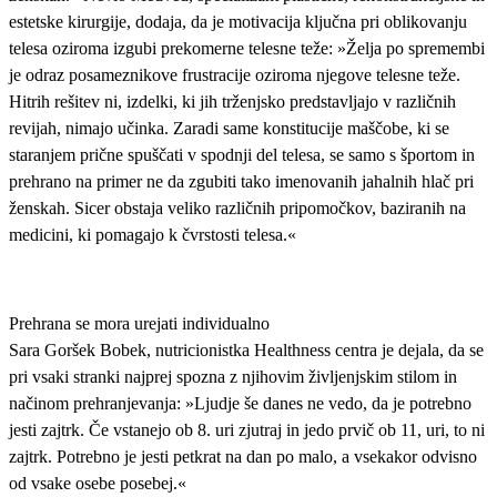
estetske kirurgije, dodaja, da je motivacija ključna pri oblikovanju
telesa oziroma izgubi prekomerne telesne teže: »Želja po spremembi
je odraz posameznikove frustracije oziroma njegove telesne teže.
Hitrih rešitev ni, izdelki, ki jih trženjsko predstavljajo v različnih
revijah, nimajo učinka. Zaradi same konstitucije maščobe, ki se
staranjem prične spuščati v spodnji del telesa, se samo s športom in
prehrano na primer ne da zgubiti tako imenovanih jahalnih hlač pri
ženskah. Sicer obstaja veliko različnih pripomočkov, baziranih na
medicini, ki pomagajo k čvrstosti telesa.«
Prehrana se mora urejati individualno
Sara Goršek Bobek, nutricionistka Healthness centra je dejala, da se
pri vsaki stranki najprej spozna z njihovim življenjskim stilom in
načinom prehranjevanja: »Ljudje še danes ne vedo, da je potrebno
jesti zajtrk. Če vstanejo ob 8. uri zjutraj in jedo prvič ob 11, uri, to ni
zajtrk. Potrebno je jesti petkrat na dan po malo, a vsekakor odvisno
od vsake osebe posebej.«