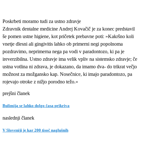
Poskrbeti moramo tudi za ustno zdravje
Zdravnik dentalne medicine Andrej Kovačič je za konec predstavil
še pomen ustne higiene, kot pričetek prebavne poti: »Kakršno koli
vnetje dlesni ali gingivitis lahko ob primerni negi popolnoma
pozdravimo, neprimerna nega pa vodi v paradontozo, ki pa je
ireverzibilna. Ustno zdravje ima velik vpliv na sistemsko zdravje; če
ustna votlina ni zdrava, je dokazano, da imamo dva- do trikrat večjo
možnost za možgansko kap. Nosečnice, ki imajo paradontozo, pa
rojevajo otroke z nižjo porodno težo.«
prejšni članek
Bulimija se lahko dolgo časa prikriva
naslednji članek
V Sloveniji je kar 200 tisoč naglušnih