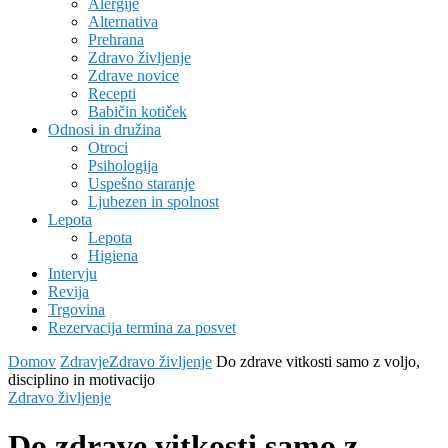
Alergije
Alternativa
Prehrana
Zdravo življenje
Zdrave novice
Recepti
Babičin kotiček
Odnosi in družina
Otroci
Psihologija
Uspešno staranje
Ljubezen in spolnost
Lepota
Lepota
Higiena
Intervju
Revija
Trgovina
Rezervacija termina za posvet
Domov
Zdravje
Zdravo življenje
Do zdrave vitkosti samo z voljo,
disciplino in motivacijo
Zdravo življenje
Do zdrave vitkosti samo z