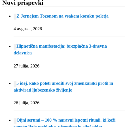
Novi prispevki
Z Jernejem Tozonom na vsakem koraku poletja
4 avgusta, 2026
Hipnotična manifestacija: brezplačna 3-dnevna
delavnica
27 julija, 2026
5 idej, kako poleti urediti svoj zmenkarski profil in
aktivirati ljubezensko življenje
26 julija, 2026
Oljni serumi – 100 % naravni lepotni rituali, ki koži
zagotavljajo mehkobo, učvrstitev in sijoč videz