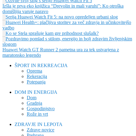
Oživite svoj slog s serijo Huawei Watch Fit 5
Izšla je prva eko knjižica “Drevolin in mali varuhi”: Ko otroška
domišljija varuje naravo
Serija Huawei Watch Fit 5: na novo opredeljen urbani slog
Huawei Health+: plačljiva storitev za več zdravja in učinkovitejšo
vadbo
Ko se Stela sprašuje kam gre prihodnost slušalk?
Pozdravimo pomlad s stilom, energijo in bolj zdravim življenjskim
slogom
Huawei Watch GT Runner 2 pametna ura za tek ustvarjena z
maratonsko legendo
ŠPORT IN REKREACIJA
Oprema
Rekeracija
Potepanja
DOM IN ENERGIJA
Dom
Gradnja
Gospodinjstvo
Rože in vrt
ZDRAVJE IN LEPOTA
Zdrave novice
Prehrana