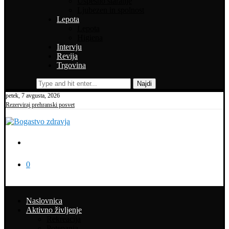
Uspešno staranje
Ljubezen in spolnost
Lepota
Lepota
Higiena
Intervju
Revija
Trgovina
Najdi
petek, 7 avgusta, 2026
Rezerviraj prehranski posvet
0
Naslovnica
Aktivno življenje
Rekreacija
Potepanja