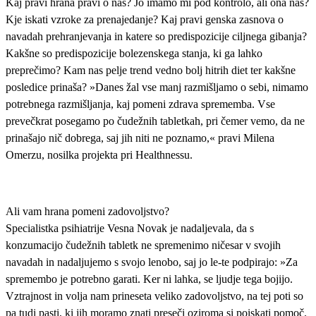
Kaj pravi hrana pravi o nas? Jo imamo mi pod kontrolo, ali ona nas?
Kje iskati vzroke za prenajedanje? Kaj pravi genska zasnova o
navadah prehranjevanja in katere so predispozicije ciljnega gibanja?
Kakšne so predispozicije bolezenskega stanja, ki ga lahko
preprečimo? Kam nas pelje trend vedno bolj hitrih diet ter kakšne
posledice prinaša? »Danes žal vse manj razmišljamo o sebi, nimamo
potrebnega razmišljanja, kaj pomeni zdrava sprememba. Vse
prevečkrat posegamo po čudežnih tabletkah, pri čemer vemo, da ne
prinašajo nič dobrega, saj jih niti ne poznamo,« pravi Milena
Omerzu, nosilka projekta pri Healthnessu.
Ali vam hrana pomeni zadovoljstvo?
Specialistka psihiatrije Vesna Novak je nadaljevala, da s
konzumacijo čudežnih tabletk ne spremenimo ničesar v svojih
navadah in nadaljujemo s svojo lenobo, saj jo le-te podpirajo: »Za
spremembo je potrebno garati. Ker ni lahka, se ljudje tega bojijo.
Vztrajnost in volja nam prineseta veliko zadovoljstvo, na tej poti so
pa tudi pasti, ki jih moramo znati preseči oziroma si poiskati pomoč.