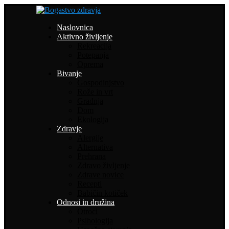
Naslovnica
Aktivno življenje
Rekreacija
Potepanja
Oprema
Bivanje
Gospodinjstvo
Rože in vrt
Gradnja
Dom
Ekologija
Zdravje
Alergije
Alternativa
Prehrana
Zdravo življenje
Zdrave novice
Recepti
Babičin kotiček
Odnosi in družina
Otroci
Psihologija