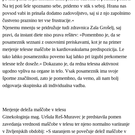
Na tej poti šele spoznamo sebe, pridemo v stik s seboj. Hrana nas
povsod vabi in prinaša dodatno zadovoljstvo, saj si z njo zapolnimo
čustveno praznino ter vse frustracije.«
Njenemu mnenju se pridružuje tudi zdravnica Zala Grošelj, saj
pravi, da instant diete niso prava rešitev: »Pomembno je, da se
posameznik seznani z osnovnimi preiskavami, kot je na primer
merjenje telesne maščobe in kardiovaskularna predispozicija. Le
tako lahko posamezniku povemo kaj lahko pri izgubi prekomerne
telesne teže doseže.« Dokazano je, da redna telesna aktivnost
ugodno vpliva na organe in telo. Vsak posameznik ima svoje
športne značilnosti, zato je pomembno, da vemo, ali nam bolj
odgovarja skupinska ali individualna vadba.
Merjenje deleža maščobe v telesu
Ginekologinja mag. Uršula Reš-Muravec je predstavila pomen
zavedanja vrednosti maščobe v telesu ter njeno normalno variiranje
v življenjskih obdobij: »S staranjem se povečuje delež maščobe v