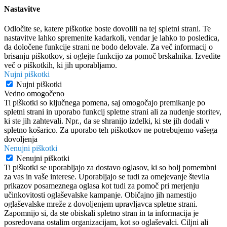
Nastavitve
Odločite se, katere piškotke boste dovolili na tej spletni strani. Te
nastavitve lahko spremenite kadarkoli, vendar je lahko to posledica,
da določene funkcije strani ne bodo delovale. Za več informacij o
brisanju piškotkov, si oglejte funkcijo za pomoč brskalnika. Izvedite
več o piškotkih, ki jih uporabljamo.
Nujni piškotki
Nujni piškotki
Vedno omogočeno
Ti piškotki so ključnega pomena, saj omogočajo premikanje po
spletni strani in uporabo funkcij spletne strani ali za nudenje storitev,
ki ste jih zahtevali. Npr., da se shranijo izdelki, ki ste jih dodali v
spletno košarico. Za uporabo teh piškotkov ne potrebujemo vašega
dovoljenja
Nenujni piškotki
Nenujni piškotki
Ti piškotki se uporabljajo za dostavo oglasov, ki so bolj pomembni
za vas in vaše interese. Uporabljajo se tudi za omejevanje števila
prikazov posameznega oglasa kot tudi za pomoč pri merjenju
učinkovitosti oglaševalske kampanje. Običajno jih namestijo
oglaševalske mreže z dovoljenjem upravljavca spletne strani.
Zapomnijo si, da ste obiskali spletno stran in ta informacija je
posredovana ostalim organizacijam, kot so oglaševalci. Ciljni ali