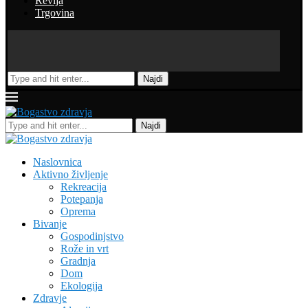
Revija
Trgovina
Najdi
Najdi
Naslovnica
Aktivno življenje
Rekreacija
Potepanja
Oprema
Bivanje
Gospodinjstvo
Rože in vrt
Gradnja
Dom
Ekologija
Zdravje