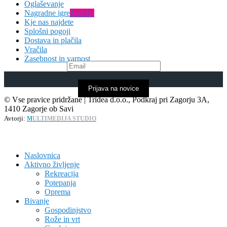
Oglaševanje
Nagradne igre
Sodeluj
Kje nas najdete
Splošni pogoji
Dostava in plačila
Vračila
Zasebnost in varnost
Prijava na novice
© Vse pravice pridržane | Tridea d.o.o., Podkraj pri Zagorju 3A,
1410 Zagorje ob Savi
Avtorji:
M
ULTIMEDIJA STUDIO
Naslovnica
Aktivno življenje
Rekreacija
Potepanja
Oprema
Bivanje
Gospodinjstvo
Rože in vrt