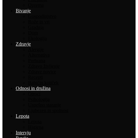
Oprema
Bivanje
Gospodinjstvo
Rože in vrt
Gradnja
Dom
Ekologija
Zdravje
Alergije
Alternativa
Prehrana
Zdravo življenje
Zdrave novice
Recepti
Babičin kotiček
Odnosi in družina
Otroci
Psihologija
Uspešno staranje
Ljubezen in spolnost
Lepota
Lepota
Higiena
Intervju