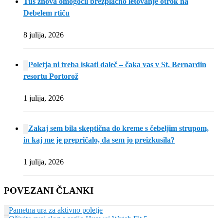
Tuš znova omogočil brezplačno letovanje otrok na
Debelem rtiču
8 julija, 2026
Poletja ni treba iskati daleč – čaka vas v St. Bernardin
resortu Portorož
1 julija, 2026
Zakaj sem bila skeptična do kreme s čebeljim strupom,
in kaj me je prepričalo, da sem jo preizkusila?
1 julija, 2026
POVEZANI ČLANKI
Pametna ura za aktivno poletje