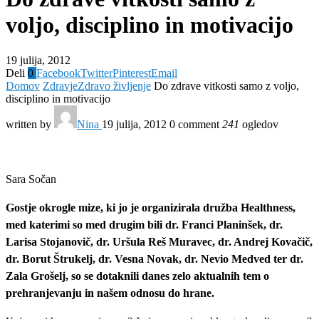
voljo, disciplino in motivacijo
19 julija, 2012
Deli
0
Facebook
Twitter
Pinterest
Email
Domov
Zdravje
Zdravo življenje
Do zdrave vitkosti samo z voljo,
disciplino in motivacijo
written by
Nina
19 julija, 2012
0 comment
241
ogledov
Sara Sočan
Gostje okrogle mize, ki jo je organizirala družba Healthness,
med katerimi so med drugim bili dr. Franci Planinšek, dr.
Larisa Stojanovič, dr. Uršula Reš Muravec, dr. Andrej Kovačič,
dr. Borut Štrukelj, dr. Vesna Novak, dr. Nevio Medved ter dr.
Zala Grošelj, so se dotaknili danes zelo aktualnih tem o
prehranjevanju in našem odnosu do hrane.