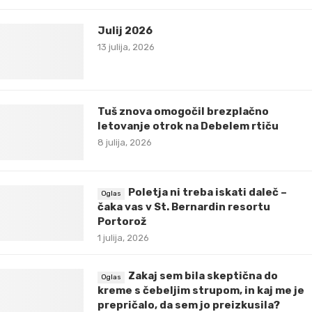
Julij 2026
13 julija, 2026
Tuš znova omogočil brezplačno
letovanje otrok na Debelem rtiču
8 julija, 2026
Poletja ni treba iskati daleč –
čaka vas v St. Bernardin resortu
Portorož
1 julija, 2026
Zakaj sem bila skeptična do
kreme s čebeljim strupom, in kaj me je
prepričalo, da sem jo preizkusila?