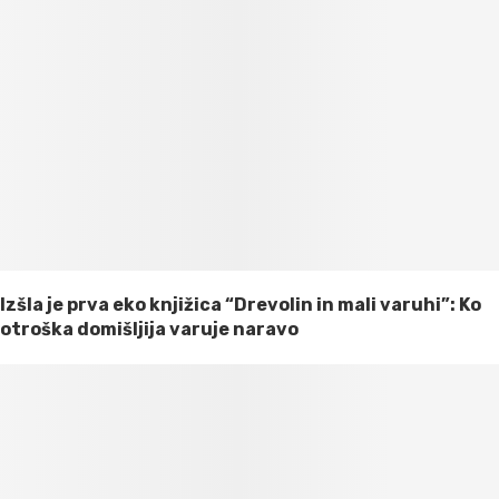
Izšla je prva eko knjižica “Drevolin in mali varuhi”: Ko
otroška domišljija varuje naravo