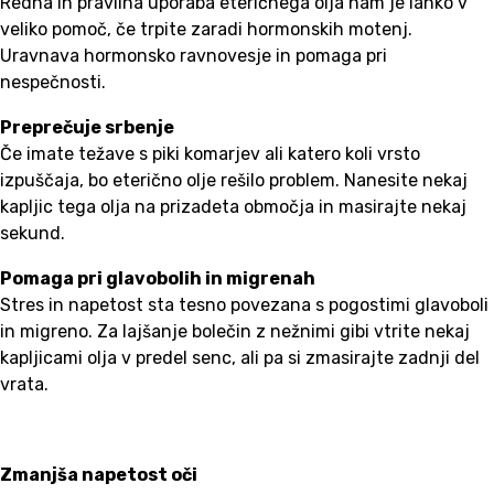
Redna in pravilna uporaba eteričnega olja nam je lahko v
veliko pomoč, če trpite zaradi hormonskih motenj.
Uravnava hormonsko ravnovesje in pomaga pri
nespečnosti.
Preprečuje srbenje
Če imate težave s piki komarjev ali katero koli vrsto
izpuščaja, bo eterično olje rešilo problem. Nanesite nekaj
kapljic tega olja na prizadeta območja in masirajte nekaj
sekund.
Pomaga pri glavobolih in migrenah
Stres in napetost sta tesno povezana s pogostimi glavoboli
in migreno. Za lajšanje bolečin z nežnimi gibi vtrite nekaj
kapljicami olja v predel senc, ali pa si zmasirajte zadnji del
vrata.
Zmanjša napetost oči