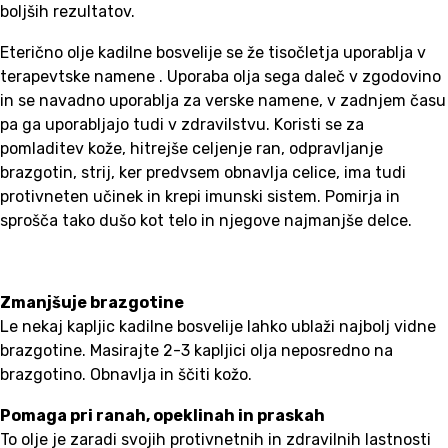
boljših rezultatov.
Eterično olje kadilne bosvelije se že tisočletja uporablja v
terapevtske namene . Uporaba olja sega daleč v zgodovino
in se navadno uporablja za verske namene, v zadnjem času
pa ga uporabljajo tudi v zdravilstvu. Koristi se za
pomladitev kože, hitrejše celjenje ran, odpravljanje
brazgotin, strij, ker predvsem obnavlja celice, ima tudi
protivneten učinek in krepi imunski sistem. Pomirja in
sprošča tako dušo kot telo in njegove najmanjše delce.
Zmanjšuje brazgotine
Le nekaj kapljic kadilne bosvelije lahko ublaži najbolj vidne
brazgotine. Masirajte 2-3 kapljici olja neposredno na
brazgotino. Obnavlja in ščiti kožo.
Pomaga pri ranah, opeklinah in praskah
To olje je zaradi svojih protivnetnih in zdravilnih lastnosti