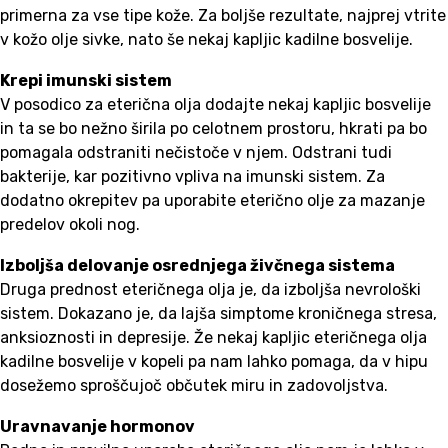
primerna za vse tipe kože. Za boljše rezultate, najprej vtrite
v kožo olje sivke, nato še nekaj kapljic kadilne bosvelije.
Krepi imunski sistem
V posodico za eterična olja dodajte nekaj kapljic bosvelije
in ta se bo nežno širila po celotnem prostoru, hkrati pa bo
pomagala odstraniti nečistoče v njem. Odstrani tudi
bakterije, kar pozitivno vpliva na imunski sistem. Za
dodatno okrepitev pa uporabite eterično olje za mazanje
predelov okoli nog.
Izboljša delovanje osrednjega živčnega sistema
Druga prednost eteričnega olja je, da izboljša nevrološki
sistem. Dokazano je, da lajša simptome kroničnega stresa,
anksioznosti in depresije. Že nekaj kapljic eteričnega olja
kadilne bosvelije v kopeli pa nam lahko pomaga, da v hipu
dosežemo sproščujoč občutek miru in zadovoljstva.
Uravnavanje hormonov