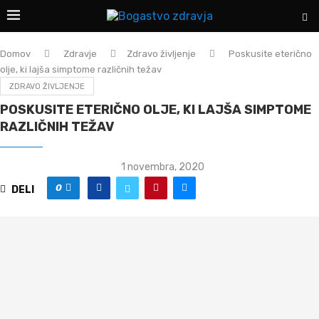
Domov
Zdravje
Zdravo življenje
Poskusite eterično
olje, ki lajša simptome različnih težav
ZDRAVO ŽIVLJENJE
POSKUSITE ETERIČNO OLJE, KI LAJŠA SIMPTOME
RAZLIČNIH TEŽAV
1 novembra, 2020
0
DELI