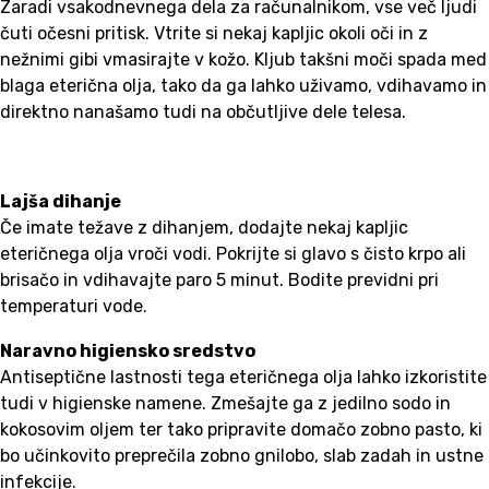
Zaradi vsakodnevnega dela za računalnikom, vse več ljudi
čuti očesni pritisk. Vtrite si nekaj kapljic okoli oči in z
nežnimi gibi vmasirajte v kožo. Kljub takšni moči spada med
blaga eterična olja, tako da ga lahko uživamo, vdihavamo in
direktno nanašamo tudi na občutljive dele telesa.
Lajša dihanje
Če imate težave z dihanjem, dodajte nekaj kapljic
eteričnega olja vroči vodi. Pokrijte si glavo s čisto krpo ali
brisačo in vdihavajte paro 5 minut. Bodite previdni pri
temperaturi vode.
Naravno higiensko sredstvo
Antiseptične lastnosti tega eteričnega olja lahko izkoristite
tudi v higienske namene. Zmešajte ga z jedilno sodo in
kokosovim oljem ter tako pripravite domačo zobno pasto, ki
bo učinkovito preprečila zobno gnilobo, slab zadah in ustne
infekcije.