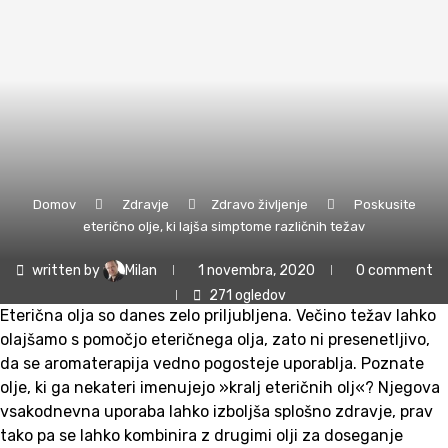
Domov
Zdravje
Zdravo življenje
Poskusite
eterično olje, ki lajša simptome različnih težav
written by
Milan
1 novembra, 2020
0 comment
271
ogledov
Eterična olja so danes zelo priljubljena. Večino težav lahko
olajšamo s pomočjo eteričnega olja, zato ni presenetljivo,
da se aromaterapija vedno pogosteje uporablja. Poznate
olje, ki ga nekateri imenujejo »kralj eteričnih olj«? Njegova
vsakodnevna uporaba lahko izboljša splošno zdravje, prav
tako pa se lahko kombinira z drugimi olji za doseganje