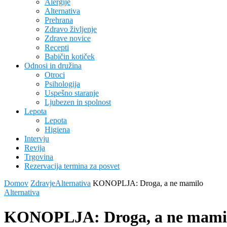
Alergije
Alternativa
Prehrana
Zdravo življenje
Zdrave novice
Recepti
Babičin kotiček
Odnosi in družina
Otroci
Psihologija
Uspešno staranje
Ljubezen in spolnost
Lepota
Lepota
Higiena
Intervju
Revija
Trgovina
Rezervacija termina za posvet
Domov
Zdravje
Alternativa
KONOPLJA: Droga, a ne mamilo
Alternativa
KONOPLJA: Droga, a ne mami