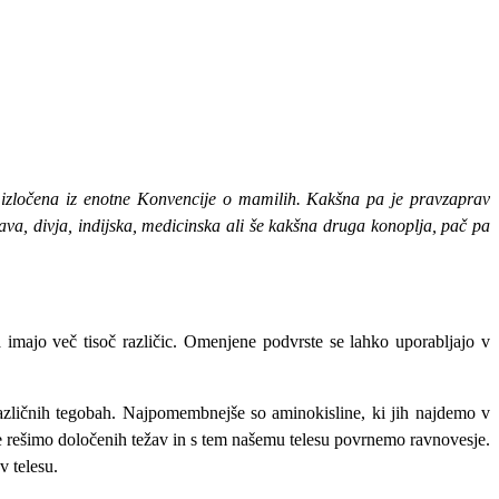
ga izločena iz enotne Konvencije o mamilih. Kakšna pa je pravzaprav
rava, divja, indijska, medicinska ali še kakšna druga konoplja, pač pa
pa imajo več tisoč različic. Omenjene podvrste se lahko uporabljajo v
 različnih tegobah. Najpomembnejše so aminokisline, ki jih najdemo v
e rešimo določenih težav in s tem našemu telesu povrnemo ravnovesje.
v telesu.