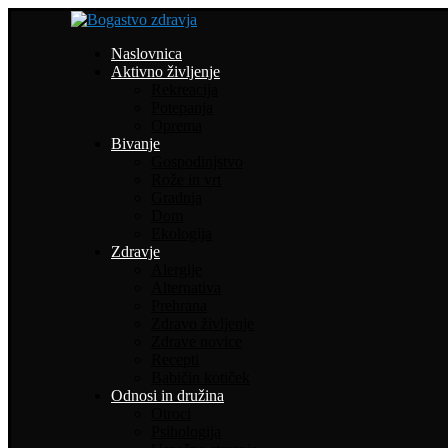
Naslovnica
Aktivno življenje
Rekreacija
Potepanja
Oprema
Bivanje
Gospodinjstvo
Rože in vrt
Gradnja
Dom
Ekologija
Zdravje
Alergije
Alternativa
Prehrana
Zdravo življenje
Zdrave novice
Recepti
Babičin kotiček
Odnosi in družina
Otroci
Psihologija