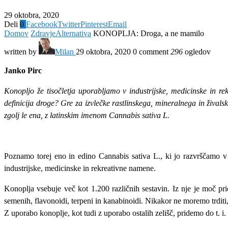
29 oktobra, 2020
Deli
0
Facebook
Twitter
Pinterest
Email
Domov
Zdravje
Alternativa
KONOPLJA: Droga, a ne mamilo
written by
Milan
29 oktobra, 2020
0 comment
296
ogledov
Janko Pirc
Konopljo že tisočletja uporabljamo v industrijske, medicinske in r
definicija droge? Gre za izvlečke rastlinskega, mineralnega in živals
zgolj le ena, z latinskim imenom Cannabis sativa L.
Poznamo torej eno in edino Cannabis sativa L., ki jo razvrščamo v tr
industrijske, medicinske in rekreativne namene.
Konoplja vsebuje več kot 1.200 različnih sestavin. Iz nje je moč pr
semenih, flavonoidi, terpeni in kanabinoidi. Nikakor ne moremo trdi
Z uporabo konoplje, kot tudi z uporabo ostalih zelišč, pridemo do t. i.