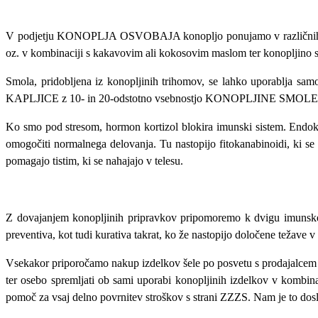
V podjetju KONOPLJA OSVOBAJA konopljo ponujamo v različnih obl
oz. v kombinaciji s kakavovim ali kokosovim maslom ter konopljino s
Smola, pridobljena iz konopljinih trihomov, se lahko uporablja sam
KAPLJICE z 10- in 20-odstotno vsebnostjo KONOPLJINE SMOLE ter d
Ko smo pod stresom, hormon kortizol blokira imunski sistem. Endokanab
omogočiti normalnega delovanja. Tu nastopijo fitokanabinoidi, ki se
pomagajo tistim, ki se nahajajo v telesu.
Z dovajanjem konopljinih pripravkov pripomoremo k dvigu imunskega s
preventiva, kot tudi kurativa takrat, ko že nastopijo določene težave v
Vsekakor priporočamo nakup izdelkov šele po posvetu s prodajalcem a
ter osebo spremljati ob sami uporabi konopljinih izdelkov v kombinac
pomoč za vsaj delno povrnitev stroškov s strani ZZZS. Nam je to dosl