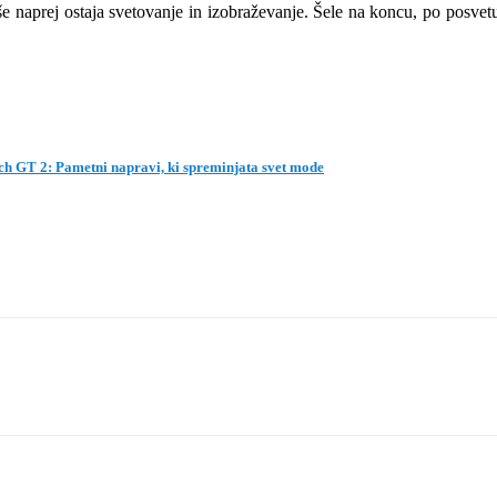
e naprej ostaja svetovanje in izobraževanje. Šele na koncu, po posve
h GT 2: Pametni napravi, ki spreminjata svet mode