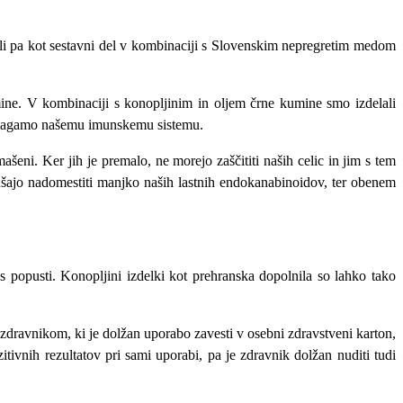
a kot sestavni del v kombinaciji s Slovenskim nepregretim medom
mine. V kombinaciji s konopljinim in oljem črne kumine smo izdelali
omagamo našemu imunskemu sistemu.
šeni. Ker jih je premalo, ne morejo zaščititi naših celic in jim s tem
kušajo nadomestiti manjko naših lastnih endokanabinoidov, ter obenem
s popusti. Konopljini izdelki kot prehranska dopolnila so lahko tako
dravnikom, ki je dolžan uporabo zavesti v osebni zdravstveni karton,
tivnih rezultatov pri sami uporabi, pa je zdravnik dolžan nuditi tudi