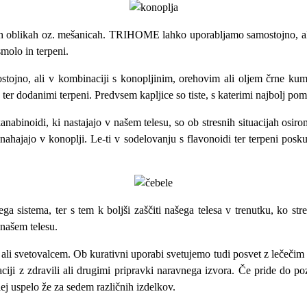
ikah oz. mešanicah. TRIHOME lahko uporabljamo samostojno, ali p
molo in terpeni.
ostojno, ali v kombinaciji s konopljinim, orehovim ali oljem črne ku
odanimi terpeni. Predvsem kapljice so tiste, s katerimi najbolj p
inoidi, ki nastajajo v našem telesu, so ob stresnih situacijah osiroma
 nahajajo v konoplji. Le-ti v sodelovanju s flavonoidi ter terpeni pos
istema, ter s tem k boljši zaščiti našega telesa v trenutku, ko stre
 našem telesu.
li svetovalcem. Ob kurativni uporabi svetujemo tudi posvet z lečečim z
iji z zdravili ali drugimi pripravki naravnega izvora. Če pride do pozi
ej uspelo že za sedem različnih izdelkov.