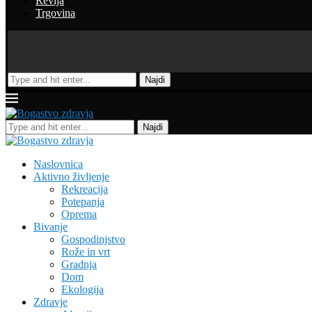
Revija
Trgovina
Najdi
Najdi
Naslovnica
Aktivno življenje
Rekreacija
Potepanja
Oprema
Bivanje
Gospodinjstvo
Rože in vrt
Gradnja
Dom
Ekologija
Zdravje