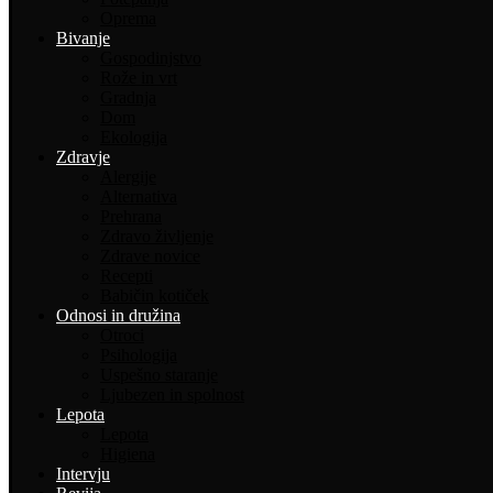
Oprema
Bivanje
Gospodinjstvo
Rože in vrt
Gradnja
Dom
Ekologija
Zdravje
Alergije
Alternativa
Prehrana
Zdravo življenje
Zdrave novice
Recepti
Babičin kotiček
Odnosi in družina
Otroci
Psihologija
Uspešno staranje
Ljubezen in spolnost
Lepota
Lepota
Higiena
Intervju