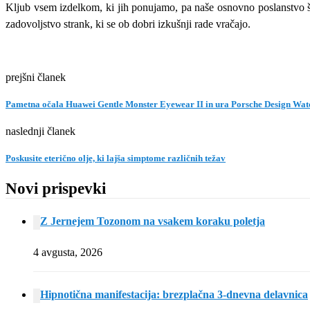
Kljub vsem izdelkom, ki jih ponujamo, pa naše osnovno poslanstvo š
zadovoljstvo strank, ki se ob dobri izkušnji rade vračajo.
prejšni članek
Pametna očala Huawei Gentle Monster Eyewear II in ura Porsche Design Watc
naslednji članek
Poskusite eterično olje, ki lajša simptome različnih težav
Novi prispevki
Z Jernejem Tozonom na vsakem koraku poletja
4 avgusta, 2026
Hipnotična manifestacija: brezplačna 3-dnevna delavnica