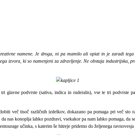
ekreativne namene. Je droga, ni pa mamilo ali opiat in je zaradi te
kega izvora, ki so namenjeni za zdravljenje. Ne obstaja industrijska, p
i glavne podvrste (sativa, indica in ruderalis), vse te tri podvrste 
idobiti več tisoč različnih izdelkov, dokazano pa pomaga pri več sto
ti, da nas konoplja lahko pozdravi, vsekakor pa nam lahko pomaga, da s
 entourage učinka, s katerim še hitreje pridemo do željenega ravnovesja 