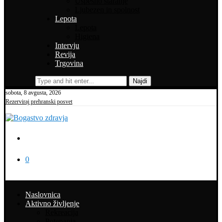
Uspešno staranje
Ljubezen in spolnost
Lepota
Lepota
Higiena
Intervju
Revija
Trgovina
Najdi
sobota, 8 avgusta, 2026
Rezerviraj prehranski posvet
0
Naslovnica
Aktivno življenje
Rekreacija
Potepanja