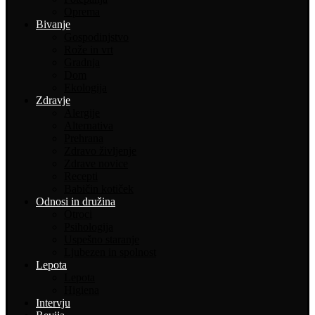
Oprema
Bivanje
Gospodinjstvo
Rože in vrt
Gradnja
Dom
Ekologija
Zdravje
Alergije
Alternativa
Prehrana
Zdravo življenje
Zdrave novice
Recepti
Babičin kotiček
Odnosi in družina
Otroci
Psihologija
Uspešno staranje
Ljubezen in spolnost
Lepota
Lepota
Higiena
Intervju