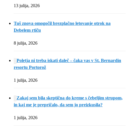
13 julija, 2026
Tuš znova omogočil brezplačno letovanje otrok na
Debelem rtiču
8 julija, 2026
Poletja ni treba iskati daleč – čaka vas v St. Bernardin
resortu Portorož
1 julija, 2026
Zakaj sem bila skeptična do kreme s čebeljim strupom,
in kaj me je prepričalo, da sem jo preizkusila?
1 julija, 2026