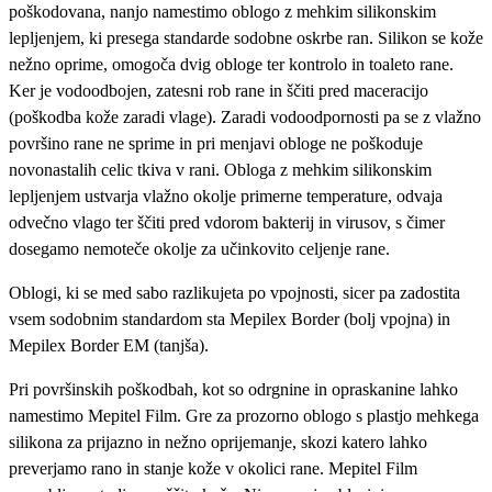
poškodovana, nanjo namestimo oblogo z mehkim silikonskim
lepljenjem, ki presega standarde sodobne oskrbe ran. Silikon se kože
nežno oprime, omogoča dvig obloge ter kontrolo in toaleto rane.
Ker je vodoodbojen, zatesni rob rane in ščiti pred maceracijo
(poškodba kože zaradi vlage). Zaradi vodoodpornosti pa se z vlažno
površino rane ne sprime in pri menjavi obloge ne poškoduje
novonastalih celic tkiva v rani. Obloga z mehkim silikonskim
lepljenjem ustvarja vlažno okolje primerne temperature, odvaja
odvečno vlago ter ščiti pred vdorom bakterij in virusov, s čimer
dosegamo nemoteče okolje za učinkovito celjenje rane.
Oblogi, ki se med sabo razlikujeta po vpojnosti, sicer pa zadostita
vsem sodobnim standardom sta Mepilex Border (bolj vpojna) in
Mepilex Border EM (tanjša).
Pri površinskih poškodbah, kot so odrgnine in opraskanine lahko
namestimo Mepitel Film. Gre za prozorno oblogo s plastjo mehkega
silikona za prijazno in nežno oprijemanje, skozi katero lahko
preverjamo rano in stanje kože v okolici rane. Mepitel Film