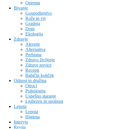
Oprema
Bivanje
Gospodinjstvo
Rože in vrt
Gradnja
Dom
Ekologija
Zdravje
Alergije
Alternativa
Prehrana
Zdravo življenje
Zdrave novice
Recepti
Babičin kotiček
Odnosi in družina
Otroci
Psihologija
Uspešno staranje
Ljubezen in spolnost
Lepota
Lepota
Higiena
Intervju
Revija