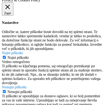
Privacy & Cookies Policy
Zapri
Nastavitve
Odločite se, katere piškotke boste dovolili na tej spletni strani. Te
nastavitve lahko spremenite kadarkoli, vendar je lahko to posledica,
da določene funkcije strani ne bodo delovale. Za več informacij o
brisanju piškotkov, si oglejte funkcijo za pomoč brskalnika. Izvedite
več o piškotkih, ki jih uporabljamo.
Nujni piškotki
Nujni piškotki
Vedno omogočeno
Ti piškotki so ključnega pomena, saj omogočajo premikanje po
spletni strani in uporabo funkcij spletne strani ali za nudenje storitev,
ki ste jih zahtevali. Npr., da se shranijo izdelki, ki ste jih dodali v
spletno košarico. Za uporabo teh piškotkov ne potrebujemo vašega
dovoljenja
Nenujni piškotki
Nenujni piškotki
Ti piškotki se uporabljajo za dostavo oglasov, ki so bolj pomembni
za vas in vaše interese. Uporabljajo se tudi za omejevanje števila
prikazov posameznega oglasa kot tudi za pomoč pri merjenju