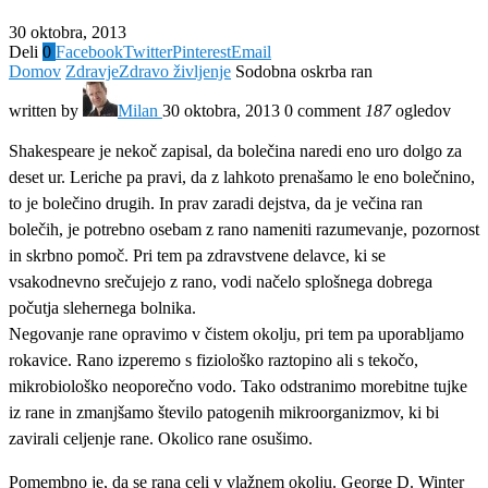
30 oktobra, 2013
Deli
0
Facebook
Twitter
Pinterest
Email
Domov
Zdravje
Zdravo življenje
Sodobna oskrba ran
written by
Milan
30 oktobra, 2013
0 comment
187
ogledov
Shakespeare je nekoč zapisal, da bolečina naredi eno uro dolgo za
deset ur. Leriche pa pravi, da z lahkoto prenašamo le eno bolečnino,
to je bolečino drugih. In prav zaradi dejstva, da je večina ran
bolečih, je potrebno osebam z rano nameniti razumevanje, pozornost
in skrbno pomoč. Pri tem pa zdravstvene delavce, ki se
vsakodnevno srečujejo z rano, vodi načelo splošnega dobrega
počutja slehernega bolnika.
Negovanje rane opravimo v čistem okolju, pri tem pa uporabljamo
rokavice. Rano izperemo s fiziološko raztopino ali s tekočo,
mikrobiološko neoporečno vodo. Tako odstranimo morebitne tujke
iz rane in zmanjšamo število patogenih mikroorganizmov, ki bi
zavirali celjenje rane. Okolico rane osušimo.
Pomembno je, da se rana celi v vlažnem okolju. George D. Winter