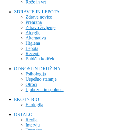
Rože in vrt
ZDRAVJE IN LEPOTA
Zdrave novice
Prehrana
Zdravo življenje
Alergije
Alternativa
Higiena
Lepota
Recepti
Babičin kotiček
ODNOSI IN DRUŽINA
Psihologija
Uspešno staranje
Otroci
Ljubezen in spolnost
EKO IN BIO
Ekologija
OSTALO
Revija
Intervju