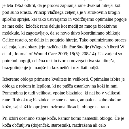
je leta 1962 odkril, da je proces zapiranja rane dvakrat hitrejši kot
pod suho krasto. Princip vlažnega celjenja je v strokovnih krogih
splošno sprejet, ker tako ustvarjamo in vzdržujemo optimalne pogoje
za rast celic. Izloček rane deluje kot medij za mnoge bioaktivne
molekule, ki zagotavljajo, da se novo tkivo koordinirano oblikuje.
Celice rastejo, se delijo in potujejo hitreje. Tako optimiziramo proces
celjenja, kar dokazujejo različne klinične študije (Wigger-Alberti W
et. al., Journal of Wound Care 2009; 18(5): 208-14). Ustvarjeni so
potrebni pogoji, celična rast in tvorba novega tkiva sta hitrejša,
brazgotinjenje je manjše in kozmetični rezultati boljši.
Izberemo oblogo primerne kvalitete in velikosti. Optimalna izbira je
obloga z robom in lepilom, ki ne pušča ostankov na koži in rani.
Pomembna je tudi velikosti vpojne blazinice, ki naj bo v velikosti
rane. Rob okrog blazinice ne sme na rano, ampak na suho okolno
kožo, saj služi le oprijemu oziroma fiksaciji obloge na rano.
Pri izbiri ocenimo stanje kože, kamor bomo namestili oblogo. Če je
koža občutljiva (dojenček, starostnik), razdražena ali celo