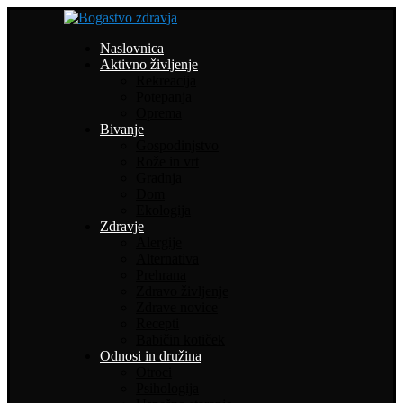
Naslovnica
Aktivno življenje
Rekreacija
Potepanja
Oprema
Bivanje
Gospodinjstvo
Rože in vrt
Gradnja
Dom
Ekologija
Zdravje
Alergije
Alternativa
Prehrana
Zdravo življenje
Zdrave novice
Recepti
Babičin kotiček
Odnosi in družina
Otroci
Psihologija