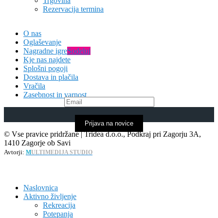
Trgovina
Rezervacija termina
O nas
Oglaševanje
Nagradne igre
Sodeluj
Kje nas najdete
Splošni pogoji
Dostava in plačila
Vračila
Zasebnost in varnost
Prijava na novice
© Vse pravice pridržane | Tridea d.o.o., Podkraj pri Zagorju 3A,
1410 Zagorje ob Savi
Avtorji:
M
ULTIMEDIJA STUDIO
Naslovnica
Aktivno življenje
Rekreacija
Potepanja