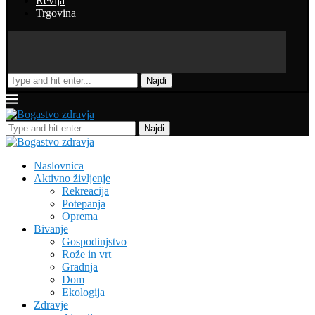
Revija
Trgovina
Najdi
Najdi
Naslovnica
Aktivno življenje
Rekreacija
Potepanja
Oprema
Bivanje
Gospodinjstvo
Rože in vrt
Gradnja
Dom
Ekologija
Zdravje