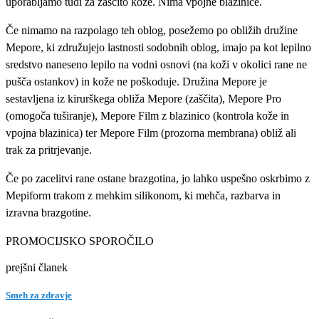
uporabljamo tudi za zaščito kože. Nima vpojne blazinice.
Če nimamo na razpolago teh oblog, posežemo po obližih družine
Mepore, ki združujejo lastnosti sodobnih oblog, imajo pa kot lepilno
sredstvo naneseno lepilo na vodni osnovi (na koži v okolici rane ne
pušča ostankov) in kože ne poškoduje. Družina Mepore je
sestavljena iz kirurškega obliža Mepore (zaščita), Mepore Pro
(omogoča tuširanje), Mepore Film z blazinico (kontrola kože in
vpojna blazinica) ter Mepore Film (prozorna membrana) obliž ali
trak za pritrjevanje.
Če po zacelitvi rane ostane brazgotina, jo lahko uspešno oskrbimo z
Mepiform trakom z mehkim silikonom, ki mehča, razbarva in
izravna brazgotine.
PROMOCIJSKO SPOROČILO
prejšni članek
Smeh za zdravje