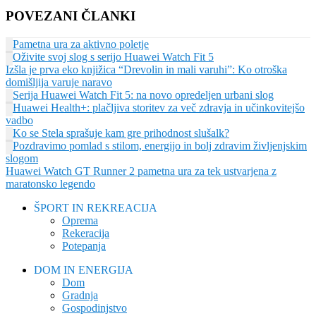
POVEZANI ČLANKI
Pametna ura za aktivno poletje
Oživite svoj slog s serijo Huawei Watch Fit 5
Izšla je prva eko knjižica “Drevolin in mali varuhi”: Ko otroška
domišljija varuje naravo
Serija Huawei Watch Fit 5: na novo opredeljen urbani slog
Huawei Health+: plačljiva storitev za več zdravja in učinkovitejšo
vadbo
Ko se Stela sprašuje kam gre prihodnost slušalk?
Pozdravimo pomlad s stilom, energijo in bolj zdravim življenjskim
slogom
Huawei Watch GT Runner 2 pametna ura za tek ustvarjena z
maratonsko legendo
ŠPORT IN REKREACIJA
Oprema
Rekeracija
Potepanja
DOM IN ENERGIJA
Dom
Gradnja
Gospodinjstvo