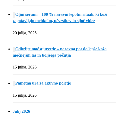
Oljni serumi – 100 % naravni lepotni rituali, ki koži
zagotavljajo mehkobo, učvrstitev in sijoč videz
20 julija, 2026
Odkrijte moč ajurvede – naravna pot do lepše kože,
močnejših las in boljšega počutja
15 julija, 2026
Pametna ura za aktivno poletje
15 julija, 2026
Julij 2026