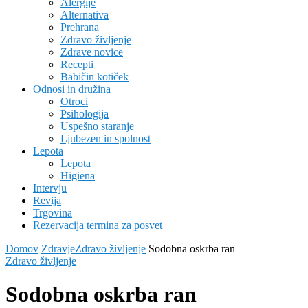
Alergije
Alternativa
Prehrana
Zdravo življenje
Zdrave novice
Recepti
Babičin kotiček
Odnosi in družina
Otroci
Psihologija
Uspešno staranje
Ljubezen in spolnost
Lepota
Lepota
Higiena
Intervju
Revija
Trgovina
Rezervacija termina za posvet
Domov
Zdravje
Zdravo življenje
Sodobna oskrba ran
Zdravo življenje
Sodobna oskrba ran