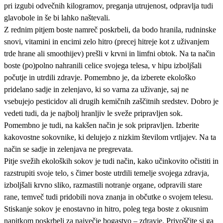
pri izgubi odvečnih kilogramov, preganja utrujenost, odpravlja tudi
glavobole in še bi lahko naštevali.
Z rednim pitjem boste namreč poskrbeli, da bodo hranila, rudninske
snovi, vitamini in encimi zelo hitro (precej hitreje kot z uživanjem
trde hrane ali smoothijev) prešli v krvni in limfni obtok. Na ta način
boste (po)polno nahranili celice svojega telesa, v hipu izboljšali
počutje in utrdili zdravje. Pomembno je, da izberete ekološko
pridelano sadje in zelenjavo, ki so varna za uživanje, saj ne
vsebujejo pesticidov ali drugih kemičnih zaščitnih sredstev. Dobro je
vedeti tudi, da je najbolj hranljiv le sveže pripravljen sok.
Pomembno je tudi, na kakšen način je sok pripravljen. Izberite
kakovostne sokovnike, ki delujejo z nizkim številom vrtljajev. Na ta
način se sadje in zelenjava ne pregrevata.
Pitje svežih ekoloških sokov je tudi način, kako učinkovito očistiti in
razstrupiti svoje telo, s čimer boste utrdili temelje svojega zdravja,
izboljšali krvno sliko, razmastili notranje organe, odpravili stare
rane, temveč tudi pridobili nova znanja in občutke o svojem telesu.
Stiskanje sokov je enostavno in hitro, poleg tega boste z okusnim
napitkom poskrbeli za največje bogastvo – zdravje. Privoščite si ga