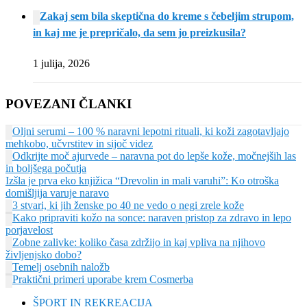
Zakaj sem bila skeptična do kreme s čebeljim strupom,
in kaj me je prepričalo, da sem jo preizkusila?
1 julija, 2026
POVEZANI ČLANKI
Oljni serumi – 100 % naravni lepotni rituali, ki koži zagotavljajo
mehkobo, učvrstitev in sijoč videz
Odkrijte moč ajurvede – naravna pot do lepše kože, močnejših las
in boljšega počutja
Izšla je prva eko knjižica “Drevolin in mali varuhi”: Ko otroška
domišljija varuje naravo
3 stvari, ki jih ženske po 40 ne vedo o negi zrele kože
Kako pripraviti kožo na sonce: naraven pristop za zdravo in lepo
porjavelost
Zobne zalivke: koliko časa zdržijo in kaj vpliva na njihovo
življenjsko dobo?
Temelj osebnih naložb
Praktični primeri uporabe krem Cosmerba
ŠPORT IN REKREACIJA