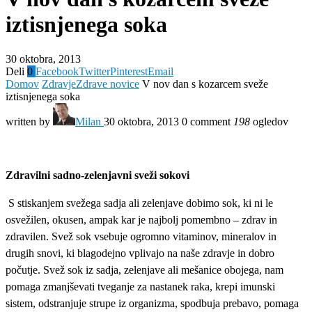
iztisnjenega soka
30 oktobra, 2013
Deli
0
Facebook
Twitter
Pinterest
Email
Domov
Zdravje
Zdrave novice
V nov dan s kozarcem sveže
iztisnjenega soka
written by
Milan
30 oktobra, 2013
0 comment
198
ogledov
Zdravilni sadno-zelenjavni sveži sokovi
S stiskanjem svežega sadja ali zelenjave dobimo sok, ki ni le
osvežilen, okusen, ampak kar je najbolj pomembno – zdrav in
zdravilen. Svež sok vsebuje ogromno vitaminov, mineralov in
drugih snovi, ki blagodejno vplivajo na naše zdravje in dobro
počutje. Svež sok iz sadja, zelenjave ali mešanice obojega, nam
pomaga zmanjševati tveganje za nastanek raka, krepi imunski
sistem, odstranjuje strupe iz organizma, spodbuja prebavo, pomaga