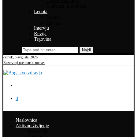
Uspešno staranje
Ljubezen in spolnost
Lepota
Lepota
Higiena
Intervju
Revija
Trgovina
Najdi
četrtek, 6 avgusta, 2026
Rezerviraj prehranski posvet
0
Naslovnica
Aktivno življenje
Rekreacija
Potepanja