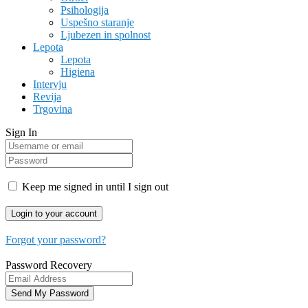
Psihologija
Uspešno staranje
Ljubezen in spolnost
Lepota
Lepota
Higiena
Intervju
Revija
Trgovina
Sign In
Keep me signed in until I sign out
Forgot your password?
Password Recovery