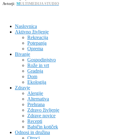
Avtorji:
M
ULTIMEDIJA STUDIO
Naslovnica
Aktivno življenje
Rekreacija
Potepanja
Oprema
Bivanje
Gospodinjstvo
Rože in vrt
Gradnja
Dom
Ekologija
Zdravje
Alergije
Alternativa
Prehrana
Zdravo življenje
Zdrave novice
Recepti
Babičin kotiček
Odnosi in družina
Otroci