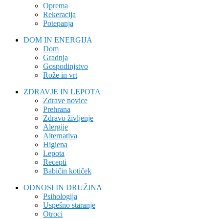
Oprema
Rekeracija
Potepanja
DOM IN ENERGIJA
Dom
Gradnja
Gospodinjstvo
Rože in vrt
ZDRAVJE IN LEPOTA
Zdrave novice
Prehrana
Zdravo življenje
Alergije
Alternativa
Higiena
Lepota
Recepti
Babičin kotiček
ODNOSI IN DRUŽINA
Psihologija
Uspešno staranje
Otroci