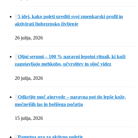
5 idej, kako poleti urediti svoj zmenkarski profil in
aktivirati ljubezensko življenje
26 julija, 2026
Oljni serumi – 100 % naravni lepotni rituali, ki koži
zagotavljajo mehkobo, učvrstitev in sijoč videz
20 julija, 2026
Odkrijte moč ajurvede – naravna pot do lepše kože,
močnejših las in boljšega počutja
15 julija, 2026
Pametna ura za aktivno poletje