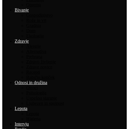
Oprema
Bivanje
Gospodinjstvo
Rože in vrt
Gradnja
Dom
Ekologija
Zdravje
Alergije
Alternativa
Prehrana
Zdravo življenje
Zdrave novice
Recepti
Babičin kotiček
Odnosi in družina
Otroci
Psihologija
Uspešno staranje
Ljubezen in spolnost
Lepota
Lepota
Higiena
Intervju