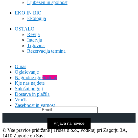
Ljubezen in spolnost
EKO IN BIO
Ekologija
OSTALO
Revija
Intervju
Trgovina
Rezervacija termina
O nas
Oglaševanje
Nagradne igre
Sodeluj
Kje nas najdete
Splošni pogoji
Dostava in plačila
Vračila
Zasebnost in varnost
Prijava na novice
© Vse pravice pridržane | Tridea d.o.o., Podkraj pri Zagorju 3A,
1410 Zagorje ob Savi