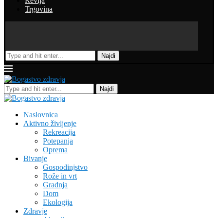
Revija
Trgovina
Najdi
Najdi
Naslovnica
Aktivno življenje
Rekreacija
Potepanja
Oprema
Bivanje
Gospodinjstvo
Rože in vrt
Gradnja
Dom
Ekologija
Zdravje