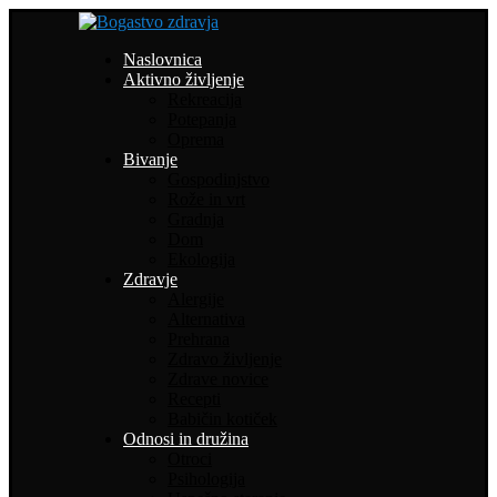
Naslovnica
Aktivno življenje
Rekreacija
Potepanja
Oprema
Bivanje
Gospodinjstvo
Rože in vrt
Gradnja
Dom
Ekologija
Zdravje
Alergije
Alternativa
Prehrana
Zdravo življenje
Zdrave novice
Recepti
Babičin kotiček
Odnosi in družina
Otroci
Psihologija