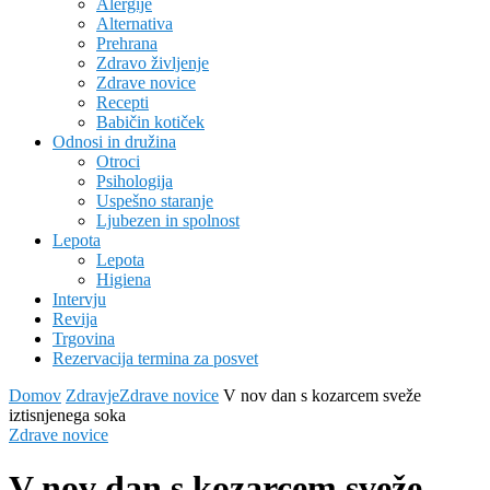
Alergije
Alternativa
Prehrana
Zdravo življenje
Zdrave novice
Recepti
Babičin kotiček
Odnosi in družina
Otroci
Psihologija
Uspešno staranje
Ljubezen in spolnost
Lepota
Lepota
Higiena
Intervju
Revija
Trgovina
Rezervacija termina za posvet
Domov
Zdravje
Zdrave novice
V nov dan s kozarcem sveže
iztisnjenega soka
Zdrave novice
V nov dan s kozarcem sveže