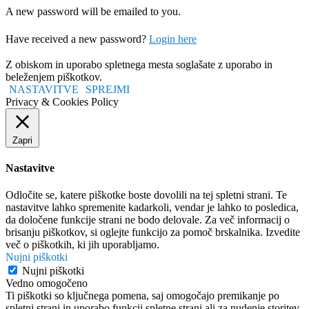
A new password will be emailed to you.
Have received a new password?
Login here
Z obiskom in uporabo spletnega mesta soglašate z uporabo in
beleženjem piškotkov.
NASTAVITVE
SPREJMI
Privacy & Cookies Policy
Zapri
Nastavitve
Odločite se, katere piškotke boste dovolili na tej spletni strani. Te
nastavitve lahko spremenite kadarkoli, vendar je lahko to posledica,
da določene funkcije strani ne bodo delovale. Za več informacij o
brisanju piškotkov, si oglejte funkcijo za pomoč brskalnika. Izvedite
več o piškotkih, ki jih uporabljamo.
Nujni piškotki
Nujni piškotki
Vedno omogočeno
Ti piškotki so ključnega pomena, saj omogočajo premikanje po
spletni strani in uporabo funkcij spletne strani ali za nudenje storitev,