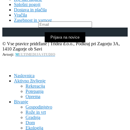
Splošni pogoji
Dostava in plačila
Vračila
Zasebnost in varnost
Prijava na novice
© Vse pravice pridržane | Tridea d.o.o., Podkraj pri Zagorju 3A,
1410 Zagorje ob Savi
Avtorji:
M
ULTIMEDIJA STUDIO
Naslovnica
Aktivno življenje
Rekreacija
Potepanja
Oprema
Bivanje
Gospodinjstvo
Rože in vrt
Gradnja
Dom
Ekologija