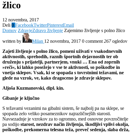
žlico
12 novembra, 2017
Deli
0
Facebook
Twitter
Pinterest
Email
Domov
Zdravje
Zdravo življenje
Zajemimo življenje s polno žlico
written by
Milan
12 novembra, 2017
0 comment
267
ogledov
Zajeti življenje s polno žlico, pomeni uživati v vsakodnevnih
aktivnostih, sprehodih, raznih športnih dejavnostih ter ob
druženju s prijatelji, partnerjem, vnuki … Ena od zoprnih
»reči«, ki lahko posežejo v vse te aktivnosti, so poškodbe in
vnetja sklepov. Vsak, ki se spopada s tovrstnimi težavami, ne
glede na vzrok, ve, kako dragoceno je zdravje sklepov.
Aljoša Kuzmanovski, dipl. kin.
Gibanje je ključno
S težavami vezanimi na gibalni sistem, še najbolj pa na sklepe, se
spopada zelo veliko posameznikov najrazličnejših starosti.
Navsezadnje je vzrokov za to ogromno, med osnovne povzročitelje
pa sodijo
starost, nezdrav način življenja, škodljivi vplivi okolja,
poškodbe, prekomerna telesna teža, preveč sedenja, slaba drža,