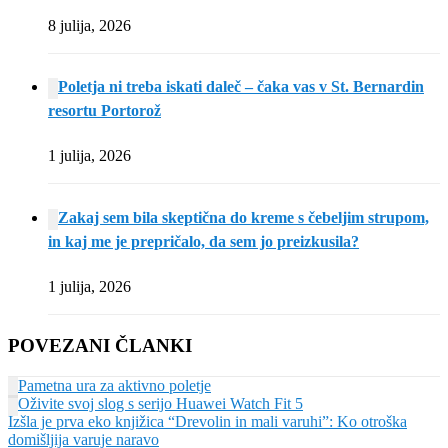
8 julija, 2026
Poletja ni treba iskati daleč – čaka vas v St. Bernardin
resortu Portorož
1 julija, 2026
Zakaj sem bila skeptična do kreme s čebeljim strupom,
in kaj me je prepričalo, da sem jo preizkusila?
1 julija, 2026
POVEZANI ČLANKI
Pametna ura za aktivno poletje
Oživite svoj slog s serijo Huawei Watch Fit 5
Izšla je prva eko knjižica “Drevolin in mali varuhi”: Ko otroška
domišljija varuje naravo