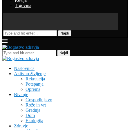
Revija
Trgovina
Najdi
Najdi
Naslovnica
Aktivno življenje
Rekreacija
Potepanja
Oprema
Bivanje
Gospodinjstvo
Rože in vrt
Gradnja
Dom
Ekologija
Zdravje