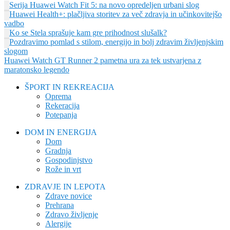
Serija Huawei Watch Fit 5: na novo opredeljen urbani slog
Huawei Health+: plačljiva storitev za več zdravja in učinkovitejšo
vadbo
Ko se Stela sprašuje kam gre prihodnost slušalk?
Pozdravimo pomlad s stilom, energijo in bolj zdravim življenjskim
slogom
Huawei Watch GT Runner 2 pametna ura za tek ustvarjena z
maratonsko legendo
ŠPORT IN REKREACIJA
Oprema
Rekeracija
Potepanja
DOM IN ENERGIJA
Dom
Gradnja
Gospodinjstvo
Rože in vrt
ZDRAVJE IN LEPOTA
Zdrave novice
Prehrana
Zdravo življenje
Alergije