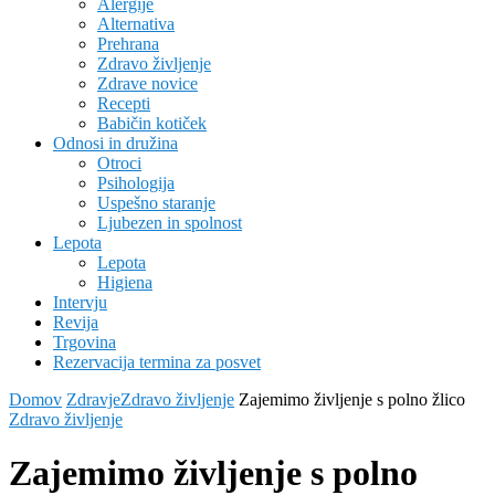
Alergije
Alternativa
Prehrana
Zdravo življenje
Zdrave novice
Recepti
Babičin kotiček
Odnosi in družina
Otroci
Psihologija
Uspešno staranje
Ljubezen in spolnost
Lepota
Lepota
Higiena
Intervju
Revija
Trgovina
Rezervacija termina za posvet
Domov
Zdravje
Zdravo življenje
Zajemimo življenje s polno žlico
Zdravo življenje
Zajemimo življenje s polno