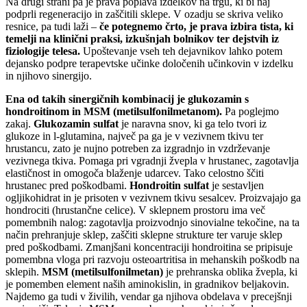
Na drugi strani pa je prava poplava izdelkov na trgu, ki bi naj
podprli regeneracijo in zaščitili sklepe. V ozadju se skriva veliko
resnice, pa tudi laži –
če potegnemo črto, je
prava izbira tista, ki
temelji na klinični praksi, izkušnjah bolnikov ter dejstvih iz
fiziologije telesa.
Upoštevanje vseh teh dejavnikov lahko potem
dejansko podpre terapevtske učinke določenih učinkovin v izdelku
in njihovo sinergijo.
Ena od takih sinergičnih kombinacij je glukozamin s
hondroitinom in MSM (metilsulfonilmetanom).
Pa poglejmo
zakaj.
Glukozamin sulfat
je naravna snov, ki ga telo tvori iz
glukoze in l-glutamina, največ pa ga je v vezivnem tkivu ter
hrustancu, zato je nujno potreben za izgradnjo in vzdrževanje
vezivnega tkiva. Pomaga pri vgradnji žvepla v hrustanec, zagotavlja
elastičnost in omogoča blaženje udarcev. Tako celostno ščiti
hrustanec pred poškodbami.
Hondroitin sulfat
je sestavljen
ogljikohidrat in je prisoten v vezivnem tkivu sesalcev. Proizvajajo ga
hondrociti (hrustančne celice). V sklepnem prostoru ima več
pomembnih nalog: zagotavlja proizvodnjo sinovialne tekočine, na ta
način prehranjuje sklep, zaščiti sklepne strukture ter varuje sklep
pred poškodbami. Zmanjšani koncentraciji hondroitina se pripisuje
pomembna vloga pri razvoju osteoartritisa in mehanskih poškodb na
sklepih.
MSM (metilsulfonilmetan)
je prehranska oblika žvepla, ki
je pomemben element naših aminokislin, in gradnikov beljakovin.
Najdemo ga tudi v živilih, vendar ga njihova obdelava v precejšnji