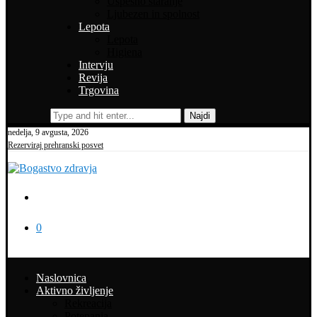
Uspešno staranje
Ljubezen in spolnost
Lepota
Lepota
Higiena
Intervju
Revija
Trgovina
Najdi
nedelja, 9 avgusta, 2026
Rezerviraj prehranski posvet
0
Naslovnica
Aktivno življenje
Rekreacija
Potepanja