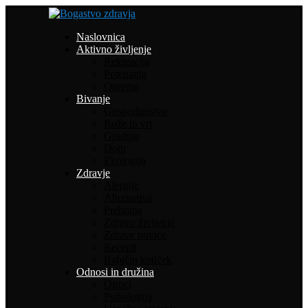
Naslovnica
Aktivno življenje
Rekreacija
Potepanja
Oprema
Bivanje
Gospodinjstvo
Rože in vrt
Gradnja
Dom
Ekologija
Zdravje
Alergije
Alternativa
Prehrana
Zdravo življenje
Zdrave novice
Recepti
Babičin kotiček
Odnosi in družina
Otroci
Psihologija