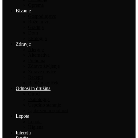
Oprema
Bivanje
Gospodinjstvo
Rože in vrt
Gradnja
Dom
Ekologija
Zdravje
Alergije
Alternativa
Prehrana
Zdravo življenje
Zdrave novice
Recepti
Babičin kotiček
Odnosi in družina
Otroci
Psihologija
Uspešno staranje
Ljubezen in spolnost
Lepota
Lepota
Higiena
Intervju