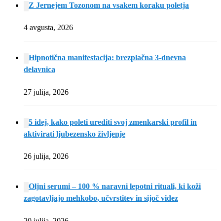
Z Jernejem Tozonom na vsakem koraku poletja
4 avgusta, 2026
Hipnotična manifestacija: brezplačna 3-dnevna
delavnica
27 julija, 2026
5 idej, kako poleti urediti svoj zmenkarski profil in
aktivirati ljubezensko življenje
26 julija, 2026
Oljni serumi – 100 % naravni lepotni rituali, ki koži
zagotavljajo mehkobo, učvrstitev in sijoč videz
20 julija, 2026