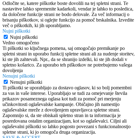
Odločite se, katere piškotke boste dovolili na tej spletni strani. Te
nastavitve lahko spremenite kadarkoli, vendar je lahko to posledica,
da določene funkcije strani ne bodo delovale. Za več informacij o
brisanju piškotkov, si oglejte funkcijo za pomoč brskalnika. Izvedite
več o piškotkih, ki jih uporabljamo.
Nujni piškotki
Nujni piškotki
Vedno omogočeno
Ti piškotki so ključnega pomena, saj omogočajo premikanje po
spletni strani in uporabo funkcij spletne strani ali za nudenje storitev,
ki ste jih zahtevali. Npr., da se shranijo izdelki, ki ste jih dodali v
spletno košarico. Za uporabo teh piškotkov ne potrebujemo vašega
dovoljenja
Nenujni piškotki
Nenujni piškotki
Ti piškotki se uporabljajo za dostavo oglasov, ki so bolj pomembni
za vas in vaše interese. Uporabljajo se tudi za omejevanje števila
prikazov posameznega oglasa kot tudi za pomoč pri merjenju
učinkovitosti oglaševalske kampanje. Običajno jih namestijo
oglaševalske mreže z dovoljenjem upravljavca spletne strani.
Zapomnijo si, da ste obiskali spletno stran in ta informacija je
posredovana ostalim organizacijam, kot so oglaševalci. Ciljni ali
oglaševalni piškotki so lahko pogosto povezani s funkcionalnostjo
spletne strani, ki jo omogoča druga organizacija.
SAVE & ACCEPT