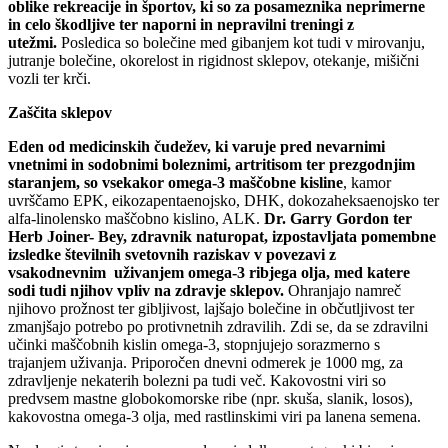
oblike rekreacije in športov, ki so za posameznika neprimerne
in celo škodljive ter naporni in nepravilni treningi z
utežmi.
Posledica so bolečine med gibanjem kot tudi v mirovanju,
jutranje bolečine, okorelost in rigidnost sklepov, otekanje, mišični
vozli ter krči.
Zaščita sklepov
Eden od medicinskih čudežev, ki varuje pred nevarnimi
vnetnimi in sodobnimi boleznimi, artritisom ter prezgodnjim
staranjem, so vsekakor omega-3 maščobne kisline
, kamor
uvrščamo EPK, eikozapentaenojsko, DHK, dokozaheksaenojsko ter
alfa-linolensko maščobno kislino, ALK.
Dr. Garry Gordon ter
Herb Joiner- Bey, zdravnik naturopat, izpostavljata pomembne
izsledke številnih svetovnih raziskav v povezavi z
vsakodnevnim uživanjem omega-3 ribjega olja, med katere
sodi tudi njihov vpliv na zdravje sklepov.
Ohranjajo namreč
njihovo prožnost ter gibljivost, lajšajo bolečine in občutljivost ter
zmanjšajo potrebo po protivnetnih zdravilih. Zdi se, da se zdravilni
učinki maščobnih kislin omega-3, stopnjujejo sorazmerno s
trajanjem uživanja. Priporočen dnevni odmerek je 1000 mg, za
zdravljenje nekaterih bolezni pa tudi več. Kakovostni viri so
predvsem mastne globokomorske ribe (npr. skuša, slanik, losos),
kakovostna omega-3 olja, med rastlinskimi viri pa lanena semena.