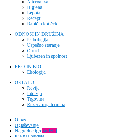
Alternativa
Higiena
Lepota
Recepti
Babičin kotiček
ODNOSI IN DRUŽINA
Psihologija
Uspešno staranje
Otroci
Ljubezen in spolnost
EKO IN BIO
Ekologija
OSTALO
Revija
Intervju
Trgovina
Rezervacija termina
O nas
Oglaševanje
Nagradne igre
Sodeluj
Kje nas najdete