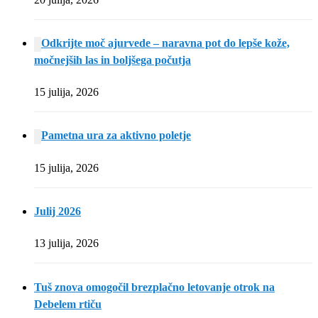
Odkrijte moč ajurvede – naravna pot do lepše kože,
močnejših las in boljšega počutja
15 julija, 2026
Pametna ura za aktivno poletje
15 julija, 2026
Julij 2026
13 julija, 2026
Tuš znova omogočil brezplačno letovanje otrok na
Debelem rtiču