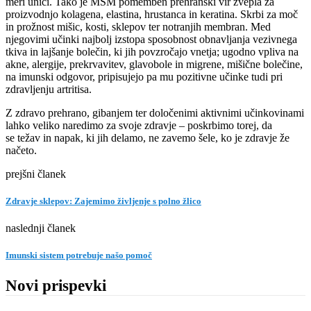
meri uniči. Tako je MSM pomemben prehranski vir žvepla za
proizvodnjo kolagena, elastina, hrustanca in keratina. Skrbi za moč
in prožnost mišic, kosti, sklepov ter notranjih membran. Med
njegovimi učinki najbolj izstopa sposobnost obnavljanja vezivnega
tkiva in lajšanje bolečin, ki jih povzročajo vnetja; ugodno vpliva na
akne, alergije, prekrvavitev, glavobole in migrene, mišične bolečine,
na imunski odgovor, pripisujejo pa mu pozitivne učinke tudi pri
zdravljenju artritisa.
Z zdravo prehrano, gibanjem ter določenimi aktivnimi učinkovinami
lahko veliko naredimo za svoje zdravje – poskrbimo torej, da
se težav in napak, ki jih delamo, ne zavemo šele, ko je zdravje že
načeto.
prejšni članek
Zdravje sklepov: Zajemimo življenje s polno žlico
naslednji članek
Imunski sistem potrebuje našo pomoč
Novi prispevki