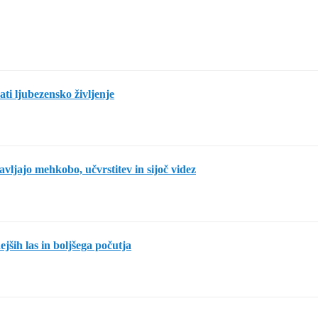
rati ljubezensko življenje
avljajo mehkobo, učvrstitev in sijoč videz
jših las in boljšega počutja