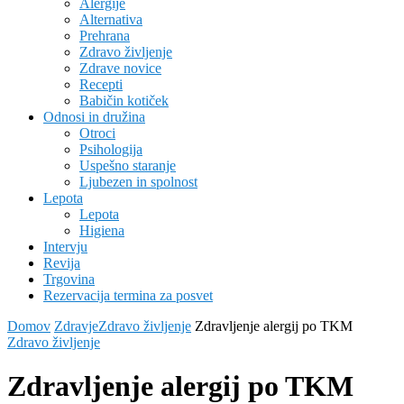
Alergije
Alternativa
Prehrana
Zdravo življenje
Zdrave novice
Recepti
Babičin kotiček
Odnosi in družina
Otroci
Psihologija
Uspešno staranje
Ljubezen in spolnost
Lepota
Lepota
Higiena
Intervju
Revija
Trgovina
Rezervacija termina za posvet
Domov
Zdravje
Zdravo življenje
Zdravljenje alergij po TKM
Zdravo življenje
Zdravljenje alergij po TKM