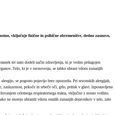
stno, vključuje fizične in psihične obremenitve, dedno zasnovo,
stanek ter nato dodeli način zdravljenja, ki je vedno prilagojen
ganov. Telo, ki je v ravnovesju, se lahko ubrani vdoru zunanjih
lergijo, se pogosto pojavijo brez opozorila. Pri sezonskih alergijah,
zasluzenost, pekoče in srbeče oči, grlo, pritisk v glavi. Izpostavljena
delovanjem celotnega respiratornega trakta, vključno z nosno votlino.
tako ne morejo ubraniti vdoru ostalih zunanjih dejavnikov v telo, zato