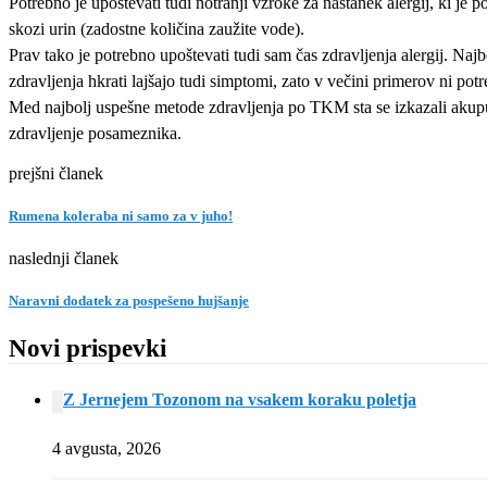
Potrebno je upoštevati tudi notranji vzroke za nastanek alergij, ki je p
skozi urin (zadostne količina zaužite vode).
Prav tako je potrebno upoštevati tudi sam čas zdravljenja alergij. Na
zdravljenja hkrati lajšajo tudi simptomi, zato v večini primerov ni pot
Med najbolj uspešne metode zdravljenja po TKM sta se izkazali akupunkt
zdravljenje posameznika.
prejšni članek
Rumena koleraba ni samo za v juho!
naslednji članek
Naravni dodatek za pospešeno hujšanje
Novi prispevki
Z Jernejem Tozonom na vsakem koraku poletja
4 avgusta, 2026