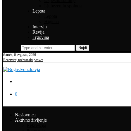
Uspešno staranje
Ljubezen in spolnost
Lepota
Lepota
Higiena
Intervju
Revija
Trgovina
Najdi
četrtek, 6 avgusta, 2026
Rezerviraj prehranski posvet
0
Naslovnica
Aktivno življenje
Rekreacija
Potepanja