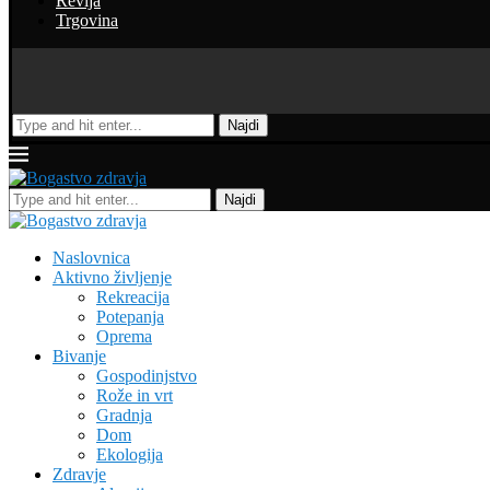
Revija
Trgovina
Najdi
Najdi
Naslovnica
Aktivno življenje
Rekreacija
Potepanja
Oprema
Bivanje
Gospodinjstvo
Rože in vrt
Gradnja
Dom
Ekologija
Zdravje