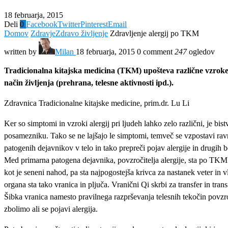
18 februarja, 2015
Deli
0
Facebook
Twitter
Pinterest
Email
Domov
Zdravje
Zdravo življenje
Zdravljenje alergij po TKM
written by
Milan
18 februarja, 2015
0 comment
247
ogledov
Tradicionalna kitajska medicina (TKM) upošteva različne vzroke z
način življenja (prehrana, telesne aktivnosti ipd.).
Zdravnica Tradicionalne kitajske medicine, prim.dr. Lu Li
Ker so simptomi in vzroki alergij pri ljudeh lahko zelo različni, je bi
posamezniku. Tako se ne lajšajo le simptomi, temveč se vzpostavi rav
patogenih dejavnikov v telo in tako prepreči pojav alergije in drugih b
Med primarna patogena dejavnika, povzročitelja alergije, sta po TKM pr
kot je seneni nahod, pa sta najpogostejša krivca za nastanek veter in 
organa sta tako vranica in pljuča. Vranični Qi skrbi za transfer in tr
Šibka vranica namesto pravilnega razprševanja telesnih tekočin povzroč
zbolimo ali se pojavi alergija.