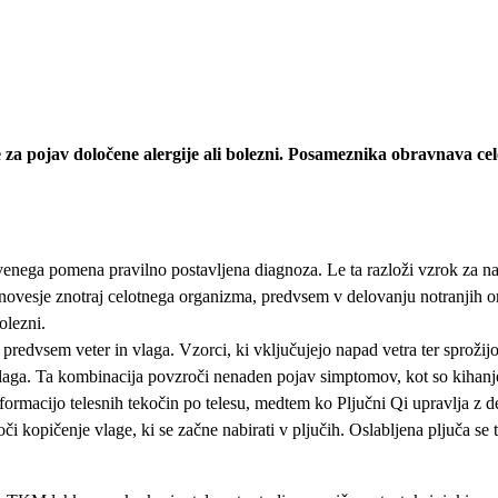
a pojav določene alergije ali bolezni. Posameznika obravnava celo
stvenega pomena pravilno postavljena diagnoza. Le ta razloži vzrok za na
novesje znotraj celotnega organizma, predvsem v delovanju notranjih or
olezni.
edvsem veter in vlaga. Vzorci, ki vključujejo napad vetra ter sprožijo a
vlaga. Ta kombinacija povzroči nenaden pojav simptomov, kot so kihanje, 
ansformacijo telesnih tekočin po telesu, medtem ko Pljučni Qi upravlja z 
i kopičenje vlage, ki se začne nabirati v pljučih. Oslabljena pljuča se 