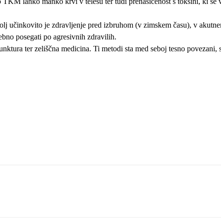
o TKM lahko manko krvi v telesu ter tudi prenasičenost s toksini, ki se v
jbolj učinkovito je zdravljenje pred izbruhom (v zimskem času), v akutn
rebno posegati po agresivnih zdravilih.
ura ter zeliščna medicina. Ti metodi sta med seboj tesno povezani, saj 