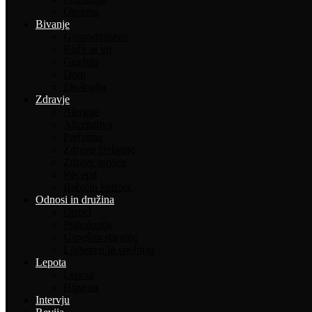
Oprema
Bivanje
Gospodinjstvo
Rože in vrt
Gradnja
Dom
Ekologija
Zdravje
Alergije
Alternativa
Prehrana
Zdravo življenje
Zdrave novice
Recepti
Babičin kotiček
Odnosi in družina
Otroci
Psihologija
Uspešno staranje
Ljubezen in spolnost
Lepota
Lepota
Higiena
Intervju