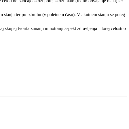
 celoti ne izločajo skozi pore, skozi blato (redno odvajanje blata) ter
em stanju ter po izbruhu (v poletnem času). V akutnem stanju se poleg
skupaj tvorita zunanji in notranji aspekt zdravljenja – torej celostno