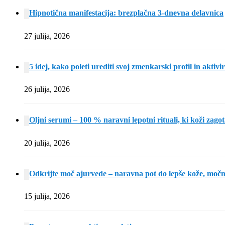
Hipnotična manifestacija: brezplačna 3-dnevna delavnica
27 julija, 2026
5 idej, kako poleti urediti svoj zmenkarski profil in aktivi
26 julija, 2026
Oljni serumi – 100 % naravni lepotni rituali, ki koži zagot
20 julija, 2026
Odkrijte moč ajurvede – naravna pot do lepše kože, močne
15 julija, 2026