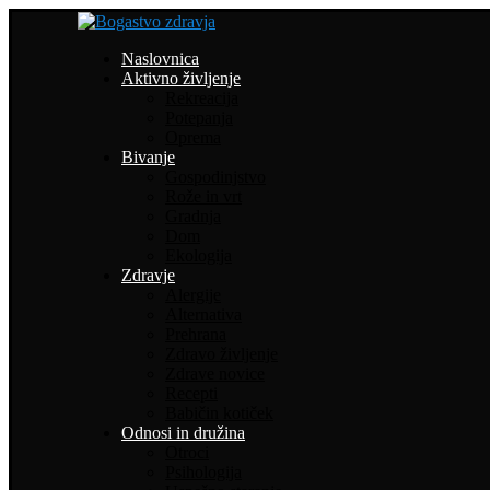
Naslovnica
Aktivno življenje
Rekreacija
Potepanja
Oprema
Bivanje
Gospodinjstvo
Rože in vrt
Gradnja
Dom
Ekologija
Zdravje
Alergije
Alternativa
Prehrana
Zdravo življenje
Zdrave novice
Recepti
Babičin kotiček
Odnosi in družina
Otroci
Psihologija