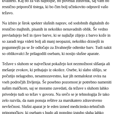
kvaliteto. Kaj bo za vas najboljše, bo povedal zdravnik, saj vam bo
resnično priporočil tistega, ki bo čim bolj učinkovito odpravil vašo
težavo.
Na izbiro je širok spekter slušnih naprav, od sodobnih digitalnih do
resnično majhnih, pisanih in nekoliko nenavadnih oblik. Še vedno
prevladujejo bež in rjave barve, ki se najlažje zlijejo z barvo kože in
so zaradi tega videti bolj ali manj neopazni, nekoliko drznejši in
pogumnejši pa se že odločajo za živahnejše odtenke barv. Tudi nakit
so oblikovalci že prilagodili osebam, ki nosijo slušne aparate.
Težave s sluhom se največkrat pokažejo kot nezmožnost slišanja ali
mešanje zvokov, ki prihajajo iz okolice. Osebe, ki slabo slišijo, se
počutijo nelagodno, nesamozavestno, kar jih nemalokrat ovira na
vseh področjih življenja. Še posebno pozornost je potrebno nameniti
našim malčkom, saj se moramo zavedati, da težave s sluhom lahko
privedejo tudi so težav v govoru. Na srečo se je tehnologija že tako
zelo razvila, da nam ponuja rešitve za marsikatero zdravstveno
nevšečnost. Slušni aparat je le eden izmed medicinsko-tehničnih
pripomočkov, ki osebam s hudo ali popolno izgubo sluha lahko