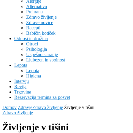
Alergije
Alternativa
Prehrana
Zdravo življenje
Zdrave novice
Recepti
Babičin kotiček
Odnosi in družina
Otroci
Psihologija
Uspešno staranje
Ljubezen in spolnost
Lepota
Lepota
Higiena
Intervju
Revija
Trgovina
Rezervacija termina za posvet
Domov
Zdravje
Zdravo življenje
Življenje v tišini
Zdravo življenje
Življenje v tišini