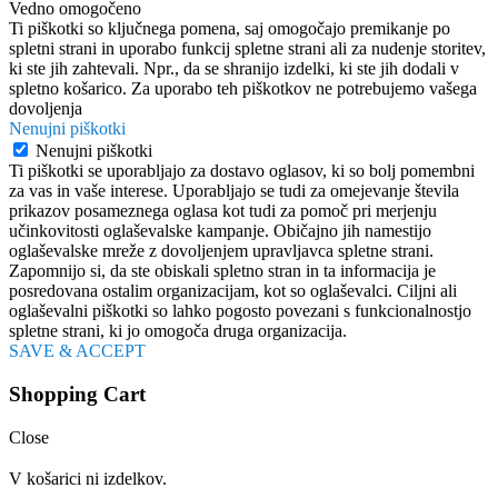
Vedno omogočeno
Ti piškotki so ključnega pomena, saj omogočajo premikanje po
spletni strani in uporabo funkcij spletne strani ali za nudenje storitev,
ki ste jih zahtevali. Npr., da se shranijo izdelki, ki ste jih dodali v
spletno košarico. Za uporabo teh piškotkov ne potrebujemo vašega
dovoljenja
Nenujni piškotki
Nenujni piškotki
Ti piškotki se uporabljajo za dostavo oglasov, ki so bolj pomembni
za vas in vaše interese. Uporabljajo se tudi za omejevanje števila
prikazov posameznega oglasa kot tudi za pomoč pri merjenju
učinkovitosti oglaševalske kampanje. Običajno jih namestijo
oglaševalske mreže z dovoljenjem upravljavca spletne strani.
Zapomnijo si, da ste obiskali spletno stran in ta informacija je
posredovana ostalim organizacijam, kot so oglaševalci. Ciljni ali
oglaševalni piškotki so lahko pogosto povezani s funkcionalnostjo
spletne strani, ki jo omogoča druga organizacija.
SAVE & ACCEPT
Shopping Cart
Close
V košarici ni izdelkov.