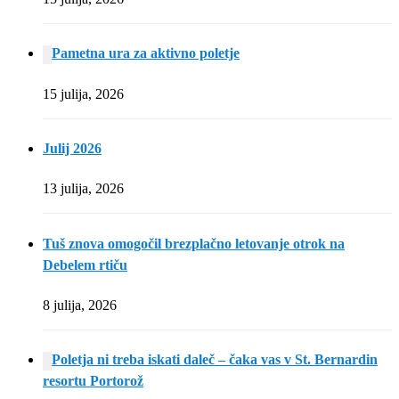
Pametna ura za aktivno poletje
15 julija, 2026
Julij 2026
13 julija, 2026
Tuš znova omogočil brezplačno letovanje otrok na
Debelem rtiču
8 julija, 2026
Poletja ni treba iskati daleč – čaka vas v St. Bernardin
resortu Portorož