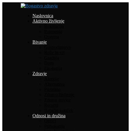
Naslovnica
Aktivno življenje
Rekreacija
Potepanja
Oprema
Bivanje
Gospodinjstvo
Rože in vrt
Gradnja
Dom
Ekologija
Zdravje
Alergije
Alternativa
Prehrana
Zdravo življenje
Zdrave novice
Recepti
Babičin kotiček
Odnosi in družina
Otroci
Psihologija