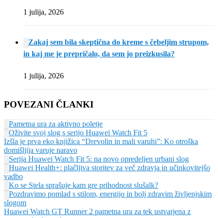
1 julija, 2026
Zakaj sem bila skeptična do kreme s čebeljim strupom,
in kaj me je prepričalo, da sem jo preizkusila?
1 julija, 2026
POVEZANI ČLANKI
Pametna ura za aktivno poletje
Oživite svoj slog s serijo Huawei Watch Fit 5
Izšla je prva eko knjižica “Drevolin in mali varuhi”: Ko otroška
domišljija varuje naravo
Serija Huawei Watch Fit 5: na novo opredeljen urbani slog
Huawei Health+: plačljiva storitev za več zdravja in učinkovitejšo
vadbo
Ko se Stela sprašuje kam gre prihodnost slušalk?
Pozdravimo pomlad s stilom, energijo in bolj zdravim življenjskim
slogom
Huawei Watch GT Runner 2 pametna ura za tek ustvarjena z