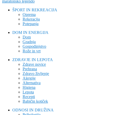
maratonsko legendo
ŠPORT IN REKREACIJA
Oprema
Rekeracija
Potepanja
DOM IN ENERGIJA
Dom
Gradnja
Gospodinjstvo
Rože in vrt
ZDRAVJE IN LEPOTA
Zdrave novice
Prehrana
Zdravo življenje
Alergije
Alternativa
Higiena
Lepota
Recepti
Babičin kotiček
ODNOSI IN DRUŽINA
Psihologija