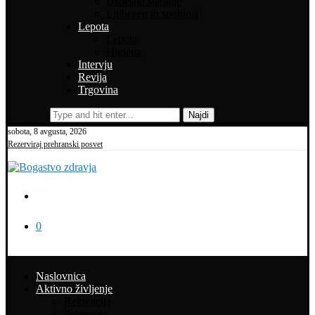
Uspešno staranje
Ljubezen in spolnost
Lepota
Lepota
Higiena
Intervju
Revija
Trgovina
Najdi
sobota, 8 avgusta, 2026
Rezerviraj prehranski posvet
0
Naslovnica
Aktivno življenje
Rekreacija
Potepanja