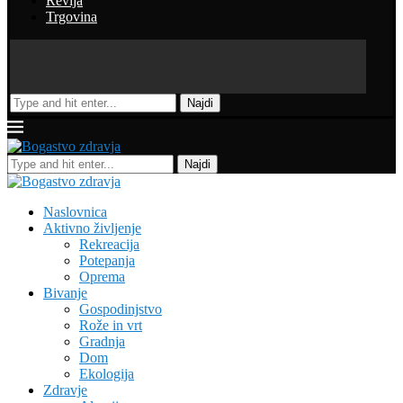
Revija
Trgovina
Najdi
Najdi
Naslovnica
Aktivno življenje
Rekreacija
Potepanja
Oprema
Bivanje
Gospodinjstvo
Rože in vrt
Gradnja
Dom
Ekologija
Zdravje