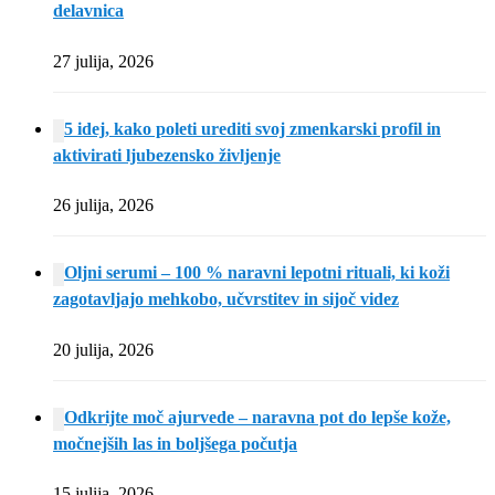
delavnica
27 julija, 2026
5 idej, kako poleti urediti svoj zmenkarski profil in
aktivirati ljubezensko življenje
26 julija, 2026
Oljni serumi – 100 % naravni lepotni rituali, ki koži
zagotavljajo mehkobo, učvrstitev in sijoč videz
20 julija, 2026
Odkrijte moč ajurvede – naravna pot do lepše kože,
močnejših las in boljšega počutja
15 julija, 2026