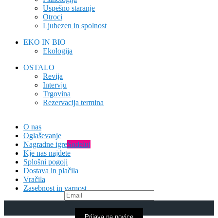
Uspešno staranje
Otroci
Ljubezen in spolnost
EKO IN BIO
Ekologija
OSTALO
Revija
Intervju
Trgovina
Rezervacija termina
O nas
Oglaševanje
Nagradne igre
Sodeluj
Kje nas najdete
Splošni pogoji
Dostava in plačila
Vračila
Zasebnost in varnost
Prijava na novice