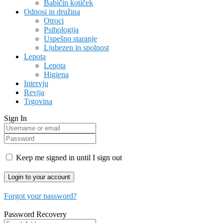
Babičin kotiček
Odnosi in družina
Otroci
Psihologija
Uspešno staranje
Ljubezen in spolnost
Lepota
Lepota
Higiena
Intervju
Revija
Trgovina
Sign In
Keep me signed in until I sign out
Forgot your password?
Password Recovery