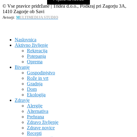
© Vse pravice pridržane | Tridea d.o.o., Podkraj pri Zagorju 3A,
1410 Zagorje ob Savi
Avtorji:
M
ULTIMEDIJA STUDIO
Naslovnica
Aktivno življenje
Rekreacija
Potepanja
Oprema
Bivanje
Gospodinjstvo
Rože in vrt
Gradnja
Dom
Ekologija
Zdravje
Alergije
Alternativa
Prehrana
Zdravo življenje
Zdrave novice
Recepti