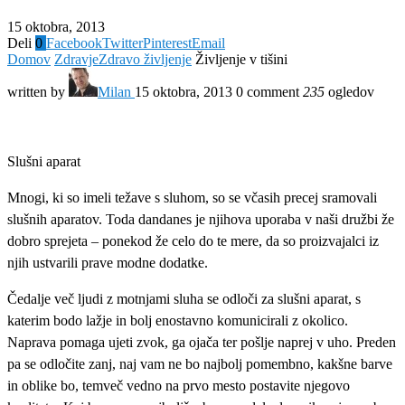
15 oktobra, 2013
Deli
0
Facebook
Twitter
Pinterest
Email
Domov
Zdravje
Zdravo življenje
Življenje v tišini
written by
Milan
15 oktobra, 2013
0 comment
235
ogledov
Slušni aparat
Mnogi, ki so imeli težave s sluhom, so se včasih precej sramovali
slušnih aparatov. Toda dandanes je njihova uporaba v naši družbi že
dobro sprejeta – ponekod že celo do te mere, da so proizvajalci iz
njih ustvarili prave modne dodatke.
Čedalje več ljudi z motnjami sluha se odloči za slušni aparat, s
katerim bodo lažje in bolj enostavno komunicirali z okolico.
Naprava pomaga ujeti zvok, ga ojača ter pošlje naprej v uho. Preden
pa se odločite zanj, naj vam ne bo najbolj pomembno, kakšne barve
in oblike bo, temveč vedno na prvo mesto postavite njegovo