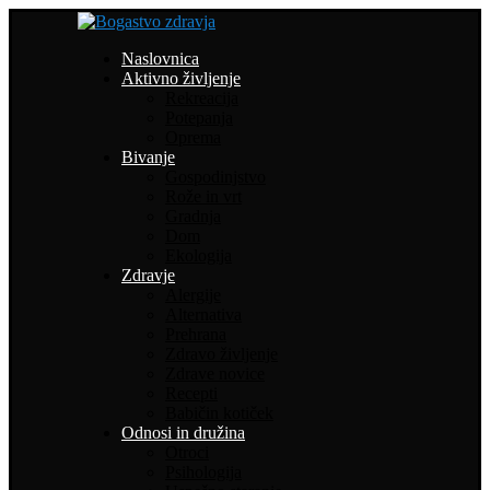
Naslovnica
Aktivno življenje
Rekreacija
Potepanja
Oprema
Bivanje
Gospodinjstvo
Rože in vrt
Gradnja
Dom
Ekologija
Zdravje
Alergije
Alternativa
Prehrana
Zdravo življenje
Zdrave novice
Recepti
Babičin kotiček
Odnosi in družina
Otroci
Psihologija