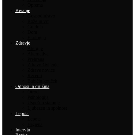
Oprema
Bivanje
Gospodinjstvo
Rože in vrt
Gradnja
Dom
Ekologija
Zdravje
Alergije
Alternativa
Prehrana
Zdravo življenje
Zdrave novice
Recepti
Babičin kotiček
Odnosi in družina
Otroci
Psihologija
Uspešno staranje
Ljubezen in spolnost
Lepota
Lepota
Higiena
Intervju