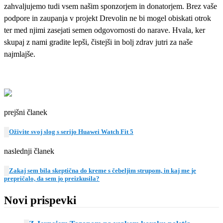
zahvaljujemo tudi vsem našim sponzorjem in donatorjem. Brez vaše
podpore in zaupanja v projekt Drevolin ne bi mogel obiskati otrok
ter med njimi zasejati semen odgovornosti do narave. Hvala, ker
skupaj z nami gradite lepši, čistejši in bolj zdrav jutri za naše
najmlajše.
prejšni članek
Oživite svoj slog s serijo Huawei Watch Fit 5
naslednji članek
Zakaj sem bila skeptična do kreme s čebeljim strupom, in kaj me je
prepričalo, da sem jo preizkusila?
Novi prispevki