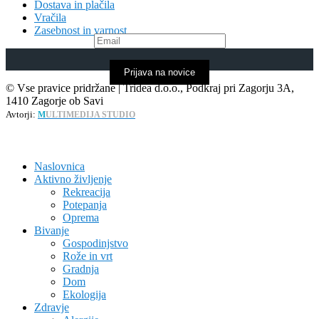
Dostava in plačila
Vračila
Zasebnost in varnost
Prijava na novice
© Vse pravice pridržane | Tridea d.o.o., Podkraj pri Zagorju 3A,
1410 Zagorje ob Savi
Avtorji:
M
ULTIMEDIJA STUDIO
Naslovnica
Aktivno življenje
Rekreacija
Potepanja
Oprema
Bivanje
Gospodinjstvo
Rože in vrt
Gradnja
Dom
Ekologija
Zdravje