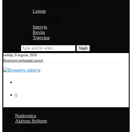
Uspešno staranje
Ljubezen in spolnost
Lepota
Lepota
Higiena
Intervju
Revija
Trgovina
Najdi
nedelja, 9 avgusta, 2026
Rezerviraj prehranski posvet
0
Naslovnica
Aktivno življenje
Rekreacija
Potepanja