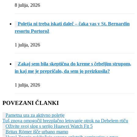
8 julija, 2026
Poletja ni treba iskati daleč – čaka vas v St. Bernardin
resortu Portorož
1 julija, 2026
Zakaj sem bila skeptična do kreme s čebeljim strupom,
in kaj me je prepričalo, da sem jo preizkusila?
1 julija, 2026
POVEZANI ČLANKI
Pametna ura za aktivno poletje
Tuš znova omogočil brezplačno letovanje otrok na Debelem rtiču
Oživite svoj slog s serijo Huawei Watch Fit 5
Britax Römer išče urbano mamo