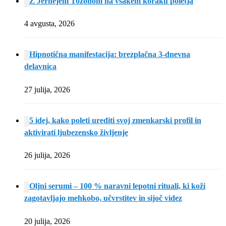
Z Jernejem Tozonom na vsakem koraku poletja
4 avgusta, 2026
Hipnotična manifestacija: brezplačna 3-dnevna
delavnica
27 julija, 2026
5 idej, kako poleti urediti svoj zmenkarski profil in
aktivirati ljubezensko življenje
26 julija, 2026
Oljni serumi – 100 % naravni lepotni rituali, ki koži
zagotavljajo mehkobo, učvrstitev in sijoč videz
20 julija, 2026