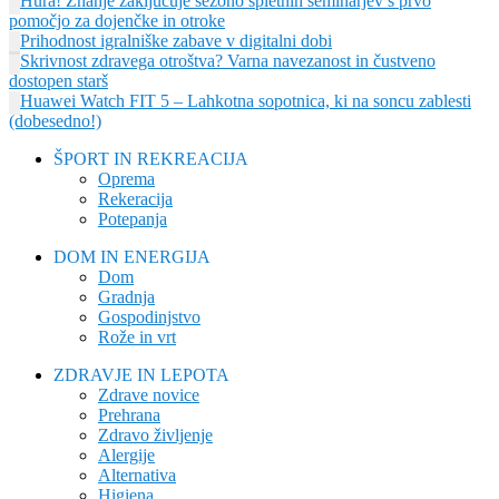
Hura! Znanje zaključuje sezono spletnih seminarjev s prvo
pomočjo za dojenčke in otroke
Prihodnost igralniške zabave v digitalni dobi
Skrivnost zdravega otroštva? Varna navezanost in čustveno
dostopen starš
Huawei Watch FIT 5 – Lahkotna sopotnica, ki na soncu zablesti
(dobesedno!)
ŠPORT IN REKREACIJA
Oprema
Rekeracija
Potepanja
DOM IN ENERGIJA
Dom
Gradnja
Gospodinjstvo
Rože in vrt
ZDRAVJE IN LEPOTA
Zdrave novice
Prehrana
Zdravo življenje
Alergije
Alternativa
Higiena