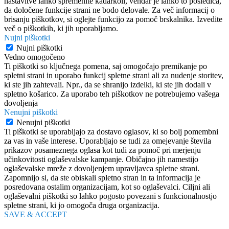
nastavitve lahko spremenite kadarkoli, vendar je lahko to posledica,
da določene funkcije strani ne bodo delovale. Za več informacij o
brisanju piškotkov, si oglejte funkcijo za pomoč brskalnika. Izvedite
več o piškotkih, ki jih uporabljamo.
Nujni piškotki
Nujni piškotki
Vedno omogočeno
Ti piškotki so ključnega pomena, saj omogočajo premikanje po
spletni strani in uporabo funkcij spletne strani ali za nudenje storitev,
ki ste jih zahtevali. Npr., da se shranijo izdelki, ki ste jih dodali v
spletno košarico. Za uporabo teh piškotkov ne potrebujemo vašega
dovoljenja
Nenujni piškotki
Nenujni piškotki
Ti piškotki se uporabljajo za dostavo oglasov, ki so bolj pomembni
za vas in vaše interese. Uporabljajo se tudi za omejevanje števila
prikazov posameznega oglasa kot tudi za pomoč pri merjenju
učinkovitosti oglaševalske kampanje. Običajno jih namestijo
oglaševalske mreže z dovoljenjem upravljavca spletne strani.
Zapomnijo si, da ste obiskali spletno stran in ta informacija je
posredovana ostalim organizacijam, kot so oglaševalci. Ciljni ali
oglaševalni piškotki so lahko pogosto povezani s funkcionalnostjo
spletne strani, ki jo omogoča druga organizacija.
SAVE & ACCEPT