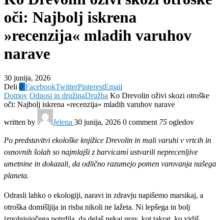
oči: Najbolj iskrena
»recenzija« mladih varuhov
narave
30 junija, 2026
Deli
0
Facebook
Twitter
Pinterest
Email
Domov
Odnosi in družina
Družba
Ko Drevolin oživi skozi otroške
oči: Najbolj iskrena »recenzija« mladih varuhov narave
written by
Jelena
30 junija, 2026
0 comment
75
ogledov
Po predstavitvi ekološke knjižice Drevolin in mali varuhi v vrtcih in
osnovnih šolah so najmlajši z barvicami ustvarili neprecenljive
umetnine in dokazali, da odlično razumejo pomen varovanja našega
planeta.
Odrasli lahko o ekologiji, naravi in zdravju napišemo marsikaj, a
otroška domišljija in risba nikoli ne lažeta. Ni lepšega in bolj
izpolnjujočega potrdila, da delaš nekaj prav, kot takrat, ko vidiš,