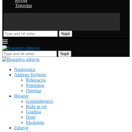
Revija
Trgovina
Najdi
Najdi
Naslovnica
Aktivno življenje
Rekreacija
Potepanja
Oprema
Bivanje
Gospodinjstvo
Rože in vrt
Gradnja
Dom
Ekologija
Zdravje