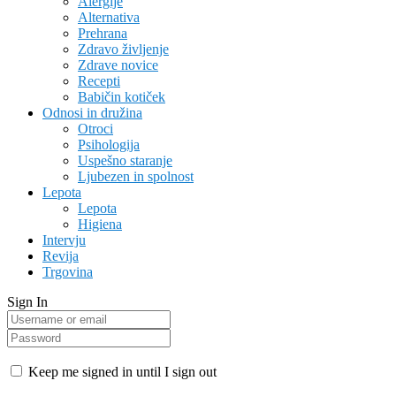
Alergije
Alternativa
Prehrana
Zdravo življenje
Zdrave novice
Recepti
Babičin kotiček
Odnosi in družina
Otroci
Psihologija
Uspešno staranje
Ljubezen in spolnost
Lepota
Lepota
Higiena
Intervju
Revija
Trgovina
Sign In
Keep me signed in until I sign out