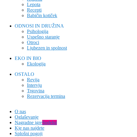
Lepota
Recepti
Babičin kotiček
ODNOSI IN DRUŽINA
Psihologija
Uspešno staranje
Otroci
Ljubezen in spolnost
EKO IN BIO
Ekologija
OSTALO
Revija
Intervju
Trgovina
Rezervacija termina
O nas
Oglaševanje
Nagradne igre
Sodeluj
Kje nas najdete
Splošni pogoji