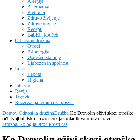
Alergije
Alternativa
Prehrana
Zdravo življenje
Zdrave novice
Recepti
Babičin kotiček
Odnosi in družina
Otroci
Psihologija
Uspešno staranje
Ljubezen in spolnost
Lepota
Lepota
Higiena
Intervju
Revija
Trgovina
Rezervacija termina za posvet
Domov
Odnosi in družina
Družba
Ko Drevolin oživi skozi otroške
oči: Najbolj iskrena »recenzija« mladih varuhov narave
Družba
Ekologija
Otroci
Prosti čas
Ko Drevolin oživi skozi otroške