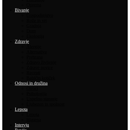
Oprema
Bivanje
Gospodinjstvo
Rože in vrt
Gradnja
Dom
Ekologija
Zdravje
Alergije
Alternativa
Prehrana
Zdravo življenje
Zdrave novice
Recepti
Babičin kotiček
Odnosi in družina
Otroci
Psihologija
Uspešno staranje
Ljubezen in spolnost
Lepota
Lepota
Higiena
Intervju