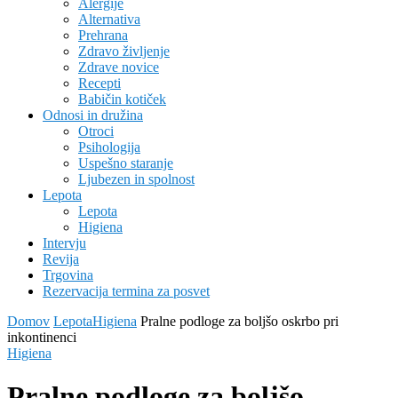
Alergije
Alternativa
Prehrana
Zdravo življenje
Zdrave novice
Recepti
Babičin kotiček
Odnosi in družina
Otroci
Psihologija
Uspešno staranje
Ljubezen in spolnost
Lepota
Lepota
Higiena
Intervju
Revija
Trgovina
Rezervacija termina za posvet
Domov
Lepota
Higiena
Pralne podloge za boljšo oskrbo pri
inkontinenci
Higiena
Pralne podloge za boljšo