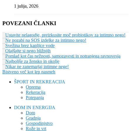
1 julija, 2026
POVEZANI ČLANKI
Ustavite nelagodje, preizkusite moč probiotikov za intimno nego!
Ne pozabi na SOS izdelke za intimno nego!
Svežina brez kapljice vode
Olajšajte si nego bližnjih
Pomlad kot čas nežnosti, samozavesti in notranjega ravnovesja
Najboljše za žensko in okolje
Nikar ne zanemarjaj intimne nege!
Bistveno več kot lep nasmeh
ŠPORT IN REKREACIJA
Oprema
Rekeracija
Potepanja
DOM IN ENERGIJA
Dom
Gradnja
Gospodinjstvo
Rože in vrt