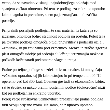
vemo, da se navadno v iskanju najudobnejšega položaja med
spanjem večkrat obrnemo. Pri tem se podloga za enkratno uporabo
lahko naguba in premakne, s tem pa je zmanjšana tudi zaščita
postelje.
Pri pralnih posteljnih podlogah že sam material, iz katerega so
izdelane, omogoča boljšo stabilnost podloge na postelji. Poleg tega
pa tovrstne podloge omogočajo tudi pričvrstitev s podaljški oz. t. i.
»zavihki«, ki jih zavihamo pod vzmetnico. Mehka in zračna zgornja
plast omogoča udobje pri sedenju ali ležanju ter zmanjša možnost
poškodb kože zaradi prekomerne vlage in trenja.
Pralne posteljne podloge so izdelane iz materialov, ki omogočajo
večkratno uporabo, saj jih lahko strojno in pri temperaturi 95 °C
operemo več kot 300-krat. Obenem gre tudi za ekonomično izbiro,
saj je strošek za nakup pralnih posteljnih podlog (dolgoročno) nižji
kot pri podlogah za enkratno uporabo.
Poleg večje stroškovne učinkovitosti predstavljajo pralne podloge
tudi okolju prijazno izbiro. Ne samo, da z njihovo uporabo