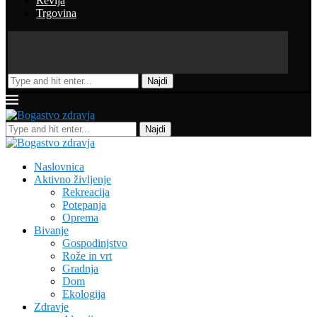
Revija
Trgovina
Najdi
Najdi
Naslovnica
Aktivno življenje
Rekreacija
Potepanja
Oprema
Bivanje
Gospodinjstvo
Rože in vrt
Gradnja
Dom
Ekologija
Zdravje