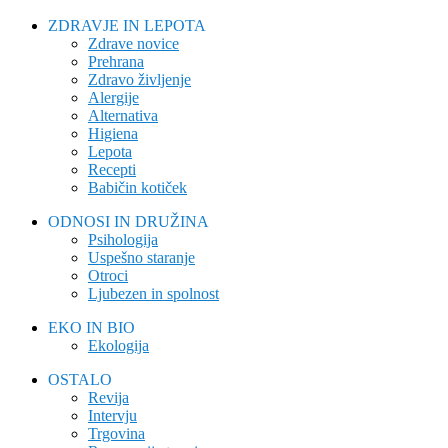
ZDRAVJE IN LEPOTA
Zdrave novice
Prehrana
Zdravo življenje
Alergije
Alternativa
Higiena
Lepota
Recepti
Babičin kotiček
ODNOSI IN DRUŽINA
Psihologija
Uspešno staranje
Otroci
Ljubezen in spolnost
EKO IN BIO
Ekologija
OSTALO
Revija
Intervju
Trgovina