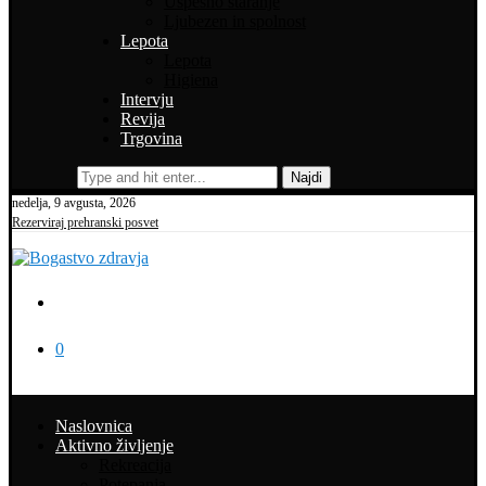
Uspešno staranje
Ljubezen in spolnost
Lepota
Lepota
Higiena
Intervju
Revija
Trgovina
Najdi
nedelja, 9 avgusta, 2026
Rezerviraj prehranski posvet
0
Naslovnica
Aktivno življenje
Rekreacija
Potepanja