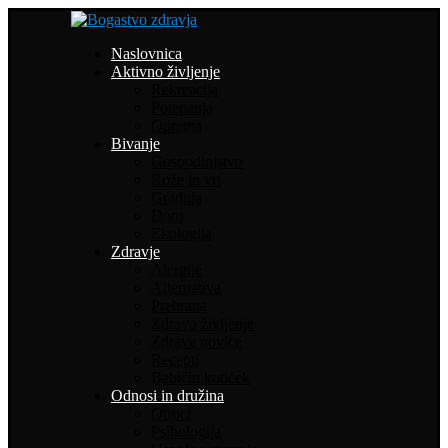
Naslovnica
Aktivno življenje
Rekreacija
Potepanja
Oprema
Bivanje
Gospodinjstvo
Rože in vrt
Gradnja
Dom
Ekologija
Zdravje
Alergije
Alternativa
Prehrana
Zdravo življenje
Zdrave novice
Recepti
Babičin kotiček
Odnosi in družina
Otroci
Psihologija