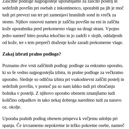
Zaščitne podloge najpogosteje uporabljamo za zaščito postelj in
sedežnih površin pri osebah z inkontinenco, uporabiti pa jih je moč
tudi pri prevezi ran ter pri zamenjavi hranilnih sond in vrečk za
stomo. Njihov osnovni namen je zaščita površin na eni in zaščita
kože uporabnika pred prekomerno vlago na drugi strani. Vpojno
jedro namreč hitro posrka tekočino in jo zadrži v slojih, oddaljenih
od kože, ter s tem prepreči draženje kože zaradi prekomerne vlage.
Zakaj izbrati pralno podlogo?
Poznamo dve vrsti zaščitnih podlog: podloge za enkratno uporabo,
ki so še vedno najpogostejša izbira, in pralne podloge za večkratno
uporabo. Slednje so odlična izbira pri vsakodnevni zaščiti postelj in
sedežnih površin, v pomoč pa so nam lahko tudi pri obračanju
bolnika v postelji. Z njihovo uporabo obenem zmanjšamo tudi
količino odpadkov in tako nekaj dobrega naredimo tudi za naravo
oz. okolje.
Uporaba pralnih podlog obenem prispeva k večjemu udobju pri
spanju. Če izvzamemo nepokretne in težko pokretne osebe, namreč