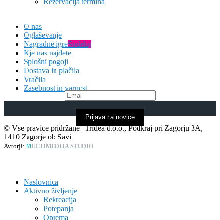
Rezervacija termina
O nas
Oglaševanje
Nagradne igre
Sodeluj
Kje nas najdete
Splošni pogoji
Dostava in plačila
Vračila
Zasebnost in varnost
Prijava na novice
© Vse pravice pridržane | Tridea d.o.o., Podkraj pri Zagorju 3A,
1410 Zagorje ob Savi
Avtorji:
M
ULTIMEDIJA STUDIO
Naslovnica
Aktivno življenje
Rekreacija
Potepanja
Oprema