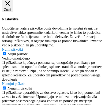
Zapri
Nastavitve
Odločite se, katere piškotke boste dovolili na tej spletni strani. Te
nastavitve lahko spremenite kadarkoli, vendar je lahko to posledica,
da določene funkcije strani ne bodo delovale. Za več informacij o
brisanju piškotkov, si oglejte funkcijo za pomoč brskalnika. Izvedite
več o piškotkih, ki jih uporabljamo.
Nujni piškotki
Nujni piškotki
Vedno omogočeno
Ti piškotki so ključnega pomena, saj omogočajo premikanje po
spletni strani in uporabo funkcij spletne strani ali za nudenje storitev,
ki ste jih zahtevali. Npr., da se shranijo izdelki, ki ste jih dodali v
spletno košarico. Za uporabo teh piškotkov ne potrebujemo vašega
dovoljenja
Nenujni piškotki
Nenujni piškotki
Ti piškotki se uporabljajo za dostavo oglasov, ki so bolj pomembni
za vas in vaše interese. Uporabljajo se tudi za omejevanje števila
prikazov posameznega oglasa kot tudi za pomoč pri merjenju