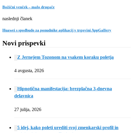
Božični venček – malo drugače
naslednji članek
Huawei s spodbudo za ponudnike aplikacij v trgovini AppGallery
Novi prispevki
Z Jernejem Tozonom na vsakem koraku poletja
4 avgusta, 2026
Hipnotična manifestacija: brezplačna 3-dnevna
delavnica
27 julija, 2026
5 idej, kako poleti urediti svoj zmenkarski profil in