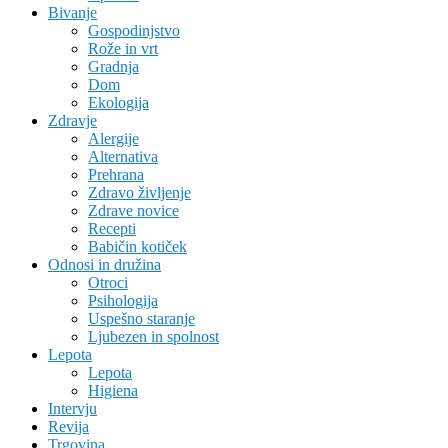
Bivanje
Gospodinjstvo
Rože in vrt
Gradnja
Dom
Ekologija
Zdravje
Alergije
Alternativa
Prehrana
Zdravo življenje
Zdrave novice
Recepti
Babičin kotiček
Odnosi in družina
Otroci
Psihologija
Uspešno staranje
Ljubezen in spolnost
Lepota
Lepota
Higiena
Intervju
Revija
Trgovina