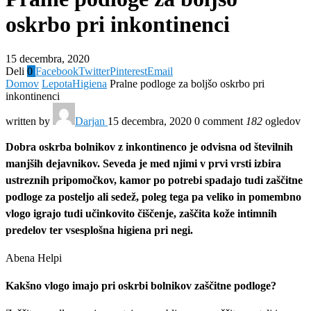
oskrbo pri inkontinenci
15 decembra, 2020
Deli
0
Facebook
Twitter
Pinterest
Email
Domov
Lepota
Higiena
Pralne podloge za boljšo oskrbo pri
inkontinenci
written by
Darjan
15 decembra, 2020
0 comment
182
ogledov
Dobra oskrba bolnikov z inkontinenco je odvisna od številnih
manjših dejavnikov. Seveda je med njimi v prvi vrsti izbira
ustreznih pripomočkov, kamor po potrebi spadajo tudi zaščitne
podloge za posteljo ali sedež, poleg tega pa veliko in pomembno
vlogo igrajo tudi učinkovito čiščenje, zaščita kože intimnih
predelov ter vsesplošna higiena pri negi.
Abena Helpi
Kakšno vlogo imajo pri oskrbi bolnikov zaščitne podloge?