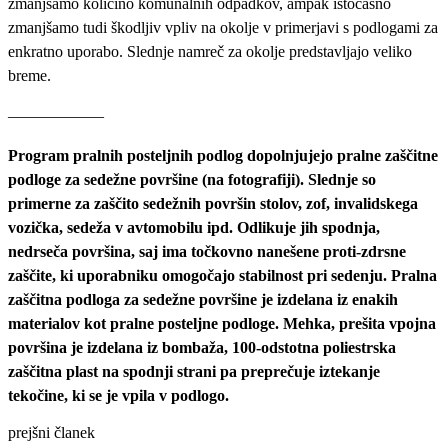
zmanjšamo količino komunalnih odpadkov, ampak istočasno
zmanjšamo tudi škodljiv vpliv na okolje v primerjavi s podlogami za
enkratno uporabo. Slednje namreč za okolje predstavljajo veliko
breme.
——————
Program pralnih posteljnih podlog dopolnjujejo pralne zaščitne
podloge za sedežne površine (na fotografiji). Slednje so
primerne za zaščito sedežnih površin stolov, zof, invalidskega
vozička, sedeža v avtomobilu ipd. Odlikuje jih spodnja,
nedrseča površina, saj ima točkovno nanešene proti-zdrsne
zaščite, ki uporabniku omogočajo stabilnost pri sedenju. Pralna
zaščitna podloga za sedežne površine je izdelana iz enakih
materialov kot pralne posteljne podloge. Mehka, prešita vpojna
površina je izdelana iz bombaža, 100-odstotna poliestrska
zaščitna plast na spodnji strani pa preprečuje iztekanje
tekočine, ki se je vpila v podlogo.
prejšni članek