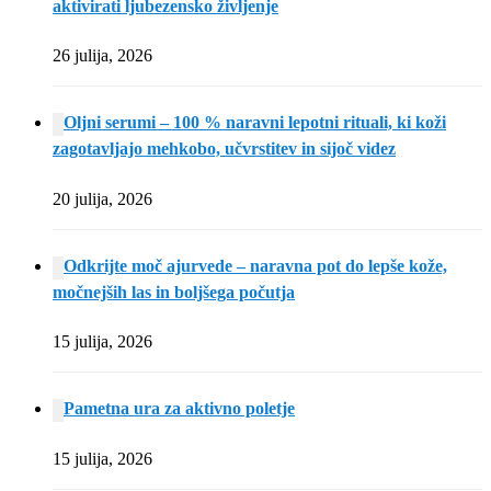
aktivirati ljubezensko življenje
26 julija, 2026
Oljni serumi – 100 % naravni lepotni rituali, ki koži
zagotavljajo mehkobo, učvrstitev in sijoč videz
20 julija, 2026
Odkrijte moč ajurvede – naravna pot do lepše kože,
močnejših las in boljšega počutja
15 julija, 2026
Pametna ura za aktivno poletje
15 julija, 2026