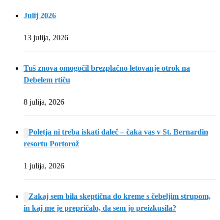
Julij 2026
13 julija, 2026
Tuš znova omogočil brezplačno letovanje otrok na
Debelem rtiču
8 julija, 2026
Poletja ni treba iskati daleč – čaka vas v St. Bernardin
resortu Portorož
1 julija, 2026
Zakaj sem bila skeptična do kreme s čebeljim strupom,
in kaj me je prepričalo, da sem jo preizkusila?