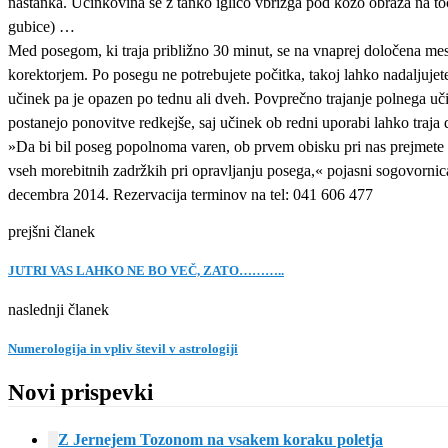
nastanka. Učinkovina se z tanko iglico vbrizga pod kožo obraza na to
gubice) …
Med posegom, ki traja približno 30 minut, se na vnaprej določena mest
korektorjem. Po posegu ne potrebujete počitka, takoj lahko nadaljujet
učinek pa je opazen po tednu ali dveh. Povprečno trajanje polnega uči
postanejo ponovitve redkejše, saj učinek ob redni uporabi lahko traja d
»Da bi bil poseg popolnoma varen, ob prvem obisku pri nas prejmete v
vseh morebitnih zadržkih pri opravljanju posega,« pojasni sogovornica i
decembra 2014. Rezervacija terminov na tel: 041 606 477
prejšni članek
JUTRI VAS LAHKO NE BO VEČ, ZATO………..
naslednji članek
Numerologija in vpliv števil v astrologiji
Novi prispevki
Z Jernejem Tozonom na vsakem koraku poletja