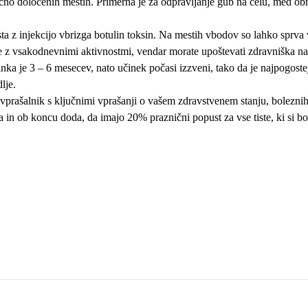
čno določenih mestih. Primerna je za odpravljanje gub na čelu, med obr
a z injekcijo vbrizga botulin toksin. Na mestih vbodov so lahko sprva 
e z vsakodnevnimi aktivnostmi, vendar morate upoštevati zdravniška navo
nka je 3 – 6 mesecev, nato učinek počasi izzveni, tako da je najpogost
lje.
prašalnik s ključnimi vprašanji o vašem zdravstvenem stanju, boleznih, 
n ob koncu doda, da imajo 20% praznični popust za vse tiste, ki si bodo 