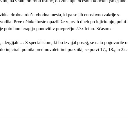
vmi, na vratu, ob robu ustnic, ob zunanjih očesnih kotičkih (smejalne
vidna drobna rdeča vbodna mesta, ki pa se jih enostavno zakrije s
dila. Prve učinke boste opazili že v prvih dneh po injiciranju, polni
eje potrebno terapijo ponoviti v povprečju 2-3x letno. Sčasoma
alergijah … S specialistom, ki bo izvajal poseg, se nato pogovorite o
injicirali polnila pred novoletnimi prazniki, se pravi 17., 18., in 22.