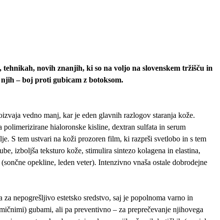
, tehnikah, novih znanjih, ki so na voljo na slovenskem tržišču in
 njih – boj proti gubicam z botoksom.
roizvaja vedno manj, kar je eden glavnih razlogov staranja kože.
polimerizirane hialoronske kisline, dextran sulfata in serum
e. S tem ustvari na koži prozoren film, ki razprši svetlobo in s tem
, izboljša teksturo kože, stimulira sintezo kolagena in elastina,
(sončne opekline, leden veter). Intenzivno vnaša ostale dobrodejne
 za nepogrešljivo estetsko sredstvo, saj je popolnoma varno in
imičnimi) gubami, ali pa preventivno – za preprečevanje njihovega