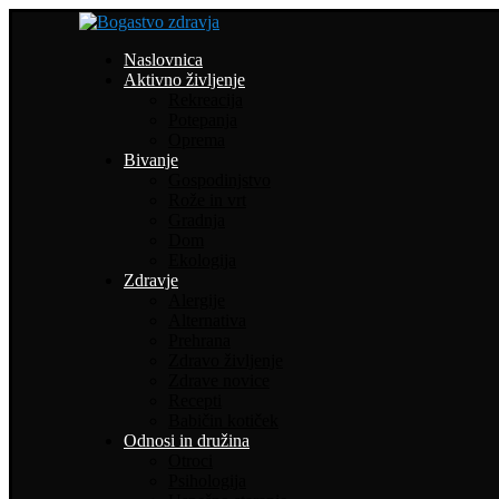
Naslovnica
Aktivno življenje
Rekreacija
Potepanja
Oprema
Bivanje
Gospodinjstvo
Rože in vrt
Gradnja
Dom
Ekologija
Zdravje
Alergije
Alternativa
Prehrana
Zdravo življenje
Zdrave novice
Recepti
Babičin kotiček
Odnosi in družina
Otroci
Psihologija