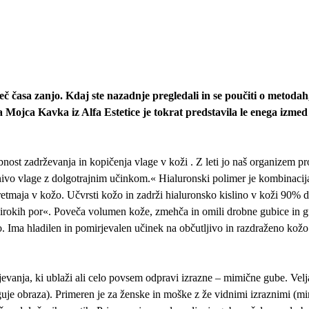
 več časa zanjo. Kdaj ste nazadnje pregledali in se poučiti o metodah
Mojca Kavka iz Alfa Estetice je tokrat predstavila le enega izmed
obnost zadrževanja in kopičenja vlage v koži . Z leti jo naš organizem p
ivo vlage z dolgotrajnim učinkom.« Hialuronski polimer je kombinacija 
retmaja v kožo. Učvrsti kožo in zadrži hialuronsko kislino v koži 90% dlj
širokih por«. Poveča volumen kože, zmehča in omili drobne gubice in gube
 Ima hladilen in pomirjevalen učinek na občutljivo in razdraženo kožo 
evanja, ki ublaži ali celo povsem odpravi izrazne – mimične gube. Velja
eguje obraza). Primeren je za ženske in moške z že vidnimi izraznimi (m