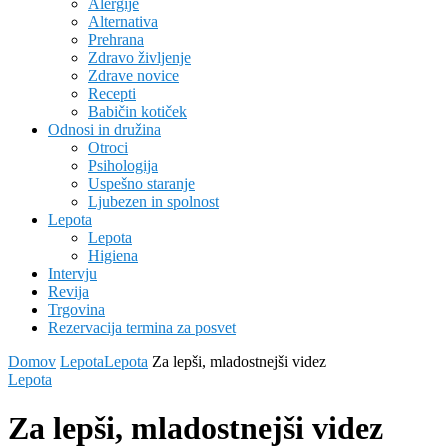
Alergije
Alternativa
Prehrana
Zdravo življenje
Zdrave novice
Recepti
Babičin kotiček
Odnosi in družina
Otroci
Psihologija
Uspešno staranje
Ljubezen in spolnost
Lepota
Lepota
Higiena
Intervju
Revija
Trgovina
Rezervacija termina za posvet
Domov
Lepota
Lepota
Za lepši, mladostnejši videz
Lepota
Za lepši, mladostnejši videz