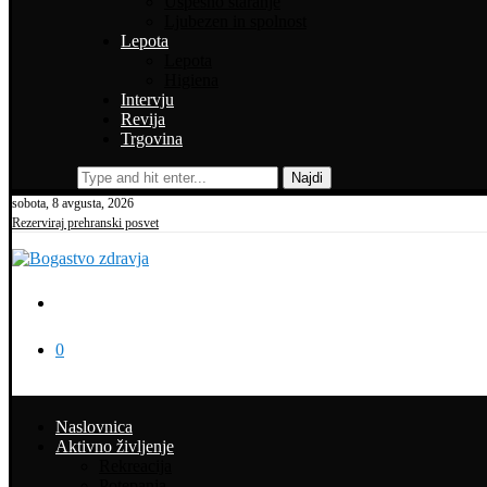
Uspešno staranje
Ljubezen in spolnost
Lepota
Lepota
Higiena
Intervju
Revija
Trgovina
Najdi
sobota, 8 avgusta, 2026
Rezerviraj prehranski posvet
0
Naslovnica
Aktivno življenje
Rekreacija
Potepanja