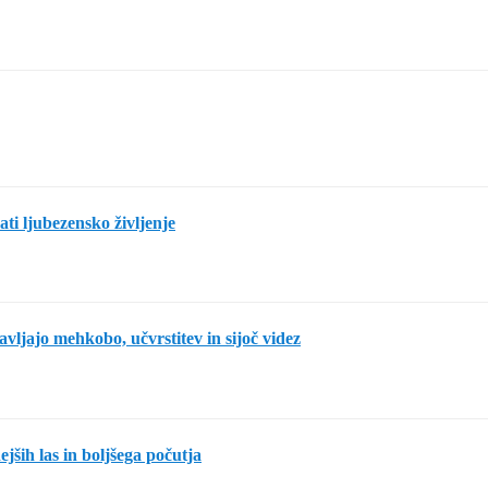
rati ljubezensko življenje
avljajo mehkobo, učvrstitev in sijoč videz
jših las in boljšega počutja