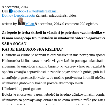
8 decembra, 2014
Deli
0
Facebook
Twitter
Pinterest
Email
Domov
Lepota
Lepota
Za lepši, mladostnejši videz
written by
Milan
8 decembra, 2014
0 comment
220
ogledov
Za lepoto je treba skrbeti in včasih si je potrebno vzeti nekoliko
ki nam omogočajo lep, privlačen in mladosten videz? Sogovornica 
SARA SOČAN
KAJ JE HIALURONSKA KISLINA?
Hialuronska kislina je naravni telesni vlažilec in ima neverjetno spos
Hialuronska kislina naravno veže vlago v koži in pomaga balansirati n
albumina, ki omogoča vlažilno bariero, ki »zapre« vlago oz. rezultat t
optično zmanjša nepravilnosti in zabriše pojav drobnih gubic, gub in 
zmanjšuje pigmentacijo kože … Je močno protivnetna in omili rdečico.
učinkovine globoko v kožo in poveča absorbcijo le-teh.
Učinkovit boj proti gubam
Botoks je enostaven, varen, neboleč in izredno učinkovit način pomlaj
učinkovito za pomlajevanje obraza in ne ovira izraznih mišic (ne zat