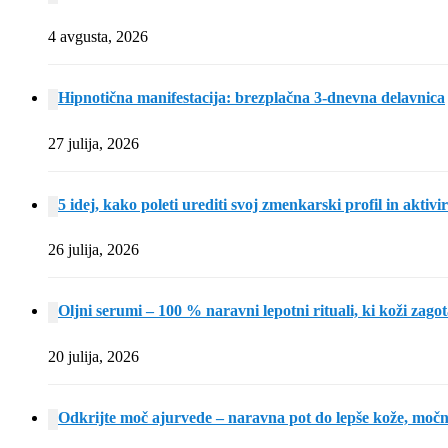
4 avgusta, 2026
Hipnotična manifestacija: brezplačna 3-dnevna delavnica
27 julija, 2026
5 idej, kako poleti urediti svoj zmenkarski profil in aktivi
26 julija, 2026
Oljni serumi – 100 % naravni lepotni rituali, ki koži zagot
20 julija, 2026
Odkrijte moč ajurvede – naravna pot do lepše kože, močne