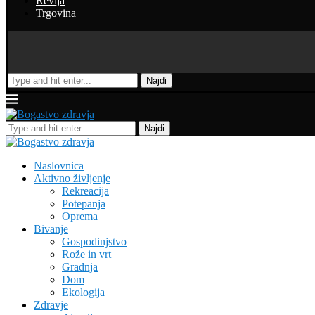
Revija
Trgovina
Najdi
Najdi
Naslovnica
Aktivno življenje
Rekreacija
Potepanja
Oprema
Bivanje
Gospodinjstvo
Rože in vrt
Gradnja
Dom
Ekologija
Zdravje