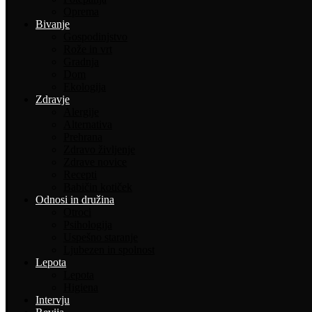
Oprema
Bivanje
Gospodinjstvo
Rože in vrt
Gradnja
Dom
Ekologija
Zdravje
Alergije
Alternativa
Prehrana
Zdravo življenje
Zdrave novice
Recepti
Babičin kotiček
Odnosi in družina
Otroci
Psihologija
Uspešno staranje
Ljubezen in spolnost
Lepota
Lepota
Higiena
Intervju